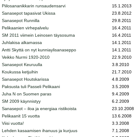
Piilosananikkarin runsaudensarvi
15.1.2013
Sanasepot tapasivat Ukissa
23.8.2012
Sanasepot Runnilla
29.8.2011
Pelikaanien virhepalvelu
16.4.2011
SM 2011 viimein Leinosen täysosuma
16.4.2011
Juhlakisa alkamassa
14.1.2011
Antti Skyttä on nyt kunniaylisanaseppo
14.1.2011
Veikko Nurmi 1920-2010
22.9.2010
Sanasepot Keuruulla
3.8.2010
Koukussa ketjuihin
21.7.2010
Sanasepot Houtskarissa
4.8.2009
Paksusta tuli Passeli Pelikaani
3.5.2009
Juha N on Suomen paras
9.4.2009
SM 2009 käynnistyy
6.2.2009
Sanasepot – iloa ja energiaa ristikoista
23.10.2008
Pelikaanit 15 vuotta
13.6.2008
Viisi vuotta!
3.3.2008
Lehden kasaamisen ihanuus ja kurjuus
7.1.2008