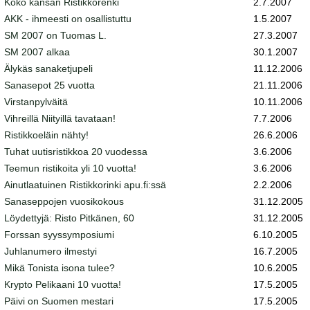
Koko kansan Ristikkorenki
2.7.2007
AKK - ihmeesti on osallistuttu
1.5.2007
SM 2007 on Tuomas L.
27.3.2007
SM 2007 alkaa
30.1.2007
Älykäs sanaketjupeli
11.12.2006
Sanasepot 25 vuotta
21.11.2006
Virstanpylväitä
10.11.2006
Vihreillä Niityillä tavataan!
7.7.2006
Ristikkoeläin nähty!
26.6.2006
Tuhat uutisristikkoa 20 vuodessa
3.6.2006
Teemun ristikoita yli 10 vuotta!
3.6.2006
Ainutlaatuinen Ristikkorinki apu.fi:ssä
2.2.2006
Sanaseppojen vuosikokous
31.12.2005
Löydettyjä: Risto Pitkänen, 60
31.12.2005
Forssan syyssymposiumi
6.10.2005
Juhlanumero ilmestyi
16.7.2005
Mikä Tonista isona tulee?
10.6.2005
Krypto Pelikaani 10 vuotta!
17.5.2005
Päivi on Suomen mestari
17.5.2005