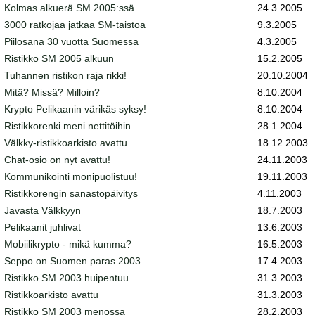
Kolmas alkuerä SM 2005:ssä
24.3.2005
3000 ratkojaa jatkaa SM-taistoa
9.3.2005
Piilosana 30 vuotta Suomessa
4.3.2005
Ristikko SM 2005 alkuun
15.2.2005
Tuhannen ristikon raja rikki!
20.10.2004
Mitä? Missä? Milloin?
8.10.2004
Krypto Pelikaanin värikäs syksy!
8.10.2004
Ristikkorenki meni nettitöihin
28.1.2004
Välkky-ristikkoarkisto avattu
18.12.2003
Chat-osio on nyt avattu!
24.11.2003
Kommunikointi monipuolistuu!
19.11.2003
Ristikkorengin sanastopäivitys
4.11.2003
Javasta Välkkyyn
18.7.2003
Pelikaanit juhlivat
13.6.2003
Mobiilikrypto - mikä kumma?
16.5.2003
Seppo on Suomen paras 2003
17.4.2003
Ristikko SM 2003 huipentuu
31.3.2003
Ristikkoarkisto avattu
31.3.2003
Ristikko SM 2003 menossa
28.2.2003