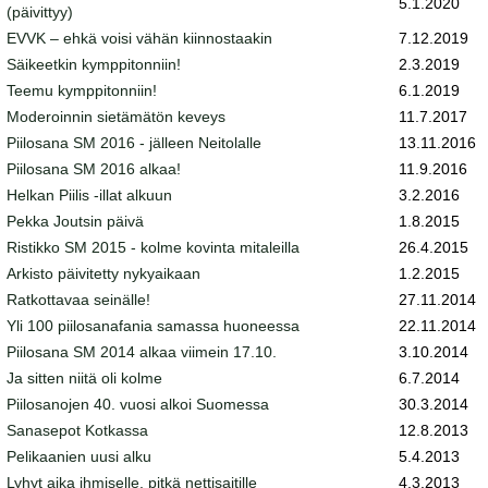
5.1.2020
(päivittyy)
EVVK – ehkä voisi vähän kiinnostaakin
7.12.2019
Säikeetkin kymppitonniin!
2.3.2019
Teemu kymppitonniin!
6.1.2019
Moderoinnin sietämätön keveys
11.7.2017
Piilosana SM 2016 - jälleen Neitolalle
13.11.2016
Piilosana SM 2016 alkaa!
11.9.2016
Helkan Piilis -illat alkuun
3.2.2016
Pekka Joutsin päivä
1.8.2015
Ristikko SM 2015 - kolme kovinta mitaleilla
26.4.2015
Arkisto päivitetty nykyaikaan
1.2.2015
Ratkottavaa seinälle!
27.11.2014
Yli 100 piilosanafania samassa huoneessa
22.11.2014
Piilosana SM 2014 alkaa viimein 17.10.
3.10.2014
Ja sitten niitä oli kolme
6.7.2014
Piilosanojen 40. vuosi alkoi Suomessa
30.3.2014
Sanasepot Kotkassa
12.8.2013
Pelikaanien uusi alku
5.4.2013
Lyhyt aika ihmiselle, pitkä nettisaitille
4.3.2013