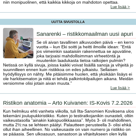
niin monipuolinen, että kaikkia kikkoja on mahdoton opettaa.
Lue lisää >
UUTTA SIVUSTOLLA
Sanarenki – ristikkomaailman uusi apuri
Se oli aivan tavallinen alkuvuoden päivä – en kerro
vuotta – kun Eki soitti ja heitti ilmoille idean: ”Entä
jos viimeinkin saataisiin rakennettua se apuväline,
joka tarjoaisi mahdollisimman virheetöntä ja
muutenkin laadukasta tietoa ratkojien pulmiin?
Netissä on kyllä sivuja, joissa kaikki voivat lisäillä sanoja ja vihjeitä jo
suunnilleen ennen kuin ristikkoa on edes julkaistu. Sellaisen
hyödyllisyys on nähty. Me pitäisimme huolen, että yksikään lisäys ei
ole harkitsematon ja niitä ei tehdä palkintokilpailujen aikana. Meidän
versiomme olisi jotain aivan muuta.”
Lue lisää >
Ristikon anatomia – Arto Kuivanen: IS-Kovis 7.2.2026
Kun helmikuu ehti vanheta viikolla, tuli Ilta-Sanomien Koviksena ulos
tekemäni joulupukkiristikko. Kuten jo testiratkojanikin ounasteli, oltiin
vaikeustasolla ”ainakin kakspuolikkaassa”. Myös 3- oli mahdollinen,
mutta 2½:na se lehteen päätyi. Palautteen perusteella 3- olisi ehkä
ollut ihan aiheellinen. No vaikeusaste on vain numero ja ristikko on
se pääasia. Sen ulkoasuun, sanastoon ja vihjeitykseen olen kyllä