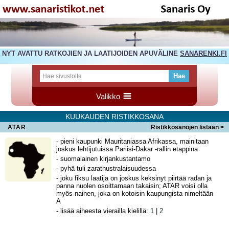
NYT AVATTU RATKOJIEN JA LAATIJOIDEN APUVÄLINE
SANARENKI.FI
Valikko
KUUKAUDEN RISTIKKOSANA
ATAR
Ristikkosanojen listaan >
- pieni kaupunki Mauritaniassa Afrikassa, mainitaan
joskus lehtijutuissa Pariisi-Dakar -rallin etappina
- suomalainen kirjankustantamo
- pyhä tuli zarathustralaisuudessa
- joku fiksu laatija on joskus keksinyt piirtää radan ja
panna nuolen osoittamaan takaisin; ATAR voisi olla
myös nainen, joka on kotoisin kaupungista nimeltään
A
- lisää aiheesta vierailla kielillä:
1
|
2