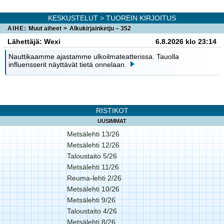
KESKUSTELUT
> TUOREIN KIRJOITUS
AIHE:
Muut aiheet
>
Alkukirjainketju – 352
Lähettäjä: Wexi
6.8.2026 klo 23:14
Nauttikaamme ajastamme ulkoilmateatterissa. Tauolla
influensserit näyttävät tietä onnelaan.
RISTIKOT
UUSIMMAT
Metsälehti 13/26
Metsälehti 12/26
Taloustaito 5/26
Metsälehti 11/26
Reuma-lehti 2/26
Metsälehti 10/26
Metsälehti 9/26
Taloustaito 4/26
Metsälehti 8/26