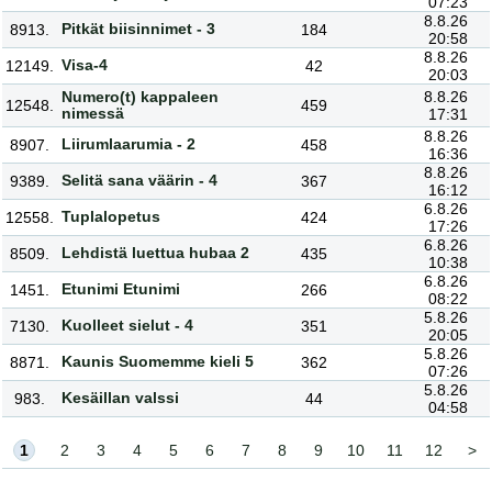
07:23
8.8.26
Pitkät biisinnimet - 3
8913.
184
20:58
8.8.26
Visa-4
12149.
42
20:03
Numero(t) kappaleen
8.8.26
12548.
459
nimessä
17:31
8.8.26
Liirumlaarumia - 2
8907.
458
16:36
8.8.26
Selitä sana väärin - 4
9389.
367
16:12
6.8.26
Tuplalopetus
12558.
424
17:26
6.8.26
Lehdistä luettua hubaa 2
8509.
435
10:38
6.8.26
Etunimi Etunimi
1451.
266
08:22
5.8.26
Kuolleet sielut - 4
7130.
351
20:05
5.8.26
Kaunis Suomemme kieli 5
8871.
362
07:26
5.8.26
Kesäillan valssi
983.
44
04:58
1
2
3
4
5
6
7
8
9
10
11
12
>