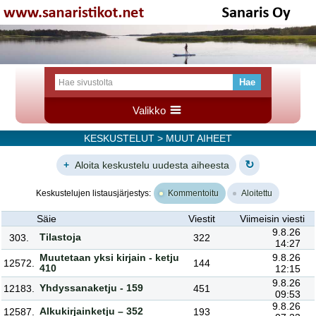
Valikko
KESKUSTELUT
> MUUT AIHEET
↻
+
Aloita keskustelu uudesta aiheesta
Keskustelujen listausjärjestys:
Kommentoitu
Aloitettu
Säie
Viestit
Viimeisin viesti
9.8.26
Tilastoja
303.
322
14:27
Muutetaan yksi kirjain - ketju
9.8.26
12572.
144
410
12:15
9.8.26
Yhdyssanaketju - 159
12183.
451
09:53
9.8.26
Alkukirjainketju – 352
12587.
193