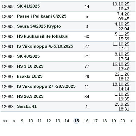
19.10.25
SK 41/2025
12095.
44
16:43
7.4.26
Passeli Pelikaani 6/2025
12094.
5
09:45
4.10.25
Seura 34/2025 Krypto
12093.
3
22:04
5.11.25
HS kuukausiliite lokakuu
12092.
60
15:59
11.10.25
IS Viikonloppu 4.-5.10.2025
12091.
27
12:11
8.10.25
SK 40/2025
12090.
21
17:54
16.10.25
HS 3.10.2025
12088.
77
13:46
22.1.26
Iisakki 10/25
12087.
29
18:12
18.10.25
IS Viikonloppu 27.-28.9.2025
12086.
11
14:14
1.10.25
HS 26.9.2025
12084.
34
19:35
25.9.25
Seiska 41
12083.
1
18:31
<<
<
9
10
11
12
13
14
15
16
17
18
19
20
>