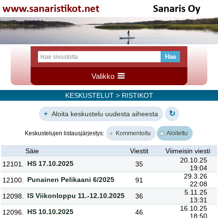
Valikko
KESKUSTELUT
> RISTIKOT
↻
+
Aloita keskustelu uudesta aiheesta
Keskustelujen listausjärjestys:
Kommentoitu
Aloitettu
Säie
Viestit
Viimeisin viesti
20.10.25
HS 17.10.2025
12101.
35
19:04
29.3.26
Punainen Pelikaani 6/2025
12100.
91
22:08
5.11.25
IS Viikonloppu 11.-12.10.2025
12098.
36
13:31
16.10.25
HS 10.10.2025
12096.
46
18:50