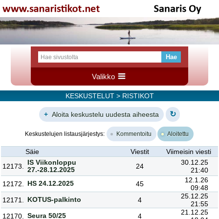
Valikko
KESKUSTELUT
> RISTIKOT
↻
+
Aloita keskustelu uudesta aiheesta
Keskustelujen listausjärjestys:
Kommentoitu
Aloitettu
Säie
Viestit
Viimeisin viesti
IS Viikonloppu
30.12.25
12173.
24
27.-28.12.2025
21:40
12.1.26
HS 24.12.2025
12172.
45
09:48
25.12.25
KOTUS-palkinto
12171.
4
21:55
21.12.25
Seura 50/25
12170.
4