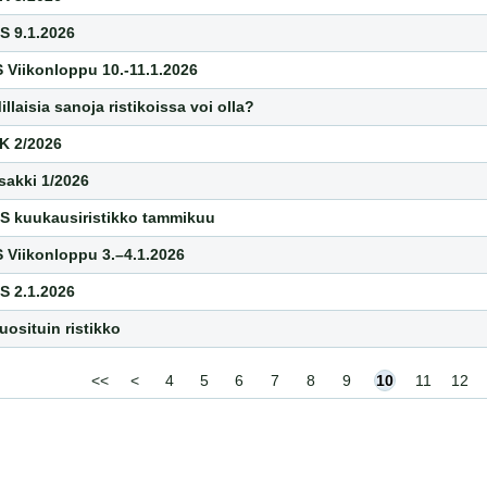
S 9.1.2026
S Viikonloppu 10.-11.1.2026
illaisia sanoja ristikoissa voi olla?
K 2/2026
isakki 1/2026
S kuukausiristikko tammikuu
S Viikonloppu 3.–4.1.2026
S 2.1.2026
uosituin ristikko
<<
<
4
5
6
7
8
9
10
11
12