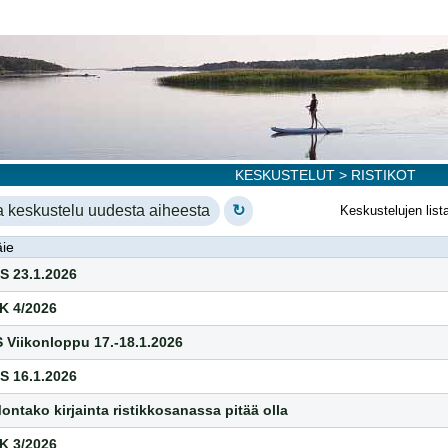
KESKUSTELUT
> RISTIKOT
a keskustelu uudesta aiheesta
↻
Keskustelujen list
ie
S 23.1.2026
K 4/2026
S Viikonloppu 17.-18.1.2026
S 16.1.2026
ontako kirjainta ristikkosanassa pitää olla
K 3/2026