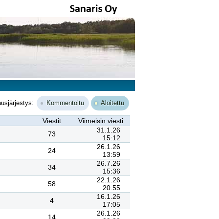
ausjärjestys:
Kommentoitu
Aloitettu
Viestit
Viimeisin viesti
31.1.26
73
15:12
26.1.26
24
13:59
26.7.26
34
15:36
22.1.26
58
20:55
16.1.26
4
17:05
26.1.26
14