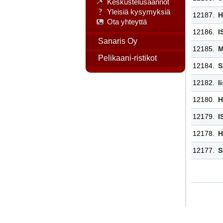
Keskustelusäännöt
Yleisiä kysymyksiä
12187.
H
Ota yhteyttä
12186.
I
Sanaris Oy
12185.
M
Pelikaani-ristikot
12184.
S
12182.
I
12180.
H
12179.
I
12178.
H
12177.
S