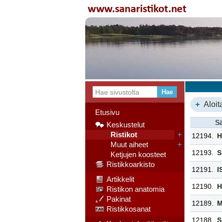
+
Aloit
Etusivu
Sä
Keskustelut
Ristikot
+
12194.
H
Muut aiheet
+
12193.
S
Ketjujen koosteet
Ristikkoarkisto
12191.
I
Artikkelit
12190.
H
Ristikon anatomia
Pakinat
12189.
M
Ristikkosanat
12188.
S