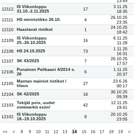
13:49
IS Viikonloppu
3.11.25
12112.
17
31.10.-2.11.2025
18:35
26.10.25
HS miniristikko 26.10.
12111.
4
23:35
24.10.25
Haastavat ristikot
12110.
1
18:42
IS Viikonloppu
6.11.25
12109.
16
25.-26.10.2025
11:28
1.11.25
HS 24.10.2025
12108.
73
16:31
26.10.25
SK 43/2025
12107.
7
17:57
Punainen Pelikaani 4/2014 s.
1.11.25
12106.
6
26
20:37
Mantan mainiot ristikot /
23.6.26
12105.
27
tilaus
00:17
30.10.25
SK 42/2025
12104.
16
09:39
Tekijät pois, uudet
12.11.25
12103.
42
nimimerkit esiin!
19:41
IS Viikonloppu
20.10.25
12102.
8
18.-19.10.2025
23:05
<<
<
8
9
10
11
12
13
14
15
16
17
18
19
>