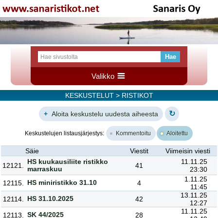
Valikko
KESKUSTELUT
> RISTIKOT
↻
+
Aloita keskustelu uudesta aiheesta
Keskustelujen listausjärjestys:
Kommentoitu
Aloitettu
Säie
Viestit
Viimeisin viesti
HS kuukausiliite ristikko
11.11.25
12121.
41
marraskuu
23:30
1.11.25
HS miniristikko 31.10
12115.
4
11:45
13.11.25
HS 31.10.2025
12114.
42
12:27
11.11.25
SK 44/2025
12113.
28