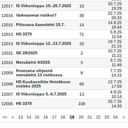
20.7.25
IS Viikonloppu 19.-20.7.2025
12017.
10
19:29
22.7.25
Vaikeammat ristikot?
12016.
30
20:33
14.8.25
Piilosana Aamulehti 15.7.
12015.
14
18:44
5.8.25
HS 3379
12014.
71
11:54
19.7.25
IS Viikonloppu 12.-13.7.2025
12013.
32
21:15
10.7.25
SK 28/2025
12011.
2
11:22
9.7.25
Metsälehti 9/2025
12010.
3
11:49
Ihmesana vihjeenä
7.7.25
12009.
8
metsälehti 13 ristikossa
14:15
HS Kuukausiliite Heinäkuun
12.7.25
12008.
60
ristikko 2025
17:59
4.9.25
IS Viikonloppu 5.-6.7.2025
12007.
13
10:14
25.7.25
HS 3378
12006.
108
14:33
<<
<
13
14
15
16
17
18
19
20
21
22
23
24
>