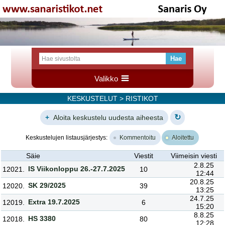
Valikko
KESKUSTELUT
> RISTIKOT
↻
+
Aloita keskustelu uudesta aiheesta
Keskustelujen listausjärjestys:
Kommentoitu
Aloitettu
Säie
Viestit
Viimeisin viesti
2.8.25
IS Viikonloppu 26.-27.7.2025
12021.
10
12:44
20.8.25
SK 29/2025
12020.
39
13:25
24.7.25
Extra 19.7.2025
12019.
6
15:20
8.8.25
HS 3380
12018.
80
12:28