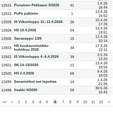
1.8.26
Punainen Pelikaani 3/2026
12515.
91
16:44
13.4.26
PuPe palkinto
12510.
1
15:52
15.4.26
IS Viikonloppu 11.-12.4.2026
12509.
26
17:26
14.4.26
HS 10.4.2026
12508.
54
19:51
12.4.26
Sanaseppo 1/26
12506.
15
10:14
HS kuukausiristikko
17.4.26
12503.
34
huhtikuu 2026
22:11
3.5.26
IS Viikonloppu 4.-6.4.2026
12502.
39
13:20
13.4.26
SK 14-15/2026
12501.
12
18:54
9.4.26
HS 2.4.2026
12500.
68
18:03
1.4.26
Sanaristikot.net lopettaa
12499.
14
21:26
30.6.26
Iisakki 4/2026
12498.
58
15:43
<<
<
1
2
3
4
5
6
7
8
9
10
11
12
>