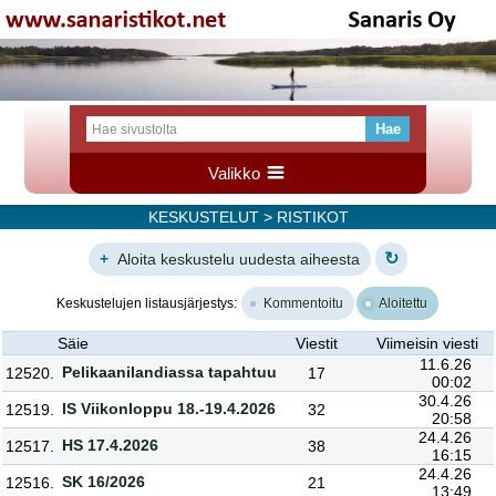
Valikko
KESKUSTELUT
> RISTIKOT
↻
+
Aloita keskustelu uudesta aiheesta
Keskustelujen listausjärjestys:
Kommentoitu
Aloitettu
Säie
Viestit
Viimeisin viesti
11.6.26
Pelikaanilandiassa tapahtuu
12520.
17
00:02
30.4.26
IS Viikonloppu 18.-19.4.2026
12519.
32
20:58
24.4.26
HS 17.4.2026
12517.
38
16:15
24.4.26
SK 16/2026
12516.
21
13:49