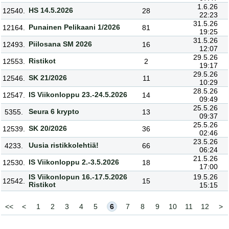
1.6.26
HS 14.5.2026
12540.
28
22:23
31.5.26
Punainen Pelikaani 1/2026
12164.
81
19:25
31.5.26
Piilosana SM 2026
12493.
16
12:07
29.5.26
Ristikot
12553.
2
19:17
29.5.26
SK 21/2026
12546.
11
10:29
28.5.26
IS Viikonloppu 23.-24.5.2026
12547.
14
09:49
25.5.26
Seura 6 krypto
5355.
13
09:37
25.5.26
SK 20/2026
12539.
36
02:46
23.5.26
Uusia ristikkolehtiä!
4233.
66
06:24
21.5.26
IS Viikonloppu 2.-3.5.2026
12530.
18
17:00
IS Viikonlopun 16.-17.5.2026
19.5.26
12542.
15
Ristikot
15:15
<<
<
1
2
3
4
5
6
7
8
9
10
11
12
>