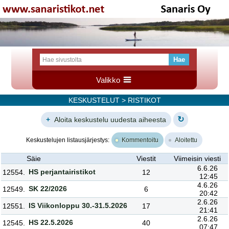
Valikko
KESKUSTELUT
> RISTIKOT
↻
+
Aloita keskustelu uudesta aiheesta
Keskustelujen listausjärjestys:
Kommentoitu
Aloitettu
Säie
Viestit
Viimeisin viesti
6.6.26
HS perjantairistikot
12554.
12
12:45
4.6.26
SK 22/2026
12549.
6
20:42
2.6.26
IS Viikonloppu 30.-31.5.2026
12551.
17
21:41
2.6.26
HS 22.5.2026
12545.
40
07:47