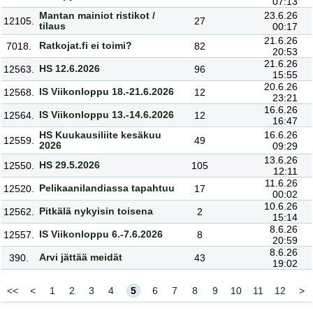
07:13
Mantan mainiot ristikot /
23.6.26
12105.
27
tilaus
00:17
21.6.26
Ratkojat.fi ei toimi?
7018.
82
20:53
21.6.26
HS 12.6.2026
12563.
96
15:55
20.6.26
IS Viikonloppu 18.-21.6.2026
12568.
12
23:21
16.6.26
IS Viikonloppu 13.-14.6.2026
12564.
12
16:47
HS Kuukausiliite kesäkuu
16.6.26
12559.
49
2026
09:29
13.6.26
HS 29.5.2026
12550.
105
12:11
11.6.26
Pelikaanilandiassa tapahtuu
12520.
17
00:02
10.6.26
Pitkälä nykyisin toisena
12562.
2
15:14
8.6.26
IS Viikonloppu 6.-7.6.2026
12557.
8
20:59
8.6.26
Arvi jättää meidät
390.
43
19:02
<<
<
1
2
3
4
5
6
7
8
9
10
11
12
>