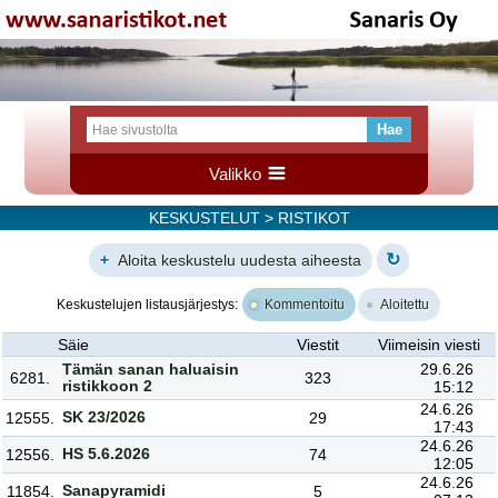
Valikko
KESKUSTELUT
> RISTIKOT
↻
+
Aloita keskustelu uudesta aiheesta
Keskustelujen listausjärjestys:
Kommentoitu
Aloitettu
Säie
Viestit
Viimeisin viesti
Tämän sanan haluaisin
29.6.26
6281.
323
ristikkoon 2
15:12
24.6.26
SK 23/2026
12555.
29
17:43
24.6.26
HS 5.6.2026
12556.
74
12:05
24.6.26
Sanapyramidi
11854.
5