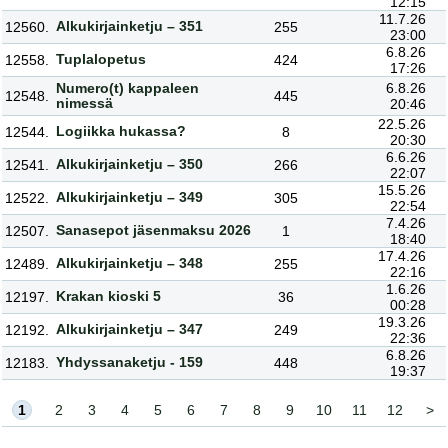
12:15
11.7.26
Alkukirjainketju – 351
12560.
255
23:00
6.8.26
Tuplalopetus
12558.
424
17:26
Numero(t) kappaleen
6.8.26
12548.
445
nimessä
20:46
22.5.26
Logiikka hukassa?
12544.
8
20:30
6.6.26
Alkukirjainketju – 350
12541.
266
22:07
15.5.26
Alkukirjainketju – 349
12522.
305
22:54
7.4.26
Sanasepot jäsenmaksu 2026
12507.
1
18:40
17.4.26
Alkukirjainketju – 348
12489.
255
22:16
1.6.26
Krakan kioski 5
12197.
36
00:28
19.3.26
Alkukirjainketju – 347
12192.
249
22:36
6.8.26
Yhdyssanaketju - 159
12183.
448
19:37
1
2
3
4
5
6
7
8
9
10
11
12
>