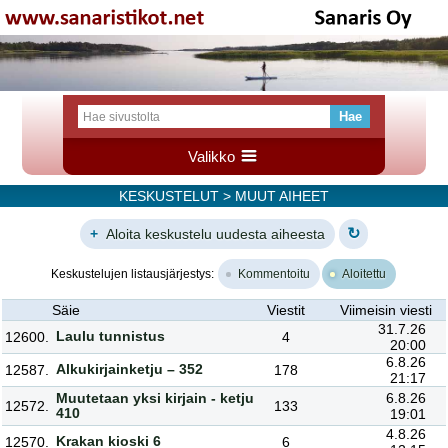
Valikko
KESKUSTELUT
> MUUT AIHEET
↻
+
Aloita keskustelu uudesta aiheesta
Keskustelujen listausjärjestys:
Kommentoitu
Aloitettu
Säie
Viestit
Viimeisin viesti
31.7.26
Laulu tunnistus
12600.
4
20:00
6.8.26
Alkukirjainketju – 352
12587.
178
21:17
Muutetaan yksi kirjain - ketju
6.8.26
12572.
133
410
19:01
4.8.26
Krakan kioski 6
12570.
6