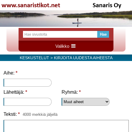
Valikko
KESKUSTELUT
> KIRJOITA UUDESTA AIHEESTA
Aihe:
*
Lähettäjä:
*
Ryhmä:
*
Teksti:
*
4000 merkkiä jäljellä