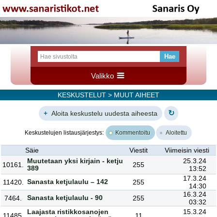
Valikko
KESKUSTELUT
> MUUT AIHEET
↻
+
Aloita keskustelu uudesta aiheesta
Keskustelujen listausjärjestys:
Kommentoitu
Aloitettu
Säie
Viestit
Viimeisin viesti
Muutetaan yksi kirjain - ketju
25.3.24
10161.
255
389
13:52
17.3.24
Sanasta ketjulaulu – 142
11420.
255
14:30
16.3.24
Sanasta ketjulaulu - 90
7464.
255
03:32
Laajasta ristikkosanojen
15.3.24
11485.
11