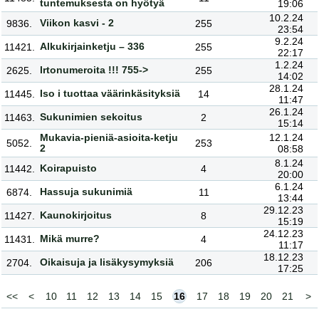
tuntemuksesta on hyötyä
19:06
10.2.24
Viikon kasvi - 2
9836.
255
23:54
9.2.24
Alkukirjainketju – 336
11421.
255
22:17
1.2.24
Irtonumeroita !!! 755->
2625.
255
14:02
28.1.24
Iso i tuottaa väärinkäsityksiä
11445.
14
11:47
26.1.24
Sukunimien sekoitus
11463.
2
15:14
Mukavia-pieniä-asioita-ketju
12.1.24
5052.
253
2
08:58
8.1.24
Koirapuisto
11442.
4
20:00
6.1.24
Hassuja sukunimiä
6874.
11
13:44
29.12.23
Kaunokirjoitus
11427.
8
15:19
24.12.23
Mikä murre?
11431.
4
11:17
18.12.23
Oikaisuja ja lisäkysymyksiä
2704.
206
17:25
<<
<
10
11
12
13
14
15
16
17
18
19
20
21
>