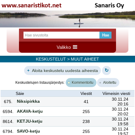
Valikko
KESKUSTELUT
> MUUT AIHEET
↻
+
Aloita keskustelu uudesta aiheesta
Keskustelujen listausjärjestys:
Kommentoitu
Aloitettu
Säie
Viestit
Viimeisin viesti
30.11.24
Niksipirkka
675.
41
20:16
30.11.24
AKAVA-ketju
6594.
255
20:02
30.11.24
KETJU-ketju
8614.
238
19:58
30.11.24
SAVO-ketju
6794.
255
19:57