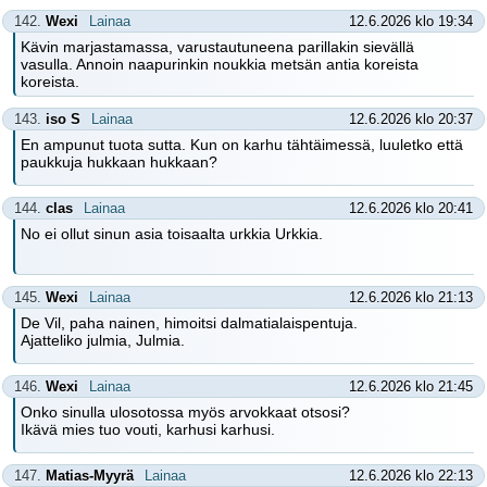
142.
Wexi
Lainaa
12.6.2026 klo 19:34
Kävin marjastamassa, varustautuneena parillakin sievällä
vasulla. Annoin naapurinkin noukkia metsän antia koreista
koreista.
143.
iso S
Lainaa
12.6.2026 klo 20:37
En ampunut tuota sutta. Kun on karhu tähtäimessä, luuletko että
paukkuja hukkaan hukkaan?
144.
clas
Lainaa
12.6.2026 klo 20:41
No ei ollut sinun asia toisaalta urkkia Urkkia.
145.
Wexi
Lainaa
12.6.2026 klo 21:13
De Vil, paha nainen, himoitsi dalmatialaispentuja.
Ajatteliko julmia, Julmia.
146.
Wexi
Lainaa
12.6.2026 klo 21:45
Onko sinulla ulosotossa myös arvokkaat otsosi?
Ikävä mies tuo vouti, karhusi karhusi.
147.
Matias-Myyrä
Lainaa
12.6.2026 klo 22:13