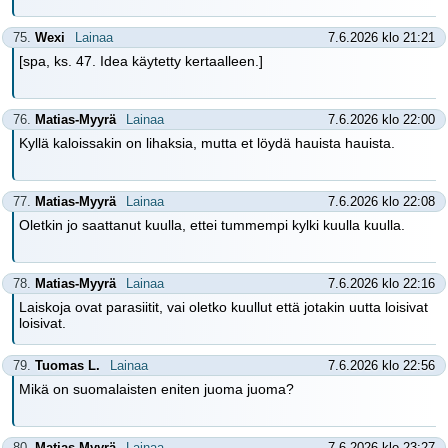
75.
Wexi
Lainaa
7.6.2026 klo 21:21
[spa, ks. 47. Idea käytetty kertaalleen.]
76.
Matias-Myyrä
Lainaa
7.6.2026 klo 22:00
Kyllä kaloissakin on lihaksia, mutta et löydä hauista hauista.
77.
Matias-Myyrä
Lainaa
7.6.2026 klo 22:08
Oletkin jo saattanut kuulla, ettei tummempi kylki kuulla kuulla.
78.
Matias-Myyrä
Lainaa
7.6.2026 klo 22:16
Laiskoja ovat parasiitit, vai oletko kuullut että jotakin uutta loisivat
loisivat.
79.
Tuomas L.
Lainaa
7.6.2026 klo 22:56
Mikä on suomalaisten eniten juoma juoma?
80.
Matias-Myyrä
Lainaa
7.6.2026 klo 23:27