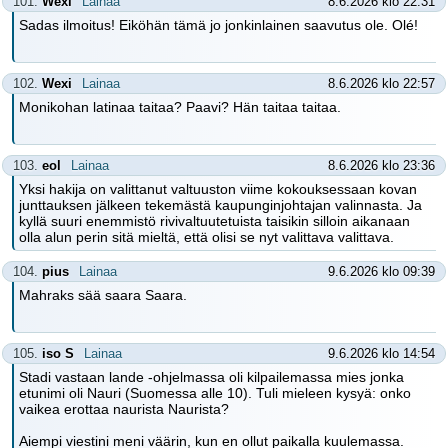
101.
Wexi
Lainaa
8.6.2026 klo 22:31
Sadas ilmoitus! Eiköhän tämä jo jonkinlainen saavutus ole. Olé!
102.
Wexi
Lainaa
8.6.2026 klo 22:57
Monikohan latinaa taitaa? Paavi? Hän taitaa taitaa.
103.
eol
Lainaa
8.6.2026 klo 23:36
Yksi hakija on valittanut valtuuston viime kokouksessaan kovan
junttauksen jälkeen tekemästä kaupunginjohtajan valinnasta. Ja
kyllä suuri enemmistö rivivaltuutetuista taisikin silloin aikanaan
olla alun perin sitä mieltä, että olisi se nyt valittava valittava.
104.
pius
Lainaa
9.6.2026 klo 09:39
Mahraks sää saara Saara.
105.
iso S
Lainaa
9.6.2026 klo 14:54
Stadi vastaan lande -ohjelmassa oli kilpailemassa mies jonka
etunimi oli Nauri (Suomessa alle 10). Tuli mieleen kysyä: onko
vaikea erottaa naurista Naurista?
Aiempi viestini meni väärin, kun en ollut paikalla kuulemassa.