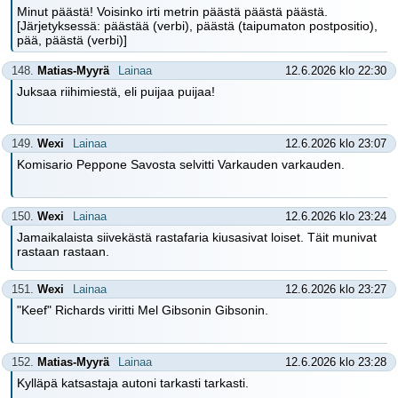
Minut päästä! Voisinko irti metrin päästä päästä päästä.
[Järjetyksessä: päästää (verbi), päästä (taipumaton postpositio),
pää, päästä (verbi)]
148.
Matias-Myyrä
Lainaa
12.6.2026 klo 22:30
Juksaa riihimiestä, eli puijaa puijaa!
149.
Wexi
Lainaa
12.6.2026 klo 23:07
Komisario Peppone Savosta selvitti Varkauden varkauden.
150.
Wexi
Lainaa
12.6.2026 klo 23:24
Jamaikalaista siivekästä rastafaria kiusasivat loiset. Täit munivat
rastaan rastaan.
151.
Wexi
Lainaa
12.6.2026 klo 23:27
"Keef" Richards viritti Mel Gibsonin Gibsonin.
152.
Matias-Myyrä
Lainaa
12.6.2026 klo 23:28
Kylläpä katsastaja autoni tarkasti tarkasti.