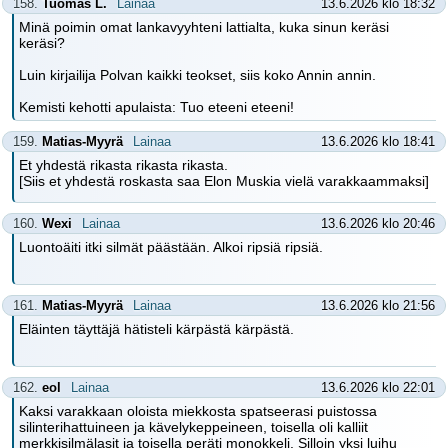
158.
Tuomas L.
Lainaa
13.6.2026 klo 18:32
Minä poimin omat lankavyyhteni lattialta, kuka sinun keräsi
keräsi?
Luin kirjailija Polvan kaikki teokset, siis koko Annin annin.
Kemisti kehotti apulaista: Tuo eteeni eteeni!
159.
Matias-Myyrä
Lainaa
13.6.2026 klo 18:41
Et yhdestä rikasta rikasta rikasta.
[Siis et yhdestä roskasta saa Elon Muskia vielä varakkaammaksi]
160.
Wexi
Lainaa
13.6.2026 klo 20:46
Luontoäiti itki silmät päästään. Alkoi ripsiä ripsiä.
161.
Matias-Myyrä
Lainaa
13.6.2026 klo 21:56
Eläinten täyttäjä hätisteli kärpästä kärpästä.
162.
eol
Lainaa
13.6.2026 klo 22:01
Kaksi varakkaan oloista miekkosta spatseerasi puistossa
silinterihattuineen ja kävelykeppeineen, toisella oli kalliit
merkkisilmälasit ja toisella peräti monokkeli. Silloin yksi luihu