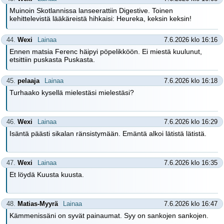
Muinoin Skotlannissa lanseerattiin Digestive. Toinen
kehittelevistä lääkäreistä hihkaisi: Heureka, keksin keksin!
44.
Wexi
Lainaa
7.6.2026 klo 16:16
Ennen matsia Ferenc häipyi pöpelikköön. Ei miestä kuulunut,
etsittiin puskasta Puskasta.
45.
pelaaja
Lainaa
7.6.2026 klo 16:18
Turhaako kysellä mielestäsi mielestäsi?
46.
Wexi
Lainaa
7.6.2026 klo 16:29
Isäntä päästi sikalan ränsistymään. Emäntä alkoi lätistä lätistä.
47.
Wexi
Lainaa
7.6.2026 klo 16:35
Et löydä Kuusta kuusta.
48.
Matias-Myyrä
Lainaa
7.6.2026 klo 16:47
Kämmenissäni on syvät painaumat. Syy on sankojen sankojen.