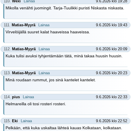
110.
Wexi
Lainaa
9.6.2026 klo 19:28
Mikolla venähti juomingit. Tarja-Tuulikki puristi Niskasta niskasta.
111.
Matias-Myyrä
Lainaa
9.6.2026 klo 19:43
Virvelöijällä suuret kalat haaveissa haaveissa.
112.
Matias-Myyrä
Lainaa
9.6.2026 klo 20:09
Kuka tulisi avuksi tyhjentämään tätä, minä takaa huusin huusin.
113.
Matias-Myyrä
Lainaa
9.6.2026 klo 20:23
Minä roudaan rummut, jos sinä kantelet kantelet.
114.
pius
Lainaa
9.6.2026 klo 22:33
Helmareilla oli tosi rosteri rosteri.
115.
Eki
Lainaa
9.6.2026 klo 22:52
Pelkään, että kuka uskaltaa lähteä kauas Kolkataan, kolkataan.