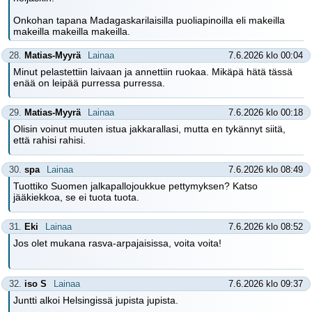
Onkohan tapana Madagaskarilaisilla puoliapinoilla eli makeilla
makeilla makeilla makeilla.
28.
Matias-Myyrä
Lainaa
7.6.2026 klo 00:04
Minut pelastettiin laivaan ja annettiin ruokaa. Mikäpä hätä tässä
enää on leipää purressa purressa.
29.
Matias-Myyrä
Lainaa
7.6.2026 klo 00:18
Olisin voinut muuten istua jakkarallasi, mutta en tykännyt siitä,
että rahisi rahisi.
30.
spa
Lainaa
7.6.2026 klo 08:49
Tuottiko Suomen jalkapallojoukkue pettymyksen? Katso
jääkiekkoa, se ei tuota tuota.
31.
Eki
Lainaa
7.6.2026 klo 08:52
Jos olet mukana rasva-arpajaisissa, voita voita!
32.
iso S
Lainaa
7.6.2026 klo 09:37
Juntti alkoi Helsingissä jupista jupista.