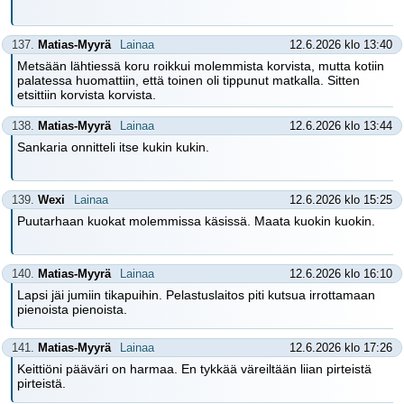
137.
Matias-Myyrä
Lainaa
12.6.2026 klo 13:40
Metsään lähtiessä koru roikkui molemmista korvista, mutta kotiin
palatessa huomattiin, että toinen oli tippunut matkalla. Sitten
etsittiin korvista korvista.
138.
Matias-Myyrä
Lainaa
12.6.2026 klo 13:44
Sankaria onnitteli itse kukin kukin.
139.
Wexi
Lainaa
12.6.2026 klo 15:25
Puutarhaan kuokat molemmissa käsissä. Maata kuokin kuokin.
140.
Matias-Myyrä
Lainaa
12.6.2026 klo 16:10
Lapsi jäi jumiin tikapuihin. Pelastuslaitos piti kutsua irrottamaan
pienoista pienoista.
141.
Matias-Myyrä
Lainaa
12.6.2026 klo 17:26
Keittiöni pääväri on harmaa. En tykkää väreiltään liian pirteistä
pirteistä.