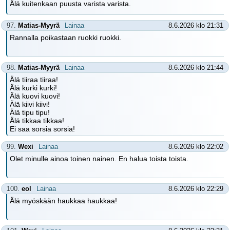
Älä kuitenkaan puusta varista varista.
97.
Matias-Myyrä
Lainaa
8.6.2026 klo 21:31
Rannalla poikastaan ruokki ruokki.
98.
Matias-Myyrä
Lainaa
8.6.2026 klo 21:44
Älä tiiraa tiiraa!
Älä kurki kurki!
Älä kuovi kuovi!
Älä kiivi kiivi!
Älä tipu tipu!
Älä tikkaa tikkaa!
Ei saa sorsia sorsia!
99.
Wexi
Lainaa
8.6.2026 klo 22:02
Olet minulle ainoa toinen nainen. En halua toista toista.
100.
eol
Lainaa
8.6.2026 klo 22:29
Älä myöskään haukkaa haukkaa!