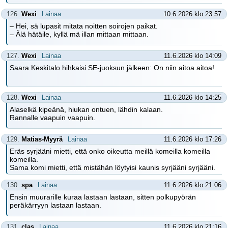
126.
Wexi
Lainaa
10.6.2026 klo 23:57
– Hei, sä lupasit mitata noitten soirojen paikat.
– Älä hätäile, kyllä mä illan mittaan mittaan.
127.
Wexi
Lainaa
11.6.2026 klo 14:09
Saara Keskitalo hihkaisi SE-juoksun jälkeen: On niin aitoa aitoa!
128.
Wexi
Lainaa
11.6.2026 klo 14:25
Alaselkä kipeänä, hiukan ontuen, lähdin kalaan.
Rannalle vaapuin vaapuin.
129.
Matias-Myyrä
Lainaa
11.6.2026 klo 17:26
Eräs syrjääni mietti, että onko oikeutta meillä komeilla komeilla
komeilla.
Sama komi mietti, että mistähän löytyisi kaunis syrjääni syrjääni.
130.
spa
Lainaa
11.6.2026 klo 21:06
Ensin muurarille kuraa lastaan lastaan, sitten polkupyörän
peräkärryyn lastaan lastaan.
131.
clas
Lainaa
11.6.2026 klo 21:16