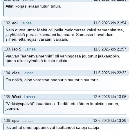
Äitini korjasi erään tutun tutun.
132.
eol
Lainaa
11.6.2026 klo 21:54
Näin outoa unta: Meitä oli joella melomassa kaksi samannimistä,
ja yhtäkkiä puraisi kaimaani kaimaani. Samassa havahduin
siihen, että nojasi varaani varaani.
133.
iso S
Lainaa
11.6.2026 klo 21:57
Vauvan "äänenvaimennin" oli vahingossa joutunut jääkaappiin.
Ipana alkoi kylmästä tutista tutista.
134.
clas
Lainaa
11.6.2026 klo 22:32
On nälkä, aion varastaa naapurin suutarin suutarin.
135.
Wexi
Lainaa
12.6.2026 klo 13:06
"Virkistyspäivät" lauantaina. Tiedän etukäteen kupletin juonen;
juonen.
136.
spa
Lainaa
12.6.2026 klo 13:29
Ikivanhat omenapuuni ovat tuottaneet satoja satoja.