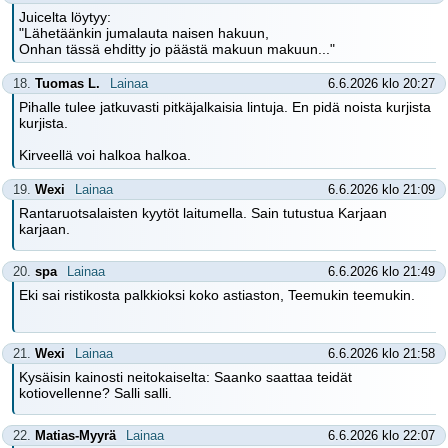
Juicelta löytyy:
"Lähetäänkin jumalauta naisen hakuun,
Onhan tässä ehditty jo päästä makuun makuun..."
18.
Tuomas L.
Lainaa
6.6.2026 klo 20:27
Pihalle tulee jatkuvasti pitkäjalkaisia lintuja. En pidä noista kurjista
kurjista.
Kirveellä voi halkoa halkoa.
19.
Wexi
Lainaa
6.6.2026 klo 21:09
Rantaruotsalaisten kyytöt laitumella. Sain tutustua Karjaan
karjaan.
20.
spa
Lainaa
6.6.2026 klo 21:49
Eki sai ristikosta palkkioksi koko astiaston, Teemukin teemukin.
21.
Wexi
Lainaa
6.6.2026 klo 21:58
Kysäisin kainosti neitokaiselta: Saanko saattaa teidät
kotiovellenne? Salli salli.
22.
Matias-Myyrä
Lainaa
6.6.2026 klo 22:07