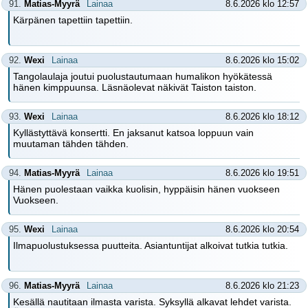
91.
Matias-Myyrä
Lainaa
8.6.2026 klo 12:57
Kärpänen tapettiin tapettiin.
92.
Wexi
Lainaa
8.6.2026 klo 15:02
Tangolaulaja joutui puolustautumaan humalikon hyökätessä
hänen kimppuunsa. Läsnäolevat näkivät Taiston taiston.
93.
Wexi
Lainaa
8.6.2026 klo 18:12
Kyllästyttävä konsertti. En jaksanut katsoa loppuun vain
muutaman tähden tähden.
94.
Matias-Myyrä
Lainaa
8.6.2026 klo 19:51
Hänen puolestaan vaikka kuolisin, hyppäisin hänen vuokseen
Vuokseen.
95.
Wexi
Lainaa
8.6.2026 klo 20:54
Ilmapuolustuksessa puutteita. Asiantuntijat alkoivat tutkia tutkia.
96.
Matias-Myyrä
Lainaa
8.6.2026 klo 21:23
Kesällä nautitaan ilmasta varista. Syksyllä alkavat lehdet varista.