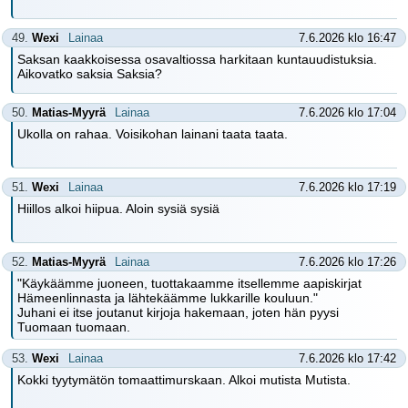
49.
Wexi
Lainaa
7.6.2026 klo 16:47
Saksan kaakkoisessa osavaltiossa harkitaan kuntauudistuksia.
Aikovatko saksia Saksia?
50.
Matias-Myyrä
Lainaa
7.6.2026 klo 17:04
Ukolla on rahaa. Voisikohan lainani taata taata.
51.
Wexi
Lainaa
7.6.2026 klo 17:19
Hiillos alkoi hiipua. Aloin sysiä sysiä
52.
Matias-Myyrä
Lainaa
7.6.2026 klo 17:26
"Käykäämme juoneen, tuottakaamme itsellemme aapiskirjat
Hämeenlinnasta ja lähtekäämme lukkarille kouluun."
Juhani ei itse joutanut kirjoja hakemaan, joten hän pyysi
Tuomaan tuomaan.
53.
Wexi
Lainaa
7.6.2026 klo 17:42
Kokki tyytymätön tomaattimurskaan. Alkoi mutista Mutista.