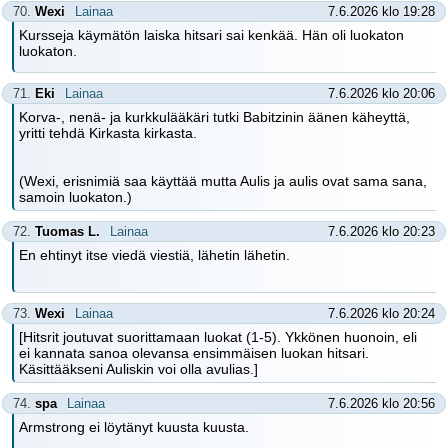
70.
Wexi
Lainaa
7.6.2026 klo 19:28
Kursseja käymätön laiska hitsari sai kenkää. Hän oli luokaton
luokaton.
71.
Eki
Lainaa
7.6.2026 klo 20:06
Korva-, nenä- ja kurkkulääkäri tutki Babitzinin äänen käheyttä,
yritti tehdä Kirkasta kirkasta.
(Wexi, erisnimiä saa käyttää mutta Aulis ja aulis ovat sama sana,
samoin luokaton.)
72.
Tuomas L.
Lainaa
7.6.2026 klo 20:23
En ehtinyt itse viedä viestiä, lähetin lähetin.
73.
Wexi
Lainaa
7.6.2026 klo 20:24
[Hitsrit joutuvat suorittamaan luokat (1-5). Ykkönen huonoin, eli
ei kannata sanoa olevansa ensimmäisen luokan hitsari.
Käsittääkseni Auliskin voi olla avulias.]
74.
spa
Lainaa
7.6.2026 klo 20:56
Armstrong ei löytänyt kuusta kuusta.