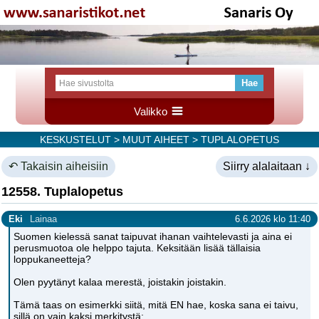
Valikko
KESKUSTELUT
>
MUUT AIHEET
> TUPLALOPETUS
↶ Takaisin aiheisiin
Siirry alalaitaan ↓
12558. Tuplalopetus
Eki
Lainaa
6.6.2026 klo 11:40
Suomen kielessä sanat taipuvat ihanan vaihtelevasti ja aina ei
perusmuotoa ole helppo tajuta. Keksitään lisää tällaisia
loppukaneetteja?
Olen pyytänyt kalaa merestä, joistakin joistakin.
Tämä taas on esimerkki siitä, mitä EN hae, koska sana ei taivu,
sillä on vain kaksi merkitystä: