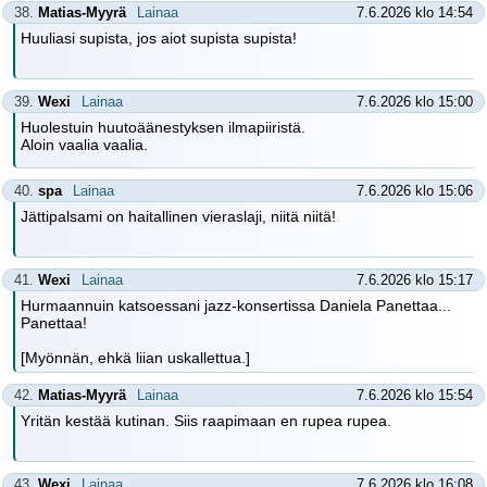
38.
Matias-Myyrä
Lainaa
7.6.2026 klo 14:54
Huuliasi supista, jos aiot supista supista!
39.
Wexi
Lainaa
7.6.2026 klo 15:00
Huolestuin huutoäänestyksen ilmapiiristä.
Aloin vaalia vaalia.
40.
spa
Lainaa
7.6.2026 klo 15:06
Jättipalsami on haitallinen vieraslaji, niitä niitä!
41.
Wexi
Lainaa
7.6.2026 klo 15:17
Hurmaannuin katsoessani jazz-konsertissa Daniela Panettaa...
Panettaa!
[Myönnän, ehkä liian uskallettua.]
42.
Matias-Myyrä
Lainaa
7.6.2026 klo 15:54
Yritän kestää kutinan. Siis raapimaan en rupea rupea.
43.
Wexi
Lainaa
7.6.2026 klo 16:08