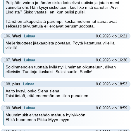
Pulipään vaimo ja tämän sisko katselivat uutisia ja jotain meni
vaimolta ohi. Hän kysyi siskoltaan, kuulitko mitä sanottiin Arvi
Lindistä? Sisko vastasi, en, kun pulisi pulisi.
Tämä on alkuperäistä parempi, koska molemmat sanat ovat
selkeästi taivutettuja eli eroavat perusmuodosta.
106.
Wexi
Lainaa
9.6.2026 klo 16:21
Meijerituotteet jääkaapista pöytään. Pöytä katettuna viileillä
viileillä.
107.
Wexi
Lainaa
9.6.2026 klo 16:30
Soidinmenojen tuottaja kyllästyi Unelman oikutteluun, diivan
elkeisiin. Tuottaja tiuskaisi: Suksi suolle, Suolle!
108.
pius
Lainaa
9.6.2026 klo 18:53
Aalto kysyi, onko Siena siena.
Taisi tietää, että enemmän on tiilen punainen.
109.
Wexi
Lainaa
9.6.2026 klo 18:59
Muumimukit eivät tahdo mahtua hyllykköön.
Ehkä huomenna Pikku Myyn myyn.