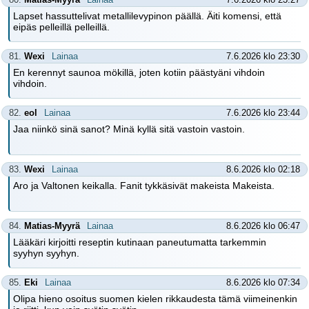
Lapset hassuttelivat metallilevypinon päällä. Äiti komensi, että
eipäs pelleillä pelleillä.
81.
Wexi
Lainaa
7.6.2026 klo 23:30
En kerennyt saunoa mökillä, joten kotiin päästyäni vihdoin
vihdoin.
82.
eol
Lainaa
7.6.2026 klo 23:44
Jaa niinkö sinä sanot? Minä kyllä sitä vastoin vastoin.
83.
Wexi
Lainaa
8.6.2026 klo 02:18
Aro ja Valtonen keikalla. Fanit tykkäsivät makeista Makeista.
84.
Matias-Myyrä
Lainaa
8.6.2026 klo 06:47
Lääkäri kirjoitti reseptin kutinaan paneutumatta tarkemmin
syyhyn syyhyn.
85.
Eki
Lainaa
8.6.2026 klo 07:34
Olipa hieno osoitus suomen kielen rikkaudesta tämä viimeinenkin