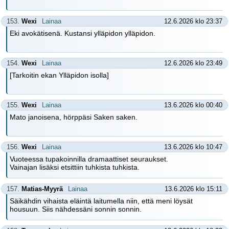
153.
Wexi
Lainaa
12.6.2026 klo 23:37
Eki avokätisenä. Kustansi ylläpidon ylläpidon.
154.
Wexi
Lainaa
12.6.2026 klo 23:49
[Tarkoitin ekan Ylläpidon isolla]
155.
Wexi
Lainaa
13.6.2026 klo 00:40
Mato janoisena, hörppäsi Saken saken.
156.
Wexi
Lainaa
13.6.2026 klo 10:47
Vuoteessa tupakoinnilla dramaattiset seuraukset.
Vainajan lisäksi etsittiin tuhkista tuhkista.
157.
Matias-Myyrä
Lainaa
13.6.2026 klo 15:11
Säikähdin vihaista eläintä laitumella niin, että meni löysät
housuun. Siis nähdessäni sonnin sonnin.