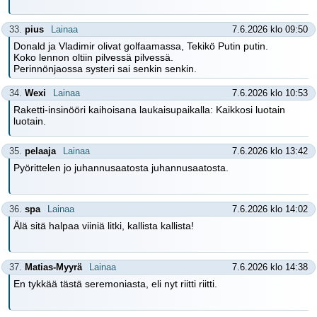
33.
pius
Lainaa
7.6.2026 klo 09:50
Donald ja Vladimir olivat golfaamassa, Tekikö Putin putin.
Koko lennon oltiin pilvessä pilvessä.
Perinnönjaossa systeri sai senkin senkin.
34.
Wexi
Lainaa
7.6.2026 klo 10:53
Raketti-insinööri kaihoisana laukaisupaikalla: Kaikkosi luotain
luotain.
35.
pelaaja
Lainaa
7.6.2026 klo 13:42
Pyörittelen jo juhannusaatosta juhannusaatosta.
36.
spa
Lainaa
7.6.2026 klo 14:02
Älä sitä halpaa viiniä litki, kallista kallista!
37.
Matias-Myyrä
Lainaa
7.6.2026 klo 14:38
En tykkää tästä seremoniasta, eli nyt riitti riitti.