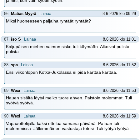
ja riitti, kun vain syötin syötin.
86.
Matias-Myyrä
Lainaa
8.6.2026 klo 09:29
Miksi huoneeseen paljaina ryntäät ryntäät?
87.
iso S
Lainaa
8.6.2026 klo 11:01
Kaljupäisen miehen vaimon sisko tuli käymään. Alkoivat pulista
pulista.
88.
spa
Lainaa
8.6.2026 klo 11:52
Ensi viikonlopun Kotka-Jukolassa ei pidä karttaa karttaa.
89.
Wexi
Lainaa
8.6.2026 klo 11:53
Hauen sisältä löytyi melko tuore ahven. Paistoin molemmat. Tuli
syötyä syötyä.
90.
Wexi
Lainaa
8.6.2026 klo 11:59
Vapaaottelijalla kaksi ottelua samana päivänä. Pataan tuli
molemmissa. Jälkimmäinen vastustaja totesi: Tuli lyötyä lyötyä.