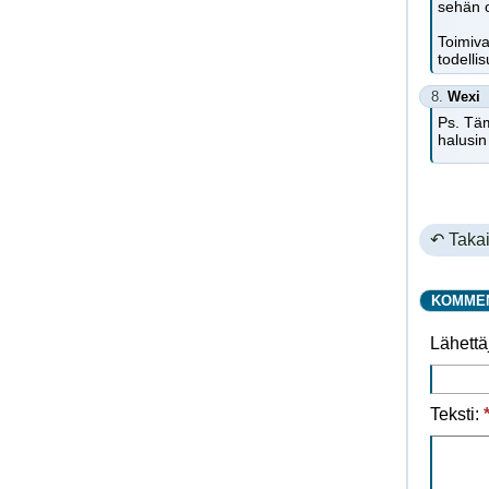
sehän o
Toimiva
todelli
8.
Wexi
Ps. Täm
halusin 
↶ Takai
KOMME
Lähettä
Teksti: