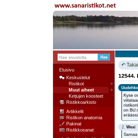
↶ Takai
Etusivu
12544.
Keskustelut
Ristikot
+
Uudehk
Muut aiheet
+
Kyse on
Ketjujen koosteet
viitataa
Ristikkoarkisto
ristiko
on BU:n
Artikkelit
eräässä
Ristikon anatomia
Pakinat
2.
Wexi
Ristikkosanat
Samaa m