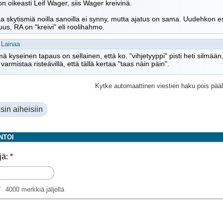
n oikeasti Leif Wager, siis Wager kreivinä.
a skytismiä noilla sanoilla ei synny, mutta ajatus on sama. Uudehkon e
suus, RA on "kreivi" eli roolihahmo.
Lainaa
ä kyseinen tapaus on sellainen, että ko. "vihjetyyppi" pisti heti silmään
varmistaa risteävillä, että tällä kertaa "taas näin päin".
Kytke automaattinen viestien haku pois pääl
sin aiheisiin
NTOI
jä:
*
*
4000 merkkiä jäljellä