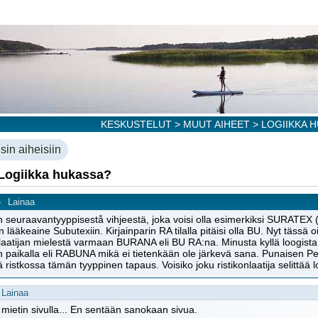
KESKUSTELUT
>
MUUT AIHEET
> LOGIIKKA 
sin aiheisiin
 Logiikka hukassa?
o
Lainaa
 seuraavantyyppisestå vihjeestä, joka voisi olla esimerkiksi SURATEX (+ 
n lääkeaine Subutexiin. Kirjainparin RA tilalla pitäisi olla BU. Nyt tässä o
nlaatijan mielestä varmaan BURANA eli BU RA:na. Minusta kyllä loogista ol
 paikalla eli RABUNA mikä ei tietenkään ole järkevä sana. Punaisen P
 ristkossa tämän tyyppinen tapaus. Voisiko joku ristikonlaatija selittää
Lainaa
ietin sivulla... En sentään sanokaan sivua.