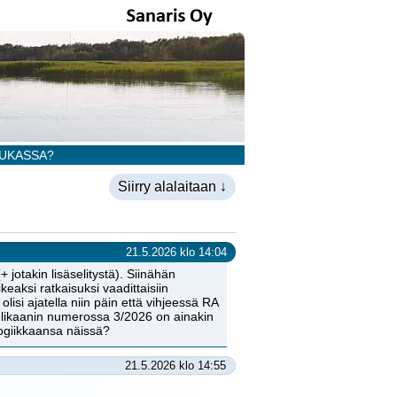
HUKASSA?
Siirry alalaitaan ↓
21.5.2026 klo 14:04
jotakin lisäselitystä). Siinähän
ikeaksi ratkaisuksi vaadittaisiin
isi ajatella niin päin että vihjeessä RA
elikaanin numerossa 3/2026 on ainakin
 logiikkaansa näissä?
21.5.2026 klo 14:55