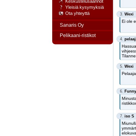
Keskustelusäännöt
Yleisiä kysymyksiä
Ota yhteyttä
3.
Wexi
Ei ole 
Sanaris Oy
Pelikaani-ristikot
4.
pelaaj
Hassua 
vihjees
Tilanne
5.
Wexi
Pelaaja
6.
Funn
Minusta
ristikk
7.
iso S
Miunull
ymmärtä
elokuva