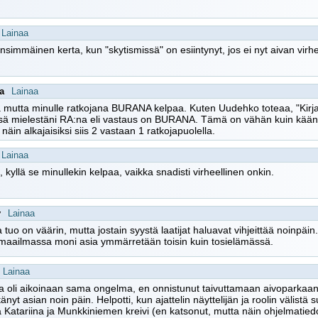
Lainaa
ensimmäinen kerta, kun "skytismissä" on esiintynyt, jos ei nyt aivan virhe,
a
Lainaa
mutta minulle ratkojana BURANA kelpaa. Kuten Uudehko toteaa, "Kirjainp
sä mielestäni RA:na eli vastaus on BURANA. Tämä on vähän kuin käänte
 näin alkajaisiksi siis 2 vastaan 1 ratkojapuolella.
Lainaa
, kyllä se minullekin kelpaa, vaikka snadisti virheellinen onkin.
y
Lainaa
 tuo on väärin, mutta jostain syystä laatijat haluavat vihjeittää noinpäin.
omaailmassa moni asia ymmärretään toisin kuin tosielämässä.
Lainaa
a oli aikoinaan sama ongelma, en onnistunut taivuttamaan aivoparkaani 
nyt asian noin päin. Helpotti, kun ajattelin näyttelijän ja roolin välistä s
 Katariina ja Munkkiniemen kreivi (en katsonut, mutta näin ohjelmatiedo