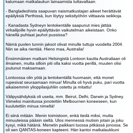
katumaan matkalaukun lainaamista tuttavaltaan.
- Bangladeshista saapuvan naismatkustajan aikeet herättävät
epäilyksiä Perthissä, kun löytyy seksityöhön viittaavia seikkoja.
- Kanadasta Sydneyn lentokentälle saapunut mies jättää
virkailijoille hyvin epäilyttävän vaikutelman aikeistaan. Onko
hänellä puhtaat jauhot pussissa?
Nämä puolen tunnin jaksot olivat minulle tuttuja vuodelta 2004.
Niin se aika rientää. Hieno maa, Australia!
Ensimmäinen matkani Helsingistä Lontoon kautta Australiaan oli
ilmainen, mutta silloin piti olla kaksi vuotta perillä, muuten olisi
joutunut maksamaan.
Lontoossa olin yötä ja lentokentällä huomasin, että monet
rupesivat seuraamaan minua! Minulla oli hyvä puku, pari vuotta
aikaisemmin ylioppilasjuhliin ostettu ja mitattu!
Välipysähdyksiä oli useita, mm. Beirut, Delhi, Darwin ja Sydney.
Viimeksi mainitussa jonotettiin Melbournen koneeseen, kun
kuulutettiin minua nimeltä!
Ei siinä mitään. Menin toimistoon, enkä tiedä miksi, mutta
minuuteissa pääsin sieltä. Ulos mennessä mutisin jotain ja joku
kysyi, mikä hätänä. Menetin paikkani tuossa pitkässä jonossa. Se
oli sen QANTAS-koneen kapteeni. Hän kantoi matkalaukkuni