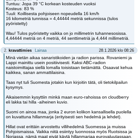
Tuntuu: Jopa 39 °C korkean kosteuden vuoksi
Kosteus: 83 %
Tuuli: Koillisesta pohjoiseen nopeudella 16 km/h
16 kilometriä tunnissa = 4,44444 metriä sekunnissa (tulos
pyöristetty)
Wau! Tulos pyöristetty vaikka on jo millimetrin tuhannesosissa.
4,44444 metriä on 4 metriä, 44 senttimetriä ja 4,444 millimetriä.
2.
kravattimies
Lainaa
28.1.2026 klo 08:26
Minä vietän aikaa sanaristikoiden ja radion parissa. Rovaniemi ja
Lappi mainittu usein positiivisesti. Kaksi ABC-radion
naistoimittajaa siellä lomalla toisistaan tietämättä. Osaavat kehua
kaikkea, sanan ammattilaisina.
Taas nyt tuli Suomesta jotakin kun kirjoitin tätä, oli tietokilpailun
kysymys.
Aikaisemmin kysyttiin minkä maan euro-rahoissa on cloudberry
eli lakka tai hilla -aiheinen kuvio.
Suomi on ainoa maa, jonka 2 euron kolikon kansallisella puolella
on kuvattuna hillanmarja (erityisesti sen hedelmä ja lehdet).
Hillat ovat erittäin arvostettu villihedelmä Suomessa ja muissa
Pohjoismaissa. Vaikka niitä esiintyy luonnossa myös Ruotsissa ja
Norjassa, nämä maat eivät käytä hillanmarjaa eurovaluutassaan.