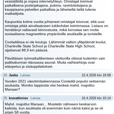
vesisäiliöitä ja nopea internetyhteys. Omistajat toimivat
paikallisena postinjakajana, pubina, ravintoloitsijana ja
kauppiaana palvellen paikallisia ja läheiseltä tieltä tulevia
matkailijoita.
Kaupunkia kolme vuotta johtaneet omistajat toivovat, että uusi
omistaja pitää ainutlaatuisen tukikohdan toiminnassa. Listaus on
herättänyt valtavasti kiinnostusta, mikä korostaa sen roolia
sosiaalisena magneettina ympäröiville asukkaille ja turisteille.
Cooladdissa ei ole kouluja. Lähimmät valtion ylläpitämät koulut,
Charleville State School ja Charleville State High School,
sijaitsevat 88,9 km päässä.
Päivittäisen työmatkaliikenteen ulottuvilla olisivat kuitenkin vain
paikkakunnan itäosassa asuvat. Muita vaihtoehtoja ovat
etäopetus ja sisäoppilaitokset.
24.
Jaska
Lainaa
15.4.2026 klo 18:08
Vuoden 2021 väestönlaskennassa Cooladdi populoi seitsemän
asukasta. Moniko tappiosta viisi henkeä mahd. majoittui
Manaan?
25.
kravattimies
Lainaa
16.4.2026 klo 10:14
Mahd. majoittui Manaan... Muistelin nähneeni keskiarvon
kaikista, kun asukkaita oli enemmän kuin nämä kaksi ja se oli
jotain 58 vuotta.