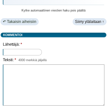
Kytke automaattinen viestien haku pois päältä
↶ Takaisin aiheisiin
Siirry ylälaitaan ↑
KOMMENTOI
Lähettäjä:
*
Teksti:
*
4000 merkkiä jäljellä