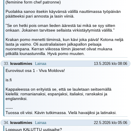
(feminine form chef patronne)
Puolakka sanoo itsekin käyvänsä välillä nauttimassa työpäivän
päätteeksi pari annosta ja lasin viiniä.
”Se on hetki pois oman lieden äärestä tai mikä se syy sitten
onkaan. Jokainen tarvitsee sellaista virkistäytymistä välillä.”
Krakan pomo menetti tiiminsä, kun kävi joka päivä! Kotona neljä
lasta ja vaimo. Oli australialaisen jalkapallon pelaaja
nuorempana. Kerran viikossa tiimin jäsenet olivat mukana
pitkällä lounastunnilla. Hyvä pomo muuten.
33.
kravattimies
Lainaa
13.5.2026 klo 08:06
Euroviisut osa 1 - Viva Moldova!
is.fi
Kappaleessa on erityistä se, että se lauletaan seitsemällä
kielellä: romanianaksi, espanjaksi, italiaksi, ranskaksi ja
englanniksi.
-----
Tuossa oli viisi. Kävin tutkimassa. Vielä havaijiksi ja latinaksi.
34.
kravattimies
Lainaa
22.5.2026 klo 05:06
Loppuun KALUTTU uutisaihe?