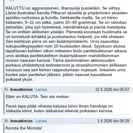
KALUTTU on aggressiivinen, lihansyöjä pussieläin. Se viihtyy
Länsi-Australian karulla Pilbaran alueella ja ympäröivien alueiden
spinifex-ruohoissa ja kuivilla, hiekkaisilla mailla. Se on hiiren
kaltainen, 9–11 cm pitkä, paino 20–40 grammaa. Se on raivokas
petoeläin, joka syö hyönteisiä, hämähäkkejä ja pieniä matelijoita.
Se on erittäin aktiivinen yöeläin. Pienestä koostaan huolimatta se
on tunnetusti ärhäkkä ja puolustautuu helposti, jos sitä uhataan.
Sen kiehtovin piirre on sen lisääntymiskierto. Uros saavuttaa
sukupuolikypsyyden noin 10 kuukauden iässä. Syyskuun alussa
tapahtuvan kahden viikon mittaisen tiiviin paritteluikkunan aikana
uros aloittaa parittelukiihkon lisääntyäkseen mahdollisimman
monen naaraan kanssa. Tämä äärimmäinen aktiivisuuden
purkaus yhdistettynä testosteronin ja stressihormonien äkilliseen
nousuun saa sen kehon rappeutumaan nopeasti. Jokainen uros
kuolee pian parittelun jälkeen, jolloin naaraat kasvattavat
poikaset yksin.
35.
kravattimies
Lainaa
22.5.2026 klo 05:57
Eläin on KALUTA. Tein siis mokan.
Paras tapa pitää vihaista kalutaa kiinni ilman hanskoja on
niskasta kiinni, kuten äitikalutat tekevät poikasten kanssa.
36.
kravattimies
Lainaa
1.6.2026 klo 00:28
Konsta the Monsta!