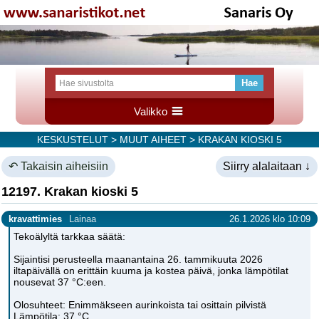
Valikko
KESKUSTELUT
>
MUUT AIHEET
> KRAKAN KIOSKI 5
↶ Takaisin aiheisiin
Siirry alalaitaan ↓
12197. Krakan kioski 5
kravattimies
Lainaa
26.1.2026 klo 10:09
Tekoälyltä tarkkaa säätä:
Sijaintisi perusteella maanantaina 26. tammikuuta 2026
iltapäivällä on erittäin kuuma ja kostea päivä, jonka lämpötilat
nousevat 37 °C:een.
Olosuhteet: Enimmäkseen aurinkoista tai osittain pilvistä
Lämpötila: 37 °C