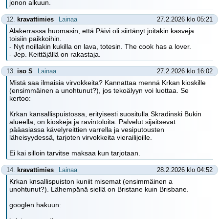
jonon alkuun.
12.
kravattimies
Lainaa
27.2.2026 klo 05:21
Alakerrassa huomasin, että Päivi oli siirtänyt joitakin kasveja
toisiin paikkoihin.
- Nyt noillakin kukilla on lava, totesin. The cook has a lover.
- Jep. Keittäjällä on rakastaja.
13.
iso S
Lainaa
27.2.2026 klo 16:02
Mistä saa ilmaisia virvokkeita? Kannattaa mennä Krkan kioskille
(ensimmäinen a unohtunut?), jos tekoälyyn voi luottaa. Se
kertoo:
Krkan kansallispuistossa, erityisesti suositulla Skradinski Bukin
alueella, on kioskeja ja ravintoloita. Palvelut sijaitsevat
pääasiassa kävelyreittien varrella ja vesiputousten
läheisyydessä, tarjoten virvokkeita vierailijoille.
Ei kai silloin tarvitse maksaa kun tarjotaan.
14.
kravattimies
Lainaa
28.2.2026 klo 04:52
Krkan knsallispuiston kuniit misemat (ensimmäinen a
unohtunut?). Lähempänä siellä on Bristane kuin Brisbane.
googlen hakuun: