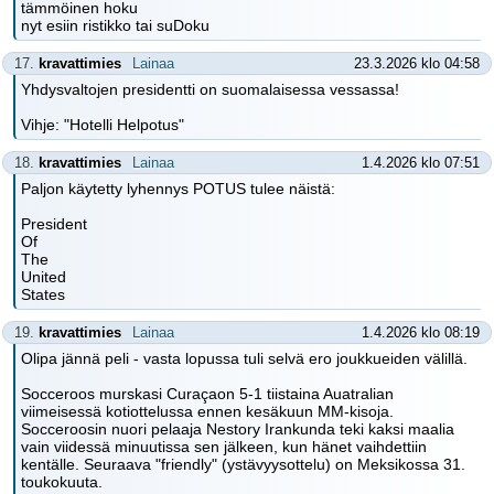
tämmöinen hoku
nyt esiin ristikko tai suDoku
17.
kravattimies
Lainaa
23.3.2026 klo 04:58
Yhdysvaltojen presidentti on suomalaisessa vessassa!
Vihje: "Hotelli Helpotus"
18.
kravattimies
Lainaa
1.4.2026 klo 07:51
Paljon käytetty lyhennys POTUS tulee näistä:
President
Of
The
United
States
19.
kravattimies
Lainaa
1.4.2026 klo 08:19
Olipa jännä peli - vasta lopussa tuli selvä ero joukkueiden välillä.
Socceroos murskasi Curaçaon 5-1 tiistaina Auatralian
viimeisessä kotiottelussa ennen kesäkuun MM-kisoja.
Socceroosin nuori pelaaja Nestory Irankunda teki kaksi maalia
vain viidessä minuutissa sen jälkeen, kun hänet vaihdettiin
kentälle. Seuraava "friendly" (ystävyysottelu) on Meksikossa 31.
toukokuuta.