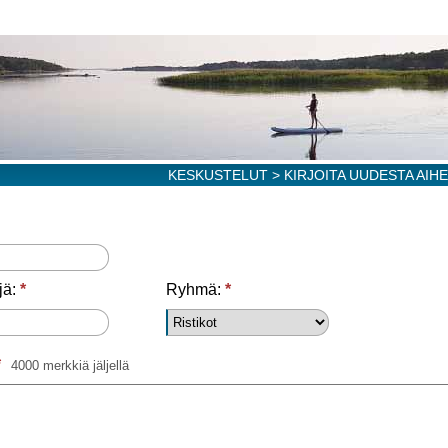
KESKUSTELUT
> KIRJOITA UUDESTA AIH
jä:
*
Ryhmä:
*
*
4000 merkkiä jäljellä