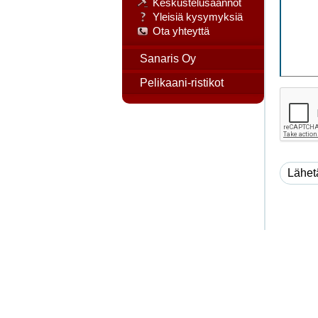
Keskustelusäännöt
Yleisiä kysymyksiä
Ota yhteyttä
Sanaris Oy
Pelikaani-ristikot