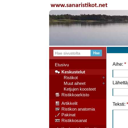
Aihe:
*
Etusivu
Keskustelut
Ristikot
+
Lähettä
Muut aiheet
+
Ketjujen koosteet
Ristikkoarkisto
Artikkelit
Teksti:
Ristikon anatomia
Pakinat
Ristikkosanat