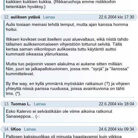
kaikkien kukkien kukkia. (Rikkaruohoja emme ristikkoihin
tietenkään hyväksy.)
12.
auliksen ystävä
Lainaa
22.6.2004 klo 17:30
Aulis tosiaan meinasi tehdä temput, mutta ajan kanssa homma
hoitui.
Iltiksen kovikset ovat itselleni uusi aluevaltaus, eikä niistä tahdo
tällainen auliksenomaiseen vihjeistöön tottunut selvitä. Tällä
kertaa saman viikonlopun auliksesta tuttu käytäntö auttoi
kummasti oikeassa ylänurkassa.
Mutta tuo peijoonin vasen alakulma ei aukene sitten millään.
Niin, juuri se jalkapallokuvioinen, jossa mm. "syrjä" ja "ilanossa"
kummittelevat.
By the way, en kyllä ymmärrä myöskään ratkaisun (?) ja vihjeen
yhteyttä niissä parissa ruudussa, joissa avainkuviona on tähti
tms. (*).
13.
Tuomas L.
Lainaa
22.6.2004 klo 18:04
Esko Kalervo ei selvästikään ole viime aikoina ratkonut
Sanaseppoa... (-:
14.
IiKoo
Lainaa
24.6.2004 klo 09:34
Pallosen kaksipuolikas oli minusta haastavampi kuin viikkoa