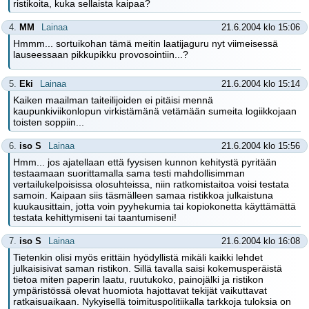
ristikoita, kuka sellaista kaipaa?
4.
MM
Lainaa
21.6.2004 klo 15:06
Hmmm... sortuikohan tämä meitin laatijaguru nyt viimeisessä
lauseessaan pikkupikku provosointiin...?
5.
Eki
Lainaa
21.6.2004 klo 15:14
Kaiken maailman taiteilijoiden ei pitäisi mennä
kaupunkiviikonlopun virkistämänä vetämään sumeita logiikkojaan
toisten soppiin...
6.
iso S
Lainaa
21.6.2004 klo 15:56
Hmm... jos ajatellaan että fyysisen kunnon kehitystä pyritään
testaamaan suorittamalla sama testi mahdollisimman
vertailukelpoisissa olosuhteissa, niin ratkomistaitoa voisi testata
samoin. Kaipaan siis täsmälleen samaa ristikkoa julkaistuna
kuukausittain, jotta voin pyyhekumia tai kopiokonetta käyttämättä
testata kehittymiseni tai taantumiseni!
7.
iso S
Lainaa
21.6.2004 klo 16:08
Tietenkin olisi myös erittäin hyödyllistä mikäli kaikki lehdet
julkaisisivat saman ristikon. Sillä tavalla saisi kokemusperäistä
tietoa miten paperin laatu, ruutukoko, painojälki ja ristikon
ympäristössä olevat huomiota hajottavat tekijät vaikuttavat
ratkaisuaikaan. Nykyisellä toimituspolitiikalla tarkkoja tuloksia on