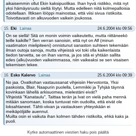
aikaisemmin ollut Ekin kaksipuolikas. Ihan hyvä ristikko, mitä nyt
yksi hämäysruutu sieltä löytyi. Mutta edelleen niitä kolmepalloisia
odotellaan. Iltiksen lööppi mainostaa, että viisi sivua ristikoita.
Toivottavasti on alkuvuoden vaikein joukossa.
15.
Eki
Lainaa
24.6.2004 klo 09:56
On se siellä! Sitä on monin voimin vaikeutettu, mutta riittäneekö
teille kaikille? Sen verran sanoisin, että nyt on Alf (minun
vaatimaton mielipiteeni) onnistunut sanaston suhteen tekemään
ilman outoja sanoja, mutta vihjeissä voi toki olla kaikenlaista
tiedon tarvetta, se on ihan varma, ja jos sitä ei yhtään sallita
edes (alku)vuoden vaikeimmassa, niin vaikeaksi se sen visaisen
tekemisen tekee.
16.
Esko Kalervo
Lainaa
25.6.2004 klo 09:39
No jaa. Ovatkohan vastaussanat vihjeisiin Hervotonta, Yksi
paskoista, Blair, Naapurin puolella, Lemmikki ja Tyhjää täynnä
kovinkaan lähellä arkisuomea, mielestäni eivät?
Vihjeistä "Kanataulu", Taittaa terän ja Ivat on vielä paha mennä
mitään sanomaan, koska tuntuvat niin oudoilta, että eivät ole
loksahtaneet. Tähti-viivan ja vastauksen yhteyskään ei
meikäpöljälle auennut.
Muilta osin ei vaikuta ihan kolmen tähden ristikolta, ehkä kaks ja
puoli.
Kytke automaattinen viestien haku pois päältä