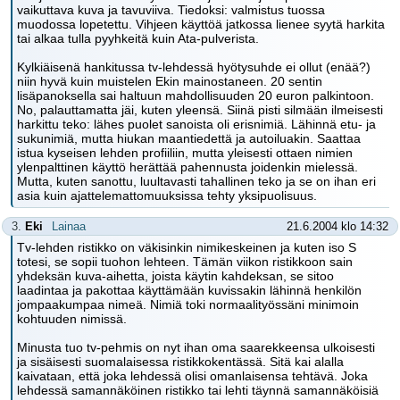
vaikuttava kuva ja tavuviiva. Tiedoksi: valmistus tuossa
muodossa lopetettu. Vihjeen käyttöä jatkossa lienee syytä harkita
tai alkaa tulla pyyhkeitä kuin Ata-pulverista.
Kylkiäisenä hankitussa tv-lehdessä hyötysuhde ei ollut (enää?)
niin hyvä kuin muistelen Ekin mainostaneen. 20 sentin
lisäpanoksella sai haltuun mahdollisuuden 20 euron palkintoon.
No, palauttamatta jäi, kuten yleensä. Siinä pisti silmään ilmeisesti
harkittu teko: lähes puolet sanoista oli erisnimiä. Lähinnä etu- ja
sukunimiä, mutta hiukan maantiedettä ja autoiluakin. Saattaa
istua kyseisen lehden profiiliin, mutta yleisesti ottaen nimien
ylenpalttinen käyttö herättää pahennusta joidenkin mielessä.
Mutta, kuten sanottu, luultavasti tahallinen teko ja se on ihan eri
asia kuin ajattelemattomuuksissa tehty yksipuolisuus.
3.
Eki
Lainaa
21.6.2004 klo 14:32
Tv-lehden ristikko on väkisinkin nimikeskeinen ja kuten iso S
totesi, se sopii tuohon lehteen. Tämän viikon ristikkoon sain
yhdeksän kuva-aihetta, joista käytin kahdeksan, se sitoo
laadintaa ja pakottaa käyttämään kuvissakin lähinnä henkilön
jompaakumpaa nimeä. Nimiä toki normaalityössäni minimoin
kohtuuden nimissä.
Minusta tuo tv-pehmis on nyt ihan oma saarekkeensa ulkoisesti
ja sisäisesti suomalaisessa ristikkokentässä. Sitä kai alalla
kaivataan, että joka lehdessä olisi omanlaisensa tehtävä. Joka
lehdessä samannäköinen ristikko tai lehti täynnä samannäköisiä