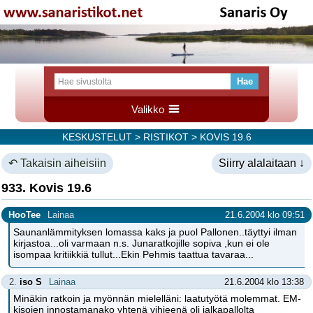
Valikko
KESKUSTELUT
>
RISTIKOT
> KOVIS 19.6
↶ Takaisin aiheisiin
Siirry alalaitaan ↓
933. Kovis 19.6
HooTee
Lainaa
21.6.2004 klo 09:51
Saunanlämmityksen lomassa kaks ja puol Pallonen..täyttyi ilman
kirjastoa...oli varmaan n.s. Junaratkojille sopiva ,kun ei ole
isompaa kritiikkiä tullut...Ekin Pehmis taattua tavaraa...
2.
iso S
Lainaa
21.6.2004 klo 13:38
Minäkin ratkoin ja myönnän mielelläni: laatutyötä molemmat. EM-
kisojen innostamanako yhtenä vihjeenä oli jalkapallolta