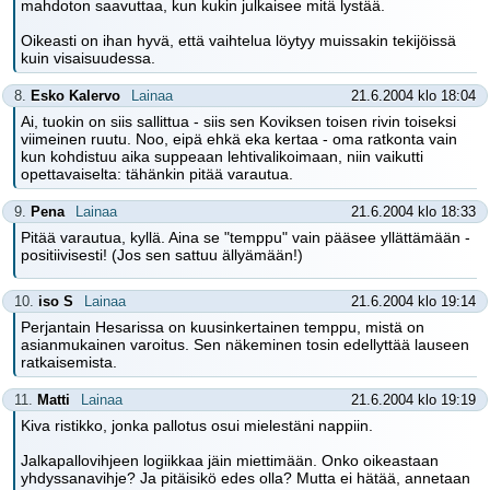
mahdoton saavuttaa, kun kukin julkaisee mitä lystää.
Oikeasti on ihan hyvä, että vaihtelua löytyy muissakin tekijöissä
kuin visaisuudessa.
8.
Esko Kalervo
Lainaa
21.6.2004 klo 18:04
Ai, tuokin on siis sallittua - siis sen Koviksen toisen rivin toiseksi
viimeinen ruutu. Noo, eipä ehkä eka kertaa - oma ratkonta vain
kun kohdistuu aika suppeaan lehtivalikoimaan, niin vaikutti
opettavaiselta: tähänkin pitää varautua.
9.
Pena
Lainaa
21.6.2004 klo 18:33
Pitää varautua, kyllä. Aina se "temppu" vain pääsee yllättämään -
positiivisesti! (Jos sen sattuu ällyämään!)
10.
iso S
Lainaa
21.6.2004 klo 19:14
Perjantain Hesarissa on kuusinkertainen temppu, mistä on
asianmukainen varoitus. Sen näkeminen tosin edellyttää lauseen
ratkaisemista.
11.
Matti
Lainaa
21.6.2004 klo 19:19
Kiva ristikko, jonka pallotus osui mielestäni nappiin.
Jalkapallovihjeen logiikkaa jäin miettimään. Onko oikeastaan
yhdyssanavihje? Ja pitäisikö edes olla? Mutta ei hätää, annetaan