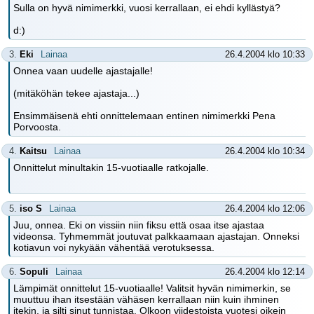
Sulla on hyvä nimimerkki, vuosi kerrallaan, ei ehdi kyllästyä?
d:)
3.
Eki
Lainaa
26.4.2004 klo 10:33
Onnea vaan uudelle ajastajalle!
(mitäköhän tekee ajastaja...)
Ensimmäisenä ehti onnittelemaan entinen nimimerkki Pena
Porvoosta.
4.
Kaitsu
Lainaa
26.4.2004 klo 10:34
Onnittelut minultakin 15-vuotiaalle ratkojalle.
5.
iso S
Lainaa
26.4.2004 klo 12:06
Juu, onnea. Eki on vissiin niin fiksu että osaa itse ajastaa
videonsa. Tyhmemmät joutuvat palkkaamaan ajastajan. Onneksi
kotiavun voi nykyään vähentää verotuksessa.
6.
Sopuli
Lainaa
26.4.2004 klo 12:14
Lämpimät onnittelut 15-vuotiaalle! Valitsit hyvän nimimerkin, se
muuttuu ihan itsestään vähäsen kerrallaan niin kuin ihminen
itekin, ja silti sinut tunnistaa. Olkoon viidestoista vuotesi oikein