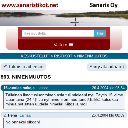
Valikko
KESKUSTELUT
>
RISTIKOT
> NIMENMUUTOS
↶ Takaisin aiheisiin
Siirry alalaitaan ↓
863. NIMENMUUTOS
15-vuotias ratkoja
Lainaa
26.4.2004 klo 08:34
Tällainen ilmoitusluontoinen asia tuli mieleeni nyt! Täytin 15 viime
lauantaina (24.4)! Ja nyt nimeni on muuttunut! Elikkä kutsukaa
minua nyt sitten uudella nimellä! Kiitos ja moi!
2.
Pena
Lainaa
26.4.2004 klo 08:39
No onneksi olkoon!