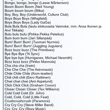
Bongo, bongo, bongo (Lasse Mårtenson)
Boom Boom Boom (Neil Young)
Boum boum boum (Mika)
Boy, Boy, Boy (Underworld, Culture Club)
Boys Boys Boys (Whigfield)
Boys Boys Boys (Lady GaGa)
Bula Bula Bula (laulu elokuvasta Vaimoke; mm. Ansa Ikonen ja
Arvi Tikkala)
Bulu bulu bulu (Pirkka-Pekka Petelius)
Bum bum bum (Jari Sillanpää)
Bum! Bum! Bum! (Tuomari Nurmio)
Burn! Burn! Burn! (Juggling Jugulars)
Buzz buzz buzz (The Primitives)
Bye Bye Bye ('N Sync)
Bye bye bye (Hurriganes, Michael Nesmith)
Bzzz bzzz bzzz (Pirkko Mannola)
Cha cha cha (Irwin)
Che Che Che (The Astronauts)
Chile Chile Chile (Kom-teatteri)
Chili chili chili (Eero Raittinen)
Chwi chwi chwi (Ami Aspelund)
Click Click Click (Graham Coxon)
Closer Closer Closer (Tex Williams)
Cold Cold Cold (Dr. John)
Cold, Cold, Cold (Little Feat)
Crushcrushcrush (Paramore)
Cry Cry Cry (Steve Miller Band)
Cry, Cry, Cry (Roxy Music)