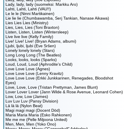
Lady, lady, lady (suomeksi: Markku Aro)
Lahti, Lahti, Lahti (VAU!!)
Le le le (Ninni Martikainen)
Lie lie lie (Chumbawamba, Serj Tankian, Nanase Aikawa)
Lies Lies Lies (Ministry)
Lies, Lies, Lies (Toni Braxton)
Listen, Listen, Listen (Wintersleep)
Live live live (Kelly Family)
Live! Live! Live! (Bryan Adams, albumi)
Ljubi, ljubi, ljubi (Eve Sršen)
Lonely lonely lonely (Stars)
Long Long Long (The Beatles)
Looks, looks, looks (Sparks)
Loud, Loud, Loud (Aphrodite's Child)
Love Love Love (Agnes)
Love Love Love (Lenny Kravitz)
Love Love Love (Erkki Junkkarinen, Renegades, Bloodshot
Eyes)
Love, Love, Love (Tristan Prettyman, James Blunt)
Lover Lover Lover (Jann Wilde & Rose Avenue, Leonard Cohen)
Low, Low, Low (James)
Luv Luv Luv (Pansy Division)
Lä lä lä (Nylon Beat)
Magi magi magi (Docent Död)
Maria Maria Maria (Esko Rahkonen)
Me me me (Pelle Miljoona United)
Men, Men, Men (Yoko Ono)
Mercy, Mercy, Mercy ("Cannonball" Adderley)