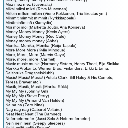
Mez mez mez (Juvenalia)
Miksi miksi miksi (Ritva Mustonen)
Milloin milloin milloin (Vieno Kekkonen, Trio Erectus ym.)
Mimmit mimmit mimmit (Nyrkkitappelu)
Minäminäminä (Klamydia)
Moi moi moi (Marketta Joutsi, Arja Koriseva)
Money Money Money (Kevin Ayers)
Money Money Money (Red Café)
Money money money (Abba)
Monika, Monika, Monika (Reijo Taipale)
More More More (Kylie Minogue)
More, More, More (Marvin Gaye)
More, more, more (Carmel)
Music music music (Harmony Sisters, Henry Theel, Eija Sinikka,
Markku Arokanto, Werner Bros, Finlanders, Erkki Ertama,
Dalsbruks Dragspelsklubb)
Music! Music! Music! (Petula Clark, Bill Haley & His Comets,
Teresa Brewer etc.)
Musik, Musik, Musik (Marika Rökk)
My My My (Johnny Gill)
My My My (Steve Perry)
My My My (Armand Van Helden)
Na na na (Zero Nine)
Nag nag nag (Cabaret Voltaire)
Neat Neat Neat (The Damned)
Nefernefernefer (Jussi Selo & Nefernefernefer)
Nein nein nein (Sleepy Sleepers)
Neljä neljä neljä (Saigon)