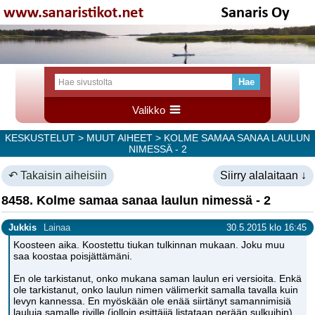
Valikko
KESKUSTELUT
>
MUUT AIHEET
> KOLME SAMAA SANAA LAULUN
NIMESSÄ - 2
↶ Takaisin aiheisiin
Siirry alalaitaan ↓
8458. Kolme samaa sanaa laulun nimessä - 2
Jukkis
Lainaa
30.5.2015 klo 16:45
Koosteen aika. Koostettu tiukan tulkinnan mukaan. Joku muu
saa koostaa poisjättämäni.
En ole tarkistanut, onko mukana saman laulun eri versioita. Enkä
ole tarkistanut, onko laulun nimen välimerkit samalla tavalla kuin
levyn kannessa. En myöskään ole enää siirtänyt samannimisiä
lauluja samalle riville (jolloin esittäjiä listataan perään sulkuihin).