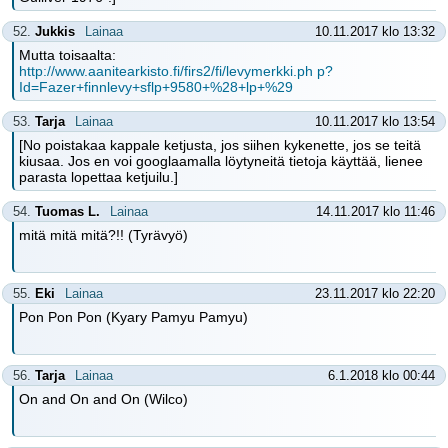
52.
Jukkis
Lainaa
10.11.2017 klo 13:32
Mutta toisaalta:
http://www.aanitearkisto.fi/firs2/fi/levymerkki.ph p?
Id=Fazer+finnlevy+sflp+9580+%28+lp+%29
53.
Tarja
Lainaa
10.11.2017 klo 13:54
[No poistakaa kappale ketjusta, jos siihen kykenette, jos se teitä
kiusaa. Jos en voi googlaamalla löytyneitä tietoja käyttää, lienee
parasta lopettaa ketjuilu.]
54.
Tuomas L.
Lainaa
14.11.2017 klo 11:46
mitä mitä mitä?!! (Tyrävyö)
55.
Eki
Lainaa
23.11.2017 klo 22:20
Pon Pon Pon (Kyary Pamyu Pamyu)
56.
Tarja
Lainaa
6.1.2018 klo 00:44
On and On and On (Wilco)