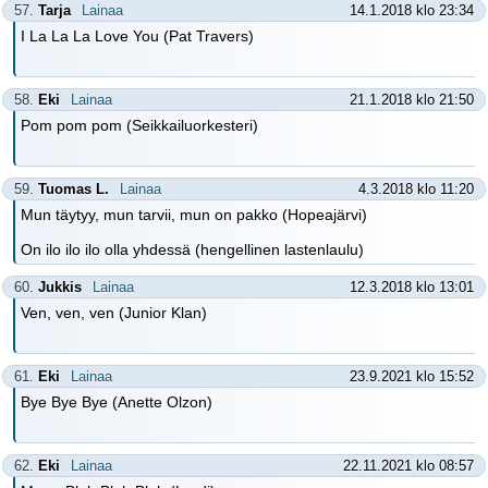
57.
Tarja
Lainaa
14.1.2018 klo 23:34
I La La La Love You (Pat Travers)
58.
Eki
Lainaa
21.1.2018 klo 21:50
Pom pom pom (Seikkailuorkesteri)
59.
Tuomas L.
Lainaa
4.3.2018 klo 11:20
Mun täytyy, mun tarvii, mun on pakko (Hopeajärvi)
On ilo ilo ilo olla yhdessä (hengellinen lastenlaulu)
60.
Jukkis
Lainaa
12.3.2018 klo 13:01
Ven, ven, ven (Junior Klan)
61.
Eki
Lainaa
23.9.2021 klo 15:52
Bye Bye Bye (Anette Olzon)
62.
Eki
Lainaa
22.11.2021 klo 08:57