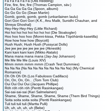
Fa Fa Fa Fa Fa (Otis Redding)
Fire, fire, fire, fire (Thomas Campion, säv.)
Ga Ga Ga Ga Ga (Spoon, albumi)
Go Go Go Go (Dean Martin)
Gomb, gomb, gomb, gomb (unkarilainen laulu)
Gori Gori Gori Gori (K.K., Anu Malik, Sunidhi Chauhan, and
Shreya Ghoshal)
Hey-Hey-Hey-Hey (Little Richard)
Hoi hoi hoi hoi hoi hoi hoi hoi (Die Stoakogler)
Hoo hoo hoo hoo (Monni-kissa, Pekka Töpöhäntä-kasetilla)
How how how how (Boycott)
Hush Hush; Hush Hush (Pussycat Dolls)
Jee jee jee jee jee jee jee (Aknestik)
Kani kani kani kani (Mikko Alatalo)
Mana mana mana mana (Jay-Jay Johanson)
Me Me Me Me (Louis XIV)
Mmm mmm mmm mmm (Crash Test Dummies)
Na Na Na (Na Na Na Na Na Na Na Na Na) (My Chemical
Romance)
Oh Oh Oh Oh (Los Fabulosos Cadillacs)
On, On, On, On... (Tom Tom Club)
Oui Oui Oui Oui (Jacques Phillipe)
Röh röh röh röh (Pentti Rasinkangas)
Sai-sai-sai-sai (Kari Salmelainen)
Shame, Shame, Shame, Shame, Shame (Them Bird Things)
Soita soita soita soita (Pentti Rasinkangas)
Tuli tuli tuli tuli (Martta Pulli)
Uh, uh, uh, uh, uh (Bebe)