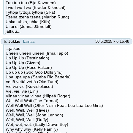
Tuu tuu tuu (Eija Kovanen)
Two Two Two (Brader & knecht)
Tyttöjä tyttöjä tyttöjä (Sika)
Tzena tzena tzena (Marion Rung)
Uhka, uhka, uhka (Kiila)
Ui ui ui (Jonna Järnefelt)
jatkuu...
6.
Jukkis
Lainaa
30.5.2015 klo 16:48
...jatkuu
Uneen uneen uneen (Irma Tapio)
Up Up Up (Destination)
Up Up Up (Givers)
Up Up Up (Rose Falcon)
Up up up (Goo Goo Dolls ym.)
Upa upa upa (Samba Rio Batteria)
Vettä vettä vettä (Oke Tuuri)
Vie vie vie (Koivistolaiset)
Vie, vie, vie (Eini)
Viinaa viinaa viinaa (Hilpeä Roger)
Wait Wait Wait (The Format)
Well Well Well (Offer Nisim Feat. Lee Laa Loo Girls)
Well, Well, Well (Hives)
Well, Well, Well (John Lennon)
Well, Well, Well (Duffy)
Wet, wet, wet. (Badly Drawn Boy)
Why why why (Kelly Family)