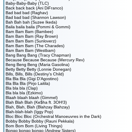
Baby-Baby-Baby (TLC)
Back back back (Ani DiFranco)
Bad bad bad (Raghav)
Bad bad bad (Shannon Lawson)
Bah Bah bah (Suzee Ikeda)
Baila baila baila (Pommi & Gommi)
Bam Bam Bam (Bambee)
Bam Bam Bam (Ray Brown)
Bam Bam Bam (Sunloverz)
Bam Bam Bam (The Charades)
Bam Bam Bam (Westbam)
Bang Bang Bang (Tracy Chapman)
Because Because Because (Mercury Rev)
Beng Beng Beng (Maria Gasolina)
Betty Betty Betty (Lonnie Donegan)
Bills, Bills, Bills (Destiny's Child)
Bla Bla Bla (Gigi D'Agostino)
Bla Bla Bla (Pirjo Laitila)
Bla bla bla (Clap)
Bla bla bla (Ezkimo)
Blaah blaah blaah (Gimmel)
Blah Blah Blah (Ke$ha ft. 3OH!3)
Blah, Blah, Blah (Blahzay Blahzay)
Blah-blah-blah (Iggy Pop)
Bloc Bloc Bloc (Orchestral Manoeuvres in the Dark)
Bobby Bobby Bobby (Rauni Pekkala)
Bom Bom Bom (Living Things)
Bongo bongo bongo (Andrew Sisters)