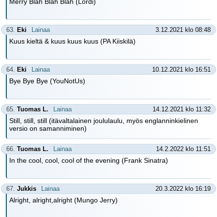
Merry Blah Blah Blah (Lordi)
63.
Eki
Lainaa
3.12.2021 klo 08:48
Kuus kieltä & kuus kuus kuus (PA Kiiskilä)
64.
Eki
Lainaa
10.12.2021 klo 16:51
Bye Bye Bye (YouNotUs)
65.
Tuomas L.
Lainaa
14.12.2021 klo 11:32
Still, still, still (itävaltalainen joululaulu, myös englanninkielinen
versio on samanniminen)
66.
Tuomas L.
Lainaa
14.2.2022 klo 11:51
In the cool, cool, cool of the evening (Frank Sinatra)
67.
Jukkis
Lainaa
20.3.2022 klo 16:19
Alright, alright,alright (Mungo Jerry)