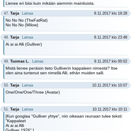
Lienee eri biisi kuin mikään aiemmin mainituista.
47.
Tarja
Lainaa
8.11.2017 klo 19:28
No No No (TheFatRat)
No No No (Milow)
48.
Tarja
Lainaa
8.11.2017 klo 23:48
Ai ai ai Alli (Gulliver)
49.
Tuomas L.
Lainaa
9.11.2017 klo 00:02
Mistä lienee peräisin tieto Gulliverin kappaleen nimestä? Itse
olen aina tuntenut sen nimellä Alli, ethän muiden salli.
50.
Tarja
Lainaa
10.11.2017 klo 10:07
One/One/One/Three (Avatar)
51.
Tarja
Lainaa
10.11.2017 klo 10:11
[Kun googlaa "Gulliver yhtye", niin oikeaan reunaan tulee teksti:
"Kappaleet
Ai ai ai Alli
Gulliver 1976".]