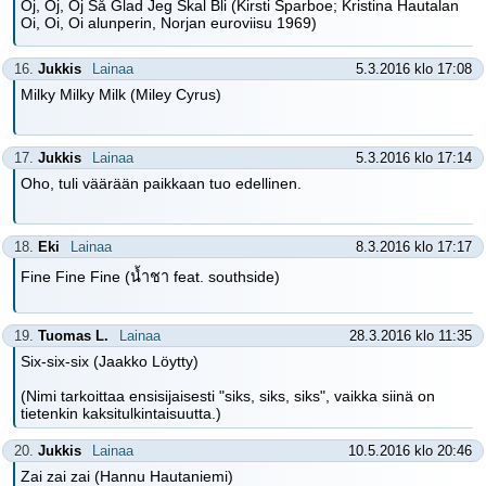
Oj, Oj, Oj Så Glad Jeg Skal Bli (Kirsti Sparboe; Kristina Hautalan
Oi, Oi, Oi alunperin, Norjan euroviisu 1969)
16.
Jukkis
Lainaa
5.3.2016 klo 17:08
Milky Milky Milk (Miley Cyrus)
17.
Jukkis
Lainaa
5.3.2016 klo 17:14
Oho, tuli väärään paikkaan tuo edellinen.
18.
Eki
Lainaa
8.3.2016 klo 17:17
Fine Fine Fine (น้ำชา feat. southside)
19.
Tuomas L.
Lainaa
28.3.2016 klo 11:35
Six-six-six (Jaakko Löytty)
(Nimi tarkoittaa ensisijaisesti "siks, siks, siks", vaikka siinä on
tietenkin kaksitulkintaisuutta.)
20.
Jukkis
Lainaa
10.5.2016 klo 20:46
Zai zai zai (Hannu Hautaniemi)