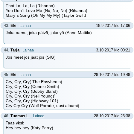
That La, La, La (Rihanna)
You Don´t Love Me (No, No, No) (Rihanna)
Mary´s Song (Oh My My My) (Taylor Swift)
43.
Eki
Lainaa
18.9.2017 klo 17:06
Joka aamu, joka päivä, joka yö (Anne Mattila)
44.
Tarja
Lainaa
3.10.2017 klo 00:21
Jos meet jos jäät jos (SIG)
45.
Eki
Lainaa
28.10.2017 klo 19:48
Cry, Cry, Cry( The Easybeats)
Cry, Cry, Cry (Connie Smith)
Cry, Cry, Cry (Bobby Bland)
Cry, Cry, Cry (Neil Young)'
Cry, Cry, Cry (Highway 101)
Cry Cry Cry (Wolf Parade; uusi albumi)
46.
Tuomas L.
Lainaa
28.10.2017 klo 23:38
Taas yksi:
Hey hey hey (Katy Perry)