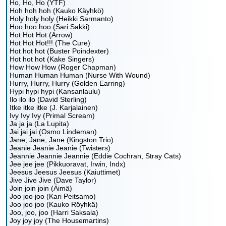
Ho, Ho, Ho (YTF)
Hoh hoh hoh (Kauko Käyhkö)
Holy holy holy (Heikki Sarmanto)
Hoo hoo hoo (Sari Sakki)
Hot Hot Hot (Arrow)
Hot Hot Hot!!! (The Cure)
Hot hot hot (Buster Poindexter)
Hot hot hot (Kake Singers)
How How How (Roger Chapman)
Human Human Human (Nurse With Wound)
Hurry, Hurry, Hurry (Golden Earring)
Hypi hypi hypi (Kansanlaulu)
Ilo ilo ilo (David Sterling)
Itke itke itke (J. Karjalainen)
Ivy Ivy Ivy (Primal Scream)
Ja ja ja (La Lupita)
Jai jai jai (Osmo Lindeman)
Jane, Jane, Jane (Kingston Trio)
Jeanie Jeanie Jeanie (Twisters)
Jeannie Jeannie Jeannie (Eddie Cochran, Stray Cats)
Jee jee jee (Pikkuoravat, Irwin, Indx)
Jeesus Jeesus Jeesus (Kaiuttimet)
Jive Jive Jive (Dave Taylor)
Join join join (Äimä)
Joo joo joo (Kari Peitsamo)
Joo joo joo (Kauko Röyhkä)
Joo, joo, joo (Harri Saksala)
Joy joy joy (The Housemartins)