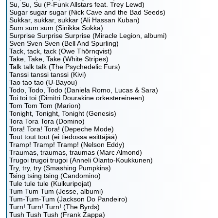
Su, Su, Su (P-Funk Allstars feat. Trey Lewd)
Sugar sugar sugar (Nick Cave and the Bad Seeds)
Sukkar, sukkar, sukkar (Ali Hassan Kuban)
Sum sum sum (Sinikka Sokka)
Surprise Surprise Surprise (Miracle Legion, albumi)
Sven Sven Sven (Bell And Spurling)
Tack, tack, tack (Owe Thörnqvist)
Take, Take, Take (White Stripes)
Talk talk talk (The Psychedelic Furs)
Tanssi tanssi tanssi (Kivi)
Tao tao tao (U-Bayou)
Todo, Todo, Todo (Daniela Romo, Lucas & Sara)
Toi toi toi (Dimitri Dourakine orkestereineen)
Tom Tom Tom (Marion)
Tonight, Tonight, Tonight (Genesis)
Tora Tora Tora (Domino)
Tora! Tora! Tora! (Depeche Mode)
Tout tout tout (ei tiedossa esittäjää)
Tramp! Tramp! Tramp! (Nelson Eddy)
Traumas, traumas, traumas (Marc Almond)
Trugoi trugoi trugoi (Anneli Olanto-Koukkunen)
Try, try, try (Smashing Pumpkins)
Tsing tsing tsing (Candomino)
Tule tule tule (Kulkuripojat)
Tum Tum Tum (Jesse, albumi)
Tum-Tum-Tum (Jackson Do Pandeiro)
Turn! Turn! Turn! (The Byrds)
Tush Tush Tush (Frank Zappa)