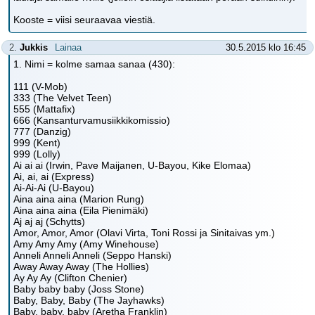
Kooste = viisi seuraavaa viestiä.
2.
Jukkis
Lainaa
30.5.2015 klo 16:45
1. Nimi = kolme samaa sanaa (430):
111 (V-Mob)
333 (The Velvet Teen)
555 (Mattafix)
666 (Kansanturvamusiikkikomissio)
777 (Danzig)
999 (Kent)
999 (Lolly)
Ai ai ai (Irwin, Pave Maijanen, U-Bayou, Kike Elomaa)
Ai, ai, ai (Express)
Ai-Ai-Ai (U-Bayou)
Aina aina aina (Marion Rung)
Aina aina aina (Eila Pienimäki)
Aj aj aj (Schytts)
Amor, Amor, Amor (Olavi Virta, Toni Rossi ja Sinitaivas ym.)
Amy Amy Amy (Amy Winehouse)
Anneli Anneli Anneli (Seppo Hanski)
Away Away Away (The Hollies)
Ay Ay Ay (Clifton Chenier)
Baby baby baby (Joss Stone)
Baby, Baby, Baby (The Jayhawks)
Baby, baby, baby (Aretha Franklin)