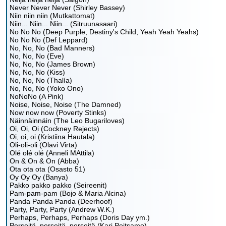
Never Never Never (Shirley Bassey)
Niin niin niin (Mutkattomat)
Niin... Niin... Niin... (Sitruunasaari)
No No No (Deep Purple, Destiny's Child, Yeah Yeah Yeahs)
No No No (Def Leppard)
No, No, No (Bad Manners)
No, No, No (Eve)
No, No, No (James Brown)
No, No, No (Kiss)
No, No, No (Thalía)
No, No, No (Yoko Ono)
NoNoNo (A Pink)
Noise, Noise, Noise (The Damned)
Now now now (Poverty Stinks)
Näinnäinnäin (The Leo Bugariloves)
Oi, Oi, Oi (Cockney Rejects)
Oi, oi, oi (Kristiina Hautala)
Oli-oli-oli (Olavi Virta)
Olé olé olé (Anneli MAttila)
On & On & On (Abba)
Ota ota ota (Osasto 51)
Oy Oy Oy (Banya)
Pakko pakko pakko (Seireenit)
Pam-pam-pam (Bojo & Maria Alcina)
Panda Panda Panda (Deerhoof)
Party, Party, Party (Andrew W.K.)
Perhaps, Perhaps, Perhaps (Doris Day ym.)
Perseitä, perseitä, perseitä (Kari Peitsamo)