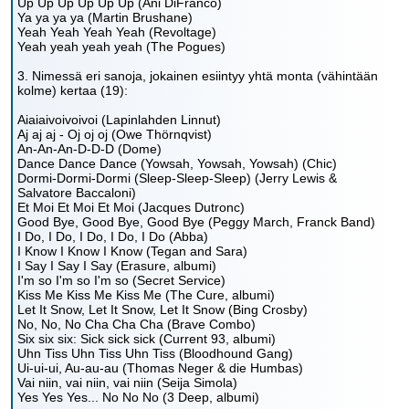
Up Up Up Up Up Up (Ani DiFranco)
Ya ya ya ya (Martin Brushane)
Yeah Yeah Yeah Yeah (Revoltage)
Yeah yeah yeah yeah (The Pogues)
3. Nimessä eri sanoja, jokainen esiintyy yhtä monta (vähintään
kolme) kertaa (19):
Aiaiaivoivoivoi (Lapinlahden Linnut)
Aj aj aj - Oj oj oj (Owe Thörnqvist)
An-An-An-D-D-D (Dome)
Dance Dance Dance (Yowsah, Yowsah, Yowsah) (Chic)
Dormi-Dormi-Dormi (Sleep-Sleep-Sleep) (Jerry Lewis &
Salvatore Baccaloni)
Et Moi Et Moi Et Moi (Jacques Dutronc)
Good Bye, Good Bye, Good Bye (Peggy March, Franck Band)
I Do, I Do, I Do, I Do, I Do (Abba)
I Know I Know I Know (Tegan and Sara)
I Say I Say I Say (Erasure, albumi)
I'm so I'm so I'm so (Secret Service)
Kiss Me Kiss Me Kiss Me (The Cure, albumi)
Let It Snow, Let It Snow, Let It Snow (Bing Crosby)
No, No, No Cha Cha Cha (Brave Combo)
Six six six: Sick sick sick (Current 93, albumi)
Uhn Tiss Uhn Tiss Uhn Tiss (Bloodhound Gang)
Ui-ui-ui, Au-au-au (Thomas Neger & die Humbas)
Vai niin, vai niin, vai niin (Seija Simola)
Yes Yes Yes... No No No (3 Deep, albumi)