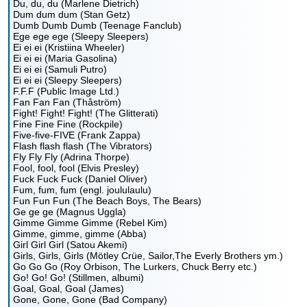
Du, du, du (Marlene Dietrich)
Dum dum dum (Stan Getz)
Dumb Dumb Dumb (Teenage Fanclub)
Ege ege ege (Sleepy Sleepers)
Ei ei ei (Kristiina Wheeler)
Ei ei ei (Maria Gasolina)
Ei ei ei (Samuli Putro)
Ei ei ei (Sleepy Sleepers)
F.F.F (Public Image Ltd.)
Fan Fan Fan (Thåström)
Fight! Fight! Fight! (The Glitterati)
Fine Fine Fine (Rockpile)
Five-five-FIVE (Frank Zappa)
Flash flash flash (The Vibrators)
Fly Fly Fly (Adrina Thorpe)
Fool, fool, fool (Elvis Presley)
Fuck Fuck Fuck (Daniel Oliver)
Fum, fum, fum (engl. joululaulu)
Fun Fun Fun (The Beach Boys, The Bears)
Ge ge ge (Magnus Uggla)
Gimme Gimme Gimme (Rebel Kim)
Gimme, gimme, gimme (Abba)
Girl Girl Girl (Satou Akemi)
Girls, Girls, Girls (Mötley Crüe, Sailor,The Everly Brothers ym.)
Go Go Go (Roy Orbison, The Lurkers, Chuck Berry etc.)
Go! Go! Go! (Stillmen, albumi)
Goal, Goal, Goal (James)
Gone, Gone, Gone (Bad Company)