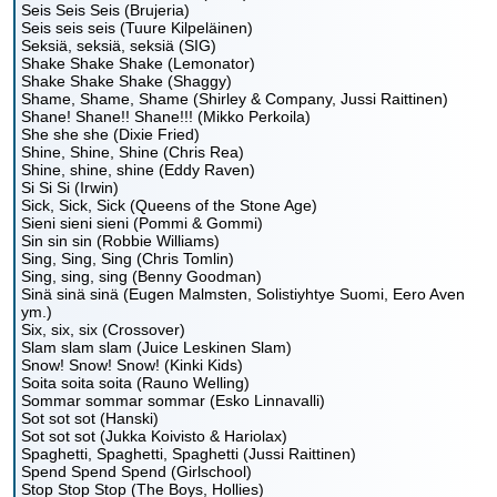
Seis Seis Seis (Brujeria)
Seis seis seis (Tuure Kilpeläinen)
Seksiä, seksiä, seksiä (SIG)
Shake Shake Shake (Lemonator)
Shake Shake Shake (Shaggy)
Shame, Shame, Shame (Shirley & Company, Jussi Raittinen)
Shane! Shane!! Shane!!! (Mikko Perkoila)
She she she (Dixie Fried)
Shine, Shine, Shine (Chris Rea)
Shine, shine, shine (Eddy Raven)
Si Si Si (Irwin)
Sick, Sick, Sick (Queens of the Stone Age)
Sieni sieni sieni (Pommi & Gommi)
Sin sin sin (Robbie Williams)
Sing, Sing, Sing (Chris Tomlin)
Sing, sing, sing (Benny Goodman)
Sinä sinä sinä (Eugen Malmsten, Solistiyhtye Suomi, Eero Aven
ym.)
Six, six, six (Crossover)
Slam slam slam (Juice Leskinen Slam)
Snow! Snow! Snow! (Kinki Kids)
Soita soita soita (Rauno Welling)
Sommar sommar sommar (Esko Linnavalli)
Sot sot sot (Hanski)
Sot sot sot (Jukka Koivisto & Hariolax)
Spaghetti, Spaghetti, Spaghetti (Jussi Raittinen)
Spend Spend Spend (Girlschool)
Stop Stop Stop (The Boys, Hollies)