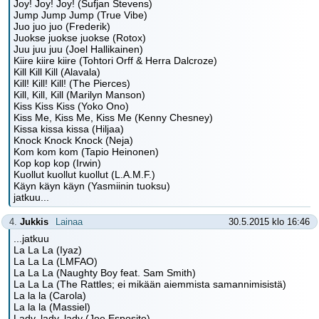
Joy! Joy! Joy! (Sufjan Stevens)
Jump Jump Jump (True Vibe)
Juo juo juo (Frederik)
Juokse juokse juokse (Rotox)
Juu juu juu (Joel Hallikainen)
Kiire kiire kiire (Tohtori Orff & Herra Dalcroze)
Kill Kill Kill (Alavala)
Kill! Kill! Kill! (The Pierces)
Kill, Kill, Kill (Marilyn Manson)
Kiss Kiss Kiss (Yoko Ono)
Kiss Me, Kiss Me, Kiss Me (Kenny Chesney)
Kissa kissa kissa (Hiljaa)
Knock Knock Knock (Neja)
Kom kom kom (Tapio Heinonen)
Kop kop kop (Irwin)
Kuollut kuollut kuollut (L.A.M.F.)
Käyn käyn käyn (Yasmiinin tuoksu)
jatkuu...
4.
Jukkis
Lainaa
30.5.2015 klo 16:46
...jatkuu
La La La (Iyaz)
La La La (LMFAO)
La La La (Naughty Boy feat. Sam Smith)
La La La (The Rattles; ei mikään aiemmista samannimisistä)
La la la (Carola)
La la la (Massiel)
Lady, lady, lady (Joe Esposito)