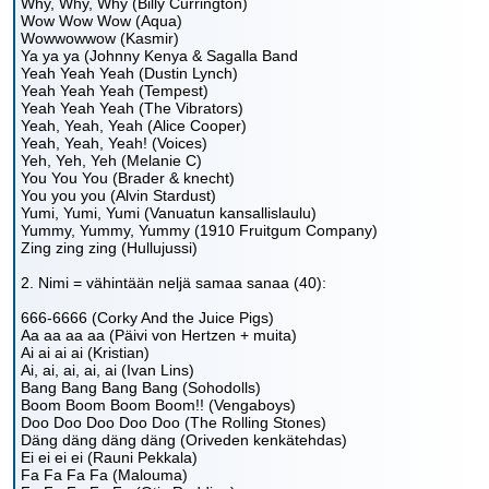
Why, Why, Why (Billy Currington)
Wow Wow Wow (Aqua)
Wowwowwow (Kasmir)
Ya ya ya (Johnny Kenya & Sagalla Band
Yeah Yeah Yeah (Dustin Lynch)
Yeah Yeah Yeah (Tempest)
Yeah Yeah Yeah (The Vibrators)
Yeah, Yeah, Yeah (Alice Cooper)
Yeah, Yeah, Yeah! (Voices)
Yeh, Yeh, Yeh (Melanie C)
You You You (Brader & knecht)
You you you (Alvin Stardust)
Yumi, Yumi, Yumi (Vanuatun kansallislaulu)
Yummy, Yummy, Yummy (1910 Fruitgum Company)
Zing zing zing (Hullujussi)
2. Nimi = vähintään neljä samaa sanaa (40):
666-6666 (Corky And the Juice Pigs)
Aa aa aa aa (Päivi von Hertzen + muita)
Ai ai ai ai (Kristian)
Ai, ai, ai, ai, ai (Ivan Lins)
Bang Bang Bang Bang (Sohodolls)
Boom Boom Boom Boom!! (Vengaboys)
Doo Doo Doo Doo Doo (The Rolling Stones)
Däng däng däng däng (Oriveden kenkätehdas)
Ei ei ei ei (Rauni Pekkala)
Fa Fa Fa Fa (Malouma)