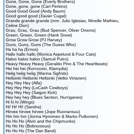
Gone, Gone, Gone (Everly Brothers)
Gone, gone, gone (Carl Perkins)
Good Good Good (Andy Baum)
Good good good (Xavier Cugat)
Grande grande grande (mm. Julio Iglesias, Mireille Mathieu,
Celine Dion)
Grau, Grau, Grau (Bud Spencer, Oliver Onions)
Green, Green, Green (Hank Snow)
Grow Grow Grow (PJ Harvey)
Guns, Guns, Guns (The Guess Who)
Ha ha ha (Ernos)
Hallo hallo hallo (Monica Aspelund & Four Cats)
Haloo haloo haloo (Samuli Putro)
Heavy Heavy Heavy (Geraldo Pino & The Heartbeats)
Hei hei hei (Korroosio, Klamydia)
Helig helig helig (Marina Sigfrids)
Hellsinki Hellsinki Hellsinki (Veltto Virtanen)
Hey Hey Hey (Alfa)
Hey Hey Hey (LoCash Cowboys)
Hey Hey Hey (Saigon Kick)
Hey hey hey (Blues Section, Hurriganes)
Hi hi hi (Wings)
Hi! Hi! Hi! (Sandra)
Hirvee hirvee hirvee (Jope Ruonansuu)
Hm hm hm (Jorma Hynninen & Marko Putkonen)
Ho Ho Ho (Alvin and the Chipmunks)
Ho Ho Ho (Bobnoxious)
Ho Ho Ho (The Dan Band)