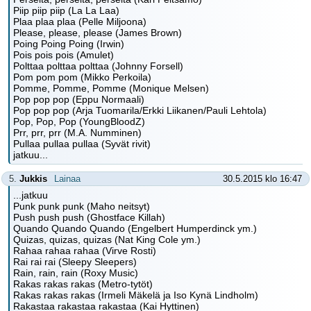
Piip piip piip (La La Laa)
Plaa plaa plaa (Pelle Miljoona)
Please, please, please (James Brown)
Poing Poing Poing (Irwin)
Pois pois pois (Amulet)
Polttaa polttaa polttaa (Johnny Forsell)
Pom pom pom (Mikko Perkoila)
Pomme, Pomme, Pomme (Monique Melsen)
Pop pop pop (Eppu Normaali)
Pop pop pop (Arja Tuomarila/Erkki Liikanen/Pauli Lehtola)
Pop, Pop, Pop (YoungBloodZ)
Prr, prr, prr (M.A. Numminen)
Pullaa pullaa pullaa (Syvät rivit)
jatkuu...
5.
Jukkis
Lainaa
30.5.2015 klo 16:47
...jatkuu
Punk punk punk (Maho neitsyt)
Push push push (Ghostface Killah)
Quando Quando Quando (Engelbert Humperdinck ym.)
Quizas, quizas, quizas (Nat King Cole ym.)
Rahaa rahaa rahaa (Virve Rosti)
Rai rai rai (Sleepy Sleepers)
Rain, rain, rain (Roxy Music)
Rakas rakas rakas (Metro-tytöt)
Rakas rakas rakas (Irmeli Mäkelä ja Iso Kynä Lindholm)
Rakastaa rakastaa rakastaa (Kai Hyttinen)