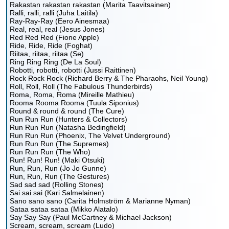
Rakastan rakastan rakastan (Marita Taavitsainen)
Ralli, ralli, ralli (Juha Laitila)
Ray-Ray-Ray (Eero Ainesmaa)
Real, real, real (Jesus Jones)
Red Red Red (Fione Apple)
Ride, Ride, Ride (Foghat)
Riitaa, riitaa, riitaa (Se)
Ring Ring Ring (De La Soul)
Robotti, robotti, robotti (Jussi Raittinen)
Rock Rock Rock (Richard Berry & The Pharaohs, Neil Young)
Roll, Roll, Roll (The Fabulous Thunderbirds)
Roma, Roma, Roma (Mireille Mathieu)
Rooma Rooma Rooma (Tuula Siponius)
Round & round & round (The Cure)
Run Run Run (Hunters & Collectors)
Run Run Run (Natasha Bedingfield)
Run Run Run (Phoenix, The Velvet Underground)
Run Run Run (The Supremes)
Run Run Run (The Who)
Run! Run! Run! (Maki Otsuki)
Run, Run, Run (Jo Jo Gunne)
Run, Run, Run (The Gestures)
Sad sad sad (Rolling Stones)
Sai sai sai (Kari Salmelainen)
Sano sano sano (Carita Holmström & Marianne Nyman)
Sataa sataa sataa (Mikko Alatalo)
Say Say Say (Paul McCartney & Michael Jackson)
Scream, scream, scream (Ludo)