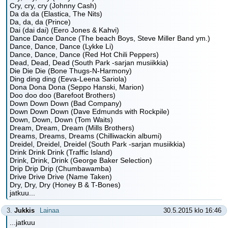
Cry, cry, cry (Johnny Cash)
Da da da (Elastica, The Nits)
Da, da, da (Prince)
Dai (dai dai) (Eero Jones & Kahvi)
Dance Dance Dance (The beach Boys, Steve Miller Band ym.)
Dance, Dance, Dance (Lykke Li)
Dance, Dance, Dance (Red Hot Chili Peppers)
Dead, Dead, Dead (South Park -sarjan musiikkia)
Die Die Die (Bone Thugs-N-Harmony)
Ding ding ding (Eeva-Leena Sariola)
Dona Dona Dona (Seppo Hanski, Marion)
Doo doo doo (Barefoot Brothers)
Down Down Down (Bad Company)
Down Down Down (Dave Edmunds with Rockpile)
Down, Down, Down (Tom Waits)
Dream, Dream, Dream (Mills Brothers)
Dreams, Dreams, Dreams (Chilliwackin albumi)
Dreidel, Dreidel, Dreidel (South Park -sarjan musiikkia)
Drink Drink Drink (Traffic Island)
Drink, Drink, Drink (George Baker Selection)
Drip Drip Drip (Chumbawamba)
Drive Drive Drive (Name Taken)
Dry, Dry, Dry (Honey B & T-Bones)
jatkuu...
3.
Jukkis
Lainaa
30.5.2015 klo 16:46
...jatkuu