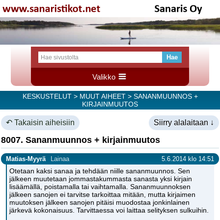
Valikko
KESKUSTELUT
>
MUUT AIHEET
> SANANMUUNNOS +
KIRJAINMUUTOS
↶ Takaisin aiheisiin
Siirry alalaitaan ↓
8007. Sananmuunnos + kirjainmuutos
Matias-Myyrä
Lainaa
5.6.2014 klo 14:51
Otetaan kaksi sanaa ja tehdään niille sananmuunnos. Sen
jälkeen muutetaan jommastakummasta sanasta yksi kirjain
lisäämällä, poistamalla tai vaihtamalla. Sananmuunnoksen
jälkeen sanojen ei tarvitse tarkoittaa mitään, mutta kirjaimen
muutoksen jälkeen sanojen pitäisi muodostaa jonkinlainen
järkevä kokonaisuus. Tarvittaessa voi laittaa selityksen sulkuihin.