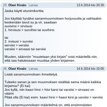
23.
Olavi Kivalo
Lainaa
13.6.2014 klo 20:30
Jaska käytti etunimikorttia.
Jos käyttää hyväksi sananmuunnoksen horjuvuutta ja vaihtaakin
keskenään tavut su ja vir, saadaan
suvivirsi > virvisusi
1. hirvisusi > survihisi tai suvihirsi
tai
2. irvisusi > surviisi
serviisi > versiisi
varsiisi > sirvaasi tai sarviisi
Muuten, säännön "muutetaan yksi kirjain" voisi määritellä niin,
että saa halutessaan muuttaa yhden kirjaimen.
24.
Olavi Kivalo
Lainaa
14.6.2014 klo 10:05
Lisää sanamuunnoksen ihmettelyä.
Tuleeko sanan ja sen muunnoksen sisältää sama määrä kaikkia
kirjaimia? (Ei kai)
Jos kyllä, niin kaavi hirsi > hiivi karsi tai varsiisi > sirvaasi on
väärin
Pitää olla (Ei kai) esim. kaavi hirsi > haavi kirsi ja varsiisi > sarviisi
Jos sananmuunnoksen määritelmä on, että ensimmäisten