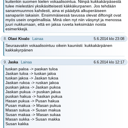
kuitenkin suomen kielen vokaalisointua. Niinpä kukkakärpäsestä
tulee mielestäni yksikäsitteisesti käkkäkurpanen. Jos tehdään
sananmuunnos kahdesti, aina ei päädytä alkuperäiseen
sanapariin takaisin. Ensimmäisessä tavussa olevat diftongit ovat
myös usein ongelmallisia. Minä olen nyt niin väsynyt ja menossa
juuri nukkumaan, että en jaksa ruveta keksimään noista
esimerkkejä.
8.
Olavi Kivalo
Lainaa
5.6.2014 klo 23:08
Seuraavakin vokaalisointuu oikein kauniisti: kukkakärpänen
kakkakyrpänen
9.
Jaska
Lainaa
6.6.2014 klo 12:17
tuskan paloa -> paskan tuloa
Jaskan tuloa -> tuskan jaloa
tuskan jakoa -> Jaskan tukoa
Jaskan rukoa -> ruskan jakoa
puskan jakoa -> Jaskan pukoa
Jaskan pukua -> puskan jakua
puskan hakua -> haskan pukua
Hasan pukua -> Pusan hakua
Pusan makua -> Masan pukua
Masan sukua -> Susan makua
Susan makaa -> Masan sukaa
Masan sukka -> Susan makka
Susan kakka