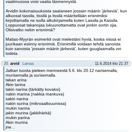
vaatimusosa voisi vaatia täsmennystä.
Arvidin kokonaisuuksista saataneen jossain määrin 'järkeviä', kun
alkuosat tassila, tissilä ja lissilä määritellään erisnimiksi
kirjoittamalla ne isolla alkukirjaimella kuten Lassila ja Kassila.
Loppuosat takanojaa lukuunottamatta ovat jonkin sortin ojia.
Olisivatko nekin erisnimiä?
Matias-Myyrän esimerkit ovat mielestäni hyviä, koska niissä ei
juurikaan esiinny erisnimiä. Erisnimillä voidaan tehdä sanoista
kuin sanoista 'jossain määrin järkeviä', kuten guuglaamalla voi
todeta.
20.
arvid
Lainaa
11.6.2014 klo 21:37
Jatkan tuosta pieleen menneestä 5.6. klo 20.12 narisemalla,
murisemalla ja surisemalla.
takan arina
Akin tarina
takin narina (tärkätty kovaksi)
nakin marina (nakkia mankuva)
sakin narina
nakin surina (mikroaaltouunissa)
mukin narina
jakin murina (jakkihärkä)
mukin parina
Akin murina
jne...