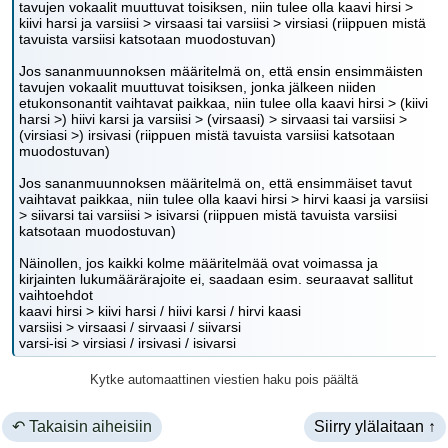
tavujen vokaalit muuttuvat toisiksen, niin tulee olla kaavi hirsi >
kiivi harsi ja varsiisi > virsaasi tai varsiisi > virsiasi (riippuen mistä
tavuista varsiisi katsotaan muodostuvan)
Jos sananmuunnoksen määritelmä on, että ensin ensimmäisten
tavujen vokaalit muuttuvat toisiksen, jonka jälkeen niiden
etukonsonantit vaihtavat paikkaa, niin tulee olla kaavi hirsi > (kiivi
harsi >) hiivi karsi ja varsiisi > (virsaasi) > sirvaasi tai varsiisi >
(virsiasi >) irsivasi (riippuen mistä tavuista varsiisi katsotaan
muodostuvan)
Jos sananmuunnoksen määritelmä on, että ensimmäiset tavut
vaihtavat paikkaa, niin tulee olla kaavi hirsi > hirvi kaasi ja varsiisi
> siivarsi tai varsiisi > isivarsi (riippuen mistä tavuista varsiisi
katsotaan muodostuvan)
Näinollen, jos kaikki kolme määritelmää ovat voimassa ja
kirjainten lukumäärärajoite ei, saadaan esim. seuraavat sallitut
vaihtoehdot
kaavi hirsi > kiivi harsi / hiivi karsi / hirvi kaasi
varsiisi > virsaasi / sirvaasi / siivarsi
varsi-isi > virsiasi / irsivasi / isivarsi
Kytke automaattinen viestien haku pois päältä
↶ Takaisin aiheisiin
Siirry ylälaitaan ↑