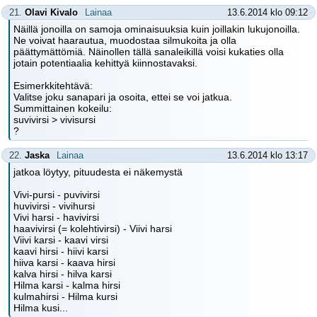
21.
Olavi Kivalo
Lainaa
13.6.2014 klo 09:12
Näillä jonoilla on samoja ominaisuuksia kuin joillakin lukujonoilla.
Ne voivat haarautua, muodostaa silmukoita ja olla
päättymättömiä. Näinollen tällä sanaleikillä voisi kukaties olla
jotain potentiaalia kehittyä kiinnostavaksi.
Esimerkkitehtävä:
Valitse joku sanapari ja osoita, ettei se voi jatkua.
Summittainen kokeilu:
suvivirsi > vivisursi
?
22.
Jaska
Lainaa
13.6.2014 klo 13:17
jatkoa löytyy, pituudesta ei näkemystä
Vivi-pursi - puvivirsi
huvivirsi - vivihursi
Vivi harsi - havivirsi
haavivirsi (= kolehtivirsi) - Viivi harsi
Viivi karsi - kaavi virsi
kaavi hirsi - hiivi karsi
hiiva karsi - kaava hirsi
kalva hirsi - hilva karsi
Hilma karsi - kalma hirsi
kulmahirsi - Hilma kursi
Hilma kusi...