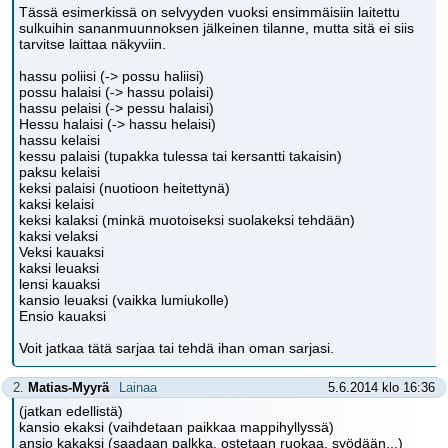
Tässä esimerkissä on selvyyden vuoksi ensimmäisiin laitettu
sulkuihin sananmuunnoksen jälkeinen tilanne, mutta sitä ei siis
tarvitse laittaa näkyviin.
hassu poliisi (-> possu haliisi)
possu halaisi (-> hassu polaisi)
hassu pelaisi (-> pessu halaisi)
Hessu halaisi (-> hassu helaisi)
hassu kelaisi
kessu palaisi (tupakka tulessa tai kersantti takaisin)
paksu kelaisi
keksi palaisi (nuotioon heitettynä)
kaksi kelaisi
keksi kalaksi (minkä muotoiseksi suolakeksi tehdään)
kaksi velaksi
Veksi kauaksi
kaksi leuaksi
lensi kauaksi
kansio leuaksi (vaikka lumiukolle)
Ensio kauaksi
Voit jatkaa tätä sarjaa tai tehdä ihan oman sarjasi.
2.
Matias-Myyrä
Lainaa
5.6.2014 klo 16:36
(jatkan edellistä)
kansio ekaksi (vaihdetaan paikkaa mappihyllyssä)
ansio kakaksi (saadaan palkka, ostetaan ruokaa, syödään...)