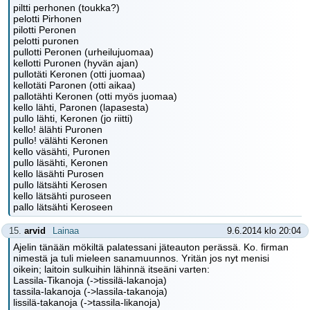
piltti perhonen (toukka?)
pelotti Pirhonen
pilotti Peronen
pelotti puronen
pullotti Peronen (urheilujuomaa)
kellotti Puronen (hyvän ajan)
pullotäti Keronen (otti juomaa)
kellotäti Paronen (otti aikaa)
pallotähti Keronen (otti myös juomaa)
kello lähti, Paronen (lapasesta)
pullo lähti, Keronen (jo riitti)
kello! älähti Puronen
pullo! välähti Keronen
kello väsähti, Puronen
pullo läsähti, Keronen
kello läsähti Purosen
pullo lätsähti Kerosen
kello lätsähti puroseen
pallo lätsähti Keroseen
15.
arvid
Lainaa
9.6.2014 klo 20:04
Ajelin tänään mökiltä palatessani jäteauton perässä. Ko. firman
nimestä ja tuli mieleen sanamuunnos. Yritän jos nyt menisi
oikein; laitoin sulkuihin lähinnä itseäni varten:
Lassila-Tikanoja (->tissilä-lakanoja)
tassila-lakanoja (->lassila-takanoja)
lissilä-takanoja (->tassila-likanoja)