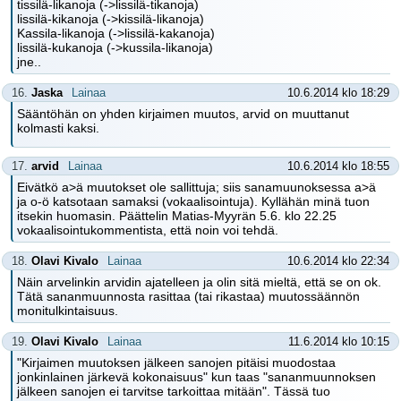
tissilä-likanoja (->lissilä-tikanoja)
lissilä-kikanoja (->kissilä-likanoja)
Kassila-likanoja (->lissilä-kakanoja)
lissilä-kukanoja (->kussila-likanoja)
jne..
16.
Jaska
Lainaa
10.6.2014 klo 18:29
Sääntöhän on yhden kirjaimen muutos, arvid on muuttanut
kolmasti kaksi.
17.
arvid
Lainaa
10.6.2014 klo 18:55
Eivätkö a>ä muutokset ole sallittuja; siis sanamuunoksessa a>ä
ja o-ö katsotaan samaksi (vokaalisointuja). Kyllähän minä tuon
itsekin huomasin. Päättelin Matias-Myyrän 5.6. klo 22.25
vokaalisointukommentista, että noin voi tehdä.
18.
Olavi Kivalo
Lainaa
10.6.2014 klo 22:34
Näin arvelinkin arvidin ajatelleen ja olin sitä mieltä, että se on ok.
Tätä sananmuunnosta rasittaa (tai rikastaa) muutossäännön
monitulkintaisuus.
19.
Olavi Kivalo
Lainaa
11.6.2014 klo 10:15
"Kirjaimen muutoksen jälkeen sanojen pitäisi muodostaa
jonkinlainen järkevä kokonaisuus" kun taas "sananmuunnoksen
jälkeen sanojen ei tarvitse tarkoittaa mitään". Tässä tuo