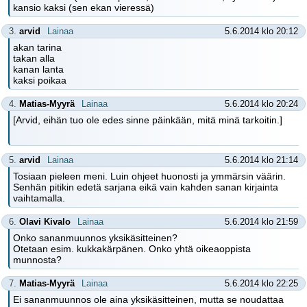
kansio kaksi (sen ekan vieressä)
3.
arvid
Lainaa
5.6.2014 klo 20:12
akan tarina
takan alla
kanan lanta
kaksi poikaa
4.
Matias-Myyrä
Lainaa
5.6.2014 klo 20:24
[Arvid, eihän tuo ole edes sinne päinkään, mitä minä tarkoitin.]
5.
arvid
Lainaa
5.6.2014 klo 21:14
Tosiaan pieleen meni. Luin ohjeet huonosti ja ymmärsin väärin.
Senhän pitikin edetä sarjana eikä vain kahden sanan kirjainta
vaihtamalla.
6.
Olavi Kivalo
Lainaa
5.6.2014 klo 21:59
Onko sananmuunnos yksikäsitteinen?
Otetaan esim. kukkakärpänen. Onko yhtä oikeaoppista
munnosta?
7.
Matias-Myyrä
Lainaa
5.6.2014 klo 22:25
Ei sananmuunnos ole aina yksikäsitteinen, mutta se noudattaa