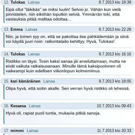
12.
Tulokas
Lainaa
8.7.2013 klo 18:39
Eipä ollut "läikikäs" se miksi luulin! Selvisi jo. Vähän kun vielä
pinnistelen, niin eiköhän loputkin selviä. Ymmärrän toki, että
vastauksia pitää malttaa odottaa...
13.
Emma
Lainaa
8.7.2013 klo 22:28
Niin, ja toinen syy on, että se pakottaa itse pähkäilemään ja siinä
voi käydä juuri noin: ratkontataito kehittyy. Hyvä, Tulokas!
14.
Tulokas
Lainaa
9.7.2013 klo 16:16
Ristikko on täysi. Tosin kaksi sanaa jäi arveluttamaan, mutta ne
eivät vaikuta ratkaisusanaan. Minulle tämä kaksipuolonen oli
vaikeampi kuin edellisen viikonlopun kolmemiinus.
15.
kari kämäräinen
Lainaa
9.7.2013 klo 18:05
Olipa hyvä, että soitin akalle. Sen verran hyvä ristikko oli lehessä.
16.
Kesaesa
Lainaa
10.7.2013 klo 09:43
Hyvä oli, rapiat puoli tuntia, mukavia pitkiä sanoja.
17.
mimmi
Lainaa
11.7.2013 klo 20:33