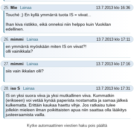
25.
Mie
Lainaa
13.7.2013 klo 16:36
Touché ;) En kyllä ymmärrä tuota IS = viivat...
Ihan kiva ristikko, eikä onneksi niin helppo kuin Vuokilan
edellinen.
26.
mimmi
Lainaa
13.7.2013 klo 17:11
en ymmärrä myöskään miten IS on viivat?!
olli vainikkala?
27.
mimmi
Lainaa
13.7.2013 klo 17:16
siis vain ikkalan olli?
28.
iso S
Lainaa
13.7.2013 klo 17:31
IS on yksi suora viiva ja yksi mutkallinen viiva. Kummatkin
(erikseen) voi vetää kynää paperista nostamatta ja samaa jälkeä
kulkematta. Erittäin kaukaa haettu vihje. Jos ratkaisu tulee
jollekin mieleen ilman poikittaisten apua niin saattaa olla lääkitys
justeeraamista vailla.
Kytke automaattinen viestien haku pois päältä