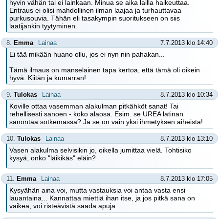
hyvin vähän tai ei lainkaan. Minua se aika lailla haikeuttaa.
Entraus ei olisi mahdollinen ilman laajaa ja turhauttavaa
purkusouvia. Tähän eli tasakympin suoritukseen on siis
laatijankin tyytyminen.
8.
Emma
Lainaa
7.7.2013 klo 14:40
Ei tää mikään huano ollu, jos ei nyn nin pahakan...
Tämä ilmaus on manselainen tapa kertoa, että tämä oli oikein
hyvä. Kiitän ja kumarran!
9.
Tulokas
Lainaa
8.7.2013 klo 10:34
Koville ottaa vasemman alakulman pitkähköt sanat! Tai
rehellisesti sanoen - koko alaosa. Esim. se UREA latinan
sanontaa sotkemassa? Ja se on vain yksi ihmetyksen aiheista!
10.
Tulokas
Lainaa
8.7.2013 klo 13:10
Vasen alakulma selvisikin jo, oikella jumittaa vielä. Tohtisiko
kysyä, onko "läikikäs" eläin?
11.
Emma
Lainaa
8.7.2013 klo 17:05
Kysyähän aina voi, mutta vastauksia voi antaa vasta ensi
lauantaina... Kannattaa miettiä ihan itse, ja jos pitkä sana on
vaikea, voi risteävistä saada apuja.