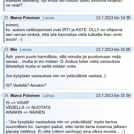
edelliset selvitetty, nyt enää olli-ruudun aukio avoinna-vihjeitä?
ne reiät?
22.
Marco Poloinen
Lainaa
13.7.2013 klo 14:38
mimmi,
ko. aukion nelikirjaimiset ovat IRTI ja ASTE. OLLI! on vihjeenä
sen verran vinkeä, että sitä kannattaa vielä tutkailla ihan omin
avuin! :-)
23.
Mie
Lainaa
13.7.2013 klo 15:09
Äsh, perin juurin harmillista, sillä minulta jäi puuttumaan neljä
sanaa... mutta ei voi mitään :D Joskus tulee näitä vastauksia
läheteltyä mutta ei sieltä mitään voita.
Jos kysytään vastauksia niin on ystävällistä vastata ;)
IS? Vedellä? Ainakin?
24.
Marco Poloinen
Lainaa
13.7.2013 klo 15:39
IS => VIIVAT
VEDELLÄ => NUOTATA
AINAKIN => NAINEN
- "Jos kysytään vastauksia niin on ystävällistä" myös kertoa
suunnilleen ko. sanojen paikat, ettei tartte kerta toisensa jälkeen
plarata ristikkoa. Ei niitä (viikon vanhoja) aina ulkoa muista... ;-)