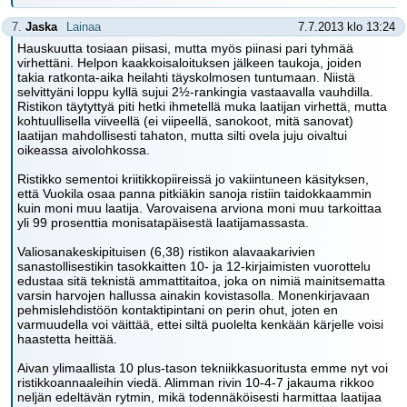
7.
Jaska
Lainaa
7.7.2013 klo 13:24
Hauskuutta tosiaan piisasi, mutta myös piinasi pari tyhmää
virhettäni. Helpon kaakkoisaloituksen jälkeen taukoja, joiden
takia ratkonta-aika heilahti täyskolmosen tuntumaan. Niistä
selvittyäni loppu kyllä sujui 2½-rankingia vastaavalla vauhdilla.
Ristikon täytyttyä piti hetki ihmetellä muka laatijan virhettä, mutta
kohtuullisella viiveellä (ei viipeellä, sanokoot, mitä sanovat)
laatijan mahdollisesti tahaton, mutta silti ovela juju oivaltui
oikeassa aivolohkossa.
Ristikko sementoi kriitikkopiireissä jo vakiintuneen käsityksen,
että Vuokila osaa panna pitkiäkin sanoja ristiin taidokkaammin
kuin moni muu laatija. Varovaisena arviona moni muu tarkoittaa
yli 99 prosenttia monisatapäisestä laatijamassasta.
Valiosanakeskipituisen (6,38) ristikon alavaakarivien
sanastollisestikin tasokkaitten 10- ja 12-kirjaimisten vuorottelu
edustaa sitä teknistä ammattitaitoa, joka on nimiä mainitsematta
varsin harvojen hallussa ainakin kovistasolla. Monenkirjavaan
pehmislehdistöön kontaktipintani on perin ohut, joten en
varmuudella voi väittää, ettei siltä puolelta kenkään kärjelle voisi
haastetta heittää.
Aivan ylimaallista 10 plus-tason tekniikkasuoritusta emme nyt voi
ristikkoannaaleihin viedä. Alimman rivin 10-4-7 jakauma rikkoo
neljän edeltävän rytmin, mikä todennäköisesti harmittaa laatijaa