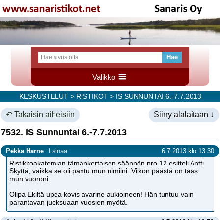
Valikko
KESKUSTELUT
>
RISTIKOT
> IS SUNNUNTAI 6.-7.7.2013
↶ Takaisin aiheisiin
Siirry alalaitaan ↓
7532. IS Sunnuntai 6.-7.7.2013
Pekka Harne
Lainaa
6.7.2013 klo 13:30
Ristikkoakatemian tämänkertaisen säännön nro 12 esitteli Antti
Skyttä, vaikka se oli pantu mun nimiini. Viikon päästä on taas
mun vuoroni.
Olipa Ekiltä upea kovis avarine aukioineen! Hän tuntuu vain
parantavan juoksuaan vuosien myötä.