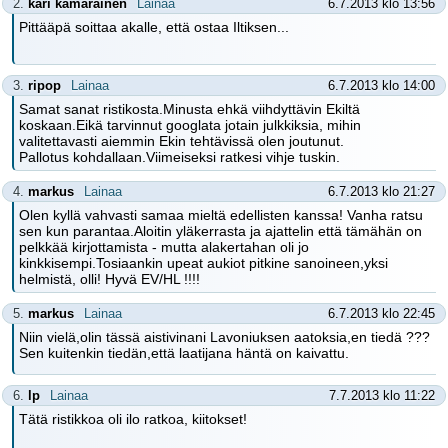
2.
kari kämäräinen
Lainaa
6.7.2013 klo 13:56
Pittääpä soittaa akalle, että ostaa Iltiksen...
3.
ripop
Lainaa
6.7.2013 klo 14:00
Samat sanat ristikosta.Minusta ehkä viihdyttävin Ekiltä
koskaan.Eikä tarvinnut googlata jotain julkkiksia, mihin
valitettavasti aiemmin Ekin tehtävissä olen joutunut.
Pallotus kohdallaan.Viimeiseksi ratkesi vihje tuskin.
4.
markus
Lainaa
6.7.2013 klo 21:27
Olen kyllä vahvasti samaa mieltä edellisten kanssa! Vanha ratsu
sen kun parantaa.Aloitin yläkerrasta ja ajattelin että tämähän on
pelkkää kirjottamista - mutta alakertahan oli jo
kinkkisempi.Tosiaankin upeat aukiot pitkine sanoineen,yksi
helmistä, olli! Hyvä EV/HL !!!!
5.
markus
Lainaa
6.7.2013 klo 22:45
Niin vielä,olin tässä aistivinani Lavoniuksen aatoksia,en tiedä ???
Sen kuitenkin tiedän,että laatijana häntä on kaivattu.
6.
lp
Lainaa
7.7.2013 klo 11:22
Tätä ristikkoa oli ilo ratkoa, kiitokset!