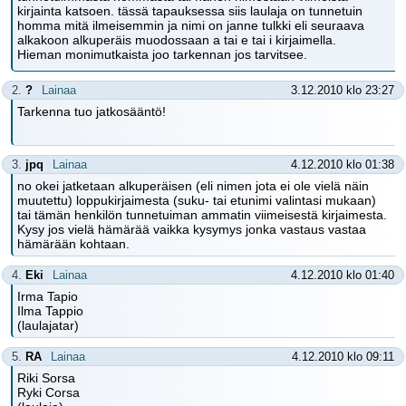
kirjainta katsoen. tässä tapauksessa siis laulaja on tunnetuin
homma mitä ilmeisemmin ja nimi on janne tulkki eli seuraava
alkakoon alkuperäis muodossaan a tai e tai i kirjaimella.
Hieman monimutkaista joo tarkennan jos tarvitsee.
2.
?
Lainaa
3.12.2010 klo 23:27
Tarkenna tuo jatkosääntö!
3.
jpq
Lainaa
4.12.2010 klo 01:38
no okei jatketaan alkuperäisen (eli nimen jota ei ole vielä näin
muutettu) loppukirjaimesta (suku- tai etunimi valintasi mukaan)
tai tämän henkilön tunnetuiman ammatin viimeisestä kirjaimesta.
Kysy jos vielä hämärää vaikka kysymys jonka vastaus vastaa
hämärään kohtaan.
4.
Eki
Lainaa
4.12.2010 klo 01:40
Irma Tapio
Ilma Tappio
(laulajatar)
5.
RA
Lainaa
4.12.2010 klo 09:11
Riki Sorsa
Ryki Corsa