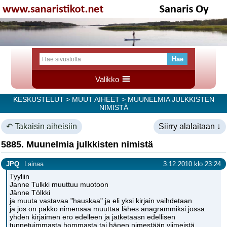
Valikko
KESKUSTELUT
>
MUUT AIHEET
> MUUNELMIA JULKKISTEN
NIMISTÄ
↶ Takaisin aiheisiin
Siirry alalaitaan ↓
5885. Muunelmia julkkisten nimistä
JPQ
Lainaa
3.12.2010 klo 23:24
Tyyliin
Janne Tulkki muuttuu muotoon
Jänne Tölkki
ja muuta vastavaa "hauskaa" ja eli yksi kirjain vaihdetaan
ja jos on pakko nimensaa muuttaa lähes anagrammiksi jossa
yhden kirjaimen ero edelleen ja jatketaasn edellisen
tunnetuimmasta hommasta tai hänen nimestään viimeistä