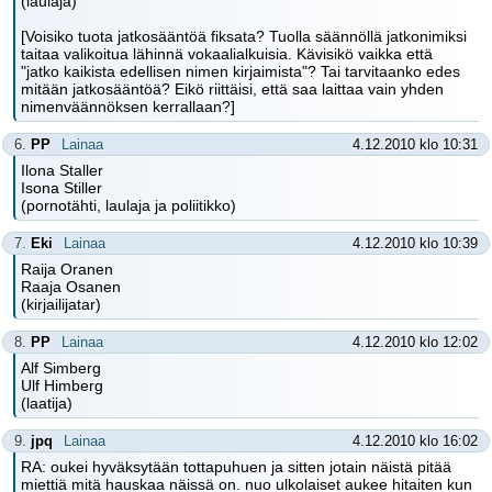
(laulaja)
[Voisiko tuota jatkosääntöä fiksata? Tuolla säännöllä jatkonimiksi
taitaa valikoitua lähinnä vokaalialkuisia. Kävisikö vaikka että
"jatko kaikista edellisen nimen kirjaimista"? Tai tarvitaanko edes
mitään jatkosääntöä? Eikö riittäisi, että saa laittaa vain yhden
nimenväännöksen kerrallaan?]
6.
PP
Lainaa
4.12.2010 klo 10:31
Ilona Staller
Isona Stiller
(pornotähti, laulaja ja poliitikko)
7.
Eki
Lainaa
4.12.2010 klo 10:39
Raija Oranen
Raaja Osanen
(kirjailijatar)
8.
PP
Lainaa
4.12.2010 klo 12:02
Alf Simberg
Ulf Himberg
(laatija)
9.
jpq
Lainaa
4.12.2010 klo 16:02
RA: oukei hyväksytään tottapuhuen ja sitten jotain näistä pitää
miettiä mitä hauskaa näissä on. nuo ulkolaiset aukee hitaiten kun