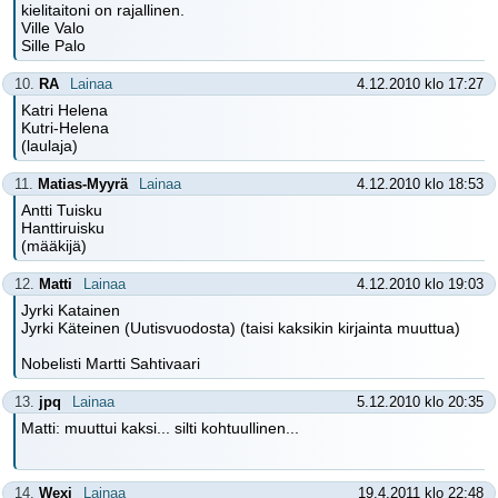
kielitaitoni on rajallinen.
Ville Valo
Sille Palo
10.
RA
Lainaa
4.12.2010 klo 17:27
Katri Helena
Kutri-Helena
(laulaja)
11.
Matias-Myyrä
Lainaa
4.12.2010 klo 18:53
Antti Tuisku
Hanttiruisku
(määkijä)
12.
Matti
Lainaa
4.12.2010 klo 19:03
Jyrki Katainen
Jyrki Käteinen (Uutisvuodosta) (taisi kaksikin kirjainta muuttua)
Nobelisti Martti Sahtivaari
13.
jpq
Lainaa
5.12.2010 klo 20:35
Matti: muuttui kaksi... silti kohtuullinen...
14.
Wexi
Lainaa
19.4.2011 klo 22:48