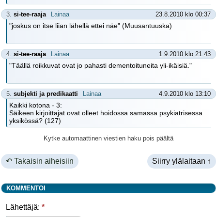
3.
si-tee-raaja
Lainaa
23.8.2010 klo 00:37
"joskus on itse liian lähellä ettei näe" (Muusantuuska)
4.
si-tee-raaja
Lainaa
1.9.2010 klo 21:43
"Täällä roikkuvat ovat jo pahasti dementoituneita yli-ikäisiä."
5.
subjekti ja predikaatti
Lainaa
4.9.2010 klo 13:10
Kaikki kotona - 3:
Säikeen kirjoittajat ovat olleet hoidossa samassa psykiatrisessa
yksikössä? (127)
Kytke automaattinen viestien haku pois päältä
↶ Takaisin aiheisiin
Siirry ylälaitaan ↑
KOMMENTOI
Lähettäjä:
*