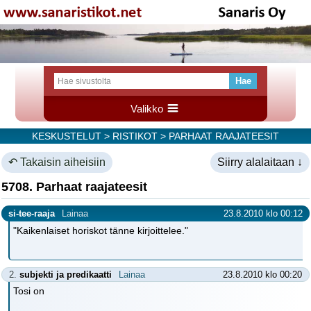
Valikko
KESKUSTELUT
>
RISTIKOT
> PARHAAT RAAJATEESIT
↶ Takaisin aiheisiin
Siirry alalaitaan ↓
5708. Parhaat raajateesit
si-tee-raaja
Lainaa
23.8.2010 klo 00:12
"Kaikenlaiset horiskot tänne kirjoittelee."
2.
subjekti ja predikaatti
Lainaa
23.8.2010 klo 00:20
Tosi on