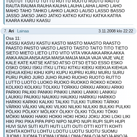
TUUTUT TUUTU TUTTU RUTTU RUOTU RUUTU RAUTU
RAUTA RAUMA RAUHA KAUHA LAUHA LAIHA LAIHO LAHO
MAHO TAHO TAHKO LAHKO LAUKO LAUSO LASSO BASSO
JASSO JAKSO JAKO JATKO KATKO KATKU KATKA KATRA
KAARA KAARU KAASU
7.
Ari
Lainaa
3.11.2008 klo 22:22
Osa 11:
KASSU KASVU KASTU KASTO MASTO MAASTO RAASTO
PAASTO PAISTO VAISTO LAISTO TAISTO TAITO TITO TIETO
SIETO MIETO LIETO LITO VITO VITA VIKA AIKA ARKA AKKA
ANKA ANJA ANSA AISA MAISA MAIJA MAJA VAJA VAJE VALE
KALE KATE KATSE KATSO ATSO OTSO ETSO ESSO ESKO
OSKO OSKU ISKU ITKU LITKU KITKU KIEKU KIEKUA KIEHUA
KEHUA KEHU KIHU KIPU KUPU KUPRU KURU MURU SURU
PURU PURO JURO JUHO RUHO RUOHO RUOTO RUTTO
LUTTO LUOTO LUOKO RUOKO RUOKKO ROKKO KOKKO
KOLKKO KOLKKU TOLKKU TORKKU ORKKU ARKKU ARKKI
PARKKI PALKKI PANKKI PINKKI LINKKI LANKKI LANKKU
LAUKKU PAUKKU NAUKKU HAUKKU HARKKU HARKKO
HARKKI KARKKI KALKKI TALKKI TULKKI TURKKI TÄRKKI
VÄRKKI VÄLKKI VALKKI VILKKI NILKKI NULKKI BULKKI PULKKI
PÖLKKI PÖLKKY MÖLKKY ÖLKKY ÖLKKI TÖLKKI TÖKKI
MÖKKI MAKKI HAKKI HOKKI HOKI HOKU JOKU JOKI LOKI LIKI
HIKI PIKI PIKA PIPA PIPO NIPO NUPO NUPI RUPI SUPI HUPI
HUVI SUVI SUTI KUTI HUTI LUTI OUTI OTTI KOTTI KOHTI
KOHTA KOHTU LOHTU LOOTU LUOTU SUOTU SUOMU
JUOMU JUOMA TUOMA UOMA LOMA OMA OJA NOJA ANOJA