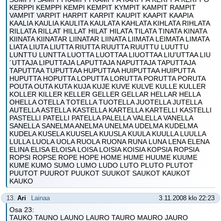
KERPPI KEMPPI KEMPI KEMPIT KYMPIT KAMPIT RAMPIT
VAMPIT VARPIT HARPIT KARPIT KAUPIT KAAPIT KAAPIA
KAALIA KAULIA KAULITA KAULATA KAHLATA KIHLATA RIHLATA
RILLATA RILLAT HILLAT HILAT HILATA TILATA TINATA KINATA
KIINATA KIINATAR LIINATAR LIINATA LIIMATA LEIMATA LIMATA
LIATA LIUTA LIUTTA RIUTTA RUUTTA RUUTTU LUUTTU
LUNTTU LUNTTA LUOTTA LUOTTAA LIUOTTAA LIU'UTTAA LIU
´UTTAJA LIPUTTAJA LAPUTTAJA NAPUTTAJA TAPUTTAJA
TAPUTTAA TUPUTTAA HUPUTTAA HUIPUTTAA HUIPUTTA
HUPUTTA HOPUTTA LOPUTTA LORUTTA PORUTTA PORUTA
POUTA OUTA KUTA KUJA KUJE KUVE KULVE KULLE KULLER
KOLLER KILLER KELLER GELLER GELLAR HELLAR HELLA
OHELLA OTELLA TOTELLA TUOTELLA JUOTELLA JUTELLA
AUTELLA ASTELLA KASTELLA KARTELLA KARTELLI KASTELLI
PASTELLI PATELLI PATELLA PALELLA VALELLA VANELLA
SANELLA SANELMA ANELMA UNELMA UDELMA KUDELMA
KUDELA KUSELA KUUSELA KUUSLA KUULA KUULLA LUULLA
LULLA LUOLA UOLA RUOLA RUONA RUNA LUNA LENA ELENA
ELINA ELISA ELOISA LOISA LOISIA KOISIA KOPSIA ROPSIA
ROPSI ROPSE ROPE HOPE HOME HUME HUUME KUUME
KUME KUMO SUMO LUMO LUDO LUTO PLUTO PLUTOT
PUUTOT PUUROT PUUKOT SUUKOT SAUKOT KAUKOT
KAUKO
13.
Ari
Lainaa
3.11.2008 klo 22:23
Osa 23:
TAUKO TAUNO LAUNO LAURO TAURO MAURO JAURO