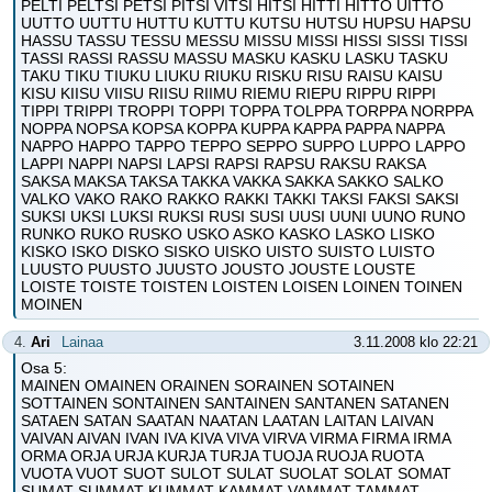
PELTI PELTSI PETSI PITSI VITSI HITSI HITTI HITTO UITTO
UUTTO UUTTU HUTTU KUTTU KUTSU HUTSU HUPSU HAPSU
HASSU TASSU TESSU MESSU MISSU MISSI HISSI SISSI TISSI
TASSI RASSI RASSU MASSU MASKU KASKU LASKU TASKU
TAKU TIKU TIUKU LIUKU RIUKU RISKU RISU RAISU KAISU
KISU KIISU VIISU RIISU RIIMU RIEMU RIEPU RIPPU RIPPI
TIPPI TRIPPI TROPPI TOPPI TOPPA TOLPPA TORPPA NORPPA
NOPPA NOPSA KOPSA KOPPA KUPPA KAPPA PAPPA NAPPA
NAPPO HAPPO TAPPO TEPPO SEPPO SUPPO LUPPO LAPPO
LAPPI NAPPI NAPSI LAPSI RAPSI RAPSU RAKSU RAKSA
SAKSA MAKSA TAKSA TAKKA VAKKA SAKKA SAKKO SALKO
VALKO VAKO RAKO RAKKO RAKKI TAKKI TAKSI FAKSI SAKSI
SUKSI UKSI LUKSI RUKSI RUSI SUSI UUSI UUNI UUNO RUNO
RUNKO RUKO RUSKO USKO ASKO KASKO LASKO LISKO
KISKO ISKO DISKO SISKO UISKO UISTO SUISTO LUISTO
LUUSTO PUUSTO JUUSTO JOUSTO JOUSTE LOUSTE
LOISTE TOISTE TOISTEN LOISTEN LOISEN LOINEN TOINEN
MOINEN
4.
Ari
Lainaa
3.11.2008 klo 22:21
Osa 5:
MAINEN OMAINEN ORAINEN SORAINEN SOTAINEN
SOTTAINEN SONTAINEN SANTAINEN SANTANEN SATANEN
SATAEN SATAN SAATAN NAATAN LAATAN LAITAN LAIVAN
VAIVAN AIVAN IVAN IVA KIVA VIVA VIRVA VIRMA FIRMA IRMA
ORMA ORJA URJA KURJA TURJA TUOJA RUOJA RUOTA
VUOTA VUOT SUOT SULOT SULAT SUOLAT SOLAT SOMAT
SUMAT SUMMAT KUMMAT KAMMAT VAMMAT TAMMAT