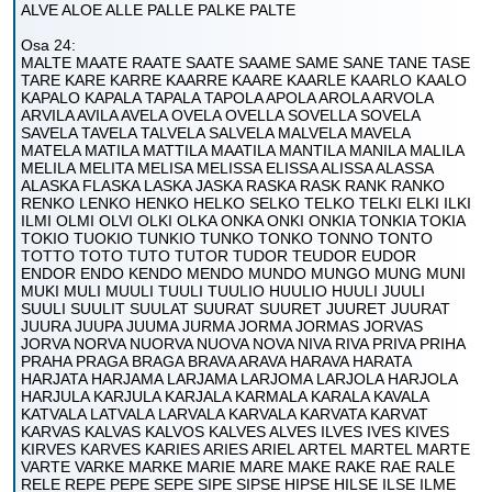
ALVE ALOE ALLE PALLE PALKE PALTE
Osa 24:
MALTE MAATE RAATE SAATE SAAME SAME SANE TANE TASE
TARE KARE KARRE KAARRE KAARE KAARLE KAARLO KAALO
KAPALO KAPALA TAPALA TAPOLA APOLA AROLA ARVOLA
ARVILA AVILA AVELA OVELA OVELLA SOVELLA SOVELA
SAVELA TAVELA TALVELA SALVELA MALVELA MAVELA
MATELA MATILA MATTILA MAATILA MANTILA MANILA MALILA
MELILA MELITA MELISA MELISSA ELISSA ALISSA ALASSA
ALASKA FLASKA LASKA JASKA RASKA RASK RANK RANKO
RENKO LENKO HENKO HELKO SELKO TELKO TELKI ELKI ILKI
ILMI OLMI OLVI OLKI OLKA ONKA ONKI ONKIA TONKIA TOKIA
TOKIO TUOKIO TUNKIO TUNKO TONKO TONNO TONTO
TOTTO TOTO TUTO TUTOR TUDOR TEUDOR EUDOR
ENDOR ENDO KENDO MENDO MUNDO MUNGO MUNG MUNI
MUKI MULI MUULI TUULI TUULIO HUULIO HUULI JUULI
SUULI SUULIT SUULAT SUURAT SUURET JUURET JUURAT
JUURA JUUPA JUUMA JURMA JORMA JORMAS JORVAS
JORVA NORVA NUORVA NUOVA NOVA NIVA RIVA PRIVA PRIHA
PRAHA PRAGA BRAGA BRAVA ARAVA HARAVA HARATA
HARJATA HARJAMA LARJAMA LARJOMA LARJOLA HARJOLA
HARJULA KARJULA KARJALA KARMALA KARALA KAVALA
KATVALA LATVALA LARVALA KARVALA KARVATA KARVAT
KARVAS KALVAS KALVOS KALVES ALVES ILVES IVES KIVES
KIRVES KARVES KARIES ARIES ARIEL ARTEL MARTEL MARTE
VARTE VARKE MARKE MARIE MARE MAKE RAKE RAE RALE
RELE REPE PEPE SEPE SIPE SIPSE HIPSE HILSE ILSE ILME