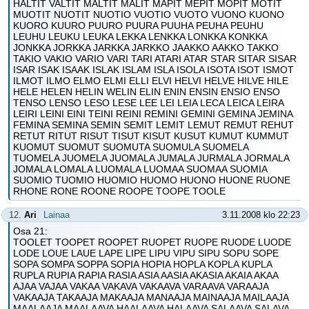
HALTIT VALTIT MALTIT MALIT MAPIT MEPIT MOPIT MOTIT
MUOTIT NUOTIT NUOTIO VUOTIO VUOTO VUONO KUONO
KUORO KUURO PUURO PUURA PUUHA PEUHA PEUHU
LEUHU LEUKU LEUKA LEKKA LENKKA LONKKA KONKKA
JONKKA JORKKA JARKKA JARKKO JAAKKO AAKKO TAKKO
TAKIO VAKIO VARIO VARI TARI ATARI ATAR STAR SITAR SISAR
ISAR ISAK ISAAK ISLAK ISLAM ISLA ISOLA ISOTA ISOT ISMOT
ILMOT ILMO ELMO ELMI ELLI ELVI HELVI HELVE HILVE HILE
HELE HELEN HELIN WELIN ELIN ENIN ENSIN ENSIO ENSO
TENSO LENSO LESO LESE LEE LEI LEIA LECA LEICA LEIRA
LEIRI LEINI EINI TEINI REINI REMINI GEMINI GEMINA JEMINA
FEMINA SEMINA SEMIN SEMIT LEMIT LEMUT REMUT REHUT
RETUT RITUT RISUT TISUT KISUT KUSUT KUMUT KUMMUT
KUOMUT SUOMUT SUOMUTA SUOMULA SUOMELA
TUOMELA JUOMELA JUOMALA JUMALA JURMALA JORMALA
JOMALA LOMALA LUOMALA LUOMAA SUOMAA SUOMIA
SUOMIO TUOMIO HUOMIO HUOMO HUONO HUONE RUONE
RHONE RONE ROONE ROOPE TOOPE TOOLE
12.
Ari
Lainaa
3.11.2008 klo 22:23
Osa 21:
TOOLET TOOPET ROOPET RUOPET RUOPE RUODE LUODE
LODE LOUE LAUE LAPE LIPE LIPU VIPU SIPU SOPU SOPE
SOPA SOMPA SOPPA SOPIA HOPIA HOPLA KOPLA KUPLA
RUPLA RUPIA RAPIA RASIA ASIA AASIA AKASIA AKAIA AKAA
AJAA VAJAA VAKAA VAKAVA VAKAAVA VARAAVA VARAAJA
VAKAAJA TAKAAJA MAKAAJA MANAAJA MAINAAJA MAILAAJA
MAALAAJA MAALAAVA HAALAAVA HALAAVA SALAAVA SALAVA