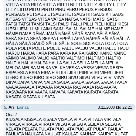
VIITTA VIITA RIITA RIITTA RIITTI NIITTI NIITTY SIITTY LIITTY
LIITY LIITU PIITU PIRTU PIRU PERU PERUS PERSUS
PERSAUS PETSAUS ETSAUS HETSAUS HITSAUS KITSAUS
KITSAS VITSAS VITSA VATSA NATSA NATSI MATSI SATSI
FATSI TATSI TAMSI TALSI PALSI PALLI PILLI PIELI KIELI KIESI
LIESI LIEMI LIIMI LAIMI SAIMI SALMI SALME HALME HAME
HÄME RÄME RÄMÄ JÄMÄ NÄMÄ NÄRÄ SÄRÄ SÄLÄ SÄKÄ
SEKÄ SETÄ SEPÄ SEPPÄ LEPPÄ LÄPPÄ HÄPPÄ HÄLPÄ HÄLLÄ
HÄILÄ SÄILÄ SÄILÖ SÄILE SÄLE SOLE SOLA OLA LOLA TOLA
POLA POLTA POLTE POLJE PALJE PALJU VALJU HALJU HAJU
HARJU HARJA HARA PARA KARA KAIRA KAIRO KAINO VAINO
VAIMO VALIMO VALIO VALTIO VALTIMO HALTIMO HALTIO
HALTIA HALIA HALPA HALLA SALLA SELLA MELLA MELIA
MELOA MELBA MELKA VELKA VESKA VESSA VESPA RESPA
ESPA ESLA ESRA EIRA EIRI IIRI JIIRI PIIRI VIIRI VIERI LIERI
LIERO KIERO KIRO SIRO SIRU SIVU SIIVU VIIVU VIIVI VIIVA
DIIVA DAIVA NAIVA NAIDA SAIDA SAADA SAAGA SAAJA TAAJA
VAAJA AVAAJA TAVAAJA RAVAAJA RASVAAJA RASVAAPA
KASVAAPA KAIVAAPA KAIVAPA KAIVATA KAIRATA KARATA
KASATA KISATA KIUSATA
5.
Ari
Lainaa
3.11.2008 klo 22:21
Osa 7:
KIUSALA KISSALA KISALA VISALA VIIALA VIITALA VIRTALA
VIRALA VIIRALA VIIRATA VIILATA SIILATA SEILATA SELATA
KELATA PELATA PULATA PUOLATA PUOLAT PULAT PAULAT
PAULATA NAULATA NAULAT KAULAT KAUHAT KAUPAT KUPAT