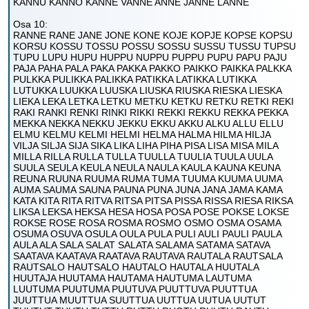
KANNU KANNO KANNE VANNE ANNE JANNE LANNE
Osa 10:
RANNE RANE JANE JONE KONE KOJE KOPJE KOPSE KOPSU
KORSU KOSSU TOSSU POSSU SOSSU SUSSU TUSSU TUPSU
TUPU LUPU HUPU HUPPU NUPPU PUPPU PUPU PAPU PAJU
PAJA PAHA PALA PAKA PAKKA PAKKO PAIKKO PAIKKA PALKKA
PULKKA PULIKKA PALIKKA PATIKKA LATIKKA LUTIKKA
LUTUKKA LUUKKA LUUSKA LIUSKA RIUSKA RIESKA LIESKA
LIEKA LEKA LETKA LETKU METKU KETKU RETKU RETKI REKI
RAKI RANKI RENKI RINKI RIKKI REKKI REKKU REKKA PEKKA
MEKKA NEKKA NEKKU JEKKU EKKU AKKU ALKU ALLU ELLU
ELMU KELMU KELMI HELMI HELMA HALMA HILMA HILJA
VILJA SILJA SIJA SIKA LIKA LIHA PIHA PISA LISA MISA MILA
MILLA RILLA RULLA TULLA TUULLA TUULIA TUULA UULA
SUULA SEULA KEULA NEULA NAULA KAULA KAUNA KEUNA
REUNA RUUNA RUUMA RUMA TUMA TUUMA KUUMA UUMA
AUMA SAUMA SAUNA PAUNA PUNA JUNA JANA JAMA KAMA
KATA KITA RITA RITVA RITSA PITSA PISSA RISSA RIESA RIKSA
LIKSA LEKSA HEKSA HESA HOSA POSA POSE POKSE LOKSE
ROKSE ROSE ROSA ROSMA ROSMO OSMO OSMA OSAMA
OSUMA OSUVA OSULA OULA PULA PULI AULI PAULI PAULA
AULA ALA SALA SALAT SALATA SALAMA SATAMA SATAVA
SAATAVA KAATAVA RAATAVA RAUTAVA RAUTALA RAUTSALA
RAUTSALO HAUTSALO HAUTALO HAUTALA HUUTALA
HUUTAJA HUUTAMA HAUTAMA HAUTUMA LAUTUMA
LUUTUMA PUUTUMA PUUTUVA PUUTTUVA PUUTTUA
JUUTTUA MUUTTUA SUUTTUA UUTTUA UUTUA UUTUT