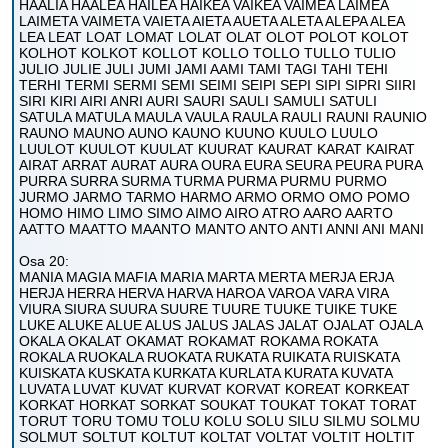
HAALIA HAALEA HAILEA HAIKEA VAIKEA VAIMEA LAIMEA
LAIMETA VAIMETA VAIETA AIETA AUETA ALETA ALEPA ALEA
LEA LEAT LOAT LOMAT LOLAT OLAT OLOT POLOT KOLOT
KOLHOT KOLKOT KOLLOT KOLLO TOLLO TULLO TULIO
JULIO JULIE JULI JUMI JAMI AAMI TAMI TAGI TAHI TEHI
TERHI TERMI SERMI SEMI SEIMI SEIPI SEPI SIPI SIPRI SIIRI
SIRI KIRI AIRI ANRI AURI SAURI SAULI SAMULI SATULI
SATULA MATULA MAULA VAULA RAULA RAULI RAUNI RAUNIO
RAUNO MAUNO AUNO KAUNO KUUNO KUULO LUULO
LUULOT KUULOT KUULAT KUURAT KAURAT KARAT KAIRAT
AIRAT ARRAT AURAT AURA OURA EURA SEURA PEURA PURA
PURRA SURRA SURMA TURMA PURMA PURMU PURMO
JURMO JARMO TARMO HARMO ARMO ORMO OMO POMO
HOMO HIMO LIMO SIMO AIMO AIRO ATRO AARO AARTO
AATTO MAATTO MAANTO MANTO ANTO ANTI ANNI ANI MANI
Osa 20:
MANIA MAGIA MAFIA MARIA MARTA MERTA MERJA ERJA
HERJA HERRA HERVA HARVA HAROA VAROA VARA VIRA
VIURA SIURA SUURA SUURE TUURE TUUKE TUIKE TUKE
LUKE ALUKE ALUE ALUS JALUS JALAS JALAT OJALAT OJALA
OKALA OKALAT OKAMAT ROKAMAT ROKAMA ROKATA
ROKALA RUOKALA RUOKATA RUKATA RUIKATA RUISKATA
KUISKATA KUSKATA KURKATA KURLATA KURATA KUVATA
LUVATA LUVAT KUVAT KURVAT KORVAT KOREAT KORKEAT
KORKAT HORKAT SORKAT SOUKAT TOUKAT TOKAT TORAT
TORUT TORU TOMU TOLU KOLU SOLU SILU SILMU SOLMU
SOLMUT SOLTUT KOLTUT KOLTAT VOLTAT VOLTIT HOLTIT