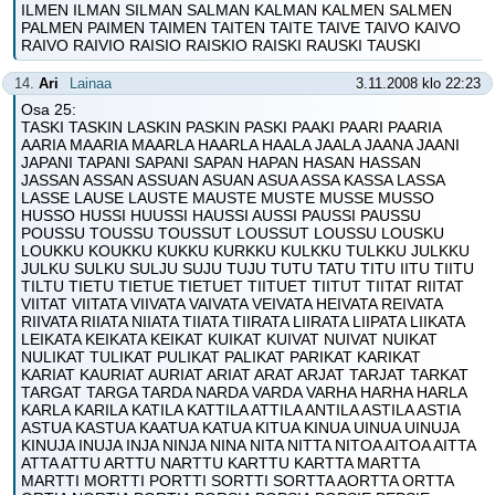
ILMEN ILMAN SILMAN SALMAN KALMAN KALMEN SALMEN
PALMEN PAIMEN TAIMEN TAITEN TAITE TAIVE TAIVO KAIVO
RAIVO RAIVIO RAISIO RAISKIO RAISKI RAUSKI TAUSKI
14.
Ari
Lainaa
3.11.2008 klo 22:23
Osa 25:
TASKI TASKIN LASKIN PASKIN PASKI PAAKI PAARI PAARIA
AARIA MAARIA MAARLA HAARLA HAALA JAALA JAANA JAANI
JAPANI TAPANI SAPANI SAPAN HAPAN HASAN HASSAN
JASSAN ASSAN ASSUAN ASUAN ASUA ASSA KASSA LASSA
LASSE LAUSE LAUSTE MAUSTE MUSTE MUSSE MUSSO
HUSSO HUSSI HUUSSI HAUSSI AUSSI PAUSSI PAUSSU
POUSSU TOUSSU TOUSSUT LOUSSUT LOUSSU LOUSKU
LOUKKU KOUKKU KUKKU KURKKU KULKKU TULKKU JULKKU
JULKU SULKU SULJU SUJU TUJU TUTU TATU TITU IITU TIITU
TILTU TIETU TIETUE TIETUET TIITUET TIITUT TIITAT RIITAT
VIITAT VIITATA VIIVATA VAIVATA VEIVATA HEIVATA REIVATA
RIIVATA RIIATA NIIATA TIIATA TIIRATA LIIRATA LIIPATA LIIKATA
LEIKATA KEIKATA KEIKAT KUIKAT KUIVAT NUIVAT NUIKAT
NULIKAT TULIKAT PULIKAT PALIKAT PARIKAT KARIKAT
KARIAT KAURIAT AURIAT ARIAT ARAT ARJAT TARJAT TARKAT
TARGAT TARGA TARDA NARDA VARDA VARHA HARHA HARLA
KARLA KARILA KATILA KATTILA ATTILA ANTILA ASTILA ASTIA
ASTUA KASTUA KAATUA KATUA KITUA KINUA UINUA UINUJA
KINUJA INUJA INJA NINJA NINA NITA NITTA NITOA AITOA AITTA
ATTA ATTU ARTTU NARTTU KARTTU KARTTA MARTTA
MARTTI MORTTI PORTTI SORTTI SORTTA AORTTA ORTTA