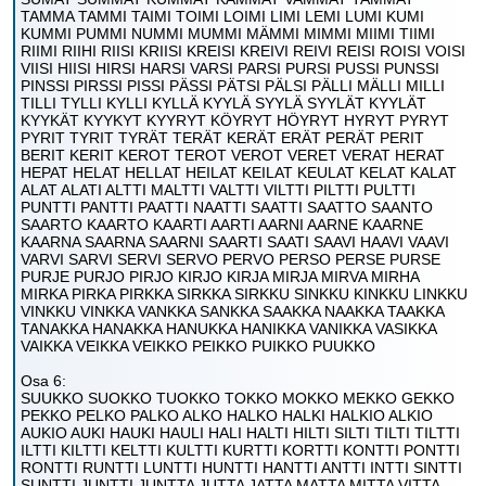
TAMMA TAMMI TAIMI TOIMI LOIMI LIMI LEMI LUMI KUMI
KUMMI PUMMI NUMMI MUMMI MÄMMI MIMMI MIIMI TIIMI
RIIMI RIIHI RIISI KRIISI KREISI KREIVI REIVI REISI ROISI VOISI
VIISI HIISI HIRSI HARSI VARSI PARSI PURSI PUSSI PUNSSI
PINSSI PIRSSI PISSI PÄSSI PÄTSI PÄLSI PÄLLI MÄLLI MILLI
TILLI TYLLI KYLLI KYLLÄ KYYLÄ SYYLÄ SYYLÄT KYYLÄT
KYYKÄT KYYKYT KYYRYT KÖYRYT HÖYRYT HYRYT PYRYT
PYRIT TYRIT TYRÄT TERÄT KERÄT ERÄT PERÄT PERIT
BERIT KERIT KEROT TEROT VEROT VERET VERAT HERAT
HEPAT HELAT HELLAT HEILAT KEILAT KEULAT KELAT KALAT
ALAT ALATI ALTTI MALTTI VALTTI VILTTI PILTTI PULTTI
PUNTTI PANTTI PAATTI NAATTI SAATTI SAATTO SAANTO
SAARTO KAARTO KAARTI AARTI AARNI AARNE KAARNE
KAARNA SAARNA SAARNI SAARTI SAATI SAAVI HAAVI VAAVI
VARVI SARVI SERVI SERVO PERVO PERSO PERSE PURSE
PURJE PURJO PIRJO KIRJO KIRJA MIRJA MIRVA MIRHA
MIRKA PIRKA PIRKKA SIRKKA SIRKKU SINKKU KINKKU LINKKU
VINKKU VINKKA VANKKA SANKKA SAAKKA NAAKKA TAAKKA
TANAKKA HANAKKA HANUKKA HANIKKA VANIKKA VASIKKA
VAIKKA VEIKKA VEIKKO PEIKKO PUIKKO PUUKKO
Osa 6:
SUUKKO SUOKKO TUOKKO TOKKO MOKKO MEKKO GEKKO
PEKKO PELKO PALKO ALKO HALKO HALKI HALKIO ALKIO
AUKIO AUKI HAUKI HAULI HALI HALTI HILTI SILTI TILTI TILTTI
ILTTI KILTTI KELTTI KULTTI KURTTI KORTTI KONTTI PONTTI
RONTTI RUNTTI LUNTTI HUNTTI HANTTI ANTTI INTTI SINTTI
SUNTTI JUNTTI JUNTTA JUTTA JATTA MATTA MITTA VITTA