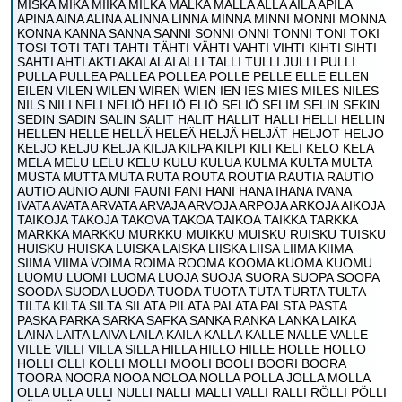
MISKA MIKA MIIKA MILKA MALKA MALLA ALLA AILA APILA
APINA AINA ALINA ALINNA LINNA MINNA MINNI MONNI MONNA
KONNA KANNA SANNA SANNI SONNI ONNI TONNI TONI TOKI
TOSI TOTI TATI TAHTI TÄHTI VÄHTI VAHTI VIHTI KIHTI SIHTI
SAHTI AHTI AKTI AKAI ALAI ALLI TALLI TULLI JULLI PULLI
PULLA PULLEA PALLEA POLLEA POLLE PELLE ELLE ELLEN
EILEN VILEN WILEN WIREN WIEN IEN IES MIES MILES NILES
NILS NILI NELI NELIÖ HELIÖ ELIÖ SELIÖ SELIM SELIN SEKIN
SEDIN SADIN SALIN SALIT HALIT HALLIT HALLI HELLI HELLIN
HELLEN HELLE HELLÄ HELEÄ HELJÄ HELJÄT HELJOT HELJO
KELJO KELJU KELJA KILJA KILPA KILPI KILI KELI KELO KELA
MELA MELU LELU KELU KULU KULUA KULMA KULTA MULTA
MUSTA MUTTA MUTA RUTA ROUTA ROUTIA RAUTIA RAUTIO
AUTIO AUNIO AUNI FAUNI FANI HANI HANA IHANA IVANA
IVATA AVATA ARVATA ARVAJA ARVOJA ARPOJA ARKOJA AIKOJA
TAIKOJA TAKOJA TAKOVA TAKOA TAIKOA TAIKKA TARKKA
MARKKA MARKKU MURKKU MUIKKU MUISKU RUISKU TUISKU
HUISKU HUISKA LUISKA LAISKA LIISKA LIISA LIIMA KIIMA
SIIMA VIIMA VOIMA ROIMA ROOMA KOOMA KUOMA KUOMU
LUOMU LUOMI LUOMA LUOJA SUOJA SUORA SUOPA SOOPA
SOODA SUODA LUODA TUODA TUOTA TUTA TURTA TULTA
TILTA KILTA SILTA SILATA PILATA PALATA PALSTA PASTA
PASKA PARKA SARKA SAFKA SANKA RANKA LANKA LAIKA
LAINA LAITA LAIVA LAILA KAILA KALLA KALLE NALLE VALLE
VILLE VILLI VILLA SILLA HILLA HILLO HILLE HOLLE HOLLO
HOLLI OLLI KOLLI MOLLI MOOLI BOOLI BOORI BOORA
TOORA NOORA NOOA NOLOA NOLLA POLLA JOLLA MOLLA
OLLA ULLA ULLI NULLI NALLI MALLI VALLI RALLI RÖLLI PÖLLI