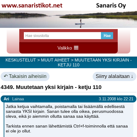
Valikko
KESKUSTELUT
>
MUUT AIHEET
> MUUTETAAN YKSI KIRJAIN -
KETJU 110
↶ Takaisin aiheisiin
Siirry alalaitaan ↓
4349. Muutetaan yksi kirjain - ketju 110
Ari
Lainaa
3.11.2008 klo 22:21
Jatka ketjua vaihtamalla, poistamalla tai lisäämällä edellisestä
sanasta YKSI kirjain. Sanan tulee olla oikea, perusmuodossa
oleva, eikä jo aiemmin ollutta sanaa saa käyttää.
Tarkista ennen sanan lähettämistä Ctrl+f-toiminnolla että sanaa
ei ole jo ollut.