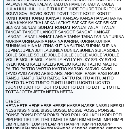
PALAVA HALAVA HALATA HALUTA HAMUTA HAUTA HAULA
HULA HULI HULL HULE THULE THURE TOURE TOURI TOUVI
SOUVI SOVI SOVIO SOVIT TOVIT TOTIT KOTIT KONTIT
KONIT KANIT KANAT KANSAT KANSAS KANSA HANSA HANKA
HAKA KAKA KAFKA LAFKA LAFKAT SAFKAT SAIKAT SEIKAT
SENKAT SENJAT SONJAT RONJAT RANJAT ANJAT TANJAT
TANGAT TANGOT LANGOT SANGOT SANGAT HANGAT
LANGAT LANAT LAHNAT LAHNA TAHNA TAINA TARINA TURINA
MURINA URINA ARINA NARINA KARINA KURINA KUHINA
SUHINA MUHINA MUTINA KUTINA SUTINA SURINA SUPINA
JUPINA JUPILA JUTILA JUNILA UUNILA SUNILA SUILA SOILA
SOILE SOILLE SOLLE JOLLE JULLE JUOLE VUOLE VUOLLE
VOLLE MOLLE MOLLY MYLLY HYLLY HYLKY SYLKY SYLKI
KYLKI KALKI KALLI KALLIS KALLIO KALTIO TALTIO MALTIO
PALTIO PARTIO VARTIO KARTIO KARSIO KARVIO KAVIO
TAVIO AVIO ARVIO ARSIO ARSI ARPI ASPI RASPI RASI RASU
RANSU RANTU RATU RATSU RATTU RAHTU AHTU AHTO
TAHTO TUHTO TUNTO TUNTI LUNTI LUONTI LUONTO
JUONTO JUOTTO TUOTTO LUOTTO LOTTO LOTTE TOTTE
TOTTA JOTTA JETTA NETTA HETTA
Osa 22:
HETA HETE HEDE HESE HESSE HASSE NASSE NASSU NESSU
NESS NISS NISSE BISSE BOSSE MOSSE POSSE PONSSE
PONSE PONSI POTSI POKSI POKI POLI KOLI KÖLI KÖPI PÖPI
PIPI PIRI TIRI TIPI TIMI TIMMI TRIMMI RIMMI IMMI IMPI RIMPI
LIMPI LIMPPI LÖMPPI LAMPPI HAMPPI HUMPPI RUMPPI
SUMPPI SÄMPPI KÄMPPI KÄMPPÄ KÄRPPÄ KERPPÄ KERPPO