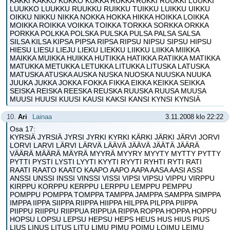
KAKKI KAKKO KUKKO KUKKA RUKKA RUKKI RUUKKI LUUKKI
LUUKKO LUUKKU RUUKKU RUIKKU TUIKKU LUIKKU UIKKU
OIKKU NIKKU NIKKA NOKKA HOKKA HIKKA HOIKKA LOIKKA
MOIKKA ROIKKA VOIKKA TOIKKA TORKKA SORKKA ORKKA
PORKKA POLKKA POLSKA PULSKA PULSA PALSA SALSA
SILSA KILSA KIPSA PIPSA RIPSA RIPSU NIPSU SIPSU HIPSU
HIESU LIESU LIEJU LIEKU LIEKKU LIIKKU LIIKKA MIIKKA
MAIKKA MUIKKA HUIKKA HUTIKKA HATIKKA RATIKKA MATIKKA
MATUKKA METUKKA LETUKKA LITUKKA LITUSKA LATUSKA
MATUSKA ATUSKA AUSKA NUSKA NUOSKA NUUSKA NUUKA
JUUKA JUKKA JOKKA FOKKA FIKKA EIKKA KEIKKA SEIKKA
SEISKA REISKA REESKA REUSKA RUUSKA RUUSA MUUSA
MUUSI HUUSI KUUSI KAUSI KAKSI KANSI KYNSI KYNSIÄ
10.
Ari
Lainaa
3.11.2008 klo 22:22
Osa 17:
KYRSIÄ JYRSIÄ JYRSI JYRKI KYRKI KÄRKI JÄRKI JÄRVI JORVI
LORVI LARVI LÄRVI LÄRVÄ LÄÄVÄ JÄÄVÄ JÄÄTÄ JÄÄRÄ
VÄÄRÄ MÄÄRÄ MÄYRÄ MYYRÄ MYYRY MYYTY MYTTY PYTTY
PYTTI PYSTI LYSTI LYYTI KYYTI RYYTI RYHTI RYTI RATI
RAATI RAATO KAATO KAAPO AAPO AAPA AASA AASI ASSI
ANSSI UNSSI INSSI VINSSI VISSI VIPSI VIPSU VIPPU VIRPPU
KIRPPU KORPPU KERPPU LERPPU LEMPPU PEMPPU
POMPPU POMPPA TOMPPA TAMPPA JAMPPA SAMPPA SIMPPA
IMPPA IIPPA SIIPPA RIIPPA HIIPPA HILPPA PILPPA PIIPPA
PIIPPU RIIPPU RIIPPUA RIPPUA RIPPA ROPPA HOPPA HOPPU
HOPSU LOPSU LEPSU HEPSU HEPS HEUS HUS HIUS PIUS
LIUS LINUS LITUS LITU LIMU PIMU POIMU LOIMU LEIMU