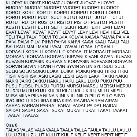
KUOPAT KUOKAT KUOMAT JUOMAT JUOVAT HUOVAT
HUORAT NUORAT NUORET VUORET KUORET KUOROT
KOROT KORIT KORTIT KORPIT KORPUT KORUT LORUT
PORUT PURUT PUUT SUUT SUTUT KUTUT JUTUT TUTUT
RUTUT RUTOT RUSTOT RISTOT PISTOT PESTOT PESTIT
KESTIT LESTIT LETIT SETIT SEKIT REKIT EKIT EMIT EMÄT
EVÄT LEVÄT KEVÄT KEVYT LEVYT LEVY LEVI HEVI HELI VELI
TELI TALI TALVI TÖLVI TÖLVIÄ KÖLVIÄ KÄLVIÄ PÄLVIÄ PÄIVIÄ
PÄIVI PÄLVI PILVI PIHVI PAHVI KAHVI KAAVI KAALI PAALI PALI
BALI KALI MALI MAALI VAALI OVAALI OPAALI ORAALI
KORAALI KORALLI KORALLIT KORAALIT MORAALIT MORAALI
MORAANI KORAANI KORVANI KIRVANI KIVANI KUVANI KUVASI
KUVASIN KUIVASIN KURVASIN KORVASIN SORVASIN SORVAIN
SORVIN SOVIN HOVIN HYVIN SYVIN SYLIN SYLI SULI SULLI
SULKI SOLKI SOKKI LOKKI LOIKKI POIKKI PIIKKI TIIKKI TIKKI
TISKI VISKI ISKI ASKI LASKI LESKI LÄSKI LÄKKI TÄKKI NÄKKI
NAKKI JAKKI JAKKU HAKKU HAKU LAKU LUKU PUKU PUU
PUSU PUOSU PUKSU PURSU MURSU MARSU MERSU MERJU
MURJU MUJU KUJU KULJU KILJU KILU KIILU MIILU MIISU
MIISA MIINA PIINA NIINA NIINI NIILI NIILO PIILO SIILO SIIVO
IIVO IIRO LIIRO LIIRA KIIRA KIRA IRA AIRA AIRAM AIRAN
ARRAN PARRAN PARRAT PARAT PADAT PAIDAT RAIDAT
SAIDAT SADAT SAKAT SUKAT MUKAT TUKAT TAKAT TAAKAT
TAALAT TAALAS
Osa 8:
TALAS VALAS VALA VAALA TAALA TALLA TAULA TAULU LAULU
LULU ZULU ZULUT KULUT KULIT KELIT KEPIT NEPIT NETIT