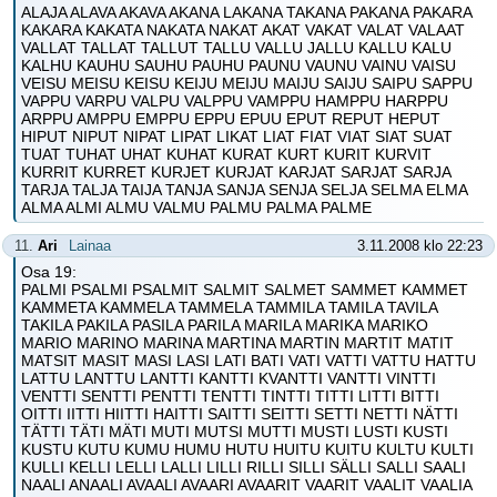
ALAJA ALAVA AKAVA AKANA LAKANA TAKANA PAKANA PAKARA
KAKARA KAKATA NAKATA NAKAT AKAT VAKAT VALAT VALAAT
VALLAT TALLAT TALLUT TALLU VALLU JALLU KALLU KALU
KALHU KAUHU SAUHU PAUHU PAUNU VAUNU VAINU VAISU
VEISU MEISU KEISU KEIJU MEIJU MAIJU SAIJU SAIPU SAPPU
VAPPU VARPU VALPU VALPPU VAMPPU HAMPPU HARPPU
ARPPU AMPPU EMPPU EPPU EPUU EPUT REPUT HEPUT
HIPUT NIPUT NIPAT LIPAT LIKAT LIAT FIAT VIAT SIAT SUAT
TUAT TUHAT UHAT KUHAT KURAT KURT KURIT KURVIT
KURRIT KURRET KURJET KURJAT KARJAT SARJAT SARJA
TARJA TALJA TAIJA TANJA SANJA SENJA SELJA SELMA ELMA
ALMA ALMI ALMU VALMU PALMU PALMA PALME
11.
Ari
Lainaa
3.11.2008 klo 22:23
Osa 19:
PALMI PSALMI PSALMIT SALMIT SALMET SAMMET KAMMET
KAMMETA KAMMELA TAMMELA TAMMILA TAMILA TAVILA
TAKILA PAKILA PASILA PARILA MARILA MARIKA MARIKO
MARIO MARINO MARINA MARTINA MARTIN MARTIT MATIT
MATSIT MASIT MASI LASI LATI BATI VATI VATTI VATTU HATTU
LATTU LANTTU LANTTI KANTTI KVANTTI VANTTI VINTTI
VENTTI SENTTI PENTTI TENTTI TINTTI TITTI LITTI BITTI
OITTI IITTI HIITTI HAITTI SAITTI SEITTI SETTI NETTI NÄTTI
TÄTTI TÄTI MÄTI MUTI MUTSI MUTTI MUSTI LUSTI KUSTI
KUSTU KUTU KUMU HUMU HUTU HUITU KUITU KULTU KULTI
KULLI KELLI LELLI LALLI LILLI RILLI SILLI SÄLLI SALLI SAALI
NAALI ANAALI AVAALI AVAARI AVAARIT VAARIT VAALIT VAALIA