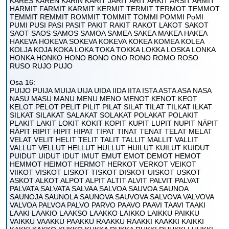
KARES KAREN KARIN KARIT JARIT ARIT ARKIT ARSIT ARMIT
HARMIT FARMIT KARMIT KERMIT TERMIT TERMOT TEMMOT
TEMMIT REMMIT ROMMIT TOMMIT TOMMI POMMI PoMI
PUMI PUSI PASI PASIT PAKIT RAKIT RAKOT LAKOT SAKOT
SAOT SAOS SAMOS SAMOA SAMEA SAKEA MAKEA HAKEA
HAKEVA HOKEVA SOKEVA KOKEVA KOKEA KOMEA KOLEA
KOLJA KOJA KOKA LOKA TOKA TOKKA LOKKA LOSKA LONKA
HONKA HONKO HONO BONO ONO RONO ROMO ROSO
RUSO RUJO PUJO
Osa 16:
PUIJO PUIJA MUIJA UIJA UIDA IIDA IITA ISTA ASTA ASA NASA
NASU MASU MANU MENU MENO MENOT KENOT KEOT
KELOT PELOT PELIT PILIT PILAT SILAT TILAT TILKAT ILKAT
SILKAT SILAKAT SALAKAT SOLAKAT POLAKAT POLAKIT
PLAKIT LAKIT LOKIT KOKIT KOPIT KUPIT LUPIT NUPIT NÄPIT
RÄPIT RIPIT HIPIT HIPAT TIPAT TINAT TENAT TELAT MELAT
VELAT VELIT HELIT TELIT TALIT TALLIT MALLIT VALLIT
VALLUT VELLUT HELLUT HULLUT HUILUT KUILUT KUIDUT
PUIDUT UIDUT IDUT IMUT EMUT EMOT DEMOT HEMOT
HEMMOT HEIMOT HERMOT HERKOT VERKOT VEIKOT
VIIKOT VISKOT LISKOT TISKOT DISKOT UISKOT USKOT
ASKOT ALKOT ALPOT ALPIT ALTIT ALVIT PALVIT PALVAT
PALVATA SALVATA SALVAA SALVOA SAUVOA SAUNOA
SAUNOJA SAUNOLA SAUNOVA SAUVOVA SALVOVA VALVOVA
VALVOA PALVOA PALVO PARVO PAAVO PAAVI TAAVI TAAKI
LAAKI LAAKIO LAAKSO LAAKKO LAIKKO LAIKKU PAIKKU
VAIKKU VAAKKU PAAKKU RAAKKU RAAKKI KAAKKI KAIKKI