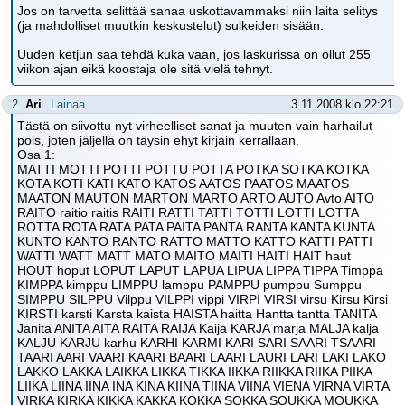
Jos on tarvetta selittää sanaa uskottavammaksi niin laita selitys
(ja mahdolliset muutkin keskustelut) sulkeiden sisään.
Uuden ketjun saa tehdä kuka vaan, jos laskurissa on ollut 255
viikon ajan eikä koostaja ole sitä vielä tehnyt.
2.
Ari
Lainaa
3.11.2008 klo 22:21
Tästä on siivottu nyt virheelliset sanat ja muuten vain harhailut
pois, joten jäljellä on täysin ehyt kirjain kerrallaan.
Osa 1:
MATTI MOTTI POTTI POTTU POTTA POTKA SOTKA KOTKA
KOTA KOTI KATI KATO KATOS AATOS PAATOS MAATOS
MAATON MAUTON MARTON MARTO ARTO AUTO Avto AITO
RAITO raitio raitis RAITI RATTI TATTI TOTTI LOTTI LOTTA
ROTTA ROTA RATA PATA PAITA PANTA RANTA KANTA KUNTA
KUNTO KANTO RANTO RATTO MATTO KATTO KATTI PATTI
WATTI WATT MATT MATO MAITO MAITI HAITI HAIT haut
HOUT hoput LOPUT LAPUT LAPUA LIPUA LIPPA TIPPA Timppa
KIMPPA kimppu LIMPPU lamppu PAMPPU pumppu Sumppu
SIMPPU SILPPU Vilppu VILPPI vippi VIRPI VIRSI virsu Kirsu Kirsi
KIRSTI karsti Karsta kaista HAISTA haitta Hantta tantta TANITA
Janita ANITA AITA RAITA RAIJA Kaija KARJA marja MALJA kalja
KALJU KARJU karhu KARHI KARMI KARI SARI SAARI TSAARI
TAARI AARI VAARI KAARI BAARI LAARI LAURI LARI LAKI LAKO
LAKKO LAKKA LAIKKA LIKKA TIKKA IIKKA RIIKKA RIIKA PIIKA
LIIKA LIINA IINA INA KINA KIINA TIINA VIINA VIENA VIRNA VIRTA
VIRKA KIRKA KIKKA KAKKA KOKKA SOKKA SOUKKA MOUKKA