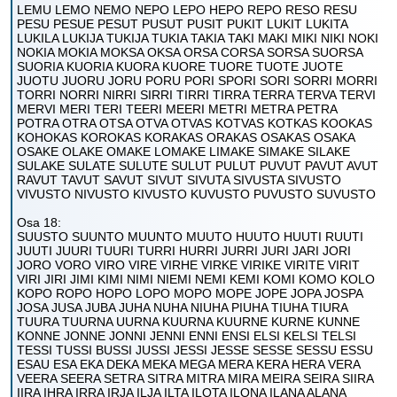
LEMU LEMO NEMO NEPO LEPO HEPO REPO RESO RESU
PESU PESUE PESUT PUSUT PUSIT PUKIT LUKIT LUKITA
LUKILA LUKIJA TUKIJA TUKIA TAKIA TAKI MAKI MIKI NIKI NOKI
NOKIA MOKIA MOKSA OKSA ORSA CORSA SORSA SUORSA
SUORIA KUORIA KUORA KUORE TUORE TUOTE JUOTE
JUOTU JUORU JORU PORU PORI SPORI SORI SORRI MORRI
TORRI NORRI NIRRI SIRRI TIRRI TIRRA TERRA TERVA TERVI
MERVI MERI TERI TEERI MEERI METRI METRA PETRA
POTRA OTRA OTSA OTVA OTVAS KOTVAS KOTKAS KOOKAS
KOHOKAS KOROKAS KORAKAS ORAKAS OSAKAS OSAKA
OSAKE OLAKE OMAKE LOMAKE LIMAKE SIMAKE SILAKE
SULAKE SULATE SULUTE SULUT PULUT PUVUT PAVUT AVUT
RAVUT TAVUT SAVUT SIVUT SIVUTA SIVUSTA SIVUSTO
VIVUSTO NIVUSTO KIVUSTO KUVUSTO PUVUSTO SUVUSTO
Osa 18:
SUUSTO SUUNTO MUUNTO MUUTO HUUTO HUUTI RUUTI
JUUTI JUURI TUURI TURRI HURRI JURRI JURI JARI JORI
JORO VORO VIRO VIRE VIRHE VIRKE VIRIKE VIRITE VIRIT
VIRI JIRI JIMI KIMI NIMI NIEMI NEMI KEMI KOMI KOMO KOLO
KOPO ROPO HOPO LOPO MOPO MOPE JOPE JOPA JOSPA
JOSA JUSA JUBA JUHA NUHA NIUHA PIUHA TIUHA TIURA
TUURA TUURNA UURNA KUURNA KUURNE KURNE KUNNE
KONNE JONNE JONNI JENNI ENNI ENSI ELSI KELSI TELSI
TESSI TUSSI BUSSI JUSSI JESSI JESSE SESSE SESSU ESSU
ESAU ESA EKA DEKA MEKA MEGA MERA KERA HERA VERA
VEERA SEERA SETRA SITRA MITRA MIRA MEIRA SEIRA SIIRA
IIRA IHRA IRRA IRJA ILJA ILTA ILOTA ILONA ILANA ALANA