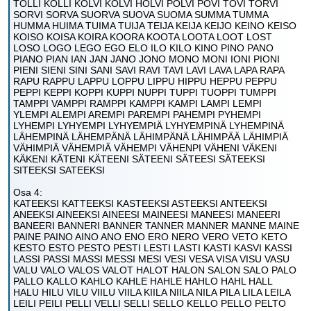
TÖLLI KÖLLI KÖLVI KOLVI HOLVI POLVI POVI TOVI TORVI
SORVI SORVA SUORVA SUOVA SUOMA SUMMA TUMMA
HUMMA HUIMA TUIMA TUIJA TEIJA KEIJA KEIJO KEINO KEISO
KOISO KOISA KOIRA KOORA KOOTA LOOTA LOOT LOST
LOSO LOGO LEGO EGO ELO ILO KILO KINO PINO PANO
PIANO PIAN IAN JAN JANO JONO MONO MONI IONI PIONI
PIENI SIENI SINI SANI SAVI RAVI TAVI LAVI LAVA LAPA RAPA
RAPU RAPPU LAPPU LOPPU LIPPU HIPPU HEPPU PEPPU
PEPPI KEPPI KOPPI KUPPI NUPPI TUPPI TUOPPI TUMPPI
TAMPPI VAMPPI RAMPPI KAMPPI KAMPI LAMPI LEMPI
YLEMPI ALEMPI AREMPI PAREMPI PAHEMPI PYHEMPI
LYHEMPI LYHYEMPI LYHYEMPIÄ LYHYEMPINÄ LYHEMPINÄ
LÄHEMPINÄ LÄHEMPÄNÄ LÄHIMPÄNÄ LÄHIMPÄÄ LÄHIMPIÄ
VÄHIMPIÄ VÄHEMPIÄ VÄHEMPI VÄHENPI VÄHENI VÄKENI
KÄKENI KÄTENI KÄTEENI SÄTEENI SÄTEESI SÄTEEKSI
SITEEKSI SATEEKSI
Osa 4:
KATEEKSI KATTEEKSI KASTEEKSI ASTEEKSI ANTEEKSI
ANEEKSI AINEEKSI AINEESI MAINEESI MANEESI MANEERI
BANEERI BANNERI BANNER TANNER MANNER MANNE MAINE
PAINE PAINO AINO ANO ENO ERO NERO VERO VETO KETO
KESTO ESTO PESTO PESTI LESTI LASTI KASTI KASVI KASSI
LASSI PASSI MASSI MESSI MESI VESI VESA VISA VISU VASU
VALU VALO VALOS VALOT HALOT HALON SALON SALO PALO
PALLO KALLO KAHLO KAHLE HAHLE HAHLO HAHL HALL
HALU HILU VILU VIILU VIILA KIILA NIILA NILA PILA LILA LEILA
LEILI PEILI PELLI VELLI SELLI SELLO KELLO PELLO PELTO