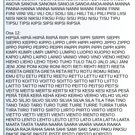
ANOVA SANOVA SANOMA SANOJA SANOA ANOA ANNA MANNA
PANNA HANNA VANNA NANNA NANNI MANNI FANNI FINNI
FIINI VIINI VIILI VILI OILI SOILI SIILI HIILI TIILI PIILI PIISI LIISI
NIISI NIKSI NIKSU FIKSU FISU SISU PISU NISU TISU TIPU
TIPSU TIPSI KIPSI SIPSI RIPSI RIPSIÄ
Osa 12:
HIPSIÄ HIPIÄ HIIPIÄ RIIPIÄ RIIPI SIIPI SIPPI SIRPPI SIEPPI
SIEPPO KIEPPO KIPPO LIPPO LIPPI HIPPI HIPPO JIPPO ZIPPO
IIPPO PIIPPO PEIPPO PEIPPI PAIPPI PIIPPI PIPPI DIPPI KIPPI
KIMPI KUMPI UMPI UMPIO LUMPIO LUOPIO KUOPIO KOPIO
KAPIO LAPIO LAIPIO LAINIO VAINIO VINIO VINO VIENO HIENO
HIEHO LIEHO LEHO TEHO TUHO TULO TALO JALO JALI JANI
JENI JONI PONI KONI RONI ROTI RETI REHTI REETI REETA
KREETA GREETA GRETA RETA RETU ROTU ROMU REMU
EMU ETU EETU PEETU REETU RETTU LETTU KETTU KETTO
KEITTO KOITTO VOITTO SOITTO SIITTO NIITTO LIITTO
LAITTO TAITTO HAITTO HEITTO PEITTO PEITSO PEITSI
VEITSI MEITSI MERTSI KERTSI KETSI KESSI KESI KESÄ PESÄ
PERÄ TERÄ KERÄ KEHÄ KEHO KERHO VERHO VELHO VILHO
VILJO SILJO SILVO SILVIO SILVIA SILVA SILA TILA TINA TINO
TANO TASO TARO TURO TURE TUIRE TURRE TURRA TUIRA
TIIRA TIIRO TIIRTO SIIRTO LIIRTO PIIRTO VIIRTO VIERTO
VIETTO VIETTI VIESTI VIENTI VIENTO RIENTO RENTO
HENTO LENTO LEHTO LEUTO LETO LATO LATA LATTA LAATA
MAATA TAATA TAARA NAARA SAARA VAARA VAAKA RAAKA
RAAJA RAJA RAHA SAHA SAHI SAMI SAKI SAKU PAKU PAKSU
PAKSE PAISE PAISTE PISTE PISTO OPISTO KOPISTO