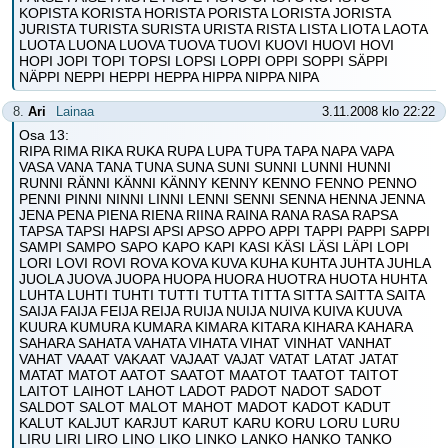
KOPISTA KORISTA HORISTA PORISTA LORISTA JORISTA
JURISTA TURISTA SURISTA URISTA RISTA LISTA LIOTA LAOTA
LUOTA LUONA LUOVA TUOVA TUOVI KUOVI HUOVI HOVI
HOPI JOPI TOPI TOPSI LOPSI LOPPI OPPI SOPPI SÄPPI
NÄPPI NEPPI HEPPI HEPPA HIPPA NIPPA NIPA
8.
Ari
Lainaa
3.11.2008 klo 22:22
Osa 13:
RIPA RIMA RIKA RUKA RUPA LUPA TUPA TAPA NAPA VAPA
VASA VANA TANA TUNA SUNA SUNI SUNNI LUNNI HUNNI
RUNNI RÄNNI KÄNNI KÄNNY KENNY KENNO FENNO PENNO
PENNI PINNI NINNI LINNI LENNI SENNI SENNA HENNA JENNA
JENA PENA PIENA RIENA RIINA RAINA RANA RASA RAPSA
TAPSA TAPSI HAPSI APSI APSO APPO APPI TAPPI PAPPI SAPPI
SAMPI SAMPO SAPO KAPO KAPI KASI KÄSI LÄSI LÄPI LOPI
LORI LOVI ROVI ROVA KOVA KUVA KUHA KUHTA JUHTA JUHLA
JUOLA JUOVA JUOPA HUOPA HUORA HUOTRA HUOTA HUHTA
LUHTA LUHTI TUHTI TUTTI TUTTA TITTA SITTA SAITTA SAITA
SAIJA FAIJA FEIJA REIJA RUIJA NUIJA NUIVA KUIVA KUUVA
KUURA KUMURA KUMARA KIMARA KITARA KIHARA KAHARA
SAHARA SAHATA VAHATA VIHATA VIHAT VINHAT VANHAT
VAHAT VAAAT VAKAAT VAJAAT VAJAT VATAT LATAT JATAT
MATAT MATOT AATOT SAATOT MAATOT TAATOT TAITOT
LAITOT LAIHOT LAHOT LADOT PADOT NADOT SADOT
SALDOT SALOT MALOT MAHOT MADOT KADOT KADUT
KALUT KALJUT KARJUT KARUT KARU KORU LORU LURU
LIRU LIRI LIRO LINO LIKO LINKO LANKO HANKO TANKO