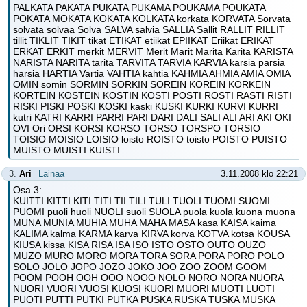
PALKATA PAKATA PUKATA PUKAMA POUKAMA POUKATA
POKATA MOKATA KOKATA KOLKATA korkata KORVATA Sorvata
solvata solvaa Solva SALVA salvia SALLIA Sallit RALLIT RILLIT
tillit TIKLIT TIKIT tikat ETIKAT etiikat EPIIKAT Eriikat ERIKAT
ERKAT ERKIT merkit MERVIT Merit Marit Marita Karita KARISTA
NARISTA NARITA tarita TARVITA TARVIA KARVIA karsia parsia
harsia HARTIA Vartia VAHTIA kahtia KAHMIA AHMIA AMIA OMIA
OMIN somin SORMIN SORKIN SOREIN KOREIN KORKEIN
KORTEIN KOSTEIN KOSTIN KOSTI POSTI ROSTI RASTI RISTI
RISKI PISKI POSKI KOSKI kaski KUSKI KURKI KURVI KURRI
kutri KATRI KARRI PARRI PARI DARI DALI SALI ALI ARI AKI OKI
OVI Ori ORSI KORSI KORSO TORSO TORSPO TORSIO
TOISIO MOISIO LOISIO loisto ROISTO toisto POISTO PUISTO
MUISTO MUISTI KUISTI
3.
Ari
Lainaa
3.11.2008 klo 22:21
Osa 3:
KUITTI KITTI KITI TITI TII TILI TULI TUOLI TUOMI SUOMI
PUOMI puoli huoli NUOLI suoli SUOLA puola kuola kuona muona
MUNA MUNIA MUHIA MUHA MAHA MASA kasa KAISA kaima
KALIMA kalma KARMA karva KIRVA korva KOTVA kotsa KOUSA
KIUSA kissa KISA RISA ISA ISO ISTO OSTO OUTO OUZO
MUZO MURO MORO MORA TORA SORA PORA PORO POLO
SOLO JOLO JOPO JOZO JOKO JOO ZOO ZOOM GOOM
POOM POOH OOH OOO NOOO NOLO NORO NORA NUORA
NUORI VUORI VUOSI KUOSI KUORI MUORI MUOTI LUOTI
PUOTI PUTTI PUTKI PUTKA PUSKA RUSKA TUSKA MUSKA