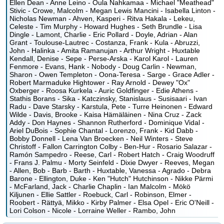
Ellen Dean - Anne Leino - Oula Nahkamaa - Michael "Meathead"
Stivic - Crowe, Malcolm - Megan Lewis Mancini - Isabella Linton -
Nicholas Newman - Ahven, Kasperi - Ritva Hakala - Lekeu,
Celeste - Tim Murphy - Howard Hughes - Seth Brundle - Lisa
Dingle - Lamont, Charlie - Eric Pollard - Doyle, Adrian - Alan
Grant - Toulouse-Lautrec - Costanza, Frank - Kula - Abruzzi,
John - Halinka - Amita Ramanujan - Arthur Wright - Huxtable
Kendall, Denise - Sepe - Perse-Arska - Karol Karol - Lauren
Fenmore - Evans, Hank - Nobody - Doug Carlin - Newman,
Sharon - Owen Templeton - Oona-Teresa - Sarge - Grace Adler -
Robert Marmaduke Hightower - Ray Arnold - Dewey "Ox"
Oxberger - Roosa Kurkela - Auric Goldfinger - Edie Athens -
Stathis Borans - Sika - Katczinsky, Stanislaus - Susisaari - Ivan
Radu - Dave Starsky - Karstula, Pete - Turre Heinonen - Edward
Wilde - Davis, Brooke - Kaisa Hämäläinen - Nina Cruz - Zack
Addy - Don Haynes - Shannon Rutherford - Dominique Vidal -
Ariel DuBois - Sophie Chantal - Lorenzo, Frank - Kid Dabb -
Bobby Donnell - Lena Van Broecken - Neil Winters - Steve
Christoff - Fallon Carrington Colby - Ben-Hur - Rosario Salazar -
Ramón Sampedro - Reese, Carl - Robert Hatch - Craig Woodruff
- Frans J. Palmu - Morty Seinfeld - Dixie Dwyer - Reeves, Megan
- Allen, Bob - Barb - Barth - Huxtable, Vanessa - Agrado - Debra
Barone - Ellington, Duke - Ken "Hutch" Hutchinson - Nikke Pärmi
- McFarland, Jack - Charlie Chaplin - Ian Malcolm - Mökö
Kiljunen - Ellie Sattler - Roebuck, Carl - Robinson, Elmer -
Roobert - Rättyä, Mikko - Kirby Palmer - Elsa Opel - Eric O'Neill -
Lori Colson - Nicole - Lorraine Weller - Rambo, John