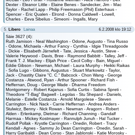
Dexter - Eleanor Little - Elaine Benes - Sandecker, Jim - Mac
Taylor - Rachel Lapp - Philip Freemason (Phil) Esterhaus -
Spencer - Eric Qualen - Elrond - Donna Caldwell - Lowell,
Charles - Eeva Sibelius - Simeoni - Ingalls, Mary
5.
Libero
Lainaa
6.2.2008 klo 19:12
Säie 3627 (4):
Ruth Jamison - Neal Washington - Odone, Augusto - Tina Russo
- Odone, Michaela - Arthur Fancy - Cynthia - Idgie Threadgoode
- Dickie - Elisabeth Järnefelt - Tate, Jessica - Austin, Steve -
Valerie Heywood - Davis, Bree - Raymond Babbitt - Talley, Jeff -
Frank T. J. Mackey - Elijah Price - Cecil Colby - Bain, Miguel -
Eddie Gibson - Newman, Michael - Laura Murphy - Heikki Raikas
- Sofia Lugo - Gibbons, Augustus - Stuart Markowitz - Taylor,
Jack - Chastity Claire "C. C." Babcock - Chon Wang - George
Costanza - Atwood, Ryan - Arthur Spooner - Richard Fish -
Heffernan, Doug - George Wade - Dharma Freedom
Montgomery - Robert Kajanus - Sofia Curtis - Sabina Spreti -
Theodore "T-Bag" Bagwell - Legolas - Stu Shepard - Daniels,
Melanie - Estelle Costanza - Arnold Margolese - Steven
Carrington - Nick Nack - Carrie Heffernan - Andrea Anders -
Stulwicz, Benny - Nick Rowan - Newman - Aragorn - Robert
Alden - Erlenkamp, Dietmar - Richard Channing - Gandalf
Harmaa - Mickey Kostmayer - Rannulph Junuh - Hal Tucker -
Rudolf Pollak - Krystle Carrington - Onedin, Robert - Tracy
Kendall - Agnes - Sammy Jo Dean Carrington - Onedin, Sarah -
Harry Garibaldi - Dean Corso - Stan Jablonski - Katie Morosky -