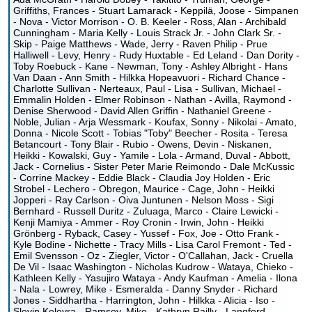
Griffiths, Frances - Stuart Lamarack - Keppilä, Joose - Simpanen
- Nova - Victor Morrison - O. B. Keeler - Ross, Alan - Archibald
Cunningham - Maria Kelly - Louis Strack Jr. - John Clark Sr. -
Skip - Paige Matthews - Wade, Jerry - Raven Philip - Prue
Halliwell - Levy, Henry - Rudy Huxtable - Ed Leland - Dan Dority -
Toby Roebuck - Kane - Newman, Tony - Ashley Albright - Hans
Van Daan - Ann Smith - Hilkka Hopeavuori - Richard Chance -
Charlotte Sullivan - Nerteaux, Paul - Lisa - Sullivan, Michael -
Emmalin Holden - Elmer Robinson - Nathan - Avilla, Raymond -
Denise Sherwood - David Allen Griffin - Nathaniel Greene -
Noble, Julian - Arja Wessmark - Koufax, Sonny - Nikolai - Amato,
Donna - Nicole Scott - Tobias "Toby" Beecher - Rosita - Teresa
Betancourt - Tony Blair - Rubio - Owens, Devin - Niskanen,
Heikki - Kowalski, Guy - Yamile - Lola - Armand, Duval - Abbott,
Jack - Cornelius - Sister Peter Marie Reimondo - Dale McKussic
- Corrine Mackey - Eddie Black - Claudia Joy Holden - Eric
Strobel - Lechero - Obregon, Maurice - Cage, John - Heikki
Jopperi - Ray Carlson - Oiva Juntunen - Nelson Moss - Sigi
Bernhard - Russell Duritz - Zuluaga, Marco - Claire Lewicki -
Kenji Mamiya - Ammer - Roy Cronin - Irwin, John - Heikki
Grönberg - Ryback, Casey - Yussef - Fox, Joe - Otto Frank -
Kyle Bodine - Nichette - Tracy Mills - Lisa Carol Fremont - Ted -
Emil Svensson - Oz - Ziegler, Victor - O'Callahan, Jack - Cruella
De Vil - Isaac Washington - Nicholas Kudrow - Wataya, Chieko -
Kathleen Kelly - Yasujiro Wataya - Andy Kaufman - Amelia - Ilona
- Nala - Lowrey, Mike - Esmeralda - Danny Snyder - Richard
Jones - Siddhartha - Harrington, John - Hilkka - Alicia - Iso -
Slevin Kelevra - Ramsey, Mike - Kathryn Railly - Langford,