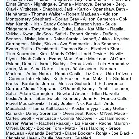
Ernst Simon - Nightingale, Emma - Montoya, Bernabe - Berg,
Olavi - Vilttitossu - Shephard, Jack - Kartio - Openshaw, Beth -
Heinähattu - Thomas Walker - Robert MacLean - Addison
Montgomery Shepherd - Dorian Gray - Allison Cameron - Obi-
Wan Kenobi - Iris - Sandy Cohen - Emerson Ives - Sukie
Ridgemont - Tony Almeida - Duke, Luke - Kat Miller - Rastila,
Veikko - Kwon, Jin-Soo - Safiiri - Robert Kincaid - DuBois,
Benson - Niska, Mauri - Raine Aarnio - Ivanoff, Jukka - Krystina
Carrington - Niska, Sirkka - Ava Summerlin - Irja Sopanen -
Evans, Phillip - Presidentti - Thomas Bale - Elizabeth Short -
Tiina Kouranka - Kim - Maddy O'Neil - Ladd Devine - Neville
Flynn - Noah Cullen - Evans, Max - Annie MacLean - Al Gore -
Ryland, Dennis - Israel, Buddy - Dersu Uzala - Lola Hernandez -
Zorin, Max - Alma Garret - Tanja Jääskeläinen - Norman
Maclean - Autio, Noora - Ronda Castle - Liz Cruz - Udo Trötzsch
- Corinne Tate-Flotsky - Keith Frazier - Rudi Molz - Liz Stoddard-
Banks - Kariluoto, Jorma - Melissa Gioberti - T. E. Lawrence -
Corrado "Junior" Soprano - O'Donnell, Kenny - Yentl - Lechner,
Sofia - Adam Carrington - Newland Archer - Ellen Harvelle -
Leslie Anders - Stan Switek - Kennedy, John F. - Francie Calfo -
Fievel Mousekewitz - Trudy Joplin - Nick Kendall - Ando
Masahashi - Hanna Kattilakoski - Kioskin myyjä - Judy Geller -
Rainaldi - Danny Sorenson - Overstreet, Knox - O'Neil, Mace -
Carter, Geoff - Francesca - Connie McDowell - Liz Hammond -
Darren Warner - Rachel (Raakel) - Liz Parker - Rachel Marron -
O'Neil, Bobby - Booker, Tom - Matti - Tess Harding - Grace
MacLean - Amanda Bedford - Diane Booker - Ronja - Joe Black -
Cleveland Heep - Paulie "Walnuts" Gualtieri