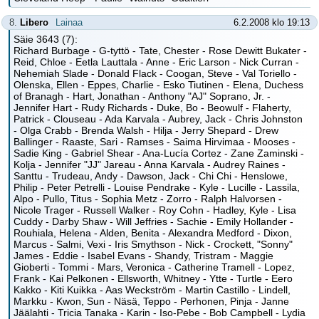
8.
Libero
Lainaa
6.2.2008 klo 19:13
Säie 3643 (7):
Richard Burbage - G-tyttö - Tate, Chester - Rose Dewitt Bukater -
Reid, Chloe - Eetla Lauttala - Anne - Eric Larson - Nick Curran -
Nehemiah Slade - Donald Flack - Coogan, Steve - Val Toriello -
Olenska, Ellen - Eppes, Charlie - Esko Tiutinen - Elena, Duchess
of Branagh - Hart, Jonathan - Anthony "AJ" Soprano, Jr. -
Jennifer Hart - Rudy Richards - Duke, Bo - Beowulf - Flaherty,
Patrick - Clouseau - Ada Karvala - Aubrey, Jack - Chris Johnston
- Olga Crabb - Brenda Walsh - Hilja - Jerry Shepard - Drew
Ballinger - Raaste, Sari - Ramses - Saima Hirvimaa - Mooses -
Sadie King - Gabriel Shear - Ana-Lucía Cortez - Zane Zaminski -
Kolja - Jennifer "JJ" Jareau - Anna Karvala - Audrey Raines -
Santtu - Trudeau, Andy - Dawson, Jack - Chi Chi - Henslowe,
Philip - Peter Petrelli - Louise Pendrake - Kyle - Lucille - Lassila,
Alpo - Pullo, Titus - Sophia Metz - Zorro - Ralph Halvorsen -
Nicole Trager - Russell Walker - Roy Cohn - Hadley, Kyle - Lisa
Cuddy - Darby Shaw - Will Jeffries - Sachie - Emily Hollander -
Rouhiala, Helena - Alden, Benita - Alexandra Medford - Dixon,
Marcus - Salmi, Vexi - Iris Smythson - Nick - Crockett, "Sonny"
James - Eddie - Isabel Evans - Shandy, Tristram - Maggie
Gioberti - Tommi - Mars, Veronica - Catherine Tramell - Lopez,
Frank - Kai Pelkonen - Ellsworth, Whitney - Ytte - Turtle - Eero
Kakko - Kiti Kuikka - Aas Weckström - Martin Castillo - Lindell,
Markku - Kwon, Sun - Näsä, Teppo - Perhonen, Pinja - Janne
Jäälahti - Tricia Tanaka - Karin - Iso-Pebe - Bob Campbell - Lydia