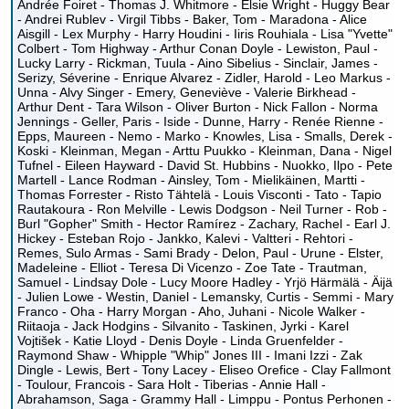
Andrée Foiret - Thomas J. Whitmore - Elsie Wright - Huggy Bear
- Andrei Rublev - Virgil Tibbs - Baker, Tom - Maradona - Alice
Aisgill - Lex Murphy - Harry Houdini - Iiris Rouhiala - Lisa "Yvette"
Colbert - Tom Highway - Arthur Conan Doyle - Lewiston, Paul -
Lucky Larry - Rickman, Tuula - Aino Sibelius - Sinclair, James -
Serizy, Séverine - Enrique Alvarez - Zidler, Harold - Leo Markus -
Unna - Alvy Singer - Emery, Geneviève - Valerie Birkhead -
Arthur Dent - Tara Wilson - Oliver Burton - Nick Fallon - Norma
Jennings - Geller, Paris - Iside - Dunne, Harry - Renée Rienne -
Epps, Maureen - Nemo - Marko - Knowles, Lisa - Smalls, Derek -
Koski - Kleinman, Megan - Arttu Puukko - Kleinman, Dana - Nigel
Tufnel - Eileen Hayward - David St. Hubbins - Nuokko, Ilpo - Pete
Martell - Lance Rodman - Ainsley, Tom - Mielikäinen, Martti -
Thomas Forrester - Risto Tähtelä - Louis Visconti - Tato - Tapio
Rautakoura - Ron Melville - Lewis Dodgson - Neil Turner - Rob -
Burl "Gopher" Smith - Hector Ramírez - Zachary, Rachel - Earl J.
Hickey - Esteban Rojo - Jankko, Kalevi - Valtteri - Rehtori -
Remes, Sulo Armas - Sami Brady - Delon, Paul - Urune - Elster,
Madeleine - Elliot - Teresa Di Vicenzo - Zoe Tate - Trautman,
Samuel - Lindsay Dole - Lucy Moore Hadley - Yrjö Härmälä - Äijä
- Julien Lowe - Westin, Daniel - Lemansky, Curtis - Semmi - Mary
Franco - Oha - Harry Morgan - Aho, Juhani - Nicole Walker -
Riitaoja - Jack Hodgins - Silvanito - Taskinen, Jyrki - Karel
Vojtišek - Katie Lloyd - Denis Doyle - Linda Gruenfelder -
Raymond Shaw - Whipple "Whip" Jones III - Imani Izzi - Zak
Dingle - Lewis, Bert - Tony Lacey - Eliseo Orefice - Clay Fallmont
- Toulour, Francois - Sara Holt - Tiberias - Annie Hall -
Abrahamson, Saga - Grammy Hall - Limppu - Pontus Perhonen -