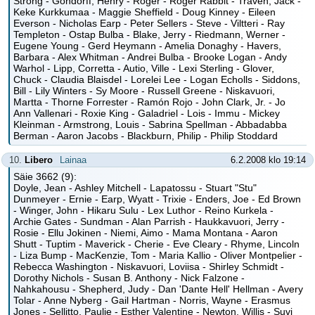
Strong - Gondorff, Henry - Roger - Roger Rabbit - Traven, Jack -
Keke Kurkkumaa - Maggie Sheffield - Doug Kinney - Eileen
Everson - Nicholas Earp - Peter Sellers - Steve - Viltteri - Ray
Templeton - Ostap Bulba - Blake, Jerry - Riedmann, Werner -
Eugene Young - Gerd Heymann - Amelia Donaghy - Havers,
Barbara - Alex Whitman - Andrei Bulba - Brooke Logan - Andy
Warhol - Lipp, Corretta - Autio, Ville - Lexi Sterling - Glover,
Chuck - Claudia Blaisdel - Lorelei Lee - Logan Echolls - Siddons,
Bill - Lily Winters - Sy Moore - Russell Greene - Niskavuori,
Martta - Thorne Forrester - Ramón Rojo - John Clark, Jr. - Jo
Ann Vallenari - Roxie King - Galadriel - Lois - Immu - Mickey
Kleinman - Armstrong, Louis - Sabrina Spellman - Abbadabba
Berman - Aaron Jacobs - Blackburn, Philip - Philip Stoddard
10.
Libero
Lainaa
6.2.2008 klo 19:14
Säie 3662 (9):
Doyle, Jean - Ashley Mitchell - Lapatossu - Stuart "Stu"
Dunmeyer - Ernie - Earp, Wyatt - Trixie - Enders, Joe - Ed Brown
- Winger, John - Hikaru Sulu - Lex Luthor - Reino Kurkela -
Archie Gates - Sundman - Alan Parrish - Haukkavuori, Jerry -
Rosie - Ellu Jokinen - Niemi, Aimo - Mama Montana - Aaron
Shutt - Tuptim - Maverick - Cherie - Eve Cleary - Rhyme, Lincoln
- Liza Bump - MacKenzie, Tom - Maria Kallio - Oliver Montpelier -
Rebecca Washington - Niskavuori, Loviisa - Shirley Schmidt -
Dorothy Nichols - Susan B. Anthony - Nick Falzone -
Nahkahousu - Shepherd, Judy - Dan 'Dante Hell' Hellman - Avery
Tolar - Anne Nyberg - Gail Hartman - Norris, Wayne - Erasmus
Jones - Sellitto, Paulie - Esther Valentine - Newton, Willis - Suvi