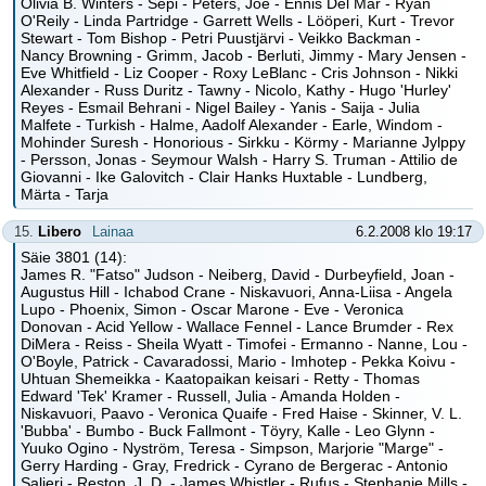
Olivia B. Winters - Sepi - Peters, Joe - Ennis Del Mar - Ryan
O'Reily - Linda Partridge - Garrett Wells - Lööperi, Kurt - Trevor
Stewart - Tom Bishop - Petri Puustjärvi - Veikko Backman -
Nancy Browning - Grimm, Jacob - Berluti, Jimmy - Mary Jensen -
Eve Whitfield - Liz Cooper - Roxy LeBlanc - Cris Johnson - Nikki
Alexander - Russ Duritz - Tawny - Nicolo, Kathy - Hugo 'Hurley'
Reyes - Esmail Behrani - Nigel Bailey - Yanis - Saija - Julia
Malfete - Turkish - Halme, Aadolf Alexander - Earle, Windom -
Mohinder Suresh - Honorious - Sirkku - Körmy - Marianne Jylppy
- Persson, Jonas - Seymour Walsh - Harry S. Truman - Attilio de
Giovanni - Ike Galovitch - Clair Hanks Huxtable - Lundberg,
Märta - Tarja
15.
Libero
Lainaa
6.2.2008 klo 19:17
Säie 3801 (14):
James R. "Fatso" Judson - Neiberg, David - Durbeyfield, Joan -
Augustus Hill - Ichabod Crane - Niskavuori, Anna-Liisa - Angela
Lupo - Phoenix, Simon - Oscar Marone - Eve - Veronica
Donovan - Acid Yellow - Wallace Fennel - Lance Brumder - Rex
DiMera - Reiss - Sheila Wyatt - Timofei - Ermanno - Nanne, Lou -
O'Boyle, Patrick - Cavaradossi, Mario - Imhotep - Pekka Koivu -
Uhtuan Shemeikka - Kaatopaikan keisari - Retty - Thomas
Edward 'Tek' Kramer - Russell, Julia - Amanda Holden -
Niskavuori, Paavo - Veronica Quaife - Fred Haise - Skinner, V. L.
'Bubba' - Bumbo - Buck Fallmont - Töyry, Kalle - Leo Glynn -
Yuuko Ogino - Nyström, Teresa - Simpson, Marjorie "Marge" -
Gerry Harding - Gray, Fredrick - Cyrano de Bergerac - Antonio
Salieri - Reston, J. D. - James Whistler - Rufus - Stephanie Mills -