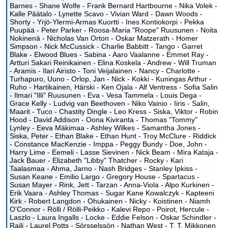
Barnes - Shane Wolfe - Frank Bernard Hartbourne - Nika Volek -
Kalle Päätalo - Lynette Scavo - Vivian Ward - Dawn Woods -
Shorty - Yrjö-Ylermi-Armas Kuortti - Ines Kontiokorpi - Pekka
Puupää - Peter Parker - Roosa-Maria "Roope" Ruusunen - Noita
Nokinenä - Nicholas Van Orton - Oskar Matzerath - Homer
Simpson - Nick McCussick - Charlie Babbitt - Tango - Garret
Blake - Elwood Blues - Sabina - Aaro Vaalanne - Emmet Ray -
Artturi Sakari Reinikainen - Elina Koskela - Andrew - Will Truman
- Aramis - Ilari Airisto - Toni Veijalainen - Nancy - Charlotte -
Turhapuro, Uuno - Orlop, Jan - Nick - Kokki - Kuningas Arthur -
Ruho - Hartikainen, Härski - Ken Ojala - Alf Ventress - Sofia Salin
- Ilmari "Illi" Ruusunen - Eva - Vesa Tammela - Louis Dega -
Grace Kelly - Ludvig van Beethoven - Niko Vainio - Iiris - Salin,
Maarit - Tuco - Chastity Dingle - Leo Kress - Siska, Viktor - Robin
Hood - David Addison - Oona Kiviranta - Thomas "Tommy"
Lynley - Eeva Mäkimaa - Ashley Wilkes - Samantha Jones -
Siska, Peter - Ethan Blake - Ethan Hunt - Troy McClure - Riddick
- Constance MacKenzie - Imppa - Peggy Bundy - Doe, John -
Harry Lime - Eemeli - Lasse Sievinen - Nick Beam - Mira Kataja -
Jack Bauer - Elizabeth "Libby" Thatcher - Rocky - Kari
Taalasmaa - Ahma, Jarno - Nash Bridges - Stanley Ipkiss -
Susan Keane - Emilio Largo - Gregory House - Spartacus -
Susan Mayer - Rink, Jett - Tarzan - Anna-Viola - Alpo Kurkinen -
Erik Vaara - Ashley Thomas - Sugar Kane Kowalczyk - Kapteeni
Kirk - Robert Langdon - Ohukainen - Nicky - Koistinen - Niamh
O'Connor - Rölli / Rölli-Peikko - Kalevi Repo - Poirot, Hercule -
Laszlo - Laura Ingalls - Locke - Eddie Felson - Oskar Schindler -
Raili - Laurel Potts - Sörsselssön - Nathan West - T. T. Mikkonen