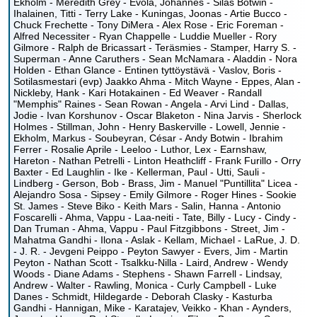
Ekholm - Meredith Grey - Evola, Johannes - Silas Botwin -
Ihalainen, Titti - Terry Lake - Kuningas, Joonas - Artie Bucco -
Chuck Frechette - Tony DiMera - Alex Rose - Eric Foreman -
Alfred Necessiter - Ryan Chappelle - Luddie Mueller - Rory
Gilmore - Ralph de Bricassart - Teräsmies - Stamper, Harry S. -
Superman - Anne Caruthers - Sean McNamara - Aladdin - Nora
Holden - Ethan Glance - Entinen tyttöystävä - Vaslov, Boris -
Sotilasmestari (evp) Jaakko Ahma - Mitch Wayne - Eppes, Alan -
Nickleby, Hank - Kari Hotakainen - Ed Weaver - Randall
"Memphis" Raines - Sean Rowan - Angela - Arvi Lind - Dallas,
Jodie - Ivan Korshunov - Oscar Blaketon - Nina Jarvis - Sherlock
Holmes - Stillman, John - Henry Baskerville - Lowell, Jennie -
Ekholm, Markus - Soubeyran, César - Andy Botwin - Ibrahim
Ferrer - Rosalie Aprile - Leeloo - Luthor, Lex - Earnshaw,
Hareton - Nathan Petrelli - Linton Heathcliff - Frank Furillo - Orry
Baxter - Ed Laughlin - Ike - Kellerman, Paul - Utti, Sauli -
Lindberg - Gerson, Bob - Brass, Jim - Manuel "Puntillita" Licea -
Alejandro Sosa - Sipsey - Emily Gilmore - Roger Hines - Sookie
St. James - Steve Biko - Keith Mars - Salin, Hanna - Antonio
Foscarelli - Ahma, Vappu - Laa-neiti - Tate, Billy - Lucy - Cindy -
Dan Truman - Ahma, Vappu - Paul Fitzgibbons - Street, Jim -
Mahatma Gandhi - Ilona - Aslak - Kellam, Michael - LaRue, J. D.
- J. R. - Jevgeni Peippo - Peyton Sawyer - Evers, Jim - Martin
Peyton - Nathan Scott - Tsalkku-Nilla - Laird, Andrew - Wendy
Woods - Diane Adams - Stephens - Shawn Farrell - Lindsay,
Andrew - Walter - Rawling, Monica - Curly Campbell - Luke
Danes - Schmidt, Hildegarde - Deborah Clasky - Kasturba
Gandhi - Hannigan, Mike - Karatajev, Veikko - Khan - Aynders,