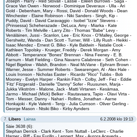
Joseph - Harry - Red Stovall - Lassie - Eileen Burrows - Saga -
Grace Van Owen - Norwood - Dominique Deveraux - Ulla - Ari
Gold - Debenham, Mary - Rossi, David - Donald Woods - Dean
Winchester - Elaine Robinson - Niki Sanders - Singh, Kip -
Puddy, David - David Caravaggio - Isobel "Izzie" Stevens -
(Prinsessa) Scheherazade - DeLuca, Amy - Miarka - Kate
Roberts - Tim Melville - Larry Zito - Thomas "Babe" Levy -
Venäläinen, Jussi - Scanlon, Lee - Eric Knox - O'Malley, George -
Gershwitz, Wanda - Dan Scott - Turner, Will - Lilly Rush - Heikki -
Isaac Mendez - Ernest G. Bilko - Kyle Baldwin - Natalie Cook -
Kathleen Topolsky - Krueger, Freddy - Derek Morgan - Amy
Abbott - Temperance "Bones" Brennan - Nina Feeney - E. B.
Farnum - Matt Fielding - Gina Navarro Calabrese - Seth Cohen -
Nigel Bigelow - Walsh, Brandon - Neal McVane - Ephram Brown -
Warner, Jesse - Summer Roberts - Swearengen, Al - Alex Hale -
Louis Ironson - Nicholas Easter - Ricardo "Rico" Tubbs - Bob
Mooney - Evelyn Harper - Rankin Fitch - Colby, Jeff - Fez - Eddie
'Fitz' Fitzgerald - Danielle "Danny" Sofer - Ruusunen, Marja -
Jukka Vikström - Malone, Jack - Matti Virtanen - Kesämaa,
Jarmo - Michael (Mick) Belker - Rautavaara, Tapio - Olavi Virta -
Tom - Messer, Danny - Nahari - Rollins, Jonathan - Aarne
Honkajoki - Kyle Valenti - Tenjy - Julia Cumson - Oliver Gerling -
George Mason - Ntsiki Biko - Kirby Aynders
7.
Libero
Lainaa
6.2.2008 klo 19:13
Säie 3638 (6):
Stephan Derrick - Clark Kent - Tom Nuttall - LeClerc - Charlie
Harper - Riff - Fay Furillo - Lennert, Max - Aurora Aceveda -