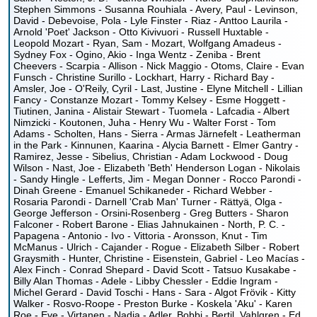
Stephen Simmons - Susanna Rouhiala - Avery, Paul - Levinson,
David - Debevoise, Pola - Lyle Finster - Riaz - Anttoo Laurila -
Arnold 'Poet' Jackson - Otto Kivivuori - Russell Huxtable -
Leopold Mozart - Ryan, Sam - Mozart, Wolfgang Amadeus -
Sydney Fox - Ogino, Akio - Inga Wentz - Zeniba - Brent
Cheevers - Scarpia - Allison - Nick Maggio - Otoms, Claire - Evan
Funsch - Christine Surillo - Lockhart, Harry - Richard Bay -
Amsler, Joe - O'Reily, Cyril - Last, Justine - Elyne Mitchell - Lillian
Fancy - Constanze Mozart - Tommy Kelsey - Esme Hoggett -
Tiutinen, Janina - Alistair Stewart - Tuomela - Lafcadia - Albert
Nimzicki - Koutonen, Juha - Henry Wu - Walter Forst - Tom
Adams - Scholten, Hans - Sierra - Armas Järnefelt - Leatherman
in the Park - Kinnunen, Kaarina - Alycia Barnett - Elmer Gantry -
Ramirez, Jesse - Sibelius, Christian - Adam Lockwood - Doug
Wilson - Nast, Joe - Elizabeth 'Beth' Henderson Logan - Nikolais
- Sandy Hingle - Lefferts, Jim - Megan Donner - Rocco Parondi -
Dinah Greene - Emanuel Schikaneder - Richard Webber -
Rosaria Parondi - Darnell 'Crab Man' Turner - Rättyä, Olga -
George Jefferson - Orsini-Rosenberg - Greg Butters - Sharon
Falconer - Robert Barone - Elias Jahnukainen - North, P. C. -
Papagena - Antonio - Ivo - Vittoria - Aronsson, Knut - Tim
McManus - Ulrich - Cajander - Rogue - Elizabeth Silber - Robert
Graysmith - Hunter, Christine - Eisenstein, Gabriel - Leo Macías -
Alex Finch - Conrad Shepard - David Scott - Tatsuo Kusakabe -
Billy Alan Thomas - Adele - Libby Chessler - Eddie Ingram -
Michel Gerard - David Toschi - Hans - Sara - Algot Frövik - Kitty
Walker - Rosvo-Roope - Preston Burke - Koskela 'Aku' - Karen
Roe - Eve - Virtanen - Nadia - Adler, Bobbi - Bertil, Vahlgren - Ed