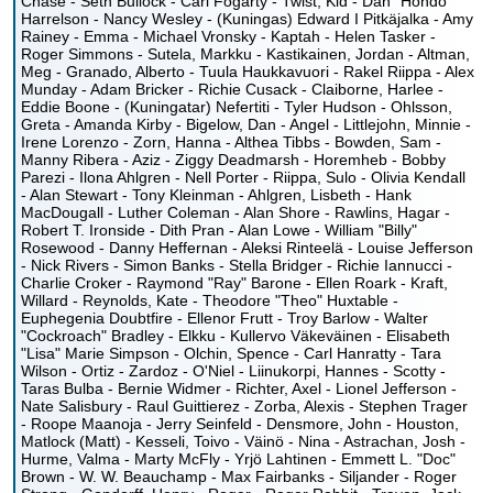
Chase - Seth Bullock - Carl Fogarty - Twist, Kid - Dan "Hondo"
Harrelson - Nancy Wesley - (Kuningas) Edward I Pitkäjalka - Amy
Rainey - Emma - Michael Vronsky - Kaptah - Helen Tasker -
Roger Simmons - Sutela, Markku - Kastikainen, Jordan - Altman,
Meg - Granado, Alberto - Tuula Haukkavuori - Rakel Riippa - Alex
Munday - Adam Bricker - Richie Cusack - Claiborne, Harlee -
Eddie Boone - (Kuningatar) Nefertiti - Tyler Hudson - Ohlsson,
Greta - Amanda Kirby - Bigelow, Dan - Angel - Littlejohn, Minnie -
Irene Lorenzo - Zorn, Hanna - Althea Tibbs - Bowden, Sam -
Manny Ribera - Aziz - Ziggy Deadmarsh - Horemheb - Bobby
Parezi - Ilona Ahlgren - Nell Porter - Riippa, Sulo - Olivia Kendall
- Alan Stewart - Tony Kleinman - Ahlgren, Lisbeth - Hank
MacDougall - Luther Coleman - Alan Shore - Rawlins, Hagar -
Robert T. Ironside - Dith Pran - Alan Lowe - William "Billy"
Rosewood - Danny Heffernan - Aleksi Rinteelä - Louise Jefferson
- Nick Rivers - Simon Banks - Stella Bridger - Richie Iannucci -
Charlie Croker - Raymond "Ray" Barone - Ellen Roark - Kraft,
Willard - Reynolds, Kate - Theodore "Theo" Huxtable -
Euphegenia Doubtfire - Ellenor Frutt - Troy Barlow - Walter
"Cockroach" Bradley - Elkku - Kullervo Väkeväinen - Elisabeth
"Lisa" Marie Simpson - Olchin, Spence - Carl Hanratty - Tara
Wilson - Ortiz - Zardoz - O'Niel - Liinukorpi, Hannes - Scotty -
Taras Bulba - Bernie Widmer - Richter, Axel - Lionel Jefferson -
Nate Salisbury - Raul Guittierez - Zorba, Alexis - Stephen Trager
- Roope Maanoja - Jerry Seinfeld - Densmore, John - Houston,
Matlock (Matt) - Kesseli, Toivo - Väinö - Nina - Astrachan, Josh -
Hurme, Valma - Marty McFly - Yrjö Lahtinen - Emmett L. "Doc"
Brown - W. W. Beauchamp - Max Fairbanks - Siljander - Roger