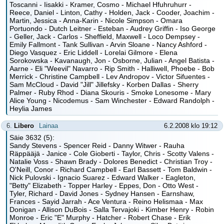
Toscanni - Iisakki - Kramer, Cosmo - Michael Hfuhruhurr -
Reece, Daniel - Linton, Cathy - Holden, Jack - Cooder, Joachim -
Martin, Jessica - Anna-Karin - Nicole Simpson - Omara
Portuondo - Dutch Leitner - Esteban - Audrey Griffin - Iso George
- Geller, Jack - Carlos - Sheffield, Maxwell - Loco Dempsey -
Emily Fallmont - Tank Sullivan - Arvin Sloane - Nancy Ashford -
Diego Vasquez - Eric Liddell - Lorelai Gilmore - Elena
Sorokowska - Kavanaugh, Jon - Osborne, Julian - Angel Batista -
Aarne - Eli "Weevil" Navarro - Rip Smith - Halliwell, Phoebe - Bob
Merrick - Christine Campbell - Lev Andropov - Victor Sifuentes -
Sam McCloud - David "Jill" Jillefsky - Korben Dallas - Sherry
Palmer - Ruby Rhod - Diana Skouris - Smoke Lonesome - Mary
Alice Young - Nicodemus - Sam Winchester - Edward Randolph -
Heylia James
6.
Libero
Lainaa
6.2.2008 klo 19:12
Säie 3632 (5):
Sandy Stevens - Spencer Reid - Danny Witwer - Rauha
Räppääjä - Janice - Cole Gioberti - Taylor, Chris - Scotty Valens -
Natalie Voss - Shawn Brady - Dolores Benedict - Christian Troy -
O'Neill, Conor - Richard Campbell - Earl Bassett - Tom Baldwin -
Nick Pulovski - Ignacio Suarez - Edward Walker - Eagleton,
"Betty" Elizabeth - Topper Harley - Eppes, Don - Otto West -
Tyler, Richard - David Jones - Sydney Hansen - Earnshaw,
Frances - Sayid Jarrah - Ace Ventura - Reino Helismaa - Max
Donigan - Allison DuBois - Salla Tervajoki - Kimber Henry - Robin
Monroe - Eric "E" Murphy - Hatcher - Robert Chase - Erik