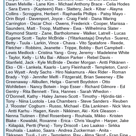
Dawn Melville - Lane Kim - Michael Anthony Brace - Celia Hodes
- Sara Evers - (Kapteeni) Ras - Slattery, Jack - Kibar - Alayna
Collins - Scroggins, Herbert - Raphaella Phillips - Patsy Mayo -
Orin Boyd - Davenport, Joyce - Craig Field - Dana Waring
Carrington - Oscar Choi - Owens, Frederick - Cooper, Marissa -
Saunders, Matt - Troop, Matthew - Ewa - Wilhelmina Slater -
Raymond Stantz - Zane, Bartholomew - Walker, Latrell - Lucas
Eugene Scott - Taylor McBride - (Ylitarkastaja) Dreyfus - Suarez,
Betty - Tuula - Larkin, Vince - Chava - Vito Spatafore - Reede,
Fletcher - Robbins, Jeanette - Trippe, Bobby - Burt Campbell -
Lewis Medlock - Cristina Yang - Grey, Jeremy - Madeleine White
- Taylor, Kelly - Li Mu Bai - Allison Parker - Rebel Davis -
Stanfield, Jack - Kyle McBride - Dexter Morgan - Antti Pitkänen -
Eko - Oli - Lankela, Kaarlo - Larry Fleinhardt - Templeton, Carol -
Leo Wyatt - Andy Sachs - Hiro Nakamura - Alex Rider - Roman
Brady - Yrjö - Jennifer Melfi - Fitzgerald, Brian Sweeney - Elle
Greenaway - Alibullen, Helga - Garrett Boydston - Otto
Wohlleben - Nancy Botwin - Ingo Esser - Richard Gilmore - Ed
Gentry - Rita Bennett - Tiira, Hannes - Sarah Whedon -
O'Donnell, Kathy - Haley James-Scott - Timothy - Hjördis-täti -
Tony - Niina Luotola - Lea Chambers - Steve Sanders - Reuben
J. 'Rooster' Cogburn - Russo, Michael - Eila Lankinen - Nick Vera
- Antti Karhu - Hagen, Kevin - Nikkinen, Aki - Kirk Gleason -
Nenna Tiutinen - Ethel Rosenberg - Rouhiala, Mikko - Kristen
Blake - Kowalski, Roxanne - Erica - Chris Vaughn - Harper, Jake
- Kiilapää, Pertti (Pera) - Tony Driscoll - Leo Laakso - Sirkka
Rouhiala - Laakso, Saara - Andrea Zuckerman - Anita -
Tikkanen, Tuuli - Lutz - Templeton, Ray - Alma Skrof - Fran Fine -