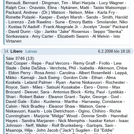
Renault, Bernard - Dingman, Tim - Mari Harjula - Lucy Wagner -
Ralph Cox - Oravisto, Elina - Nykänen, Matti - Taisto Matsomppi -
Packard, Andrew - (Dr.) Watson - Nelson, Mike - Karla Fry -
Ronette Pulaski - Kasper - Evelyn Marsh - Sands - Smith, Harold
- Lorenzo - Zeb Rawlins - Sune - Emory Battis - Smolander, Niko
- Kustaa IV Aadolf - Frank Abagnale Jr. - Jocelyn "Josie" Packard
- David Dunn - Ujo - Jarkko "Jake" Rosenius - Seppo "Stenka"
Sonkavaara - Amy Carter - Elizabeth Swann - Al Melvin - Isto
Virtanen
14.
Libero
Lainaa
6.2.2008 klo 19:16
Säie 3746 (13):
Nat Cooper - Repe - Paul Vercors - Remy Graff - Frollo - Lew
Slade - Deke DaSilva - Verchota, Phil - Isabella - Atkinson, Chloe
- Eldon Perry - Rosa Amici - Carolina - Albert Rosenfield - Leppä,
Mikko - Kamajii - Jack Ewing - Gordon Cole - Ethan - Alma
Koskela - Leland Palmer - Ryan - Aarne Niskavuori - Rochester -
Royce, Sam - Miles - Satsuki Kusakabe - Eero - Osmo - Max
Brocard - Deever, Sara - Antonius Block - Kirby, Paul - Lystikäs -
Shari - Robert Baker - Eleanor Grant - Taylor, George - God -
David Gale - Esko - Kuolema - Martha - Harraway, Constance -
Calvin - Nick Bradley - Eleanor Shaw - Watson, Gene -
Niskavuori, Kaarlo - Lola Dietrichson - Ogino, Chihiro - Richie
Cunningham - Marjorie "Midge" Wood - Donnie Smith - Hannibal
Hayes - Sandra Marjanen - Nick Memphis - Isaskar Keturi - Isaac
Johnson - Neff, Walter - Rolf Brunkeberg - Garlopis, Sam -
Maanoja, Hilja - John Jacob ("Jack") Sugden - Ed "Eddie"