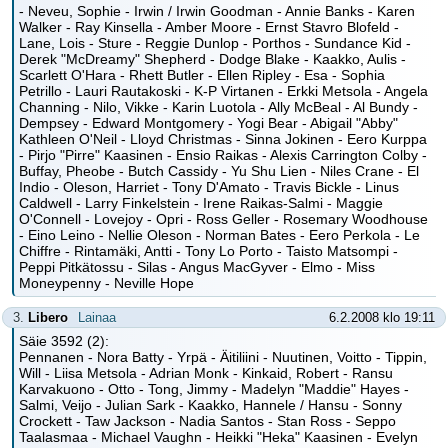
- Neveu, Sophie - Irwin / Irwin Goodman - Annie Banks - Karen
Walker - Ray Kinsella - Amber Moore - Ernst Stavro Blofeld -
Lane, Lois - Sture - Reggie Dunlop - Porthos - Sundance Kid -
Derek "McDreamy" Shepherd - Dodge Blake - Kaakko, Aulis -
Scarlett O'Hara - Rhett Butler - Ellen Ripley - Esa - Sophia
Petrillo - Lauri Rautakoski - K-P Virtanen - Erkki Metsola - Angela
Channing - Nilo, Vikke - Karin Luotola - Ally McBeal - Al Bundy -
Dempsey - Edward Montgomery - Yogi Bear - Abigail "Abby"
Kathleen O'Neil - Lloyd Christmas - Sinna Jokinen - Eero Kurppa
- Pirjo "Pirre" Kaasinen - Ensio Raikas - Alexis Carrington Colby -
Buffay, Pheobe - Butch Cassidy - Yu Shu Lien - Niles Crane - El
Indio - Oleson, Harriet - Tony D'Amato - Travis Bickle - Linus
Caldwell - Larry Finkelstein - Irene Raikas-Salmi - Maggie
O'Connell - Lovejoy - Opri - Ross Geller - Rosemary Woodhouse
- Eino Leino - Nellie Oleson - Norman Bates - Eero Perkola - Le
Chiffre - Rintamäki, Antti - Tony Lo Porto - Taisto Matsompi -
Peppi Pitkätossu - Silas - Angus MacGyver - Elmo - Miss
Moneypenny - Neville Hope
3.
Libero
Lainaa
6.2.2008 klo 19:11
Säie 3592 (2):
Pennanen - Nora Batty - Yrpä - Äitiliini - Nuutinen, Voitto - Tippin,
Will - Liisa Metsola - Adrian Monk - Kinkaid, Robert - Ransu
Karvakuono - Otto - Tong, Jimmy - Madelyn "Maddie" Hayes -
Salmi, Veijo - Julian Sark - Kaakko, Hannele / Hansu - Sonny
Crockett - Taw Jackson - Nadia Santos - Stan Ross - Seppo
Taalasmaa - Michael Vaughn - Heikki "Heka" Kaasinen - Evelyn