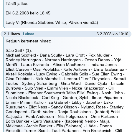
Tästä jatkuu:
Eki 6.2.2008 kello 18.45
Lady Vi (Rhonda Stubbins White, Päivien viemää)
2.
Libero
Lainaa
6.2.2008 klo 19:10
Ketjuun kertyneet nimet:
Säie 3587 (1):
Michael Scofield - Dana Scully - Lara Croft - Fox Mulder -
Rodney Harrington - Norman Harrington - Ocean Danny - Yrjö
Merilä - Laura Kiviranta - Allison MacKenzie - Indiana Jones -
Elliot Carson - Ossi Puolakka - Kalle Aaltonen - Elina Taalasmaa -
Akseli Koskela - Lucy Ewing - Gabrielle Solis - Sue Ellen Ewing -
Gina Tribbiani - Nick Marshall - Leonard "Len" Reynolds - Samuli
Tuulos - Sydney Schanberg - Gina Ward - Daniel Ojala - Lincoln
Burrows - Sulo Vilén - Emmi Vilén - Nicke Knackerton - Olli
Suominen - Eleanor Southworth 'Miss Ellie' Ewing - Nash, John -
Nicola Blackstock - Carl King - Gordon, Sybil - Ilmari Piiparinen -
Emmi - Mimmi Kallio - Isä Gabriel - Libby - Babette - Esko
Ruusunen - Eliot Ness - Sandy Olsson - Nylund, Rose - Stanley
Goodspeed - Darth Vader - Ronja Rouhiainen - (tohtori) Erkki
Kaljupää - Punk Anderson - Nils Holgersson - Onni Partanen -
Edith Bunker - Eero Vaalanne - (kapteeni) Nemo - Maija
Mäkimaa - Archie Bunker - Eila (Salonen) - Läde - Donna
Pinciotti - Turner, Scott - Tuuli Partanen - Erin Brockovich - Cliff