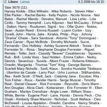
12.
Libero
Lainaa
6.2.2008 klo 19:15
Säie 3676 (11):
Harvey Kinkle - Elliot Wilhelm - Mike Roberts - Steven Hiller -
Ellie Parker - Rachel Banks - Kelly Peyton - Nicole Noone - Neil
Baker - Rachel Wando - Devalos, Manuel - Liisa Lehto - Lola
Cirillo - Tammy Hemphill - Luru Kiljunen - Neil McCauley - Erhard
- Dalton, Harry - Ruuttunen, Sigrid - Iiro - Ollie Quinn - Nokes,
Sean - Austin Reed - Emma Russell - Luann Corbin - Izzy -
Zorelli, John - Harris, Jake - Kiriakis, Philip - Poju - Johnny
"Drama" Chase - Sara Sandoval - Antonio "Tony" Dominguez -
Zeus Carver - Ryan McBride - Dorothy Michaels - Sucre,
Fernando - Doc Holliday - Ashley Suzanne Abbott - Tessie - Eric
Forrester Sr. - Rosa - Stephanie Douglas Forrester - Riguel,
Renata - Teller, Jack - Cassidy "Beaver" Casablancas - Squeers,
Rub - Brill - Linda Voss - Saul Holden - Emma Callon - Nedry,
Dennis - Severinus - Suvela - Albert Frazer - Roberta Kittleson -
Onedin, Margarita - Thomas "Tom" King - George Baines -
Scarlett Mary Nicholls - Szell, Klaus - Sondra Huxtable Tibideaux
- Ubertino da Casale - Larry Paul - Urho Luomus - Stålhandske,
Åke - Keith Scott - O'Neill, Jack - Calamity Jane - Escobar, Rita -
Tom Fisher - Roux - Xander Harris - Serge Muscat - Timothy
Reid - Daniel Cleaver - Rick Forrester - Reynolds - Doris Mann -
Ann Douglas - Alicia Clark - Kottarainen - Eric Forrester III - Ellen
Graham - Marilyn Crenshaw - Angie Lowe - William Shaw -
White, Bernie - Eugene Pool - Lane, Hondo - Dennis Peck - Cho
Osaki - Kimberly Shaw Mancini - Nicholas - Scott Wallace - Cleo
McDowell - Louise Appleton - Onedin, Caroline - Nancy Sinatra -
Ada McGrath - Harold Dobey - Yakitito - Truman, George -