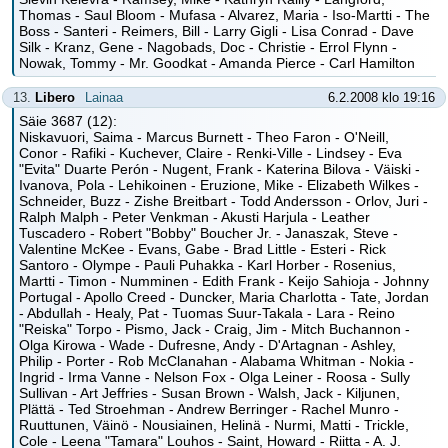
Thomas - Saul Bloom - Mufasa - Alvarez, Maria - Iso-Martti - The
Boss - Santeri - Reimers, Bill - Larry Gigli - Lisa Conrad - Dave
Silk - Kranz, Gene - Nagobads, Doc - Christie - Errol Flynn -
Nowak, Tommy - Mr. Goodkat - Amanda Pierce - Carl Hamilton
13.
Libero
Lainaa
6.2.2008 klo 19:16
Säie 3687 (12):
Niskavuori, Saima - Marcus Burnett - Theo Faron - O'Neill,
Conor - Rafiki - Kuchever, Claire - Renki-Ville - Lindsey - Eva
"Evita" Duarte Perón - Nugent, Frank - Katerina Bilova - Väiski -
Ivanova, Pola - Lehikoinen - Eruzione, Mike - Elizabeth Wilkes -
Schneider, Buzz - Zishe Breitbart - Todd Andersson - Orlov, Juri -
Ralph Malph - Peter Venkman - Akusti Harjula - Leather
Tuscadero - Robert "Bobby" Boucher Jr. - Janaszak, Steve -
Valentine McKee - Evans, Gabe - Brad Little - Esteri - Rick
Santoro - Olympe - Pauli Puhakka - Karl Horber - Rosenius,
Martti - Timon - Numminen - Edith Frank - Keijo Sahioja - Johnny
Portugal - Apollo Creed - Duncker, Maria Charlotta - Tate, Jordan
- Abdullah - Healy, Pat - Tuomas Suur-Takala - Lara - Reino
"Reiska" Torpo - Pismo, Jack - Craig, Jim - Mitch Buchannon -
Olga Kirowa - Wade - Dufresne, Andy - D'Artagnan - Ashley,
Philip - Porter - Rob McClanahan - Alabama Whitman - Nokia -
Ingrid - Irma Vanne - Nelson Fox - Olga Leiner - Roosa - Sully
Sullivan - Art Jeffries - Susan Brown - Walsh, Jack - Kiljunen,
Plättä - Ted Stroehman - Andrew Berringer - Rachel Munro -
Ruuttunen, Väinö - Nousiainen, Helinä - Nurmi, Matti - Trickle,
Cole - Leena "Tamara" Louhos - Saint, Howard - Riitta - A. J.