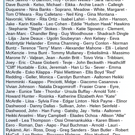
Dave Buznik - Kelso, Michael - Eikka - Archie Leach - Calleigh
Duquesne - Nina Banks - Soprano, Meadow - White, Margaret -
Tom O'Meara - Ray Calletano - Neil King - Gina Montana -
Navorski, Viktor - Rita Ortiz - Isabel Lahiri - Irvin, John - Hanson,
Jake - Karin Kisella - Leo Cohen - Eddie "Hudson Hawk" Hawkins
- Stephanie "Steph" Stokes - Shrek - Katie Sipowicz - Clement,
Jean-Marc - Chandler Bing - Guy Woodhouse - Shadrach Dingle
- Lilja - Jane Deaux - Ugolin Soubeyran - Ann Kelsey - Eeva
Matintytär Helander - Emma Channing - Gerry Conlon - Norman
Buntz - Terence "Terry" Mann - Alexander Mahone - Elli - Leland
McKenzie - Irma Bunt - Tommy Mullaney - Enkelisilmä - Massimo
Marone IV - Valjean, Jean - Austin Britt - Toivo Virta - Tribbiani,
Joey - Eric - Chase Gioberti - Tevje - John Beckwith - Heathcliff
"Cliff" Huxtable - Ecks, Jeremiah - Han Li Su - Sever - Emma
McArdle - Esko Kilappa - Päivi Miettinen - Ellis Boyd "Red"
Redding - Geller, Monica - Carolyn Burnham - Aaltonen Heikki
Hemminki - Kaappo - Pinciotti, Midge - Giacomo Casanova -
Vivian Johnson - Natalia Dragomiroff - Frasier Crane - Eyre,
Jane - Eunice Tate - Thordur - Ursula Buffay - Arnold Toht -
Howard Hunter - Rosinka - Katherine Elizabeth Ann "Kate"
McArdle - Liisa - Sylvia Fine - Edgar Linton - Nick Payne - Elinor
Dashwood - Danny Dallas - Sullivan, John - Helen Seinfeld -
Dashwood, John - Han Fung - Gatsby, Jay - Yetta - Aaltonen
Heikki Anselmi - Mary Campbell - Eliades Ochoa - Allison "Allie"
Lowell - Lea Thompson - Ossi Omenankukka - Karen Blixen -
Eero - Roman, Dan - Aapo - Paul Buchman - Arnold - Lauri -
Rykämö, Airi - Ross, Doug - Greg Sanders - Stan Butler - Robert
McCall - Leo Porter - Roxanne Melman - Alice Harford - Dex