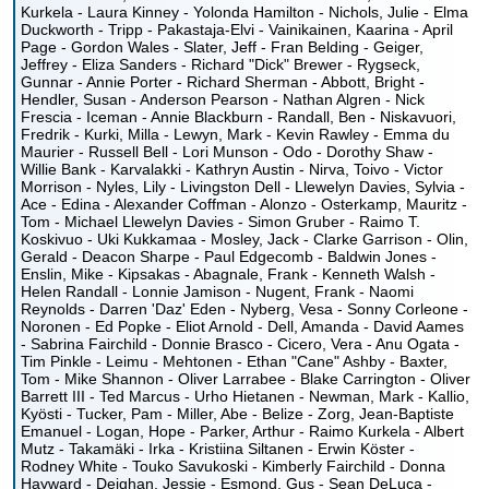
Kurkela - Laura Kinney - Yolonda Hamilton - Nichols, Julie - Elma
Duckworth - Tripp - Pakastaja-Elvi - Vainikainen, Kaarina - April
Page - Gordon Wales - Slater, Jeff - Fran Belding - Geiger,
Jeffrey - Eliza Sanders - Richard "Dick" Brewer - Rygseck,
Gunnar - Annie Porter - Richard Sherman - Abbott, Bright -
Hendler, Susan - Anderson Pearson - Nathan Algren - Nick
Frescia - Iceman - Annie Blackburn - Randall, Ben - Niskavuori,
Fredrik - Kurki, Milla - Lewyn, Mark - Kevin Rawley - Emma du
Maurier - Russell Bell - Lori Munson - Odo - Dorothy Shaw -
Willie Bank - Karvalakki - Kathryn Austin - Nirva, Toivo - Victor
Morrison - Nyles, Lily - Livingston Dell - Llewelyn Davies, Sylvia -
Ace - Edina - Alexander Coffman - Alonzo - Osterkamp, Mauritz -
Tom - Michael Llewelyn Davies - Simon Gruber - Raimo T.
Koskivuo - Uki Kukkamaa - Mosley, Jack - Clarke Garrison - Olin,
Gerald - Deacon Sharpe - Paul Edgecomb - Baldwin Jones -
Enslin, Mike - Kipsakas - Abagnale, Frank - Kenneth Walsh -
Helen Randall - Lonnie Jamison - Nugent, Frank - Naomi
Reynolds - Darren 'Daz' Eden - Nyberg, Vesa - Sonny Corleone -
Noronen - Ed Popke - Eliot Arnold - Dell, Amanda - David Aames
- Sabrina Fairchild - Donnie Brasco - Cicero, Vera - Anu Ogata -
Tim Pinkle - Leimu - Mehtonen - Ethan "Cane" Ashby - Baxter,
Tom - Mike Shannon - Oliver Larrabee - Blake Carrington - Oliver
Barrett III - Ted Marcus - Urho Hietanen - Newman, Mark - Kallio,
Kyösti - Tucker, Pam - Miller, Abe - Belize - Zorg, Jean-Baptiste
Emanuel - Logan, Hope - Parker, Arthur - Raimo Kurkela - Albert
Mutz - Takamäki - Irka - Kristiina Siltanen - Erwin Köster -
Rodney White - Touko Savukoski - Kimberly Fairchild - Donna
Hayward - Deighan, Jessie - Esmond, Gus - Sean DeLuca -