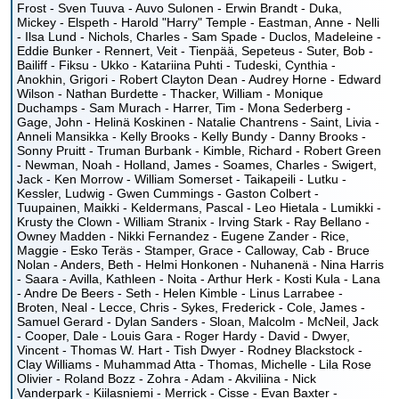
Frost - Sven Tuuva - Auvo Sulonen - Erwin Brandt - Duka,
Mickey - Elspeth - Harold "Harry" Temple - Eastman, Anne - Nelli
- Ilsa Lund - Nichols, Charles - Sam Spade - Duclos, Madeleine -
Eddie Bunker - Rennert, Veit - Tienpää, Sepeteus - Suter, Bob -
Bailiff - Fiksu - Ukko - Katariina Puhti - Tudeski, Cynthia -
Anokhin, Grigori - Robert Clayton Dean - Audrey Horne - Edward
Wilson - Nathan Burdette - Thacker, William - Monique
Duchamps - Sam Murach - Harrer, Tim - Mona Sederberg -
Gage, John - Helinä Koskinen - Natalie Chantrens - Saint, Livia -
Anneli Mansikka - Kelly Brooks - Kelly Bundy - Danny Brooks -
Sonny Pruitt - Truman Burbank - Kimble, Richard - Robert Green
- Newman, Noah - Holland, James - Soames, Charles - Swigert,
Jack - Ken Morrow - William Somerset - Taikapeili - Lutku -
Kessler, Ludwig - Gwen Cummings - Gaston Colbert -
Tuupainen, Maikki - Keldermans, Pascal - Leo Hietala - Lumikki -
Krusty the Clown - William Stranix - Irving Stark - Ray Bellano -
Owney Madden - Nikki Fernandez - Eugene Zander - Rice,
Maggie - Esko Teräs - Stamper, Grace - Calloway, Cab - Bruce
Nolan - Anders, Beth - Helmi Honkonen - Nuhanenä - Nina Harris
- Saara - Avilla, Kathleen - Noita - Arthur Herk - Kosti Kula - Lana
- Andre De Beers - Seth - Helen Kimble - Linus Larrabee -
Broten, Neal - Lecce, Chris - Sykes, Frederick - Cole, James -
Samuel Gerard - Dylan Sanders - Sloan, Malcolm - McNeil, Jack
- Cooper, Dale - Louis Gara - Roger Hardy - David - Dwyer,
Vincent - Thomas W. Hart - Tish Dwyer - Rodney Blackstock -
Clay Williams - Muhammad Atta - Thomas, Michelle - Lila Rose
Olivier - Roland Bozz - Zohra - Adam - Akviliina - Nick
Vanderpark - Kiilasniemi - Merrick - Cisse - Evan Baxter -