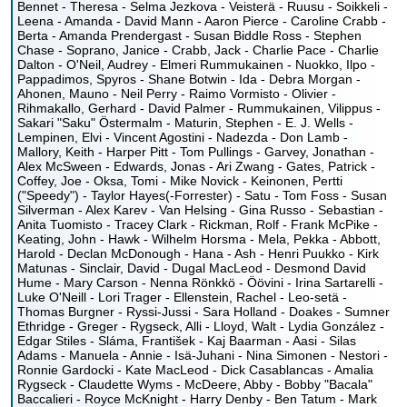
Bennet - Theresa - Selma Jezkova - Veisterä - Ruusu - Soikkeli -
Leena - Amanda - David Mann - Aaron Pierce - Caroline Crabb -
Berta - Amanda Prendergast - Susan Biddle Ross - Stephen
Chase - Soprano, Janice - Crabb, Jack - Charlie Pace - Charlie
Dalton - O'Neil, Audrey - Elmeri Rummukainen - Nuokko, Ilpo -
Pappadimos, Spyros - Shane Botwin - Ida - Debra Morgan -
Ahonen, Mauno - Neil Perry - Raimo Vormisto - Olivier -
Rihmakallo, Gerhard - David Palmer - Rummukainen, Vilippus -
Sakari "Saku" Östermalm - Maturin, Stephen - E. J. Wells -
Lempinen, Elvi - Vincent Agostini - Nadezda - Don Lamb -
Mallory, Keith - Harper Pitt - Tom Pullings - Garvey, Jonathan -
Alex McSween - Edwards, Jonas - Ari Zwang - Gates, Patrick -
Coffey, Joe - Oksa, Tomi - Mike Novick - Keinonen, Pertti
("Speedy") - Taylor Hayes(-Forrester) - Satu - Tom Foss - Susan
Silverman - Alex Karev - Van Helsing - Gina Russo - Sebastian -
Anita Tuomisto - Tracey Clark - Rickman, Rolf - Frank McPike -
Keating, John - Hawk - Wilhelm Horsma - Mela, Pekka - Abbott,
Harold - Declan McDonough - Hana - Ash - Henri Puukko - Kirk
Matunas - Sinclair, David - Dugal MacLeod - Desmond David
Hume - Mary Carson - Nenna Rönkkö - Öövini - Irina Sartarelli -
Luke O'Neill - Lori Trager - Ellenstein, Rachel - Leo-setä -
Thomas Burgner - Ryssi-Jussi - Sara Holland - Doakes - Sumner
Ethridge - Greger - Rygseck, Alli - Lloyd, Walt - Lydia González -
Edgar Stiles - Sláma, František - Kaj Baarman - Aasi - Silas
Adams - Manuela - Annie - Isä-Juhani - Nina Simonen - Nestori -
Ronnie Gardocki - Kate MacLeod - Dick Casablancas - Amalia
Rygseck - Claudette Wyms - McDeere, Abby - Bobby "Bacala"
Baccalieri - Royce McKnight - Harry Denby - Ben Tatum - Mark