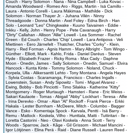
Couch - Harry Solomon - Nana - Nina Campbell - Luka Kovac -
Amanda Woodward - Romeo Aro - Riggs, Martin - Isä Camillo -
Laura - Antonio Corelli - Laura Mäkimaa - Mathilde - Dick
Solomon - Norman Thayer Jr. - Juhana Vilén - Ninny
Threadgoode - Donna Martin - Axel Foley - Edna Birch - Han
Solo - Leonard "Leo" Chingkwake - Kuuno Taivainen - Eddie -
Inkku - Kelly, John - Henry Pope - Pete Cavanaugh - Harry
"Dirty" Callahan - Allison "Allie" Lowell - Lea Sommer - Rachel
Green - Ed Couch - Charles 'Chip' Lowell - Lara Antipova - Veli
Miettinen - Eero Järnefelt - Thatcher, Charles "Corky" - Klein,
Harry - Red Forman - Agnis Hamm - Mary Albright - Tom Wingo -
Günther - Elliott, Mark - Kahlo, Frida - Daniel Daréus - Steven
Hyde - Elizabeth Frazer - Ricky Roma - Max Cady - Daphne
Moon - Onedin, James - Sally Solomon - Onedin, Samuel - Elvira
Hancock - Kunta Kinte - Tommy Solomon - Noland, Chuck -
Korpela, Ulla - Alikersantti Lehto - Tony Montana - Angela Hayes
- Sylvia Costas - Scaramanga, Francisco - Charles Ingalls -
Lowenstein, Susan - Andy Sipowitz - Tomi - Miguel Alvarez -
Ewing, Bobby - Bob Pinciotti - Timo Silakka - Katherine "Kitty"
Montgomery - Roger Murtaugh - Hamsteri - Rane - Eric Weiss -
Sakari Kaulaote - Tomas - Abigail "Abby" Lockhart - Teresa - Alfie
- Irina Derevko - Omar - Alan "Al" Rockoff - Frank Pierce - Erkki
Hakala - Lester Burnham - McDeere, Mitch - Columbo - Bagger
Vance - Esko - Komentaja Spock - Karvala, Pentti - Isä Barry -
Remu - Matlock - Koskela, Vilho - Hunttala, Matti - Tuttiritari - Ile -
Loretta Castorini - Neo - Olavi Koskela - Anna Scott - Terry
Woods - Sparrow, Jack - Kåge - Gil Grissom - Michael Mancini -
Igor Lötjönen - Elina Perä - Raid - Diane Russell - Lauren Reed -