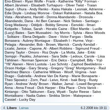
Eno-Elmeri - Ryan Wolfe - Frank - Katherine "Kitty" Forman -
Albert Järvinen - Elisabeth Turhapuro - Oliver Twist - Traian
Suput - Uhura - Andy Renko - Kaisu Hakala - Lesniak, Adrienne -
Edie Doyle - Lindsay Monroe - Oskari Rahikainen - Natalia Boa
Vista - Abrahams, Harold - Donna Abandando - Drosoula -
Abandando, Dana - Ari Ben Canaan - Nick Stokes - Santiago -
Greg Medavoy - Oddjob - Bobby Simone - Eenokki - Ilmari
Kotipelto - Tobias, Sarah - Horatio Caine - Elliot Mantle - Lucille
(Lucy) Bates - Sam Mussabini - Ivy Morris - Sylvia - Alexx Woods
- Solitaire - Elena Delgado - Dave - Victor Fargas - Stella
Bonasera - Aubrey Montague - Elizabeth I - Hurme, Virpi -
Pelagia - Alexander, Bob - Brown, Warrick - Candy Kendall -
Licalsi, Janice - Capone, Al - Albert Robbins - Sigmund Freud -
Danny Taylor - Omoro - Roz Doyle - La Motta, Jake - Erkki
Somppi - Paukku, Johannes - Sara Sidle - Ledoux, Carole - Liisa
Tähtinen - Norman Spencer - Eric Delco - Campbell, Billy - Yrjö
"Ylli" Alanen - Ninni Luotola - Leo Schnitz - Zaphod Beeblebrox -
Orson Hodge - Gary Strang - Gregory "Greg" Montgomery - Raúl
Martínez Blanco - Catherine Willows - Woolf, Virginia - Ivan
Drago - Gabriella - Andrew Van De Kamp - Marie Bonaparte -
Theo Sipowicz - Zorn, Paul - Leivo, Kirsti - Isak Borg - Rusty
Ryan - Andrew 'Andy' Brown - Walker, Jamal - Lowell Bergman -
Anna - Anna Freud - Dick Harper - Etta Place - Chris Varick -
Kintango - Otto Takkunen - Earp, Wyatt - Taylor Reese - Salvo
Montalbano - Nadia Gates - Sinikka Ström - Makepeace -
Cassiel - Lucky Day
4.
Libero
Lainaa
6.2.2008 klo 19:11