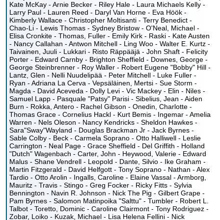
Kate McKay - Arnie Becker - Riley Hale - Laura Michaels Kelly -
Larry Paul - Lauren Reed - Daryl Van Horne - Eva Höök -
Kimberly Wallace - Christopher Moltisanti - Terry Benedict -
Chao-Li - Lewis Thomas - Sydney Bristow - O'Neal, Michael -
Elisa Cronkite - Thomas, Fuller - Emily Kirk - Raski - Kate Austen
- Nancy Callahan - Antwon Mitchell - Ling Woo - Walter E. Kurtz -
Taivainen, Juuli - Lukkari - Risto Räppääjä - John Shaft - Felicity
Porter - Edward Carnby - Brighton Sheffield - Downes, George -
George Steinbrenner - Roy Waller - Robert Eugene "Bobby" Hill -
Lantz, Glen - Nelli Nuudelipää - Peter Mitchell - Luke Fuller -
Ryan - Adriana La Cerva - Vepsäläinen, Mertsi - Sue Storm -
Magda - David Aceveda - Dolly Levi - Vic Mackey - Elin - Niles -
Samuel Lapp - Pasquale "Patsy" Parisi - Sibelius, Jean - Aiden
Burn - Rokka, Antero - Rachel Gibson - Onedin, Charlotte -
Thomas Grace - Cornelius Hackl - Kurt Bemis - Ingemar - Amelia
Warren - Nels Oleson - Nancy Kendricks - Sheldon Hawkes -
Sara"Sway"Wayland - Douglas Brackman Jr - Jack Byrnes -
Sable Colby - Beck - Carmela Soprano - Otto Halliwell - Leslie
Carrington - Neal Page - Grace Sheffield - Del Griffith - Holland
"Dutch" Wagenbach - Carter, John - Heywood, Valerie - Edward
Malus - Shane Vendrell - Leopold - Dante, Silvio - Ike Graham -
Martin Fitzgerald - David Helfgott - Tony Soprano - Nathan - Alex
Tardio - Otto Arolin - Ingalls, Caroline - Elaine Vassal - Armborg,
Mauritz - Travis - Stingo - Greg Focker - Ricky Fitts - Sylvia
Bennington - Navin R. Johnson - Nick The Pig - Gilbert Grape -
Pam Byrnes - Salomon Matinpoika "Salttu" - Tumbler - Robert L.
Talbot - Toretto, Dominic - Caroline Clairmont - Tony Rodriguez -
Zobar, Loiko - Kuzak, Michael - Lisa Helena Fellini - Nick