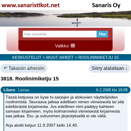
Valikko
KESKUSTELUT
>
MUUT AIHEET
> ROOLINIMIKETJU 15
↶ Takaisin aiheisiin
Siirry alalaitaan ↓
3818. Roolinimiketju 15
Libero
Lainaa
6.2.2008 klo 19:09
Tässä ketjussa on kyse tv-sarjojen ja elokuvien näyttelijöiden
roolinimistä. Seuraava jatkaa edellisen nimen viimeisestä tai sitä
edeltävästä kirjaimesta. Jos edellinen nimi päättyy kahteen
samaan kirjaimeen, myös kolmanneksi viimeisestä kirjaimesta
saa jatkaa. Etu- ja sukunimen järjestyksellä ei ole väliä.
Arja aloitti ketjun 11.9.2007 kello 14.40.