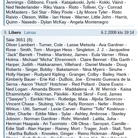
Jennings - Gibbons, Frank - Katajakoski, Jyrki - Kokki, Väinö -
Ned Nederlander - Riku Vaara - Risto - Tolliver, Cy - Conrad
McMasters - Sol Star - Riley Poole - Lily Moore Tyler - Risto
Raivio - Oleson, Willie - Ian Howe - Warner, Little John - Harris,
Quinn - Nasedo - Dylan McKay - Angela Montenegro
9.
Libero
Lainaa
6.2.2008 klo 19:14
Säie 3651 (8):
Oliver Lambert - Turner, Cole - Lasse Metsola - Ava Gardner -
Rose - Smith, Tom - Morgan Hess - Singleton, J. J. - Jacqueline
"Jack" Barrett - Thelma - Martinez, James - Eula Varner - Ritva
Holma - Michael "Micha" Ehrenreich - Claire Bennet - Ella Garth -
Harper, Judith - Hakkarainen, Villehard - Daniel Meade - Doug
Roberts - Singer, Bobby - Baketamon - Nina Myers - Sinuhe -
Holly Harper - Rudyard Kipling - Granger, Colby - Bailey, Hank -
Kimberly Bauer - Erie Kid - DuBois, Joe - Ernesto Guevara de la
Serna - Aaron "Hotch" Hotchner - Red Pollard - Diane Evans -
Ned Logan - Amanda Bloom - Maddalena - A. W. Merrick - Kaisa
Efraimintytär - Rickman, Päivikki - Kirsti Skrof - Ford, James
("Sawyer") - Eerikki Harri - Rutledge, Maia - Aljoša Skvorcov -
Vincent Chase - Stubing, Vicki - Kelly Ronson - Nefer - Robin
Wirkus - Utti, Samuel - Lexie Carver - Raimo "Tollo" Koskivuo -
Utter, Charlie - Eddie Niles - Sylar - Ashley, Ambrose - Stanley
Jobson - Norman Gardner - Rohr, Wendell - Laitila, Juha -
Herman Haapala - Ari Tuomisto - Olli Oksa - Saroyan, Camille -
Edie Stall - Alan Harper - Rainey, Mort - Trager, Josh - Stall, Tom
- Martha Bullock - Knowles, Ginger - Reino Rickman - Abigail