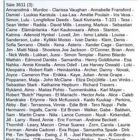
Säie 3611 (3):
Annansilmä - Murdoc - Clarissa Vaughan - Annabelle Fransford -
Damiel - Luukas Karstula - Laa-Laa - Amélie Poulain - Iris Vesa -
Simon, Lulu - Longfellow Deeds - Sauli Kiviranta - T-101 - Tess -
Sean Vetter - Radda - David Mills - Lessing, Markus - Sebastian
Caine - Elämänlanka - Kari Kaukovaara - Athos - Stanton,
Katrina - Adenoid Hynkel - Lovell, Jim - Ismo Laitela - Louise -
Sanderson, Luke - Kyllikki Moisio - Ivan Danko - Klein, Denis -
Sofia Serrano - Obelix - Xena - Asterix - Xander Cage - Garrison,
Jim - Matti Näsä - Shoeless Joe Jackson - O'Conner, Brian - Anni
- Nick Wells - Lukkari, Jussi - Simon Templar - Raimo Bilardo
Wathén - Edmond Dantès - Samantha - Henry Goldblume - Esa
Nahka - Annie Kinsella - Amos Odell - Lee Harvey Oswald - Loki -
Kleopatra - Robert Rath - Heinäsirkka - Archer, Danny - Novak,
Joyce - Cameron Poe - Eriikka - Kaye, Julian - Arnie Grape -
Poppanen, Maija - John McClane - Eliza Do(o)little - Leo Vrinks -
Sebastian Stark - Katharine Hepburn - Richard Travers -
Rykämö, Aimo - Matias Pohto - Tuomenkukka - Karl Mayer -
Robert "Butch" Haynes - El Mariachi - Hector Avila - Alice - Caleb
Mandrake - Erlynne - Nick McKussick - Kaido Kuukap - Perkins,
Abby - Bat - Terranova, Vinnie - Edie Britt - Tero Nuppi - Pelle
Hermanni - Ingalls, Carrie - Ed Brown - Walker, Gabe - Baldwin,
Sam - Martin Crane - Niila - Lance Cumson - Nuuk - Kirkendall,
Jill - Larry - Reed, Annie - Eric Forman - Andrew Beckett -
Thornhill - Leary, Macon - Omar Suarez - Zorn, Carola - Laurie
Forman - Aimée Cadoret - Eva Rojas - Samantha Spade - Dirk
Pitt - Tim Speedle - Ewing, J. R. - Joel Fleischman - Al Giordino -
Nick Savino - O'Bannon, Roy - Orson Welles - Sara Tancredi -