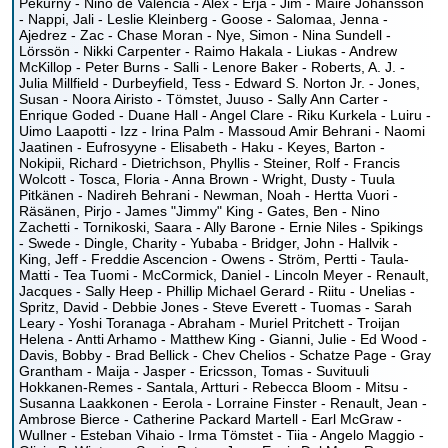
Pekurny - Niño de Valencia - Alex - Erja - Jim - Maire Johansson
- Nappi, Jali - Leslie Kleinberg - Goose - Salomaa, Jenna -
Ajedrez - Zac - Chase Moran - Nye, Simon - Nina Sundell -
Lörssön - Nikki Carpenter - Raimo Hakala - Liukas - Andrew
McKillop - Peter Burns - Salli - Lenore Baker - Roberts, A. J. -
Julia Millfield - Durbeyfield, Tess - Edward S. Norton Jr. - Jones,
Susan - Noora Airisto - Tömstet, Juuso - Sally Ann Carter -
Enrique Goded - Duane Hall - Angel Clare - Riku Kurkela - Luiru -
Uimo Laapotti - Izz - Irina Palm - Massoud Amir Behrani - Naomi
Jaatinen - Eufrosyyne - Elisabeth - Haku - Keyes, Barton -
Nokipii, Richard - Dietrichson, Phyllis - Steiner, Rolf - Francis
Wolcott - Tosca, Floria - Anna Brown - Wright, Dusty - Tuula
Pitkänen - Nadireh Behrani - Newman, Noah - Hertta Vuori -
Räsänen, Pirjo - James "Jimmy" King - Gates, Ben - Nino
Zachetti - Tornikoski, Saara - Ally Barone - Ernie Niles - Spikings
- Swede - Dingle, Charity - Yubaba - Bridger, John - Hallvik -
King, Jeff - Freddie Ascencion - Owens - Ström, Pertti - Taula-
Matti - Tea Tuomi - McCormick, Daniel - Lincoln Meyer - Renault,
Jacques - Sally Heep - Phillip Michael Gerard - Riitu - Unelias -
Spritz, David - Debbie Jones - Steve Everett - Tuomas - Sarah
Leary - Yoshi Toranaga - Abraham - Muriel Pritchett - Troijan
Helena - Antti Arhamo - Matthew King - Gianni, Julie - Ed Wood -
Davis, Bobby - Brad Bellick - Chev Chelios - Schatze Page - Gray
Grantham - Maija - Jasper - Ericsson, Tomas - Suvituuli
Hokkanen-Remes - Santala, Artturi - Rebecca Bloom - Mitsu -
Susanna Laakkonen - Eerola - Lorraine Finster - Renault, Jean -
Ambrose Bierce - Catherine Packard Martell - Earl McGraw -
Wullner - Esteban Vihaio - Irma Tömstet - Tiia - Angelo Maggio -