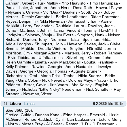
Cannan, Gilbert - Turk Malloy - Yrjö Haavisto - Timo Harjunpää -
Paula - Lake, Jonathan - Anna Herk - Rosa Roth - Howard Payne
- Nykänen, Onerva - Vic "Deak" Deakins - Scott, Deb - Bobby
Mercer - Ritchie Campbell - Eddie Leadbetter - Ridge Forrester -
Reyes, Benjamin - Nikki Newman - Armacost, Jillian - Aarne
Heikkilä - Larry Zoolander - Rouhiala, Laura - Rawlins, Jude -
Demo - Martinson, John - Hanna, Vincent - Tommy "Hawk" Hill -
Lindqvist - Solntsev, Vanja - Jim Evers - Simpson, Hank - Nelson,
Richard - Danton, Tony - Nieminen - Elsa - Spellman, Hilda -
Addie Loggins - Shumpert, Hölly - Llewelyn Davies, Jack - Claire
Simms - Matilde - Drucilla Winters - Smythe - Härmälä, Jorma -
Morrison, Jim - Morgan Adams - Martens, Jerry - Robert Ramsey
- Elvin Tibideaux - Uffaffaa-mies - Silverberg - Grimm, John -
Helen Gamble - Lisetta - Amy MacDougall - Louka, František -
Kelly Palmer - Rawlins, Georgia - Anna Huxtable - Llewelyn
Davies, George - Georgia Thomas - Auguste Bruner -
Richardson - Omi - Marin Frist - Tenho - Hilda Suarez - Eddie
Yang - Gina Colon - Nick Nevada - Dolores Mayo - Yabu - Urho
Pölönen - Elster, Gavin - Iiris Vaara - Abe Kelsey - English,
Johnny - Nicholas "Little Nicky" Needleman - Nick Schaffer - Ray
Stratton - Newman, Victor
11.
Libero
Lainaa
6.2.2008 klo 19:15
Säie 3668 (10):
Orefice, Guido - Duncan Kane - Edna Harper - Emerald - Lizzie
McGuire - Renee Raddick - Cyril - Lari Laaksonen - Estelle Muny
- Norm - Moses Pray - Al Carter - Reston, J. D. - J. Peterman -