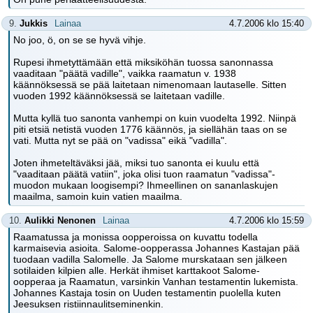
9.
Jukkis
Lainaa
4.7.2006 klo 15:40
No joo, ö, on se se hyvä vihje.
Rupesi ihmetyttämään että miksiköhän tuossa sanonnassa
vaaditaan "päätä vadille", vaikka raamatun v. 1938
käännöksessä se pää laitetaan nimenomaan lautaselle. Sitten
vuoden 1992 käännöksessä se laitetaan vadille.
Mutta kyllä tuo sanonta vanhempi on kuin vuodelta 1992. Niinpä
piti etsiä netistä vuoden 1776 käännös, ja siellähän taas on se
vati. Mutta nyt se pää on "vadissa" eikä "vadilla".
Joten ihmeteltäväksi jää, miksi tuo sanonta ei kuulu että
"vaaditaan päätä vatiin", joka olisi tuon raamatun "vadissa"-
muodon mukaan loogisempi? Ihmeellinen on sananlaskujen
maailma, samoin kuin vatien maailma.
10.
Aulikki Nenonen
Lainaa
4.7.2006 klo 15:59
Raamatussa ja monissa oopperoissa on kuvattu todella
karmaisevia asioita. Salome-oopperassa Johannes Kastajan pää
tuodaan vadilla Salomelle. Ja Salome murskataan sen jälkeen
sotilaiden kilpien alle. Herkät ihmiset karttakoot Salome-
oopperaa ja Raamatun, varsinkin Vanhan testamentin lukemista.
Johannes Kastaja tosin on Uuden testamentin puolella kuten
Jeesuksen ristiinnaulitseminenkin.