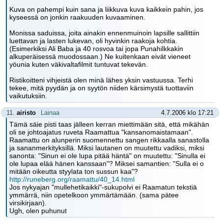
Kuva on pahempi kuin sana ja liikkuva kuva kaikkein pahin, jos
kyseessä on jonkin raakuuden kuvaaminen.
Monissa saduissa, joita ainakin ennenmuinoin lapsille sallittiin
luettavan ja lasten lukevan, oli hyvinkin raakoja kohtia.
(Esimerkiksi Ali Baba ja 40 rosvoa tai jopa Punahilkkakin
alkuperäisessä muodossaan.) Ne kuitenkaan eivät vieneet
yöunia kuten väkivaltafilmit tuntuvat tekevän.
Ristikoitteni vihjeistä olen minä lähes yksin vastuussa. Terhi
tekee, mitä pyydän ja on syytön niiden kärsimystä tuottaviin
vaikutuksiin.
11.
airisto
Lainaa
4.7.2006 klo 17:21
Tämä säie pisti taas jälleen kerran miettimään sitä, että mikähän
oli se johtoajatus ruveta Raamattua "kansanomaistamaan".
Raamattu on alunperin suomennettu sangen rikkaalla sanastolla
ja sananmerkityksillä. Miksi lautanen on muutettu vadiksi, miksi
sanonta: "Sinun ei ole lupa pitää häntä" on muutettu: "Sinulla ei
ole lupaa elää hänen kanssaan"? Miksei samantien: "Sulla ei o
mitään oikeutta styylata ton sussun kaa"?
http://runeberg.org/raamattu/40_14.html
Jos nykyajan "mullehetikaikki"-sukupolvi ei Raamatun tekstiä
ymmärrä, niin opetelkoon ymmärtämään. (sama pätee
virsikirjaan).
Ugh, olen puhunut