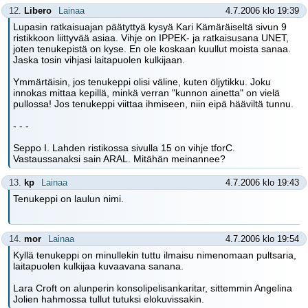
12.
Libero
Lainaa
4.7.2006 klo 19:39
Lupasin ratkaisuajan päätyttyä kysyä Kari Kämäräiseltä sivun 9
ristikkoon liittyvää asiaa. Vihje on IPPEK- ja ratkaisusana UNET,
joten tenukepistä on kyse. En ole koskaan kuullut moista sanaa.
Jaska tosin vihjasi laitapuolen kulkijaan.
Ymmärtäisin, jos tenukeppi olisi väline, kuten öljytikku. Joku
innokas mittaa kepillä, minkä verran "kunnon ainetta" on vielä
pullossa! Jos tenukeppi viittaa ihmiseen, niin eipä hääviltä tunnu.
- - -
Seppo I. Lahden ristikossa sivulla 15 on vihje tforC.
Vastaussanaksi sain ARAL. Mitähän meinannee?
13.
kp
Lainaa
4.7.2006 klo 19:43
Tenukeppi on laulun nimi.
14.
mor
Lainaa
4.7.2006 klo 19:54
Kyllä tenukeppi on minullekin tuttu ilmaisu nimenomaan pultsaria,
laitapuolen kulkijaa kuvaavana sanana.
Lara Croft on alunperin konsolipelisankaritar, sittemmin Angelina
Jolien hahmossa tullut tutuksi elokuvissakin.