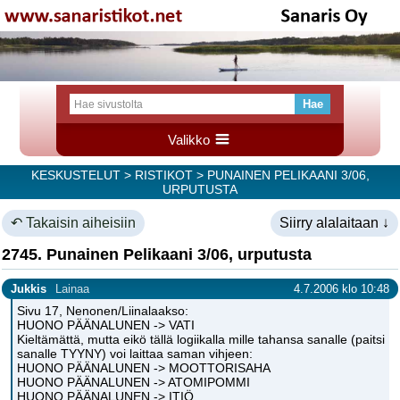
Valikko
KESKUSTELUT
>
RISTIKOT
> PUNAINEN PELIKAANI 3/06,
URPUTUSTA
↶ Takaisin aiheisiin
Siirry alalaitaan ↓
2745. Punainen Pelikaani 3/06, urputusta
Jukkis
Lainaa
4.7.2006 klo 10:48
Sivu 17, Nenonen/Liinalaakso:
HUONO PÄÄNALUNEN -> VATI
Kieltämättä, mutta eikö tällä logiikalla mille tahansa sanalle (paitsi
sanalle TYYNY) voi laittaa saman vihjeen:
HUONO PÄÄNALUNEN -> MOOTTORISAHA
HUONO PÄÄNALUNEN -> ATOMIPOMMI
HUONO PÄÄNALUNEN -> ITIÖ