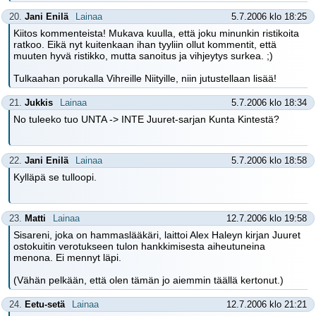
20.
Jani Enilä
Lainaa
5.7.2006 klo 18:25
Kiitos kommenteista! Mukava kuulla, että joku minunkin ristikoita
ratkoo. Eikä nyt kuitenkaan ihan tyyliin ollut kommentit, että
muuten hyvä ristikko, mutta sanoitus ja vihjeytys surkea. ;)
Tulkaahan porukalla Vihreille Niityille, niin jutustellaan lisää!
21.
Jukkis
Lainaa
5.7.2006 klo 18:34
No tuleeko tuo UNTA -> INTE Juuret-sarjan Kunta Kintestä?
22.
Jani Enilä
Lainaa
5.7.2006 klo 18:58
Kylläpä se tulloopi.
23.
Matti
Lainaa
12.7.2006 klo 19:58
Sisareni, joka on hammaslääkäri, laittoi Alex Haleyn kirjan Juuret
ostokuitin verotukseen tulon hankkimisesta aiheutuneina
menona. Ei mennyt läpi.
(Vähän pelkään, että olen tämän jo aiemmin täällä kertonut.)
24.
Eetu-setä
Lainaa
12.7.2006 klo 21:21