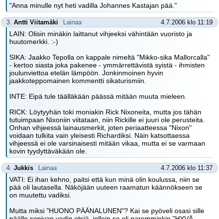
"Anna minulle nyt heti vadilla Johannes Kastajan pää."
3.
Antti Viitamäki
Lainaa
4.7.2006 klo 11:19
LAIN: Olisin minäkin laittanut vihjeeksi vähintään vuoristo ja
huutomerkki. :-)
SIKA: Jaakko Tepolla on kappale nimeltä "Mikko-sika Mallorcalla"
- kertoo siasta joka pakenee - ymmärrettävistä syistä - ihmisten
joulunviettoa etelän lämpöön. Jonkinmoinen hyvin
jaakkoteppomainen kommentti sikaturismiin.
INTE: Eipä tule täälläkään päässä mitään muuta mieleen.
RICK: Löytyyhän toki moniakin Rick Nixoneita, mutta jos tähän
tutuimpaan Nixoniin viitataan, niin Rickille ei juuri ole perusteita.
Onhan vihjeessä lainausmerkit, joten periaatteessa "Nixon"
voidaan tulkita vain yleisesti Richardiksi. Näin katsottaessa
vihjeessä ei ole varsinaisesti mitään vikaa, mutta ei se varmaan
kovin tyydyttäväkään ole.
4.
Jukkis
Lainaa
4.7.2006 klo 11:37
VATI: Ei ihan kehno, paitsi että kun minä olin koulussa, niin se
pää oli lautasella. Näköjään uuteen raamatun käännökseen se
on muutettu vadiksi.
Mutta miksi "HUONO PÄÄNALUNEN"? Kai se pyöveli osasi sille
päälle sopivan vadin etsiä, jolloin se oli paremminkin "HYVÄ