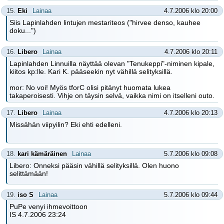
15.
Eki
Lainaa
4.7.2006 klo 20:00
Siis Lapinlahden lintujen mestariteos ("hirvee denso, kauhee
doku...")
16.
Libero
Lainaa
4.7.2006 klo 20:11
Lapinlahden Linnuilla näyttää olevan "Tenukeppi"-niminen kipale,
kiitos kp:lle. Kari K. pääseekin nyt vähillä selityksillä.
mor: No voi! Myös tforC olisi pitänyt huomata lukea
takaperoisesti. Vihje on täysin selvä, vaikka nimi on itselleni outo.
17.
Libero
Lainaa
4.7.2006 klo 20:13
Missähän viipyilin? Eki ehti edelleni.
18.
kari kämäräinen
Lainaa
5.7.2006 klo 09:08
Libero: Onneksi pääsin vähillä selityksillä. Olen huono
selittämään!
19.
iso S
Lainaa
5.7.2006 klo 09:44
PuPe venyi ihmevoittoon
IS 4.7.2006 23:24