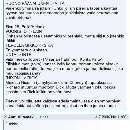
HUONO PÄÄNALUNEN -> ATTA
Vai enkö ymmärrä jotain? Onko jollain piireillä tapana käyttää
tyynyn puuttuessa nimenomaan jonkinlaista vatia seuraavana
vaihtoehtona?
Sivu 28, Enilä/Heinola:
VUORISTO -> LAIN
Onhan vuoristossa useampikin vuorenlaki, mutta silti tuo jotenkin
tökkii.
TEPOLLA MIKKO -> SIKA
En ymmärrä ollenkaan.
UNTA -> INTE
Viitanneeko Juuret -TV-sarjan hahmoon Kunta Kinte?
Piilokirjaimen (toka) kanssa kyllä kohtuuttoman vaikea ainakin
nuoremmille ratkojille. Vai joku muu logiikka ja mahdollisesti joku
muu ratkaisusana?
"NIXON" -> RICK
Minusta Nixonin (ja nykyään esim. Cheneyn) tapauksessa
Richard muuntuu muotoon Dick. Mutta varmaan joku joskus
jossain sen Rick:ksikin on vääntänyt.
Tietysti voi olla, että kaikissa edellämainituissa olen ympäröivät
sanat laittanut väärin ja oikeat ratkaisut on ihan jotain muuta.
2.
Antti Viitamäki
Lainaa
4.7.2006 klo 11:08
Jukkis: