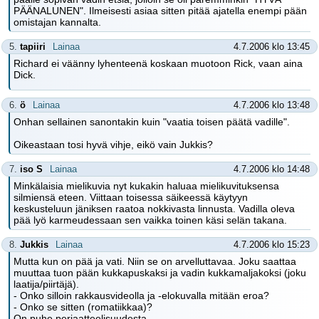
PÄÄNALUNEN". Ilmeisesti asiaa sitten pitää ajatella enempi pään
omistajan kannalta.
5.
tapiiri
Lainaa
4.7.2006 klo 13:45
Richard ei väänny lyhenteenä koskaan muotoon Rick, vaan aina
Dick.
6.
ö
Lainaa
4.7.2006 klo 13:48
Onhan sellainen sanontakin kuin "vaatia toisen päätä vadille".
Oikeastaan tosi hyvä vihje, eikö vain Jukkis?
7.
iso S
Lainaa
4.7.2006 klo 14:48
Minkälaisia mielikuvia nyt kukakin haluaa mielikuvituksensa
silmiensä eteen. Viittaan toisessa säikeessä käytyyn
keskusteluun jäniksen raatoa nokkivasta linnusta. Vadilla oleva
pää lyö karmeudessaan sen vaikka toinen käsi selän takana.
8.
Jukkis
Lainaa
4.7.2006 klo 15:23
Mutta kun on pää ja vati. Niin se on arvelluttavaa. Joku saattaa
muuttaa tuon pään kukkapuskaksi ja vadin kukkamaljakoksi (joku
laatija/piirtäjä).
- Onko silloin rakkausvideolla ja -elokuvalla mitään eroa?
- Onko se sitten (romatiikkaa)?
On puhe periaatteelisuudesta.