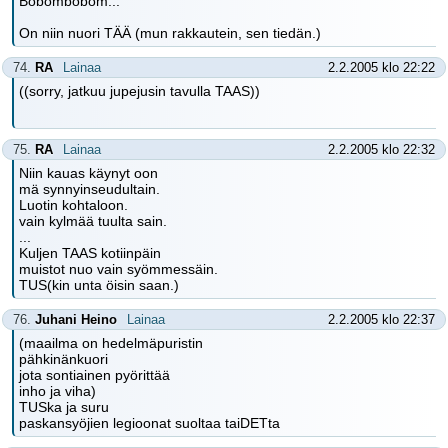
Bobombobom...
On niin nuori TÄÄ (mun rakkautein, sen tiedän.)
74.
RA
Lainaa
2.2.2005 klo 22:22
((sorry, jatkuu jupejusin tavulla TAAS))
75.
RA
Lainaa
2.2.2005 klo 22:32
Niin kauas käynyt oon
mä synnyinseudultain.
Luotin kohtaloon.
vain kylmää tuulta sain.
...
Kuljen TAAS kotiinpäin
muistot nuo vain syömmessäin.
TUS(kin unta öisin saan.)
76.
Juhani Heino
Lainaa
2.2.2005 klo 22:37
(maailma on hedelmäpuristin
pähkinänkuori
jota sontiainen pyörittää
inho ja viha)
TUSka ja suru
paskansyöjien legioonat suoltaa taiDETta