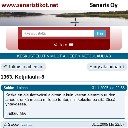
Valikko
KESKUSTELUT
>
MUUT AIHEET
> KETJULAULU-8
↶ Takaisin aiheisiin
Siirry alalaitaan ↓
1363. Ketjulaulu-8
Sakke
Lainaa
31.1.2005 klo 22:53
Koska en ole tiettävästi aloittanut kuin kerran aiemmin uuden
aiheen, enkä muista mille se tuntui, niin kokeilenpa sitä tässä
yhteydessä.
..jatkuu MÄ
2.
Sakke
Lainaa
31.1.2005 klo 22:57