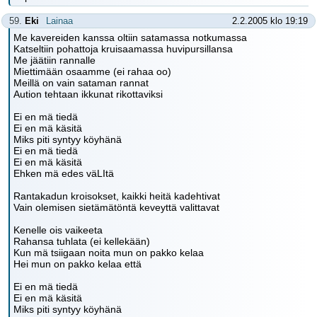
59.
Eki
Lainaa
2.2.2005 klo 19:19
Me kavereiden kanssa oltiin satamassa notkumassa
Katseltiin pohattoja kruisaamassa huvipursillansa
Me jäätiin rannalle
Miettimään osaamme (ei rahaa oo)
Meillä on vain sataman rannat
Aution tehtaan ikkunat rikottaviksi
Ei en mä tiedä
Ei en mä käsitä
Miks piti syntyy köyhänä
Ei en mä tiedä
Ei en mä käsitä
Ehken mä edes väLItä
Rantakadun kroisokset, kaikki heitä kadehtivat
Vain olemisen sietämätöntä keveyttä valittavat
Kenelle ois vaikeeta
Rahansa tuhlata (ei kellekään)
Kun mä tsiigaan noita mun on pakko kelaa
Hei mun on pakko kelaa että
Ei en mä tiedä
Ei en mä käsitä
Miks piti syntyy köyhänä