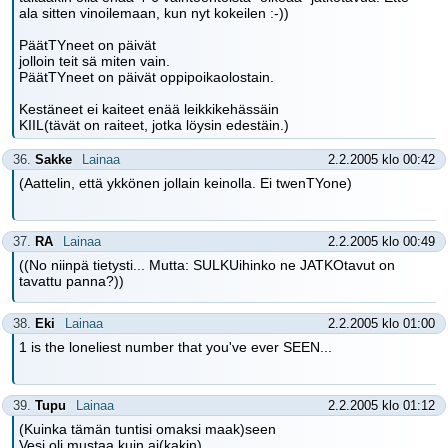
ala sitten vinoilemaan, kun nyt kokeilen :-))
PäätTYneet on päivät
jolloin teit sä miten vain.
PäätTYneet on päivät oppipoikaolostain.
Kestäneet ei kaiteet enää leikkikehässäin
KIIL(tävät on raiteet, jotka löysin edestäin.)
36.
Sakke
Lainaa
2.2.2005 klo 00:42
(Aattelin, että ykkönen jollain keinolla. Ei twenTYone)
37.
RA
Lainaa
2.2.2005 klo 00:49
((No niinpä tietysti... Mutta: SULKUihinko ne JATKOtavut on
tavattu panna?))
38.
Eki
Lainaa
2.2.2005 klo 01:00
1 is the loneliest number that you've ever SEEN...
39.
Tupu
Lainaa
2.2.2005 klo 01:12
(Kuinka tämän tuntisi omaksi maak)seen
Vesi oli mustaa kuin ai(kakin)