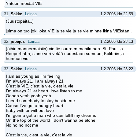
Yhteen meidät VIE
31.
Sakke
Lainaa
1.2.2005 klo 22:59
(Juustopäitä..)
julma on tuo joki joka VIE ja se vie ja se vie minne ikinä VIEkään..
32.
jupejus
Lainaa
1.2.2005 klo 23:13
(öihin mannermaisiin) vie tie suureen maailmaan. St. Pauli ja
Reeperbahn, sinne veri vetää uudestaan sumuun, Kolibriin ja
humuun vie..
33.
Sakke
Lainaa
1.2.2005 klo 23:22
I am as young as I’m feeling
I’m always 21, I am always 21
C’est la VIE, c’est la vie, c’est la vie
I’m always 21 at heart, love listen to me
Ooooh yeah yeah yeah
I need somebody to stay beside me
Cause I’ve got a hungry heart
Baby with or without love
I’m gonna get a man who can fulfill my dreams
On the top of the world I don’t wanna be alone
No no no not me
C’est la vie, c’est la vie, c’est la vie