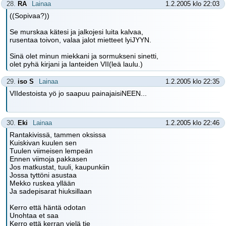
28.
RA
Lainaa
1.2.2005 klo 22:03
((Sopivaa?))
Se murskaa kätesi ja jalkojesi luita kalvaa,
rusentaa toivon, valaa jalot mietteet lyiJYYN.
Sinä olet minun miekkani ja sormukseni sinetti,
olet pyhä kirjani ja lanteiden VII(leä laulu.)
29.
iso S
Lainaa
1.2.2005 klo 22:35
VIIdestoista yö jo saapuu painajaisiNEEN...
30.
Eki
Lainaa
1.2.2005 klo 22:46
Rantakivissä, tammen oksissa
Kuiskivan kuulen sen
Tuulen viimeisen lempeän
Ennen viimoja pakkasen
Jos matkustat, tuuli, kaupunkiin
Jossa tyttöni asustaa
Mekko ruskea yllään
Ja sadepisarat hiuksillaan
Kerro että häntä odotan
Unohtaa et saa
Kerro että kerran vielä tie