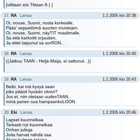
[viittaan siis Tittaan 8-) ]
17.
RA
Lainaa
1.2.2005 klo 20:38
Oi, nouse, Suomi, nosta korkealle,
Pääs' seppelöimä suurten muistojen.
Oi, nouse, Suomi, näyTIT maailmalle,
Sa että karkoitit orjuuden,
Ja ettet taipunut sa sorRON...
18.
RA
Lainaa
1.2.2005 klo 20:40
((Jatkuu TAAN - Heljä-Maija, ei sattunut...))
19.
RA
Lainaa
1.2.2005 klo 20:43
Beibi, kai mä kysyä saan
joko pääsit hyvään oloon?
Jos et, niin otetaan uudesTAAN,
minä panen sua hampaankoLOON.
20.
Eki
Lainaa
1.2.2005 klo 20:46
Lapset kuunnelkaa
Tarkasti nyt kuunnelkaa
Onhan juttuja
Joita harvat nähdä saa
Aivan kulman takana