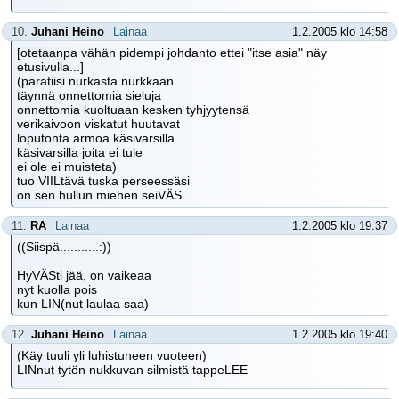
10.
Juhani Heino
Lainaa
1.2.2005 klo 14:58
[otetaanpa vähän pidempi johdanto ettei "itse asia" näy
etusivulla...]
(paratiisi nurkasta nurkkaan
täynnä onnettomia sieluja
onnettomia kuoltuaan kesken tyhjyytensä
verikaivoon viskatut huutavat
loputonta armoa käsivarsilla
käsivarsilla joita ei tule
ei ole ei muisteta)
tuo VIILtävä tuska perseessäsi
on sen hullun miehen seiVÄS
11.
RA
Lainaa
1.2.2005 klo 19:37
((Siispä...........:))
HyVÄSti jää, on vaikeaa
nyt kuolla pois
kun LIN(nut laulaa saa)
12.
Juhani Heino
Lainaa
1.2.2005 klo 19:40
(Käy tuuli yli luhistuneen vuoteen)
LINnut tytön nukkuvan silmistä tappeLEE