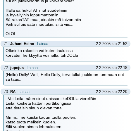
sul on jalokivisormus ja korvarenkaat.
Illalla sä hukuTAT mut suudelmiin
ja hyväilyihin loppumattomiin.
Sä rakasTAT mua, ainakin mä toivon niin.
Vaik sul ois sata muutakin, siitä viis...
Oi OI
71.
Juhani Heino
Lainaa
2.2.2005 klo 21:52
OIkeinko rakastin vai kuten lauluissa
korvaten herkkyyttä voimalla, tahDOLla
72.
jupejus
Lainaa
2.2.2005 klo 22:18
(Hello) Dolly! Well, Hello Dolly, tervetullut joukkoon tummaan oot
sä taas..
73.
RA
Lainaa
2.2.2005 klo 22:20
..Voi Leila, näen sinut unissani keDOLla vierelläin.
Leila, kosketa kättäni porttikongissa,
että tietäisin sinun olevan totta.
Mmm... ne kuiskii kadun tuolla puolen,
katso tuota melkein kuolen.
Silti vuolen nimes lehmukseen.