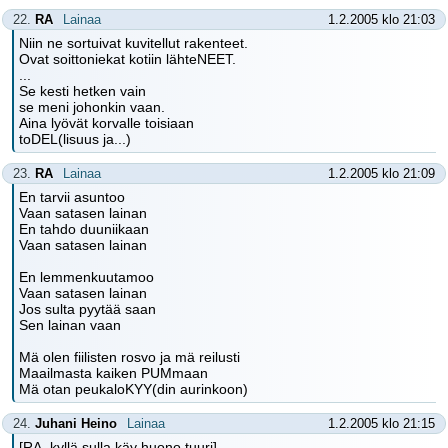
22.
RA
Lainaa
1.2.2005 klo 21:03
Niin ne sortuivat kuvitellut rakenteet.
Ovat soittoniekat kotiin lähteNEET.
...
Se kesti hetken vain
se meni johonkin vaan.
Aina lyövät korvalle toisiaan
toDEL(lisuus ja...)
23.
RA
Lainaa
1.2.2005 klo 21:09
En tarvii asuntoo
Vaan satasen lainan
En tahdo duuniikaan
Vaan satasen lainan
En lemmenkuutamoo
Vaan satasen lainan
Jos sulta pyytää saan
Sen lainan vaan
Mä olen fiilisten rosvo ja mä reilusti
Maailmasta kaiken PUMmaan
Mä otan peukaloKYY(din aurinkoon)
24.
Juhani Heino
Lainaa
1.2.2005 klo 21:15
[RA, kyllä sulla käy huono tuuri]