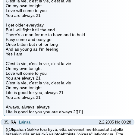
C’est la vie, c’est la vie, c’est la vie
On my own tonight
Love will come to you
You are always 21
I get older everyday
But I will fight it till the end
There’s a man for me to have and to hold
Easy come and easy go
Once bitten but not for long
And as young as I’m feeling
Yes I am
C’est la vie, c’est la vie, c’est la vie
On my own tonight
Love will come to you
You are always 21
C’est la vie, c’est la vie, c’est la vie
On my own tonight
Life is good for you, always 21
You are always 21
Always, always, always
Life is good for you you are always 2[[1]]
35.
RA
Lainaa
2.2.2005 klo 00:28
((Olipahan Sakke tosi hyvä, että selvensit merkkausta! Jäljellä
taitaakin olla enää 4-6 vaihtoehtoista "oikeaa" jatkotavua. Ette