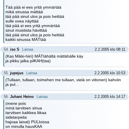
Tää pää ei ees yritä ymmärtää
mikä sinussa mättää
tää pää sinut ulos ja pois heittää
sulle ovea näyttää
tää pää ei ees yritä ymmärtää
sinut muistista hävittää
tää pää sinut ulos ja pois heittää
kaikki sinussa MÄTtää
54.
iso S
Lainaa
2.2.2005 klo 08:11
(Kas Mikki-hiiri) MÄTtähältä mättähälle käy
ja pikku jalka pilKAH(taa)
55.
jupejus
Lainaa
2.2.2005 klo 10:53
(Tullaan, tullaan, toimehen me tullaan, vielä on viitonen) kahviin
ja pul...
56.
Juhani Heino
Lainaa
2.2.2005 klo 14:17
(mene pois
minä tarvitsen sinua
tarvitsen kaikkea liikaa
sidetarpeita
hajoaa laivat) PULloissa
on minulla hausKAA