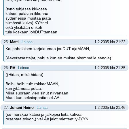
(tyttö tyhjässä kirkossa
katsoo palavaa ikkunaa
sydämessä mustaa jäätä
silmässä kuiva) KYYnel
eikä yksikään enkeli
tule koskaan lohDUTtamaan
25.
Matti
Lainaa
1.2.2005 klo 21:22
Kai paholaisen karjalaumaa jouDUT ajaMAAN,
(Aaveratsastajat, pahus kun en muista pitemmälle sanoja)
26.
RA
Lainaa
1.2.2005 klo 21:35
((Hidas, mikä hidas))
Beibi, beibi tule rokkaaMAAN,
kun jytämusa pelaa.
Minä suoraan vien sinut nirvanaan
Muut kun seksioppaita seLAA.
27.
Juhani Heino
Lainaa
1.2.2005 klo 21:46
(se murskaa kätesi ja jalkojesi luita kalvaa
rusentaa toivon,) vaLAA jalot mietteet lyiJYYN