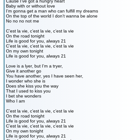
Cause I’ve got a hungry heart
Baby with or without love
I’m gonna get a man who can fulfill my dreams
On the top of the world I don’t wanna be alone
No no no not me
C’est la vie, c’est la vie, c’est la vie
On the road tonight
Life is good for you, always 21
C’est la vie, c’est la vie, c’est la vie
On my own tonight
Life is good for you, always 21
Love is a lyer, but I’m a tryer,
Give it another go
You have another, yes I have seen her,
I wonder who she is
Does she kiss you the way
That I used to kiss you
I bet she wonders
Who I am
C’est la vie, c’est la vie, c’est la vie
On the road tonight
Life is good for you, always 21
C’est la vie, c’est la vie, c’est la vie
On my own tonight
Life is good for you, always 21