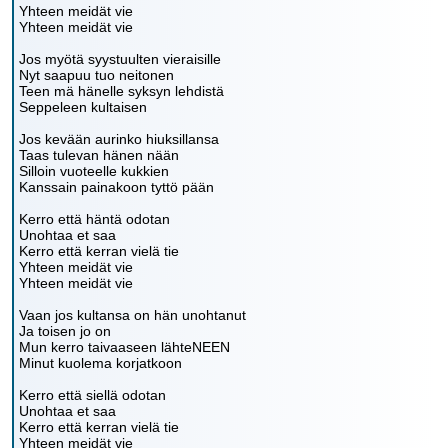
Yhteen meidät vie
Yhteen meidät vie
Jos myötä syystuulten vieraisille
Nyt saapuu tuo neitonen
Teen mä hänelle syksyn lehdistä
Seppeleen kultaisen
Jos kevään aurinko hiuksillansa
Taas tulevan hänen nään
Silloin vuoteelle kukkien
Kanssain painakoon tyttö pään
Kerro että häntä odotan
Unohtaa et saa
Kerro että kerran vielä tie
Yhteen meidät vie
Yhteen meidät vie
Vaan jos kultansa on hän unohtanut
Ja toisen jo on
Mun kerro taivaaseen lähteNEEN
Minut kuolema korjatkoon
Kerro että siellä odotan
Unohtaa et saa
Kerro että kerran vielä tie
Yhteen meidät vie