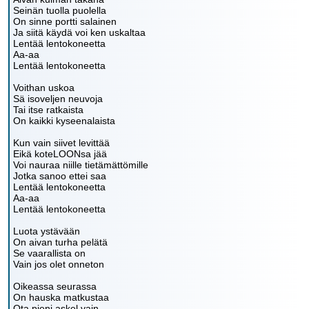
Seinän tuolla puolella
On sinne portti salainen
Ja siitä käydä voi ken uskaltaa
Lentää lentokoneetta
Aa-aa
Lentää lentokoneetta
Voithan uskoa
Sä isoveljen neuvoja
Tai itse ratkaista
On kaikki kyseenalaista
Kun vain siivet levittää
Eikä koteLOONsa jää
Voi nauraa niille tietämättömille
Jotka sanoo ettei saa
Lentää lentokoneetta
Aa-aa
Lentää lentokoneetta
Luota ystävään
On aivan turha pelätä
Se vaarallista on
Vain jos olet onneton
Oikeassa seurassa
On hauska matkustaa
Ota pieni askel vain