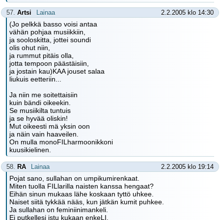
57.
Artsi
Lainaa
2.2.2005 klo 14:30
(Jo pelkkä basso voisi antaa
vähän pohjaa musiikkiin,
ja sooloskitta, jottei soundi
olis ohut niin,
ja rummut pitäis olla,
jotta tempoon päästäisiin,
ja jostain kau)KAA jouset salaa
liukuis eetteriin...
Ja niin me soitettaisiin
kuin bändi oikeekin.
Se musiikilta tuntuis
ja se hyvää oliskin!
Mut oikeesti mä yksin oon
ja näin vain haaveilen.
On mulla monoFILharmoonikkoni
kuusikielinen.
58.
RA
Lainaa
2.2.2005 klo 19:14
Pojat sano, sullahan on umpikumirenkaat.
Miten tuolla FILlarilla naisten kanssa hengaat?
Eihän sinun mukaas lähe koskaan tyttö uhkee.
Naiset siitä tykkää nääs, kun jätkän kumit puhkee.
Ja sullahan on feminiinimankeli.
Ei putkellesi istu kukaan enkeLI.