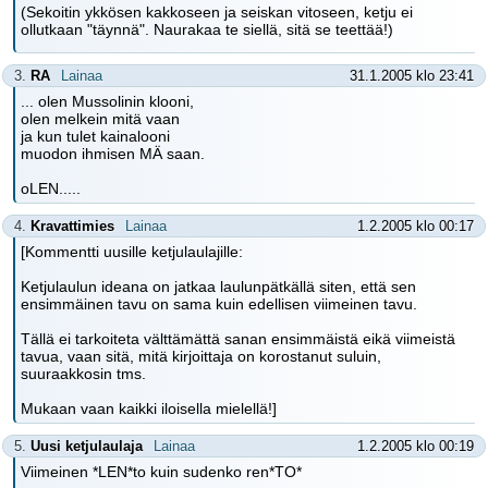
(Sekoitin ykkösen kakkoseen ja seiskan vitoseen, ketju ei
ollutkaan "täynnä". Naurakaa te siellä, sitä se teettää!)
3.
RA
Lainaa
31.1.2005 klo 23:41
... olen Mussolinin klooni,
olen melkein mitä vaan
ja kun tulet kainalooni
muodon ihmisen MÄ saan.
oLEN.....
4.
Kravattimies
Lainaa
1.2.2005 klo 00:17
[Kommentti uusille ketjulaulajille:
Ketjulaulun ideana on jatkaa laulunpätkällä siten, että sen
ensimmäinen tavu on sama kuin edellisen viimeinen tavu.
Tällä ei tarkoiteta välttämättä sanan ensimmäistä eikä viimeistä
tavua, vaan sitä, mitä kirjoittaja on korostanut suluin,
suuraakkosin tms.
Mukaan vaan kaikki iloisella mielellä!]
5.
Uusi ketjulaulaja
Lainaa
1.2.2005 klo 00:19
Viimeinen *LEN*to kuin sudenko ren*TO*