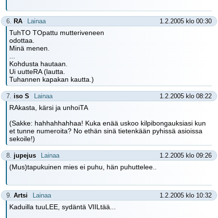
6.
RA
Lainaa
1.2.2005 klo 00:30
TuhTO TOpattu mutteriveneen
odottaa.
Minä menen.
...
Kohdusta hautaan.
Ui uutteRA (lautta.
Tuhannen kapakan kautta.)
7.
iso S
Lainaa
1.2.2005 klo 08:22
RAkasta, kärsi ja unhoiTA
(Sakke: hahhahhahhaa! Kuka enää uskoo kilpibongauksiasi kun
et tunne numeroita? No ethän sinä tietenkään pyhissä asioissa
sekoile!)
8.
jupejus
Lainaa
1.2.2005 klo 09:26
(Mus)tapukuinen mies ei puhu, hän puhuttelee..
9.
Artsi
Lainaa
1.2.2005 klo 10:32
Kaduilla tuuLEE, sydäntä VIILtää...