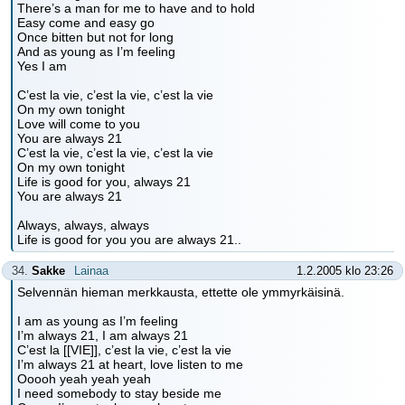
There’s a man for me to have and to hold
Easy come and easy go
Once bitten but not for long
And as young as I’m feeling
Yes I am
C’est la vie, c’est la vie, c’est la vie
On my own tonight
Love will come to you
You are always 21
C’est la vie, c’est la vie, c’est la vie
On my own tonight
Life is good for you, always 21
You are always 21
Always, always, always
Life is good for you you are always 21..
34.
Sakke
Lainaa
1.2.2005 klo 23:26
Selvennän hieman merkkausta, ettette ole ymmyrkäisinä.
I am as young as I’m feeling
I’m always 21, I am always 21
C’est la [[VIE]], c’est la vie, c’est la vie
I’m always 21 at heart, love listen to me
Ooooh yeah yeah yeah
I need somebody to stay beside me