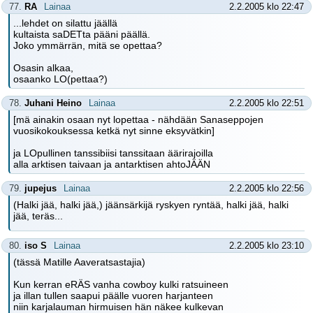
77.
RA
Lainaa
2.2.2005 klo 22:47
...lehdet on silattu jäällä
kultaista saDETta pääni päällä.
Joko ymmärrän, mitä se opettaa?
Osasin alkaa,
osaanko LO(pettaa?)
78.
Juhani Heino
Lainaa
2.2.2005 klo 22:51
[mä ainakin osaan nyt lopettaa - nähdään Sanaseppojen
vuosikokouksessa ketkä nyt sinne eksyvätkin]
ja LOpullinen tanssibiisi tanssitaan äärirajoilla
alla arktisen taivaan ja antarktisen ahtoJÄÄN
79.
jupejus
Lainaa
2.2.2005 klo 22:56
(Halki jää, halki jää,) jäänsärkijä ryskyen ryntää, halki jää, halki
jää, teräs...
80.
iso S
Lainaa
2.2.2005 klo 23:10
(tässä Matille Aaveratsastajia)
Kun kerran eRÄS vanha cowboy kulki ratsuineen
ja illan tullen saapui päälle vuoren harjanteen
niin karjalauman hirmuisen hän näkee kulkevan