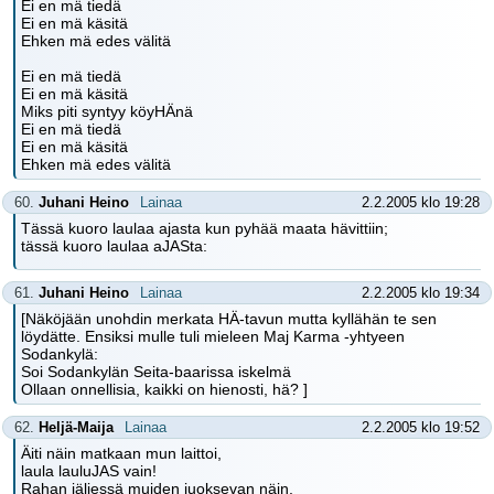
Ei en mä tiedä
Ei en mä käsitä
Ehken mä edes välitä
Ei en mä tiedä
Ei en mä käsitä
Miks piti syntyy köyHÄnä
Ei en mä tiedä
Ei en mä käsitä
Ehken mä edes välitä
60.
Juhani Heino
Lainaa
2.2.2005 klo 19:28
Tässä kuoro laulaa ajasta kun pyhää maata hävittiin;
tässä kuoro laulaa aJASta:
61.
Juhani Heino
Lainaa
2.2.2005 klo 19:34
[Näköjään unohdin merkata HÄ-tavun mutta kyllähän te sen
löydätte. Ensiksi mulle tuli mieleen Maj Karma -yhtyeen
Sodankylä:
Soi Sodankylän Seita-baarissa iskelmä
Ollaan onnellisia, kaikki on hienosti, hä? ]
62.
Heljä-Maija
Lainaa
2.2.2005 klo 19:52
Äiti näin matkaan mun laittoi,
laula lauluJAS vain!
Rahan jäljessä muiden juoksevan näin,