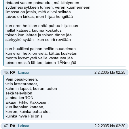
rintaani vasten painaudut, mä kiihtyneen
sydämesi sykkeen tunnen, veren kuumenneen
ilmassa on jotain, mitä ei voi selittää
taivas on kirkas, meri hiljaa hengittää
kun eron hetki on enää puhuu hiljaisuus
hellät katseet, kuuma kosketus
toinen kun lähtee ja toinen tänne jää
särkyykö sydän - kun se irti revitään
sun huulillesi painan hellän suudelman
kun eron hetki on vielä, kättäs kosketan
monta kysymystä vaille vastausta jää
toinen meistä lähtee, toinen TÄNne jää
46.
RA
Lainaa
2.2.2005 klo 02:25
Vein pesukoneen,
vein lastenrattaat,
kähmin lapset, koiran, auton
sekä television
ja aina kerRON
aikaan Pikku Kakkosen,
kun iltapalan kattaan,
kerron, kuinka paha olet,
kuinka hyvä I(si on.)
47.
RA
Lainaa
2.2.2005 klo 02:30