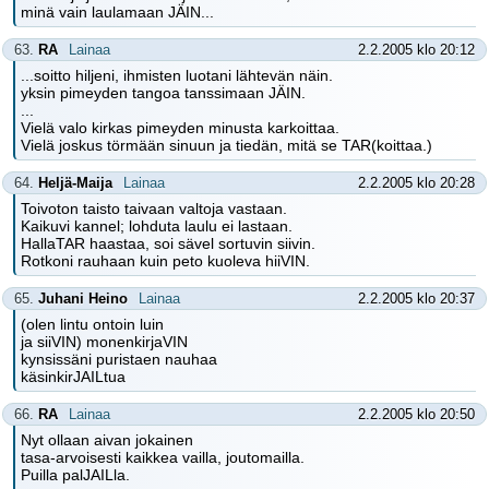
minä vain laulamaan JÄIN...
63.
RA
Lainaa
2.2.2005 klo 20:12
...soitto hiljeni, ihmisten luotani lähtevän näin.
yksin pimeyden tangoa tanssimaan JÄIN.
...
Vielä valo kirkas pimeyden minusta karkoittaa.
Vielä joskus törmään sinuun ja tiedän, mitä se TAR(koittaa.)
64.
Heljä-Maija
Lainaa
2.2.2005 klo 20:28
Toivoton taisto taivaan valtoja vastaan.
Kaikuvi kannel; lohduta laulu ei lastaan.
HallaTAR haastaa, soi sävel sortuvin siivin.
Rotkoni rauhaan kuin peto kuoleva hiiVIN.
65.
Juhani Heino
Lainaa
2.2.2005 klo 20:37
(olen lintu ontoin luin
ja siiVIN) monenkirjaVIN
kynsissäni puristaen nauhaa
käsinkirJAILtua
66.
RA
Lainaa
2.2.2005 klo 20:50
Nyt ollaan aivan jokainen
tasa-arvoisesti kaikkea vailla, joutomailla.
Puilla palJAILla.