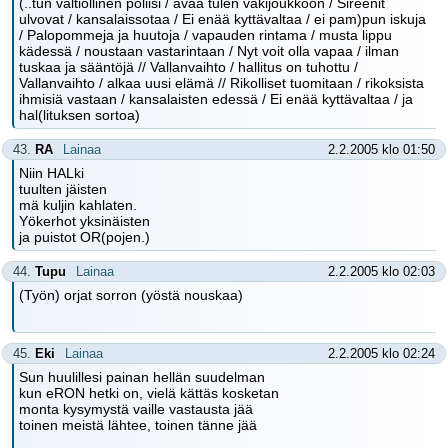
(..tun valtiollinen poliisi / avaa tulen väkijoukkoon / Sireenit
ulvovat / kansalaissotaa / Ei enää kyttävaltaa / ei pam)pun iskuja
/ Palopommeja ja huutoja / vapauden rintama / musta lippu
kädessä / noustaan vastarintaan / Nyt voit olla vapaa / ilman
tuskaa ja sääntöjä // Vallanvaihto / hallitus on tuhottu /
Vallanvaihto / alkaa uusi elämä // Rikolliset tuomitaan / rikoksista
ihmisiä vastaan / kansalaisten edessä / Ei enää kyttävaltaa / ja
hal(lituksen sortoa)
43.
RA
Lainaa
2.2.2005 klo 01:50
Niin HALki
tuulten jäisten
mä kuljin kahlaten.
Yökerhot yksinäisten
ja puistot OR(pojen.)
44.
Tupu
Lainaa
2.2.2005 klo 02:03
(Työn) orjat sorron (yöstä nouskaa)
45.
Eki
Lainaa
2.2.2005 klo 02:24
Sun huulillesi painan hellän suudelman
kun eRON hetki on, vielä kättäs kosketan
monta kysymystä vaille vastausta jää
toinen meistä lähtee, toinen tänne jää