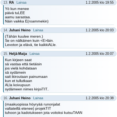
13.
RA
Lainaa
1.2.2005 klo 19:55
Yö kun menee
päivä tuLEE
aamu sarastaa.
Näin vaikka E(roammekin)
14.
Juhani Heino
Lainaa
1.2.2005 klo 20:03
(Tähän kuulee meren.)
Se on nälkäinen kuin <E>läin.
Levoton ja elävä, tie kaikkiALle.
15.
Heljä-Maija
Lainaa
1.2.2005 klo 20:07
Kun kirjeen saat
sä vastaa että tietäisin
jos vielä kohdataan
sä sydämein
sait ikiroutaan painumaan
kun et tullutkaan
ALla koivupuun
sydämeen nimes kirjoiTIT..
16.
Juhani Heino
Lainaa
1.2.2005 klo 20:38
(maakuopissa höyryää runonjalat
valtateillä etenee) projekTIT
tuhoon ja kadotukseen jota voitoksi kutsuTAAN