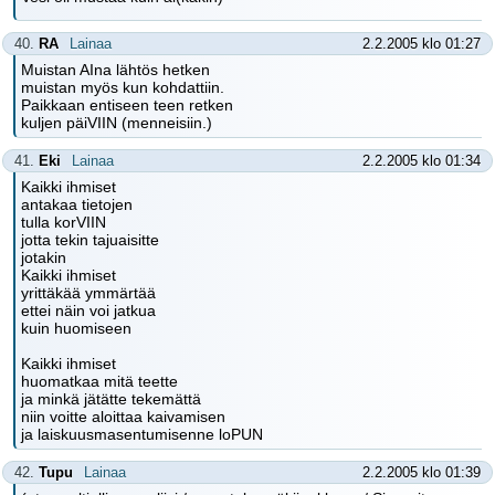
40.
RA
Lainaa
2.2.2005 klo 01:27
Muistan AIna lähtös hetken
muistan myös kun kohdattiin.
Paikkaan entiseen teen retken
kuljen päiVIIN (menneisiin.)
41.
Eki
Lainaa
2.2.2005 klo 01:34
Kaikki ihmiset
antakaa tietojen
tulla korVIIN
jotta tekin tajuaisitte
jotakin
Kaikki ihmiset
yrittäkää ymmärtää
ettei näin voi jatkua
kuin huomiseen
Kaikki ihmiset
huomatkaa mitä teette
ja minkä jätätte tekemättä
niin voitte aloittaa kaivamisen
ja laiskuusmasentumisenne loPUN
42.
Tupu
Lainaa
2.2.2005 klo 01:39