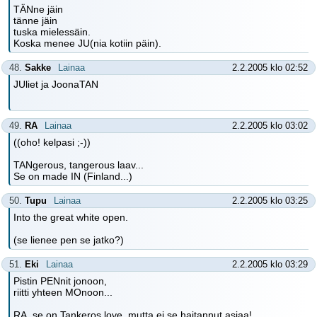
TÄNne jäin
tänne jäin
tuska mielessäin.
Koska menee JU(nia kotiin päin).
48.
Sakke
Lainaa
2.2.2005 klo 02:52
JUliet ja JoonaTAN
49.
RA
Lainaa
2.2.2005 klo 03:02
((oho! kelpasi ;-))
TANgerous, tangerous laav...
Se on made IN (Finland...)
50.
Tupu
Lainaa
2.2.2005 klo 03:25
Into the great white open.
(se lienee pen se jatko?)
51.
Eki
Lainaa
2.2.2005 klo 03:29
Pistin PENnit jonoon,
riitti yhteen MOnoon...
RA, se on Tankeros love, mutta ei se haitannut asiaa!