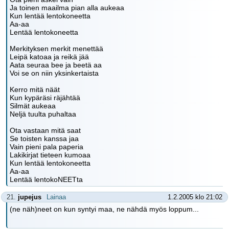
Ja toinen maailma pian alla aukeaa
Kun lentää lentokoneetta
Aa-aa
Lentää lentokoneetta
Merkityksen merkit menettää
Leipä katoaa ja reikä jää
Aata seuraa bee ja beetä aa
Voi se on niin yksinkertaista
Kerro mitä näät
Kun kypäräsi räjähtää
Silmät aukeaa
Neljä tuulta puhaltaa
Ota vastaan mitä saat
Se toisten kanssa jaa
Vain pieni pala paperia
Lakikirjat tieteen kumoaa
Kun lentää lentokoneetta
Aa-aa
Lentää lentokoNEETta
21.
jupejus
Lainaa
1.2.2005 klo 21:02
(ne näh)neet on kun syntyi maa, ne nähdä myös loppum...