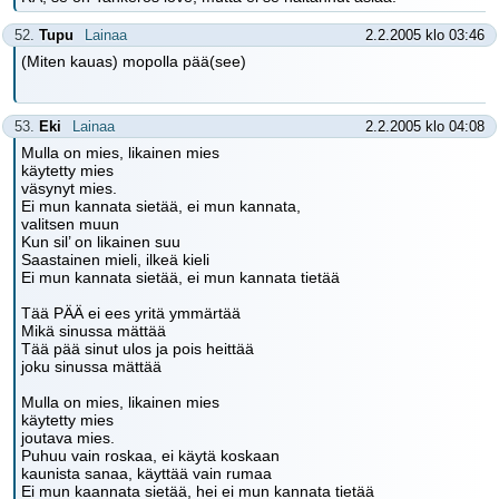
52.
Tupu
Lainaa
2.2.2005 klo 03:46
(Miten kauas) mopolla pää(see)
53.
Eki
Lainaa
2.2.2005 klo 04:08
Mulla on mies, likainen mies
käytetty mies
väsynyt mies.
Ei mun kannata sietää, ei mun kannata,
valitsen muun
Kun sil’ on likainen suu
Saastainen mieli, ilkeä kieli
Ei mun kannata sietää, ei mun kannata tietää
Tää PÄÄ ei ees yritä ymmärtää
Mikä sinussa mättää
Tää pää sinut ulos ja pois heittää
joku sinussa mättää
Mulla on mies, likainen mies
käytetty mies
joutava mies.
Puhuu vain roskaa, ei käytä koskaan
kaunista sanaa, käyttää vain rumaa
Ei mun kaannata sietää, hei ei mun kannata tietää