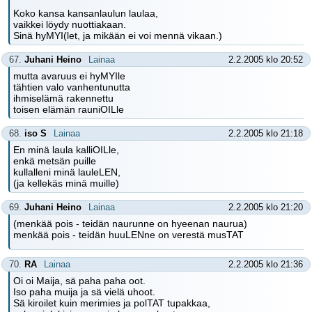
Koko kansa kansanlaulun laulaa,
vaikkei löydy nuottiakaan.
Sinä hyMYI(let, ja mikään ei voi mennä vikaan.)
67.
Juhani Heino
Lainaa
2.2.2005 klo 20:52
mutta avaruus ei hyMYIle
tähtien valo vanhentunutta
ihmiselämä rakennettu
toisen elämän rauniOILle
68.
iso S
Lainaa
2.2.2005 klo 21:18
En minä laula kalliOILle,
enkä metsän puille
kullalleni minä lauleLEN,
(ja kellekäs minä muille)
69.
Juhani Heino
Lainaa
2.2.2005 klo 21:20
(menkää pois - teidän naurunne on hyeenan naurua)
menkää pois - teidän huuLENne on verestä musTAT
70.
RA
Lainaa
2.2.2005 klo 21:36
Oi oi Maija, sä paha paha oot.
Iso paha muija ja sä vielä uhoot.
Sä kiroilet kuin merimies ja polTAT tupakkaa,