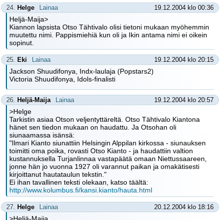
24.
Helge
Lainaa
19.12.2004 klo 00:36
Heljä-Maija>
Kiannon lapsista Otso Tähtivalo olisi tietoni mukaan myöhemmin
muutettu nimi. Pappismiehiä kun oli ja Ikin antama nimi ei oikein
sopinut.
25.
Eki
Lainaa
19.12.2004 klo 20:15
Jackson Shuudifonya, Indx-laulaja (Popstars2)
Victoria Shuudifonya, Idols-finalisti
26.
Heljä-Maija
Lainaa
19.12.2004 klo 20:57
>Helge
Tarkistin asiaa Otson veljentyttäreltä. Otso Tähtivalo Kiantona
hänet sen tiedon mukaan on haudattu. Ja Otsohan oli
siunaamassa isänsä:
"Ilmari Kianto siunattiin Helsingin Alppilan kirkossa - siunauksen
toimitti oma poika, rovasti Otso Kianto - ja haudattiin valtion
kustannuksella Turjanlinnaa vastapäätä omaan Niettussaareen,
jonne hän jo vuonna 1927 oli varannut paikan ja omakätisesti
kirjoittanut hautataulun tekstin."
Ei ihan tavallinen teksti olekaan, katso täältä:
http://www.kolumbus.fi/kansi.kianto/hauta.html
27.
Helge
Lainaa
20.12.2004 klo 18:16
>Heljä-Maija