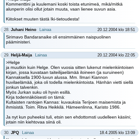
Kommenttini ja kuulemani koski toista etunimeä, mikä/mitkä
alunperin olisi ollut jotain muuta, vaan lienee suvun asia.
Kiitokset muuten tästä Iki-tietoudesta!
28.
Juhani Heino
Lainaa
20.12.2004 klo 18:51
Sirimavo Bandaranaike oli ensimmäinen naispuolinen
pääministeri.
29.
Heljä-Maija
Lainaa
20.12.2004 klo 22:05
>Helge
ja muutkin kuin Helge. Olen vuosia sitten lukenut mielenkiintoisen
kirjan, jossa kuvataan taiteilijaelämää iloineen (ja suruineen)
Kannaksella 1900-luvun alussa. Mm. Ilmari Kiannon
huvilaelämää, joka oli todella mielenkiintoista. Hänhän vietti siellä
jonkun talvenkin.
Myös Jurkan suku oli hyvin esillä.
Kirja todennäköisesti on tämä:
Kultaisten rantojen Kannas: kuvauksia Terijoen maisemista ja
ihmisistä. Toim. Ritva Heikkilä. Hämeenlinna, Karisto 1986.
Ja nyt kun puheeksi tuli, etsin sen ehdottomsti uudelleen käsiini;
jotain niin kiehtovaa siinä oli.
30.
JPQ
Lainaa
18.4.2005 klo 13:09