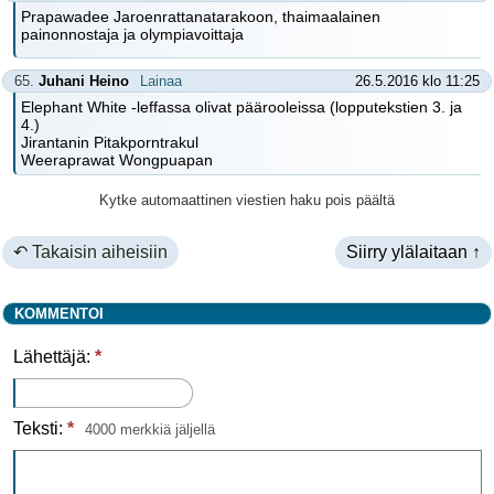
Prapawadee Jaroenrattanatarakoon, thaimaalainen
painonnostaja ja olympiavoittaja
65.
Juhani Heino
Lainaa
26.5.2016 klo 11:25
Elephant White -leffassa olivat päärooleissa (lopputekstien 3. ja
4.)
Jirantanin Pitakporntrakul
Weeraprawat Wongpuapan
Kytke automaattinen viestien haku pois päältä
↶ Takaisin aiheisiin
Siirry ylälaitaan ↑
KOMMENTOI
Lähettäjä:
*
Teksti:
*
4000 merkkiä jäljellä