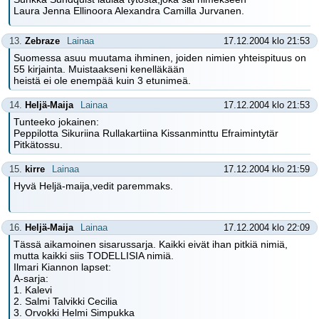
Laura Jenna Ellinoora Alexandra Camilla Jurvanen.
13.
Zebraze
Lainaa
17.12.2004 klo 21:53
Suomessa asuu muutama ihminen, joiden nimien yhteispituus on
55 kirjainta. Muistaakseni kenelläkään
heistä ei ole enempää kuin 3 etunimeä.
14.
Heljä-Maija
Lainaa
17.12.2004 klo 21:53
Tunteeko jokainen:
Peppilotta Sikuriina Rullakartiina Kissanminttu Efraimintytär
Pitkätossu.
15.
kirre
Lainaa
17.12.2004 klo 21:59
Hyvä Heljä-maija,vedit paremmaks.
16.
Heljä-Maija
Lainaa
17.12.2004 klo 22:09
Tässä aikamoinen sisarussarja. Kaikki eivät ihan pitkiä nimiä,
mutta kaikki siis TODELLISIA nimiä.
Ilmari Kiannon lapset:
A-sarja:
1. Kalevi
2. Salmi Talvikki Cecilia
3. Orvokki Helmi Simpukka