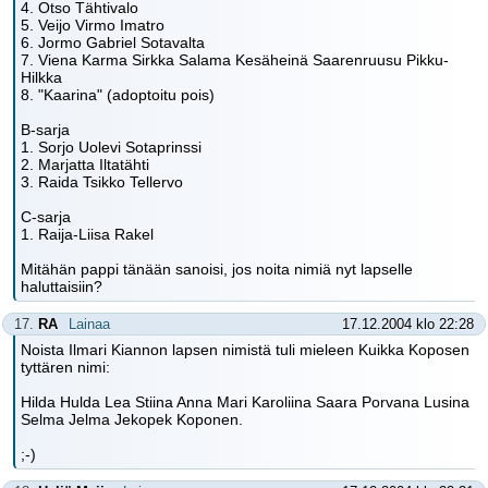
4. Otso Tähtivalo
5. Veijo Virmo Imatro
6. Jormo Gabriel Sotavalta
7. Viena Karma Sirkka Salama Kesäheinä Saarenruusu Pikku-
Hilkka
8. "Kaarina" (adoptoitu pois)
B-sarja
1. Sorjo Uolevi Sotaprinssi
2. Marjatta Iltatähti
3. Raida Tsikko Tellervo
C-sarja
1. Raija-Liisa Rakel
Mitähän pappi tänään sanoisi, jos noita nimiä nyt lapselle
haluttaisiin?
17.
RA
Lainaa
17.12.2004 klo 22:28
Noista Ilmari Kiannon lapsen nimistä tuli mieleen Kuikka Koposen
tyttären nimi:
Hilda Hulda Lea Stiina Anna Mari Karoliina Saara Porvana Lusina
Selma Jelma Jekopek Koponen.
;-)