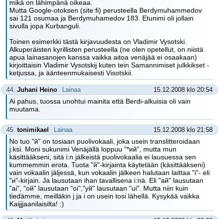
mikä on lähimpänä oikeaa.
Mutta Google-otoksen (site:fi) perusteella Berdymuhammedov
sai 121 osumaa ja Berdymuhamedov 183. Etunimi oli jollain
sivulla jopa Kurbanguli.
Toinen esimerkki tästä kirjavuudesta on Vladimir Vysotski.
Alkuperäisten kyrillisten perusteella (ne olen opetellut, on niistä
apua lainasanojen kanssa vaikka aitoa venäjää ei osaakaan)
kirjoittaisin Vladimir Vysotskij kuten tein Samannimiset julkkikset -
ketjussa, ja äänteenmukaisesti Visotskii.
44.
Juhani Heino
Lainaa
15.12.2008 klo 20:54
Ai pahus, tuossa unohtui mainita että Berdi-alkuisia oli vain
muutama.
45.
tonimikael
Lainaa
15.12.2008 klo 21:58
No tuo "й" on tosiaan puolivokaali, joka usein translitteroidaan
j:ksi. Moni sukunimi Venäjällä loppuu "*ий", mutta mun
käsittääkseni, sitä i:n jälkeistä puolivokaalia ei lausuessa sen
kummemmin erota. Tuota "й"-kirjainta käytetään (käsittääkseni)
vain vokaalin jäljessä, kun vokaalin jälkeen halutaan laittaa "i"- eli
"и"-kirjain. Ja lausutaan ihan tavallisena i:nä. Eli "ай" lausutaan
"ai", "ой" lausutaan "oi","уй" lausutaan "ui". Mutta niin kuin
tiedämme, meilläkin j ja i on usein tosi lähellä. Kysykää vaikka
Kaijjjaanilaisilta! :)