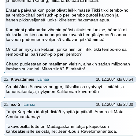
ja nuoremman Chang, mikä tarkoittaa Ei mitään.
Eräänä päivänä kun pojat olivat leikkimässä Tikki tikki tembo-no
sa rembo-chari bari ruchi-pip peri pembo putosi kaivoon ja
hänen pikkuveljensä juoksi kiireisesti hakemaan apua.
Kun pieni poikaparka vihdoin pääsi aikuisten luokse, hänellä oli
aluksi kuitenkin suuria ongelmia kovasti hengästyneenä sanoa
kaivoon pudonneen veljensä valtavan pitkää nimeä.
Onkohan nykyisin ketään, jonka nimi on Tikki tikki tembo-no sa
rembo-chari bari ruchi-pip peri pembo?
Chang puolestaan on maailman yleisin, ainakin sadan miljoonan
ihmisen sukunimi. Mitäs siinä? Ei mitään!
22.
Kravattimies
Lainaa
18.12.2004 klo 03:54
Arnold Alois Schwarzenegger, Itävallassa syntynyt filmitähti ja
kehonrakentaja, nykyinen Kalifornian kuvernööri.
23.
iso S
Lainaa
18.12.2004 klo 23:00
Tanja Karpelan idoli yhdistää lyhyttä ja pitkää: Amma eli Mata
Amritanandamayi.
Takavuosilta tuttu on Madagaskarin lahja pikajuoksun
kankeakielisille selostajille: Jean-Louis Ravelomanantsoa.