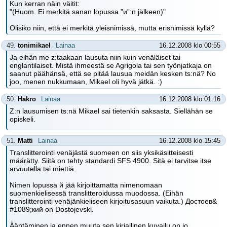
Kun kerran näin väitit:
"(Huom. Ei merkitä sanan lopussa ”и”:n jälkeen)"
Olisiko niin, että ei merkitä yleisnimissä, mutta erisnimissä kyllä?
49.
tonimikael
Lainaa
16.12.2008 klo 00:55
Ja eihän me z:taakaan lausuta niin kuin venäläiset tai
englantilaiset. Mistä ihmeestä se Agrigola tai sen työnjatkaja on
saanut päähänsä, että se pitää lausua meidän kesken ts:nä? No
joo, menen nukkumaan, Mikael oli hyvä jätkä. :)
50.
Hakro
Lainaa
16.12.2008 klo 01:16
Z:n lausumisen ts:nä Mikael sai tietenkin saksasta. Siellähän se
opiskeli.
51.
Matti
Lainaa
16.12.2008 klo 15:45
Translitterointi venäjästä suomeen on siis yksikäsitteisesti
määrätty. Siitä on tehty standardi SFS 4900. Sitä ei tarvitse itse
arvuutella tai miettiä.
Nimen lopussa й jää kirjoittamatta nimenomaan
suomenkielisessä translitteroidussa muodossa. (Eihän
translitterointi venäjänkieliseen kirjoitusasuun vaikuta.) Достоев&
#1089;кий on Dostojevski.
Ääntäminen ja ennen muuta sen kirjallinen kuvailu on jo