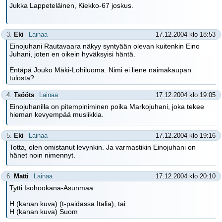
Jukka Lappeteläinen, Kiekko-67 joskus.
3.
Eki
Lainaa
17.12.2004 klo 18:53
Einojuhani Rautavaara näkyy syntyään olevan kuitenkin Eino
Juhani, joten en oikein hyväksyisi häntä.
Entäpä Jouko Mäki-Lohiluoma. Nimi ei liene naimakaupan
tulosta?
4.
Tsööts
Lainaa
17.12.2004 klo 19:05
Einojuhanilla on pitempiniminen poika Markojuhani, joka tekee
hieman kevyempää musiikkia.
5.
Eki
Lainaa
17.12.2004 klo 19:16
Totta, olen omistanut levynkin. Ja varmastikin Einojuhani on
hänet noin nimennyt.
6.
Matti
Lainaa
17.12.2004 klo 20:10
Tytti Isohookana-Asunmaa
H (kanan kuva) (t-paidassa Italia), tai
H (kanan kuva) Suom