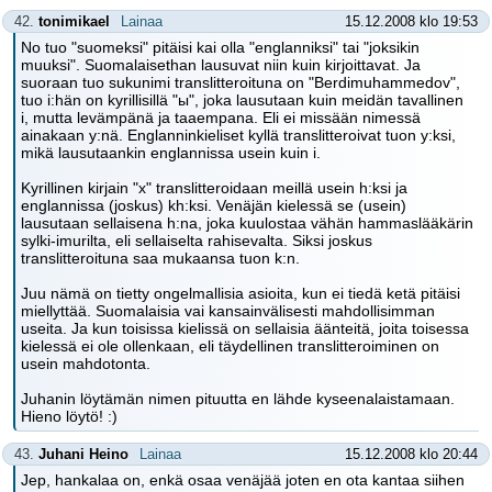
42.
tonimikael
Lainaa
15.12.2008 klo 19:53
No tuo "suomeksi" pitäisi kai olla "englanniksi" tai "joksikin
muuksi". Suomalaisethan lausuvat niin kuin kirjoittavat. Ja
suoraan tuo sukunimi translitteroituna on "Berdimuhammedov",
tuo i:hän on kyrillisillä "ы", joka lausutaan kuin meidän tavallinen
i, mutta levämpänä ja taaempana. Eli ei missään nimessä
ainakaan y:nä. Englanninkieliset kyllä translitteroivat tuon y:ksi,
mikä lausutaankin englannissa usein kuin i.
Kyrillinen kirjain "x" translitteroidaan meillä usein h:ksi ja
englannissa (joskus) kh:ksi. Venäjän kielessä se (usein)
lausutaan sellaisena h:na, joka kuulostaa vähän hammaslääkärin
sylki-imurilta, eli sellaiselta rahisevalta. Siksi joskus
translitteroituna saa mukaansa tuon k:n.
Juu nämä on tietty ongelmallisia asioita, kun ei tiedä ketä pitäisi
miellyttää. Suomalaisia vai kansainvälisesti mahdollisimman
useita. Ja kun toisissa kielissä on sellaisia äänteitä, joita toisessa
kielessä ei ole ollenkaan, eli täydellinen translitteroiminen on
usein mahdotonta.
Juhanin löytämän nimen pituutta en lähde kyseenalaistamaan.
Hieno löytö! :)
43.
Juhani Heino
Lainaa
15.12.2008 klo 20:44
Jep, hankalaa on, enkä osaa venäjää joten en ota kantaa siihen