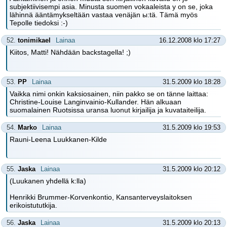
subjektiivisempi asia. Minusta suomen vokaaleista y on se, joka
lähinnä ääntämykseltään vastaa venäjän ы:tä. Tämä myös
Tepolle tiedoksi :-)
52.
tonimikael
Lainaa
16.12.2008 klo 17:27
Kiitos, Matti! Nähdään backstagella! ;)
53.
PP
Lainaa
31.5.2009 klo 18:28
Vaikka nimi onkin kaksiosainen, niin pakko se on tänne laittaa:
Christine-Louise Langinvainio-Kullander. Hän alkuaan
suomalainen Ruotsissa uransa luonut kirjailija ja kuvataiteilija.
54.
Marko
Lainaa
31.5.2009 klo 19:53
Rauni-Leena Luukkanen-Kilde
55.
Jaska
Lainaa
31.5.2009 klo 20:12
(Luukanen yhdellä k:lla)
Henrikki Brummer-Korvenkontio, Kansanterveyslaitoksen
erikoistututkija.
56.
Jaska
Lainaa
31.5.2009 klo 20:13