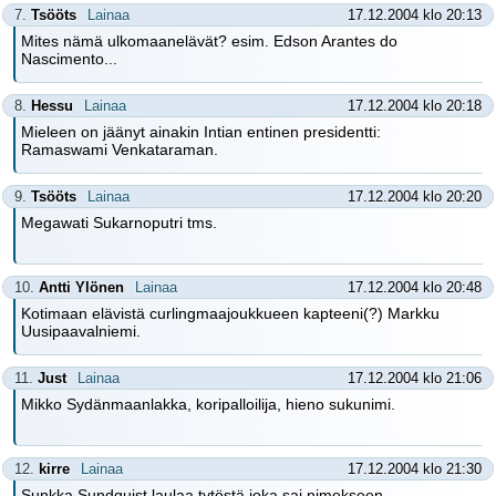
7.
Tsööts
Lainaa
17.12.2004 klo 20:13
Mites nämä ulkomaanelävät? esim. Edson Arantes do
Nascimento...
8.
Hessu
Lainaa
17.12.2004 klo 20:18
Mieleen on jäänyt ainakin Intian entinen presidentti:
Ramaswami Venkataraman.
9.
Tsööts
Lainaa
17.12.2004 klo 20:20
Megawati Sukarnoputri tms.
10.
Antti Ylönen
Lainaa
17.12.2004 klo 20:48
Kotimaan elävistä curlingmaajoukkueen kapteeni(?) Markku
Uusipaavalniemi.
11.
Just
Lainaa
17.12.2004 klo 21:06
Mikko Sydänmaanlakka, koripalloilija, hieno sukunimi.
12.
kirre
Lainaa
17.12.2004 klo 21:30
Sunkka Sundquist laulaa tytöstä,joka sai nimekseen