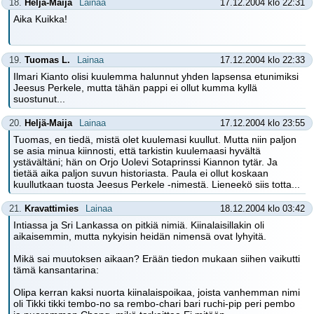
18.
Heljä-Maija
Lainaa
17.12.2004 klo 22:31
Aika Kuikka!
19.
Tuomas L.
Lainaa
17.12.2004 klo 22:33
Ilmari Kianto olisi kuulemma halunnut yhden lapsensa etunimiksi
Jeesus Perkele, mutta tähän pappi ei ollut kumma kyllä
suostunut...
20.
Heljä-Maija
Lainaa
17.12.2004 klo 23:55
Tuomas, en tiedä, mistä olet kuulemasi kuullut. Mutta niin paljon
se asia minua kiinnosti, että tarkistin kuulemaasi hyvältä
ystävältäni; hän on Orjo Uolevi Sotaprinssi Kiannon tytär. Ja
tietää aika paljon suvun historiasta. Paula ei ollut koskaan
kuullutkaan tuosta Jeesus Perkele -nimestä. Lieneekö siis totta...
21.
Kravattimies
Lainaa
18.12.2004 klo 03:42
Intiassa ja Sri Lankassa on pitkiä nimiä. Kiinalaisillakin oli
aikaisemmin, mutta nykyisin heidän nimensä ovat lyhyitä.
Mikä sai muutoksen aikaan? Erään tiedon mukaan siihen vaikutti
tämä kansantarina:
Olipa kerran kaksi nuorta kiinalaispoikaa, joista vanhemman nimi
oli Tikki tikki tembo-no sa rembo-chari bari ruchi-pip peri pembo