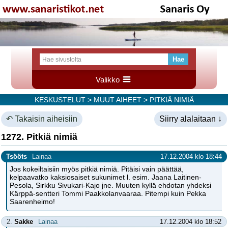
Valikko
KESKUSTELUT
>
MUUT AIHEET
> PITKIÄ NIMIÄ
↶ Takaisin aiheisiin
Siirry alalaitaan ↓
1272. Pitkiä nimiä
Tsööts
Lainaa
17.12.2004 klo 18:44
Jos kokeiltaisiin myös pitkiä nimiä. Pitäisi vain päättää,
kelpaavatko kaksiosaiset sukunimet l. esim. Jaana Laitinen-
Pesola, Sirkku Sivukari-Kajo jne. Muuten kyllä ehdotan yhdeksi
Kärppä-sentteri Tommi Paakkolanvaaraa. Pitempi kuin Pekka
Saarenheimo!
2.
Sakke
Lainaa
17.12.2004 klo 18:52