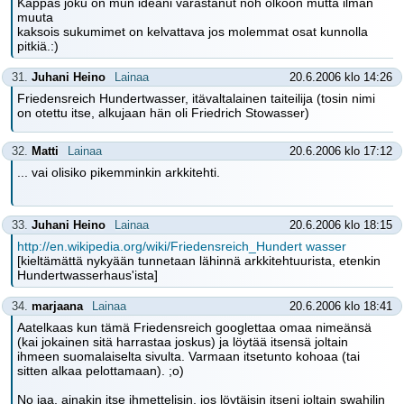
Kappas joku on mun ideani varastanut noh olkoon mutta ilman
muuta
kaksois sukumimet on kelvattava jos molemmat osat kunnolla
pitkiä.:)
31.
Juhani Heino
Lainaa
20.6.2006 klo 14:26
Friedensreich Hundertwasser, itävaltalainen taiteilija (tosin nimi
on otettu itse, alkujaan hän oli Friedrich Stowasser)
32.
Matti
Lainaa
20.6.2006 klo 17:12
... vai olisiko pikemminkin arkkitehti.
33.
Juhani Heino
Lainaa
20.6.2006 klo 18:15
http://en.wikipedia.org/wiki/Friedensreich_Hundert wasser
[kieltämättä nykyään tunnetaan lähinnä arkkitehtuurista, etenkin
Hundertwasserhaus'ista]
34.
marjaana
Lainaa
20.6.2006 klo 18:41
Aatelkaas kun tämä Friedensreich googlettaa omaa nimeänsä
(kai jokainen sitä harrastaa joskus) ja löytää itsensä joltain
ihmeen suomalaiselta sivulta. Varmaan itsetunto kohoaa (tai
sitten alkaa pelottamaan). ;o)
No jaa, ainakin itse ihmettelisin, jos löytäisin itseni joltain swahilin