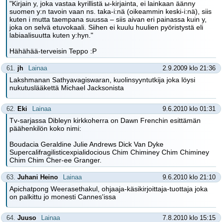
"Kirjain y, joka vastaa kyrillistä ы-kirjainta, ei lainkaan äänny
suomen y:n tavoin vaan ns. taka-i:nä (oikeammin keski-i:nä), siis
kuten i mutta taempana suussa – siis aivan eri painassa kuin y,
joka on selvä etuvokaali. Siihen ei kuulu huulien pyöristystä eli
labiaalisuutta kuten y:hyn."
Hähähää-terveisin Teppo :P
61.
jh
Lainaa
2.9.2009 klo 21:36
Lakshmanan Sathyavagiswaran, kuolinsyyntutkija joka löysi
nukutuslääkettä Michael Jacksonista
62.
Eki
Lainaa
9.6.2010 klo 01:31
Tv-sarjassa Dibleyn kirkkoherra on Dawn Frenchin esittämän
päähenkilön koko nimi:
Boudacia Geraldine Julie Andrews Dick Van Dyke
Supercalifragilisticexpialidocious Chim Chiminey Chim Chiminey
Chim Chim Cher-ee Granger.
63.
Juhani Heino
Lainaa
9.6.2010 klo 21:10
Apichatpong Weerasethakul, ohjaaja-käsikirjoittaja-tuottaja joka
on palkittu jo monesti Cannes'issa
64.
Juuso
Lainaa
7.8.2010 klo 15:15