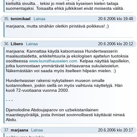
kielisiltä sivuilta... tekisi jo mieli etsiä kyseisen kielen taitaja
suomentajaksi. Toisaalta ehkä julkkikset eivät moisesta välitä.
35.
tonimikael
Lainaa
20.6.2006 klo 19:48
marjaana, mutta sinähän oletkin piristävä poikkeus! ;)
36.
Libero
Lainaa
20.6.2006 klo 20:12
marjaana: Kannattaa käydä katsomassa Hundertwasserin
maalaustaidetta, arkkitehtuuria ja ekologisen ajattelun tuotoksia
osoitteessa
www.kunsthauswien.com.
Kelpaa näyttää lapsillekin,
jotka luonnostaan ymmärtävät kohtaavansa sukulaissielun.
Näkemästään voi saada myös itselleen hilpeän mielen. :)
Hundertwasser rakensi nykytaiteen museon omalle
tuotannolleen, joskin siellä on myös vaihtuvia näyttelyjä. Hän
kuoli 72-vuotiaana vuonna 2000.
- - -
Djamolodine Abdoujaparov on uzbekistanilainen
maantiepyöräilijä, josta ihmiset sovinnollisesti käyttävät nimeä
Abdu.
37.
marjaana
Lainaa
20.6.2006 klo 20:17