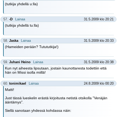
(tutkija yhdellä u:lla)
57.
-D
Lainaa
31.5.2009 klo 20:21
(tutkija yhdellä tu:lla)
58.
Jaska
Lainaa
31.5.2009 klo 20:33
(Hameiden perään? Tutututkija!)
59.
Juhani Heino
Lainaa
31.5.2009 klo 20:38
Kun nyt aiheesta lipsutaan, jostain kaunottaresta todettiin että
hän on Missi isolla miillä!
60.
tonimikael
Lainaa
24.8.2009 klo 00:20
Matti!
Just tässä lueskelin erästä kirjoitusta netistä otsikolla "Venäjän
ääntämys".
Siellä sanotaan yhdessä kohdassa näin: