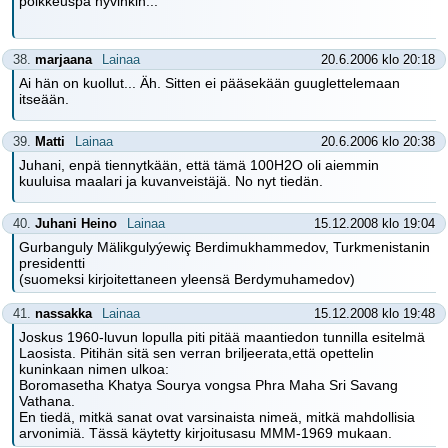
poikkeuspa hyvinkin...
38.
marjaana
Lainaa
20.6.2006 klo 20:18
Ai hän on kuollut... Äh. Sitten ei pääsekään guuglettelemaan
itseään.
39.
Matti
Lainaa
20.6.2006 klo 20:38
Juhani, enpä tiennytkään, että tämä 100H2O oli aiemmin
kuuluisa maalari ja kuvanveistäjä. No nyt tiedän.
40.
Juhani Heino
Lainaa
15.12.2008 klo 19:04
Gurbanguly Mälikgulyýewiç Berdimukhammedov, Turkmenistanin
presidentti
(suomeksi kirjoitettaneen yleensä Berdymuhamedov)
41.
nassakka
Lainaa
15.12.2008 klo 19:48
Joskus 1960-luvun lopulla piti pitää maantiedon tunnilla esitelmä
Laosista. Pitihän sitä sen verran briljeerata,että opettelin
kuninkaan nimen ulkoa:
Boromasetha Khatya Sourya vongsa Phra Maha Sri Savang
Vathana.
En tiedä, mitkä sanat ovat varsinaista nimeä, mitkä mahdollisia
arvonimiä. Tässä käytetty kirjoitusasu MMM-1969 mukaan.