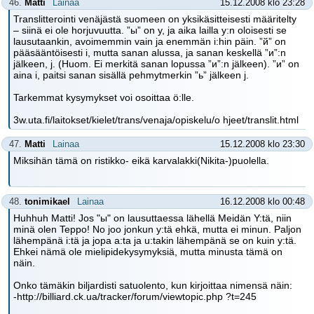
46.
Matti
Lainaa
15.12.2008 klo 23:28
Translitterointi venäjästä suomeen on yksikäsitteisesti määritelty
– siinä ei ole horjuvuutta. ”ы” on y, ja aika lailla y:n oloisesti se
lausutaankin, avoimemmin vain ja enemmän i:hin päin. ”й” on
pääsääntöisesti i, mutta sanan alussa, ja sanan keskellä ”и”:n
jälkeen, j. (Huom. Ei merkitä sanan lopussa ”и”:n jälkeen). ”и” on
aina i, paitsi sanan sisällä pehmytmerkin ”ь” jälkeen j.
Tarkemmat kysymykset voi osoittaa ö:lle.
3w.uta.fi/laitokset/kielet/trans/venaja/opiskelu/o hjeet/translit.html
47.
Matti
Lainaa
15.12.2008 klo 23:30
Miksihän tämä on ristikko- eikä karvalakki(Nikita-)puolella.
48.
tonimikael
Lainaa
16.12.2008 klo 00:48
Huhhuh Matti! Jos "ы" on lausuttaessa lähellä Meidän Y:tä, niin
minä olen Teppo! No joo jonkun y:tä ehkä, mutta ei minun. Paljon
lähempänä i:tä ja jopa a:ta ja u:takin lähempänä se on kuin y:tä.
Ehkei nämä ole mielipidekysymyksiä, mutta minusta tämä on
näin.
Onko tämäkin biljardisti satuolento, kun kirjoittaa nimensä näin:
-http://billiard.ck.ua/tracker/forum/viewtopic.php ?t=245