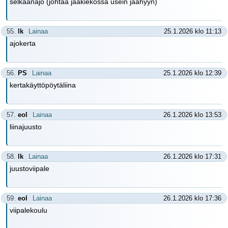
selkäänajo (johtaa jääkiekossa usein jäähyyn)
55.
lk
Lainaa
25.1.2026 klo 11:13
ajokerta
56.
PS
Lainaa
25.1.2026 klo 12:39
kertakäyttöpöytäliina
57.
eol
Lainaa
26.1.2026 klo 13:53
liinajuusto
58.
lk
Lainaa
26.1.2026 klo 17:31
juustoviipale
59.
eol
Lainaa
26.1.2026 klo 17:36
viipalekoulu