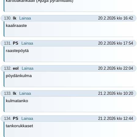
kartioakankaali (Ajuga pyramidalis)
130.
lk
Lainaa
20.2.2026 klo 16:42
kaaliraaste
131.
PS
Lainaa
20.2.2026 klo 17:54
raastepöytä
132.
eol
Lainaa
20.2.2026 klo 22:04
pöydänkulma
133.
lk
Lainaa
21.2.2026 klo 10:20
kulmatanko
134.
PS
Lainaa
21.2.2026 klo 12:44
tankorukkaset