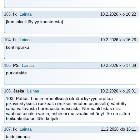
103.
lk
Lainaa
10.2.2026 klo 16:22
[kontinkieli löytyy koosteesta]
104.
lk
Lainaa
10.2.2026 klo 16:26
kontinpurku
105.
PS
Lainaa
10.2.2026 klo 17:39
purkutaide
106.
Jaska
Lainaa
10.2.2026 klo 19:01
103. Pahus. Luotin erheellisesti silmäni kykyyn erottaa
pikavierityksellä ruskealla (miksei muuten osanssilla) väritetty
sana valtavasta harmaasta massasta. Normaali hidas olisi
vaatinut ainakin vartin, mihin ei motivaatio riittänyt. Se on sitten
heikunkeikutus tälle ketjulle.
107.
lk
Lainaa
11.2.2026 klo 16:11
taidelainaus