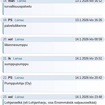
18.
mari
Lainaa
13.1.2026 klo 16:12
turvallisuuspalvelu
19.
PS
Lainaa
13.1.2026 klo 16:26
palveluliikenne
20.
eol
Lainaa
14.1.2026 klo 00:59
liikennesumppu
21.
lk
Lainaa
14.1.2026 klo 15:51
sumppupumppu
22.
PS
Lainaa
14.1.2026 klo 20:42
Pumppulohja (Oy)
23.
eol
Lainaa
14.1.2026 klo 23:48
Lohjanselkä (eli Lohjanharju, osa Ensimmäistä salpausselkää)