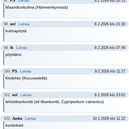
97.
PS
Lainaa
8.2.2026 klo 20:13
Maaniitunkulma (Hämeenkyrössä)
98.
eol
Lainaa
8.2.2026 klo 21:20
kulmapöytä
99.
lk
Lainaa
9.2.2026 klo 07:49
pöytäkivi
100.
PS
Lainaa
9.2.2026 klo 11:27
Kivilehto (Kiuruvedellä)
101.
eol
Lainaa
9.2.2026 klo 23:01
lehtotikankontti (eli tikankontti, Cypripedium calceolus)
102.
Jaska
Lainaa
10.2.2026 klo 11:22
kontinkieli