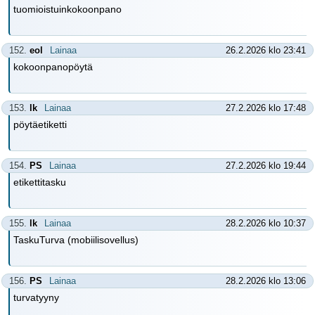
tuomioistuinkokoonpano
152.
eol
Lainaa
26.2.2026 klo 23:41
kokoonpanopöytä
153.
lk
Lainaa
27.2.2026 klo 17:48
pöytäetiketti
154.
PS
Lainaa
27.2.2026 klo 19:44
etikettitasku
155.
lk
Lainaa
28.2.2026 klo 10:37
TaskuTurva (mobiilisovellus)
156.
PS
Lainaa
28.2.2026 klo 13:06
turvatyyny