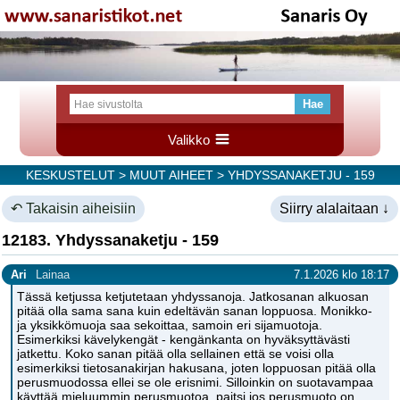
Valikko
KESKUSTELUT
>
MUUT AIHEET
> YHDYSSANAKETJU - 159
↶ Takaisin aiheisiin
Siirry alalaitaan ↓
12183. Yhdyssanaketju - 159
Ari
Lainaa
7.1.2026 klo 18:17
Tässä ketjussa ketjutetaan yhdyssanoja. Jatkosanan alkuosan
pitää olla sama sana kuin edeltävän sanan loppuosa. Monikko-
ja yksikkömuoja saa sekoittaa, samoin eri sijamuotoja.
Esimerkiksi kävelykengät - kengänkanta on hyväksyttävästi
jatkettu. Koko sanan pitää olla sellainen että se voisi olla
esimerkiksi tietosanakirjan hakusana, joten loppuosan pitää olla
perusmuodossa ellei se ole erisnimi. Silloinkin on suotavampaa
käyttää mieluummin perusmuotoa, paitsi jos perusmuoto on