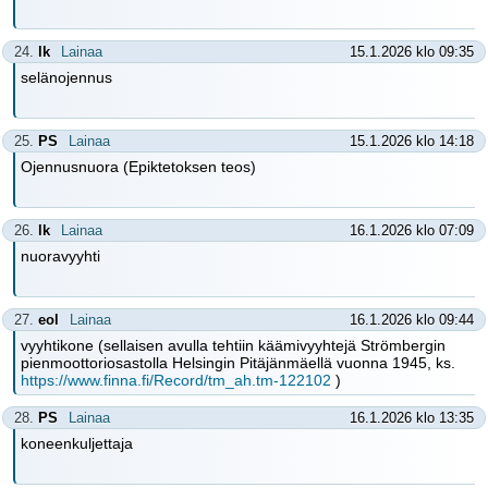
24.
lk
Lainaa
15.1.2026 klo 09:35
selänojennus
25.
PS
Lainaa
15.1.2026 klo 14:18
Ojennusnuora (Epiktetoksen teos)
26.
lk
Lainaa
16.1.2026 klo 07:09
nuoravyyhti
27.
eol
Lainaa
16.1.2026 klo 09:44
vyyhtikone (sellaisen avulla tehtiin käämivyyhtejä Strömbergin
pienmoottoriosastolla Helsingin Pitäjänmäellä vuonna 1945, ks.
https://www.finna.fi/Record/tm_ah.tm-122102
)
28.
PS
Lainaa
16.1.2026 klo 13:35
koneenkuljettaja