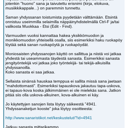
jotenkin "huono" sana ja taivutettu erisnimi (kirja, elokuva,
musiikkikappale...) on paremmin tunnettu.
Saman yhdyssanan toistumista pyydetään välttämään. Etsintä
onnistuu useimmilla selaimilla näppäinyhdistelmällä Ctrl-F ja/tai
valikosta Muokkaa - Etsi (Edit - Find).
Varmuuden vuoksi kannattaa hakea yksikkömuodon ja
monikkomuodon yhteisellä osalla, siis esimerkiksi haku ruokapöy
löytää sekä sanan ruokapöytä ja ruokapöydät.
Moniosaisten yhdyssanojen käyttö on sallittua ja niistä voi jatkaa
yhdestä tai useammasta täydestä sanasta. Esimerkiksi sanasta
jengityöntekijä voi jatkaa joko työntekijä- tai tekijä-alkuisilla
yhdyssanoilla.
Koko sanasta ei saa jatkaa.
Sellaista sinänsä hauskaa temppua ei sallita missä sana jaetaan
"mahdottomasti". Esimerkiksi tapauskova jakautuu tapa-uskova,
ei tapaus-kova koska jälkimmäinen ei ole mielekäs sana. Jatkon
pitää siis olla uskova-alkuinen, kova-alkuinen ei käy.
Jo käytettyjen sanojen lista löytyy säikeestä "4941.
Yhdyssanaketjun kooste" joka löytyy osoitteesta:
http://www.sanaristikot.net/keskustelut/?id=4941
Jatkuu sanasta mittarikammo