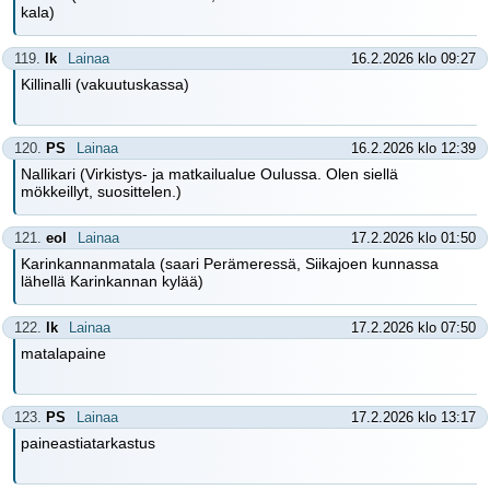
kala)
119.
lk
Lainaa
16.2.2026 klo 09:27
Killinalli (vakuutuskassa)
120.
PS
Lainaa
16.2.2026 klo 12:39
Nallikari (Virkistys- ja matkailualue Oulussa. Olen siellä
mökkeillyt, suosittelen.)
121.
eol
Lainaa
17.2.2026 klo 01:50
Karinkannanmatala (saari Perämeressä, Siikajoen kunnassa
lähellä Karinkannan kylää)
122.
lk
Lainaa
17.2.2026 klo 07:50
matalapaine
123.
PS
Lainaa
17.2.2026 klo 13:17
paineastiatarkastus