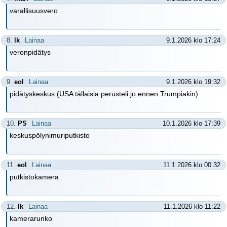
varallisuusvero
8.
lk
Lainaa
9.1.2026 klo 17:24
veronpidätys
9.
eol
Lainaa
9.1.2026 klo 19:32
pidätyskeskus (USA tällaisia perusteli jo ennen Trumpiakin)
10.
PS
Lainaa
10.1.2026 klo 17:39
keskuspölynimuriputkisto
11.
eol
Lainaa
11.1.2026 klo 00:32
putkistokamera
12.
lk
Lainaa
11.1.2026 klo 11:22
kamerarunko