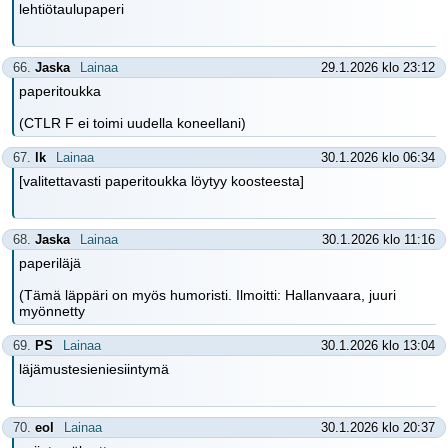
lehtiötaulupaperi
66.
Jaska
Lainaa
29.1.2026 klo 23:12
paperitoukka
(CTLR F ei toimi uudella koneellani)
67.
lk
Lainaa
30.1.2026 klo 06:34
[valitettavasti paperitoukka löytyy koosteesta]
68.
Jaska
Lainaa
30.1.2026 klo 11:16
paperiläjä
(Tämä läppäri on myös humoristi. Ilmoitti: Hallanvaara, juuri
myönnetty
69.
PS
Lainaa
30.1.2026 klo 13:04
läjämustesieniesiintymä
70.
eol
Lainaa
30.1.2026 klo 20:37