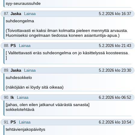
syy-seuraussuhde
87.
Jaska
Lainaa
5.2.2026 klo 16:37
suhdeongelma
(Toivottavasti ei kaksi ilman kolmatta pieleen mennyttä arvausta.
Huomiseksi ongelmaan tiedossa koneen asiantuntija-apua.)
88.
PS
Lainaa
5.2.2026 klo 21:43
[ Valitettavasti eräs suhdeongelma on jo käsittelyssä koosteessa.
]
89.
Jaska
Lainaa
5.2.2026 klo 23:30
suhdesokkelo
(näköjään ei löydy sitä oikeaa)
90.
lk
Lainaa
6.2.2026 klo 06:52
[jahas, olen eilen jatkanut väärästä sanasta]
sokkelotehtävä
91.
PS
Lainaa
6.2.2026 klo 10:54
tehtävienjakopäivitys