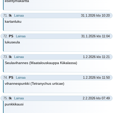
esiintymäkartta
71.
lk
Lainaa
31.1.2026 klo 10:20
kartanluku
72.
PS
Lainaa
31.1.2026 klo 11:04
lukuseula
73.
lk
Lainaa
1.2.2026 klo 11:21
Seulavihannes (Maatalouskauppa Kiikalassa)
74.
PS
Lainaa
1.2.2026 klo 11:50
vihannespunkki (Tetranychus urticae)
75.
lk
Lainaa
2.2.2026 klo 07:49
punkkikausi