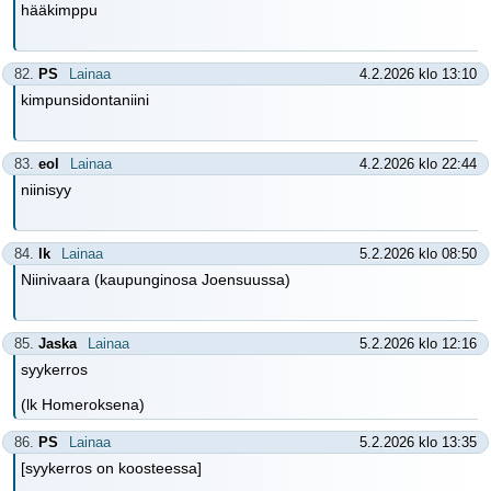
hääkimppu
82.
PS
Lainaa
4.2.2026 klo 13:10
kimpunsidontaniini
83.
eol
Lainaa
4.2.2026 klo 22:44
niinisyy
84.
lk
Lainaa
5.2.2026 klo 08:50
Niinivaara (kaupunginosa Joensuussa)
85.
Jaska
Lainaa
5.2.2026 klo 12:16
syykerros
(lk Homeroksena)
86.
PS
Lainaa
5.2.2026 klo 13:35
[syykerros on koosteessa]