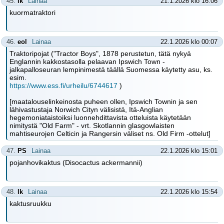
45.
lk
Lainaa
21.1.2026 klo 16:06
kuormatraktori
46.
eol
Lainaa
22.1.2026 klo 00:07
Traktoripojat ("Tractor Boys", 1878 perustetun, tätä nykyä
Englannin kakkostasolla pelaavan Ipswich Town -
jalkapalloseuran lempinimestä täällä Suomessa käytetty asu, ks.
esim.
https://www.ess.fi/urheilu/6744617
)
[maatalouselinkeinosta puheen ollen, Ipswich Townin ja sen
lähivastustaja Norwich Cityn välisistä, Itä-Anglian
hegemoniataistoiksi luonnehdittavista otteluista käytetään
nimitystä "Old Farm" - vrt. Skotlannin glasgowlaisten
mahtiseurojen Celticin ja Rangersin väliset ns. Old Firm -ottelut]
47.
PS
Lainaa
22.1.2026 klo 15:01
pojanhovikaktus (Disocactus ackermannii)
48.
lk
Lainaa
22.1.2026 klo 15:54
kaktusruukku