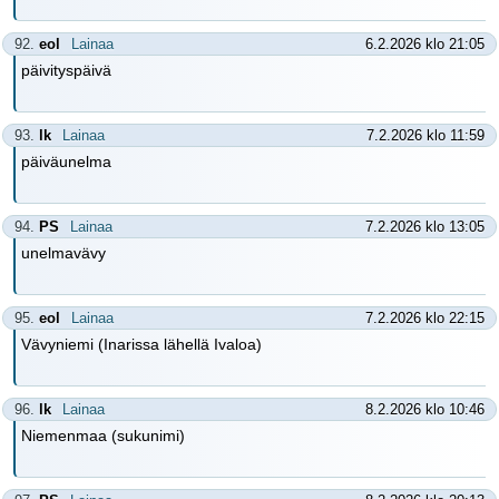
92.
eol
Lainaa
6.2.2026 klo 21:05
päivityspäivä
93.
lk
Lainaa
7.2.2026 klo 11:59
päiväunelma
94.
PS
Lainaa
7.2.2026 klo 13:05
unelmavävy
95.
eol
Lainaa
7.2.2026 klo 22:15
Vävyniemi (Inarissa lähellä Ivaloa)
96.
lk
Lainaa
8.2.2026 klo 10:46
Niemenmaa (sukunimi)