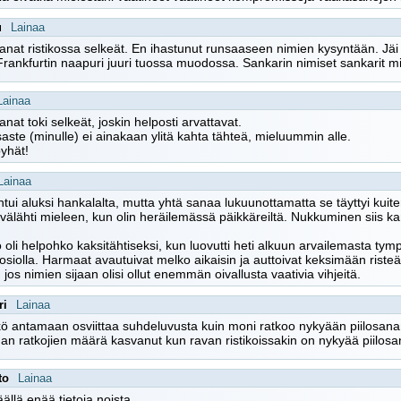
u
Lainaa
sanat ristikossa selkeät. En ihastunut runsaaseen nimien kysyntään. Jäi
Frankfurtin naapuri juuri tuossa muodossa. Sankarin nimiset sankarit m
Lainaa
anat toki selkeät, joskin helposti arvattavat.
aste (minulle) ei ainakaan ylitä kahta tähteä, mieluummin alle.
yhät!
Lainaa
tuntui aluksi hankalalta, mutta yhtä sanaa lukuunottamatta se täyttyi kuit
 välähti mieleen, kun olin heräilemässä päikkäreiltä. Nukkuminen siis k
o oli helpohko kaksitähtiseksi, kun luovutti heti alkuun arvailemasta ty
osiolla. Harmaat avautuivat melko aikaisin ja auttoivat keksimään risteä
, jos nimien sijaan olisi ollut enemmän oivallusta vaativia vihjeitä.
ri
Lainaa
ö antamaan osviittaa suhdeluvusta kuin moni ratkoo nykyään piilosanan
nan ratkojien määrä kasvanut kun ravan ristikoissakin on nykyää piilosan
to
Lainaa
äällä enää tietoja noista.