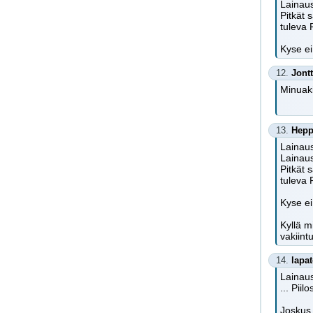
Lainaus
Pitkät 
tuleva 
Kyse e
12.
Jont
Minuaki
13.
Hep
Lainaus
Lainaus
Pitkät 
tuleva 
Kyse e
Kyllä m
vakiint
14.
lapa
Lainaus
... Pii
Joskus 