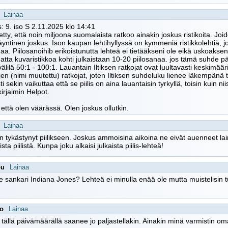
Lainaa
: 9. iso S 2.11.2025 klo 14:41
etty, että noin miljoona suomalaista ratkoo ainakin joskus ristikoita. Joid
yntinen joskus. Ison kaupan lehtihyllyssä on kymmeniä ristikkolehtiä, j
naa. Piilosanoihib erikoistunutta lehteä ei tietääkseni ole eikä uskoaks
hatta kuvaristikkoa kohti julkaistaan 10-20 piilosanaa. jos tämä suhde p
 välilä 50:1 - 100:1. Lauantain Iltiksen ratkojat ovat luultavasti keskimää
en (nimi muutettu) ratkojat, joten Iltiksen suhdeluku lienee läkempänä tu
i sekin vaikuttaa että se piilis on aina lauantaisin tyrkyllä, toisin kuin 
kirjaimin Helpot.
a että olen väärässä. Olen joskus ollutkin.
Lainaa
en tykästynyt piilikseen. Joskus ammoisina aikoina ne eivät auenneet lain
aista piilistä. Kunpa joku alkaisi julkaista piilis-lehteä!
pu
Lainaa
 sankari Indiana Jones? Lehteä ei minulla enää ole mutta muistelisin
oo
Lainaa
tällä päivämäärällä saanee jo paljastellakin. Ainakin minä varmistin om