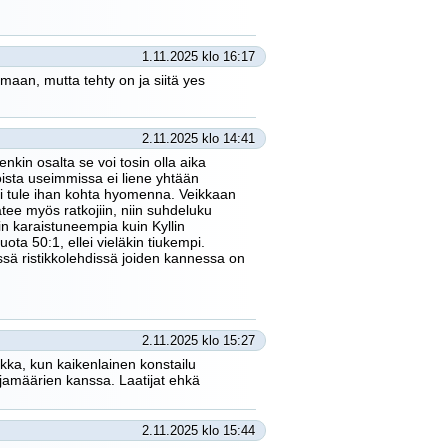
1.11.2025 klo 16:17
maan, mutta tehty on ja siitä yes
2.11.2025 klo 14:41
enkin osalta se voi tosin olla aika
oista useimmissa ei liene yhtään
eni tule ihan kohta hyomenna. Veikkaan
ätee myös ratkojiin, niin suhdeluku
rin karaistuneempia kuin Kyllin
ota 50:1, ellei vieläkin tiukempi.
niissä ristikkolehdissä joiden kannessa on
2.11.2025 klo 15:27
aakka, kun kaikenlainen konstailu
tajamäärien kanssa. Laatijat ehkä
2.11.2025 klo 15:44