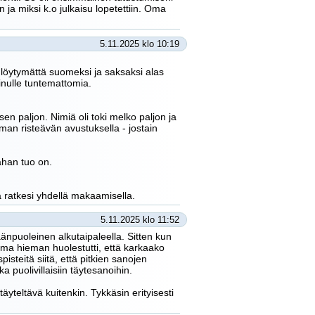
in ja miksi k.o julkaisu lopetettiin. Oma
5.11.2025 klo 10:19
 löytymättä suomeksi ja saksaksi alas
inulle tuntemattomia.
n paljon. Nimiä oli toki melko paljon ja
an risteävän avustuksella - jostain
ahan tuo on.
a ratkesi yhdellä makaamisella.
5.11.2025 klo 11:52
läänpuoleinen alkutaipaleella. Sitten kun
lma hieman huolestutti, että karkaako
pisteitä siitä, että pitkien sanojen
 puolivillaisiin täytesanoihin.
täyteltävä kuitenkin. Tykkäsin erityisesti