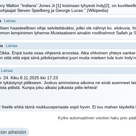
nry Walton ”Indiana” Jones Jr.[1] toisinaan lyhyesti Indy[2], on kuvitteelli
ohjaajat Steven Spielberg ja George Lucas.” (Wikipedia)
a
Lainaa
lisen haasteellinen vihje selvitettäväksi, jollei ole nähnyt ko. elokuvia.
hmon lempinimen lyhenne.Muistaakseni ainakin roolihahmot Sallah ja Sh
pu
Lainaa
 Eikka. Enpä tuota osaa vihjeenä arvostaa. Aika ohkoinen yhteys sankar
in siitä että eipä siinä piilokirjaimeksi juuri muita mieleen tule kuin Indy
Lainaa
: 24. Kiku 8.11.2025 klo 17:23
en tykästynyt piilikseen. Joskus ammoisina aikoina ne eivät auenneet lain
aista piilistä. Kunpa joku alkaisi julkaista piilis-lehteä!
 Itselle ehkä tämä niukkuusperiaate sopii hyvin. Ei tuu mahan täydeltä
Kytke automaattinen viestien haku pois pääl
sin aiheisiin