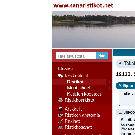
↶ Takai
Etusivu
12113. 
Keskustelut
Ristikot
+
Ylläpito
Muut aiheet
+
Tällä v
Ketjujen koosteet
Ristikkoarkisto
Artikkelit
2.
Jiikoo
Ristikon anatomia
Kiitett
Pakinat
koskaan
Ristikkosanat
löytäne
luontev