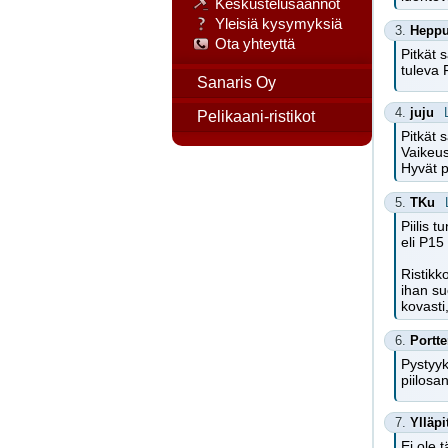
Keskustelusäännöt
Yleisiä kysymyksiä
3.
Hepp
Ota yhteyttä
Pitkät 
tuleva 
Sanaris Oy
4.
juju
Pelikaani-ristikot
Pitkät s
Vaikeus
Hyvät p
5.
TKu
Piilis 
eli P15
Ristikk
ihan su
kovasti
6.
Portte
Pystyyk
piilosa
7.
Ylläpi
Ei ole t