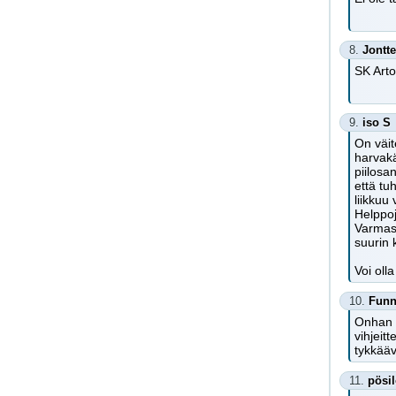
8.
Jontte
SK Arto
9.
iso S
On väit
harvakä
piilosa
että tu
liikkuu
Helppoj
Varmast
suurin 
Voi oll
10.
Fun
Onhan r
vihjeit
tykkääv
11.
pösi