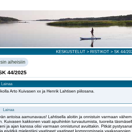
KESKUSTELUT
>
RISTIKOT
> SK 44/20
sin aiheisiin
SK 44/2025
Lainaa
iikolla Arto Kuivasen xx ja Henrik Lahtisen piilosana.
Lainaa
ävän antoisa aamunavaus! Lahtisella aloitin ja onnistuin varmaan väh
. Kuivasen kakkonen vaati apuihinkin turvautumista, tuoreita täsmäsell
eni ja ajan kanssa olisi varmaan onnistunut avuittakin. Pitkät pystysanat (
ia eivätkä mielestäni vaatineet vaatineet kompromisseja vaakasanojen