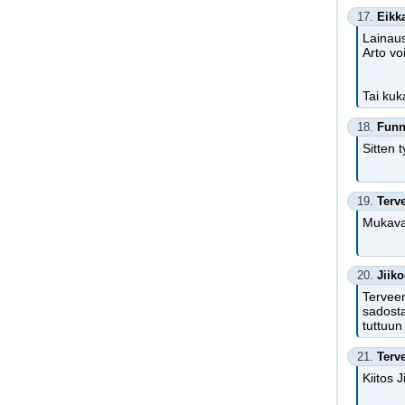
17.
Eikk
Lainaus
Arto vo
Tai kuk
18.
Fun
Sitten 
19.
Terv
Mukavah
20.
Jiik
Terveen
sadosta
tuttuu
21.
Terv
Kiitos J