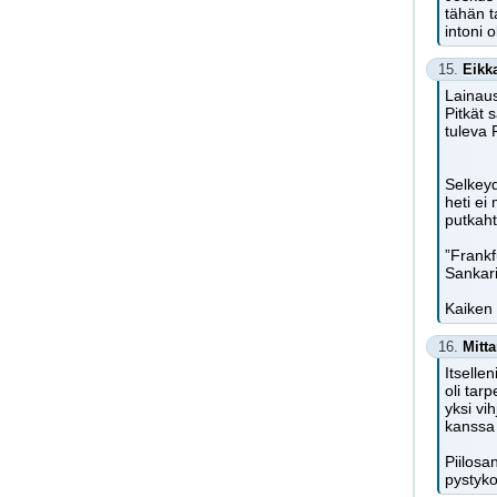
tähän t
intoni 
15.
Eikk
Lainaus
Pitkät 
tuleva 
Selkeyd
heti ei
putkaht
”Frankf
Sankari
Kaiken 
16.
Mitt
Itselle
oli tar
yksi vi
kanssa 
Piilosa
pystyk