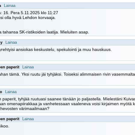
a
Lainaa
: 16. Pera 5.11.2025 klo 11:27
isi olla hyvä Lehdon korvaaja.
a tahansa SK-ristikoiden laatija. Mieluiten asap.
ny
Lainaa
tyrehtyisi ansiokas keskustelu, spekulointi ja muu hauskuus.
een paperit
Lainaa
an tämä. Yksi ruutu jäi tyhjäksi. Toiseksi alimmaisen rivin vasemmalta 
oo
Lainaa
 paperit, tyhjää ruutuasi saanee tänään jo paljastella. Mielestäni Kuivane
an omenapiirakkaa ja vanhetessaan vaaleneva voisi kirjaimen myötä kentie
n hevosten värimaailmaan?
een paperit
Lainaa
iikoo.