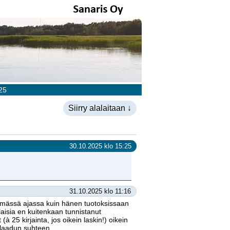
25
Siirry alalaitaan ↓
30.10.2025 klo 15:25
31.10.2025 klo 11:16
emmässä ajassa kuin hänen tuotoksissaan
aisia en kuitenkaan tunnistanut
à 25 kirjainta, jos oikein laskin!) oikein
 laadun suhteen.