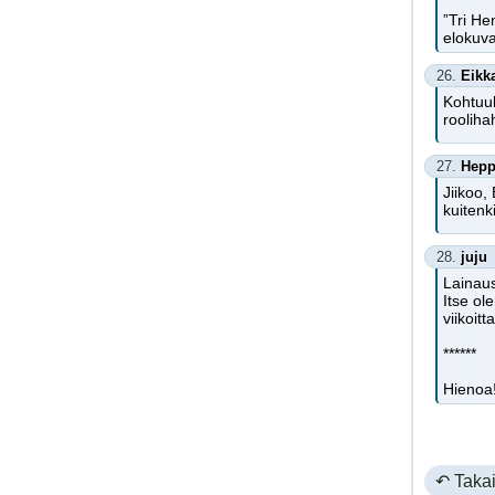
”Tri He
elokuva
26.
Eikk
Kohtuul
rooliha
27.
Hep
Jiikoo,
kuitenk
28.
juju
Lainaus
Itse ol
viikoitt
******
Hienoa!
↶ Takai