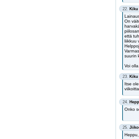
22.
Kiku
Lainaus
On väit
harvakä
piilosa
että tu
liikkuu
Helppoj
Varmast
suurin 
Voi oll
23.
Kiku
Itse ol
viikoitt
24.
Hep
Onko se
25.
Jiik
Heppu, 