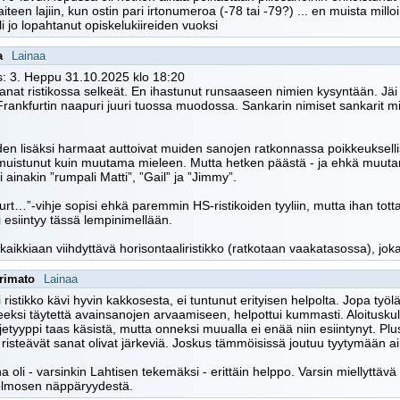
aiteen lajiin, kun ostin pari irtonumeroa (-78 tai -79?) ... en muista millo
oli jo lopahtanut opiskelukiireiden vuoksi
a
Lainaa
: 3. Heppu 31.10.2025 klo 18:20
sanat ristikossa selkeät. En ihastunut runsaaseen nimien kysyntään. Jäi
Frankfurtin naapuri juuri tuossa muodossa. Sankarin nimiset sankarit m
en lisäksi harmaat auttoivat muiden sanojen ratkonnassa poikkeuksellise
 muistunut kuin muutama mieleen. Mutta hetken päästä - ja ehkä muutam
i ainakin ”rumpali Matti”, ”Gail” ja ”Jimmy”.
urt…”-vihje sopisi ehkä paremmin HS-ristikoiden tyyliin, mutta ihan tott
 esiintyy tässä lempinimellään.
kaikkiaan viihdyttävä horisontaaliristikko (ratkotaan vaakatasossa), jok
arimato
Lainaa
ni ristikko kävi hyvin kakkosesta, ei tuntunut erityisen helpolta. Jopa työ
peeksi täytettä avainsanojen arvaamiseen, helpottui kummasti. Aloitusku
hjetyyppi taas käsistä, mutta onneksi muualla ei enää niin esiintynyt. Plus
risteävät sanat olivat järkeviä. Joskus tämmöisissä joutuu tyytymään aika
na oli - varsinkin Lahtisen tekemäksi - erittäin helppo. Varsin miellyttävä 
olmosen näppäryydestä.