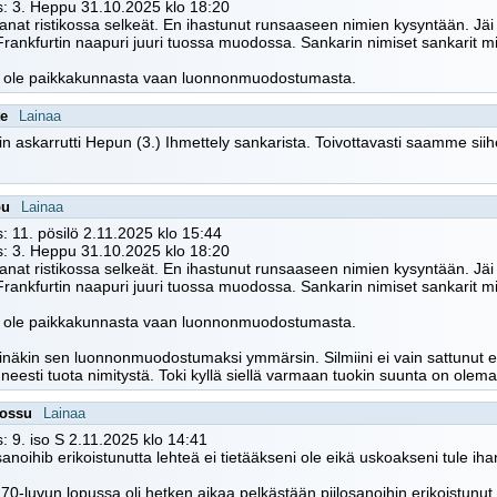
: 3. Heppu 31.10.2025 klo 18:20
sanat ristikossa selkeät. En ihastunut runsaaseen nimien kysyntään. Jäi
Frankfurtin naapuri juuri tuossa muodossa. Sankarin nimiset sankarit m
i ole paikkakunnasta vaan luonnonmuodostumasta.
te
Lainaa
n askarrutti Hepun (3.) Ihmettely sankarista. Toivottavasti saamme sii
pu
Lainaa
: 11. pösilö 2.11.2025 klo 15:44
: 3. Heppu 31.10.2025 klo 18:20
sanat ristikossa selkeät. En ihastunut runsaaseen nimien kysyntään. Jäi
Frankfurtin naapuri juuri tuossa muodossa. Sankarin nimiset sankarit m
i ole paikkakunnasta vaan luonnonmuodostumasta.
inäkin sen luonnonmuodostumaksi ymmärsin. Silmiini ei vain sattunut et
uneesti tuota nimitystä. Toki kyllä siellä varmaan tuokin suunta on olem
tossu
Lainaa
: 9. iso S 2.11.2025 klo 14:41
losanoihib erikoistunutta lehteä ei tietääkseni ole eikä uskoakseni tule i
70-luvun lopussa oli hetken aikaa pelkästään piilosanoihin erikoistunut