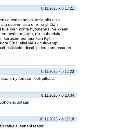
8.11.2025 klo 17:21
enkin osalta se voi tosin olla aika
oista useimmissa ei liene yhtään
eni tule ihan kohta hyomenna. Veikkaan
ätee myös ratkojiin, niin suhdeluku
rin karaistuneempia kuin Kyllin
ota 50:1, ellei vieläkin tiukempi.
niissä ristikkolehdissä joiden kannessa on
8.11.2025 klo 17:23
kaan, nyt odotan kieli pitkällä
9.11.2025 klo 20:34
 tuohon suuntaan.
10.11.2025 klo 17:18
an ratkaisusanani täältä: