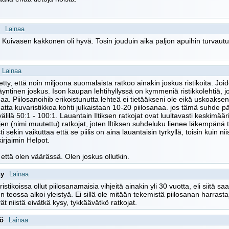
Lainaa
 Kuivasen kakkonen oli hyvä. Tosin jouduin aika paljon apuihin turvautu
Lainaa
etty, että noin miljoona suomalaista ratkoo ainakin joskus ristikoita. Joid
yntinen joskus. Ison kaupan lehtihyllyssä on kymmeniä ristikkolehtiä, j
naa. Piilosanoihib erikoistunutta lehteä ei tietääkseni ole eikä uskoaks
hatta kuvaristikkoa kohti julkaistaan 10-20 piilosanaa. jos tämä suhde p
 välilä 50:1 - 100:1. Lauantain Iltiksen ratkojat ovat luultavasti keskimää
en (nimi muutettu) ratkojat, joten Iltiksen suhdeluku lienee läkempänä tu
i sekin vaikuttaa että se piilis on aina lauantaisin tyrkyllä, toisin kuin 
kirjaimin Helpot.
a että olen väärässä. Olen joskus ollutkin.
ny
Lainaa
istikoissa ollut piilosanamaisia vihjeitä ainakin yli 30 vuotta, eli siitä s
ten teossa alkoi yleistyä. Ei sillä ole mitään tekemistä piilosanan harras
ät niistä eivätkä kysy, tykkäävätkö ratkojat.
lö
Lainaa