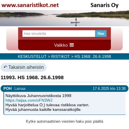
Valikko
KESKUSTELUT
>
RISTIKOT
> HS 1968. 26.6.1998
↶ Takaisin aiheisiin
11993. HS 1968. 26.6.1998
POH
Lainaa
17.6.2025 klo 13:38
Näyttökuva Juhannusristikosta 1998
https://aijaa.com/oFN3WJ
Hyvää harjoittelua O;) tulevaa ristikkoa varten.
Hyvää juhannusta kaikille kanssaratkojille.
Kytke automaattinen viestien haku pois päältä