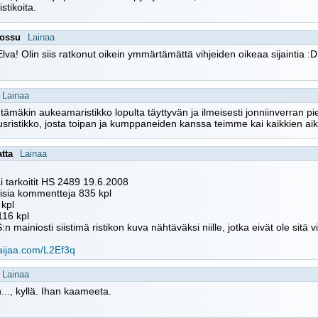
stikoita.
tossu
Lainaa
 Elva! Olin siis ratkonut oikein ymmärtämättä vihjeiden oikeaa sijaintia 
Lainaa
tämäkin aukeamaristikko lopulta täyttyvän ja ilmeisesti jonniinverran p
sristikko, josta toipan ja kumppaneiden kanssa teimme kai kaikkien a
tta
Lainaa
i tarkoitit HS 2489 19.6.2008
isia kommentteja 835 kpl
kpl
116 kpl
:n mainiosti siistimä ristikon kuva nähtäväksi niille, jotka eivät ole sitä 
/aijaa.com/L2Ef3q
Lainaa
.., kyllä. Ihan kaameeta.