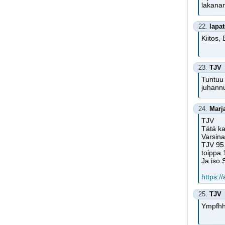
lakanari
22.
lapa
Kiitos,
23.
TJV
Tuntuu 
juhannu
24.
Marja
TJV
Tätä ka
Varsina
TJV 95 
toippa 
Ja iso S
https:/
25.
TJV
Ympfhh.