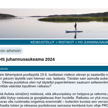
KESKUSTELUT
>
RISTIKOT
> HS JUHANNUSAUK
sin aiheisiin
 HS juhannusaukeama 2024
Lainaa
n lähempänä puoltayötä 19.6. tuollaisen ristikon olevan jo saatavilla neti
in jaksoin täytellä vain hieman vas. laidasta. Tänään sain aamulla a
. Oikeaa puoliskoa olen nyt täytellyt paperilehteen saatuani sellaisen
 yrittää vääntää lopullinen ratkaisu?
istä Aulista siinä(kin) mielessä, että alkuunpääsy on helppoa ja ratkont
täältä löytyy vastusta ja googlattavaa ihan huolella. Ratkaisu on yhä muu
aras olla ruotimatta ongelmia enemmälti – kuitenkin kuvista sen verra
 alhaalta lukien ja oikeassa puoliskossa samassa kentässä kuin vihje 