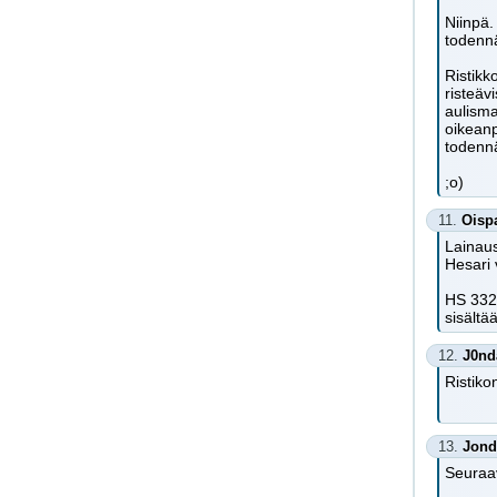
Niinpä.
todennä
Ristikk
risteäv
aulisma
oikeanp
todennä
;o)
11.
Oisp
Lainaus
Hesari 
HS 3324
sisältä
12.
J0nd
Ristiko
13.
Jond
Seuraav