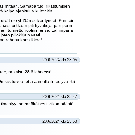
tikäs mitään. Samapa tuo, rikastumisen
tä kelpo ajankulua kuitenkin.
 eivät ole yhtään selventyneet. Kun tein
ounaisnurkkaan piti hyväksyä pari perin
 hänen tunnettu roolinimensä. Lähimpänä
en piilokirjain vaati
aa rahantekoristikkoa!
20.6.2024 klo 23:05
ukee, ratkaisu 28.6 lehdessä.
n siis toivoa, että aamulla ilmestyvä HS
20.6.2024 klo 23:47
4 ilmestyy todennäköisesti viikon päästä.
20.6.2024 klo 23:53