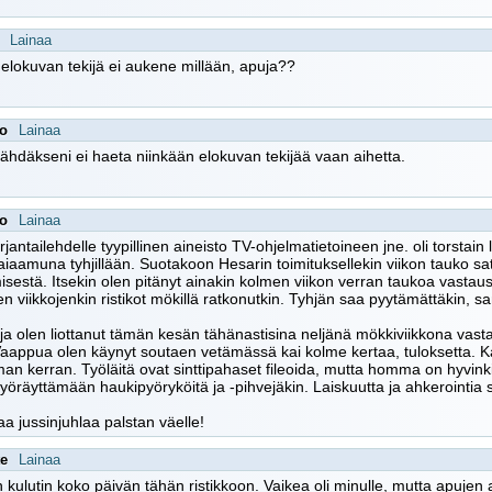
Lainaa
 elokuvan tekijä ei aukene millään, apuja??
oo
Lainaa
nähdäkseni ei haeta niinkään elokuvan tekijää vaan aihetta.
oo
Lainaa
rjantailehdelle tyypillinen aineisto TV-ohjelmatietoineen jne. oli torstain
aiaamuna tyhjillään. Suotakoon Hesarin toimituksellekin viikon tauko sa
sestä. Itsekin olen pitänyt ainakin kolmen viikon verran taukoa vastaus
en viikkojenkin ristikot mökillä ratkonutkin. Tyhjän saa pyytämättäkin, s
ja olen liottanut tämän kesän tähänastisina neljänä mökkiviikkona vast
aappua olen käynyt soutaen vetämässä kai kolme kertaa, tuloksetta. Ka
n kerran. Työläitä ovat sinttipahaset fileoida, mutta homma on hyvink
pyöräyttämään haukipyöryköitä ja -pihvejäkin. Laiskuutta ja ahkerointia si
aa jussinjuhlaa palstan väelle!
te
Lainaa
n kulutin koko päivän tähän ristikkoon. Vaikea oli minulle, mutta apujen a