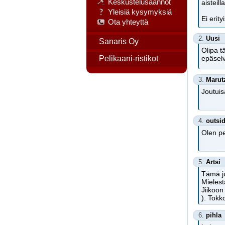
Keskustelusäännöt
aisteil
Yleisiä kysymyksiä
Ei erit
Ota yhteyttä
2.
Uusi
Sanaris Oy
Olipa t
Pelikaani-ristikot
epäselv
3.
Marut
Joutuis
4.
outsi
Olen pet
5.
Artsi
Tämä ju
Mielest
Jiikoon
). Tokk
6.
pihla