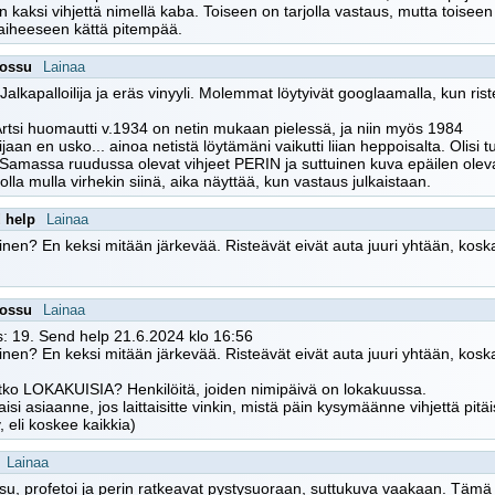
on kaksi vihjettä nimellä kaba. Toiseen on tarjolla vastaus, mutta toiseen
 aiheeseen kättä pitempää.
tossu
Lainaa
 Jalkapalloilija ja eräs vinyyli. Molemmat löytyivät googlaamalla, kun riste
rtsi huomautti v.1934 on netin mukaan pielessä, ja niin myös 1984
ijaan en usko... ainoa netistä löytämäni vaikutti liian heppoisalta. Olisi
. Samassa ruudussa olevat vihjeet PERIN ja suttuinen kuva epäilen olev
olla mulla virhekin siinä, aika näyttää, kun vastaus julkaistaan.
 help
Lainaa
nen? En keksi mitään järkevää. Risteävät eivät auta juuri yhtään, koska
tossu
Lainaa
: 19. Send help 21.6.2024 klo 16:56
nen? En keksi mitään järkevää. Risteävät eivät auta juuri yhtään, koska
itko LOKAKUISIA? Henkilöitä, joiden nimipäivä on lokakuussa.
aisi asiaanne, jos laittaisitte vinkin, mistä päin kysymäänne vihjettä pitäi
ly, eli koskee kaikkia)
Lainaa
su, profetoi ja perin ratkeavat pystysuoraan, suttukuva vaakaan. Tämä 