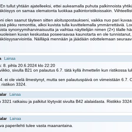
 En tullut yhtään ajatelleeksi, ettei aukeamalla puhuta palkinnoista yh
köisyys on samaa olematonta luokkaa palkintoristikoissakin. Viihteellis
oni olen saanut täyteen sitten aloituspostaukseni, vaikka nuo pari kuvaa
issä pikku remonttia, alkoi kuvista tulla kuvittelemalla ymmärrettäviä. L
ista synonyymiharvinaisuutta ja vaihtaa näyttelijän nimen (2×) tilalle
uoleisen kuvan keskustaa poseeraavaa kaunotarta en ole tunnistanut, jot
köisyysarviointia. Näilläpä mennään ja jäädään odottelemaan seuraav
a
Lainaa
: 8. pihla 20.6.2024 klo 22:20
viikko, sivulla B21 on palautus 6.7. tätä kyllä ihmettelin kun ristikossa l
. ei ole vielä ilmestynyt, mutta sen palautuspäivä on viimeistään 6.7. O
ä ristikon 3324.
alar
Lainaa
n 3321 ratkaisu ja palkitut löytyvät sivulta B42 alalaidasta. Ristikko 332
alar
Lainaa
a paperilehti tulee vasta maanantaina.