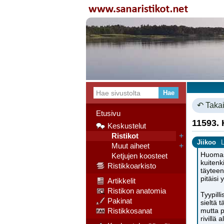
↶ Takai
Etusivu
11593.
Keskustelut
Ristikot
+
Jiikoo
Muut aiheet
+
Huomasi
Ketjujen koosteet
kuitenk
Ristikkoarkisto
täyteen
pitäisi
Artikkelit
Ristikon anatomia
Tyypill
Pakinat
sieltä 
Ristikkosanat
mutta p
rivillä