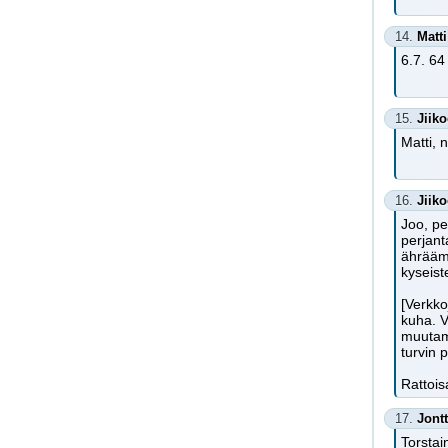
14.
Matti
6.7. 64
15.
Jiik
Matti, 
16.
Jiik
Joo, pe
perjant
ähräämi
kyseist
[Verkko
kuha. V
muutama
turvin 
Rattois
17.
Jont
Torstai