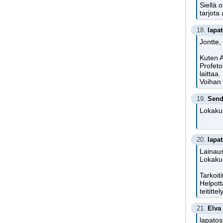
Siellä 
tarjota
18.
lapa
Jontte,
Kuten A
Profeto
laittaa
Voihan 
19.
Send
Lokakui
20.
lapa
Lainaus
Lokakui
Tarkoit
Helpott
teititte
21.
Elva
lapatos