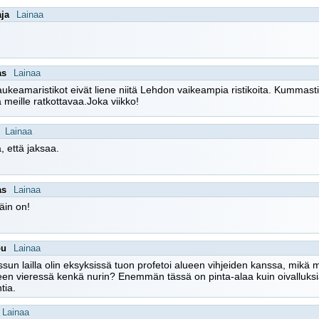
aja
Lainaa
as
Lainaa
keamaristikot eivät liene niitä Lehdon vaikeampia ristikoita. Kummasti 
 meille ratkottavaa.Joka viikko!
Lainaa
, että jaksaa.
as
Lainaa
näin on!
pu
Lainaa
sun lailla olin eksyksissä tuon profetoi alueen vihjeiden kanssa, mikä
en vieressä kenkä nurin? Enemmän tässä on pinta-alaa kuin oivalluksia
tia.
Lainaa