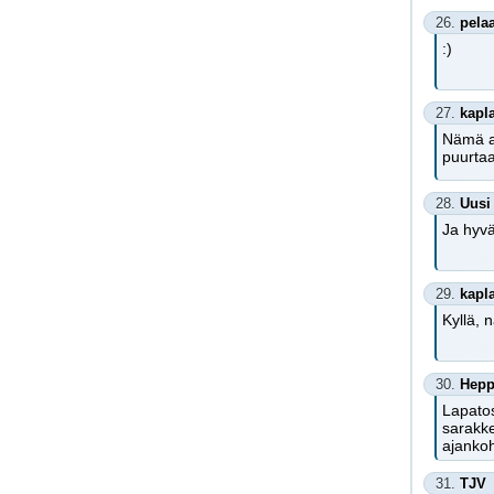
26.
pela
:)
27.
kapl
Nämä au
puurtaa
28.
Uusi
Ja hyvä
29.
kapl
Kyllä, 
30.
Hep
Lapatos
sarakke
ajankoh
31.
TJV