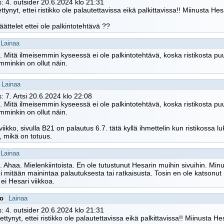
: 4. outsider 20.6.2024 klo 21:31
tynyt, ettei ristikko ole palautettavissa eikä palkittavissa!! Miinusta Hesa
äättelet ettei ole palkintotehtävä ??
Lainaa
a. Mitä ilmeisemmin kyseessä ei ole palkintotehtävä, koska ristikosta p
mminkin on ollut näin.
Lainaa
: 7. Artsi 20.6.2024 klo 22:08
a. Mitä ilmeisemmin kyseessä ei ole palkintotehtävä, koska ristikosta p
mminkin on ollut näin.
viikko, sivulla B21 on palautus 6.7. tätä kyllä ihmettelin kun ristikossa l
 mikä on totuus.
Lainaa
a. Ahaa. Mielenkiintoista. En ole tutustunut Hesarin muihin sivuihin. Mi
i mitään mainintaa palautuksesta tai ratkaisusta. Tosin en ole katsonut
 ei Hesari viikkoa.
oo
Lainaa
: 4. outsider 20.6.2024 klo 21:31
ttynyt, ettei ristikko ole palautettavissa eikä palkittavissa!! Miinusta Hes