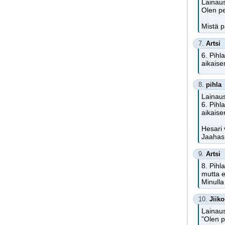
Lainaus
Olen pet
Mistä p
7.
Artsi
6. Pihl
aikaise
8.
pihla
Lainaus
6. Pihl
aikaise
Hesari 
Jaahas,
9.
Artsi
8. Pihl
mutta e
Minulla
10.
Jiik
Lainaus
”Olen pe