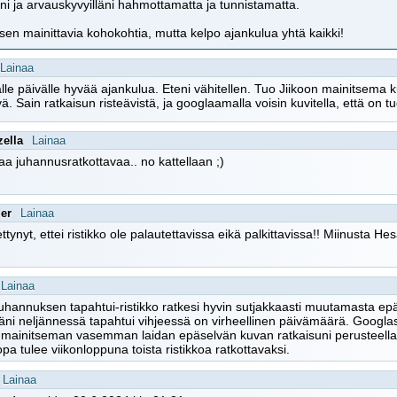
lani ja arvauskyvyilläni hahmottamatta ja tunnistamatta.
yisen mainittavia kohokohtia, mutta kelpo ajankulua yhtä kaikki!
Lainaa
älle päivälle hyvää ajankulua. Eteni vähitellen. Tuo Jiikoon mainitsema ku
ä. Sain ratkaisun risteävistä, ja googlaamalla voisin kuvitella, että on 
zella
Lainaa
aa juhannusratkottavaa.. no kattellaan ;)
der
Lainaa
tynyt, ettei ristikko ole palautettavissa eikä palkittavissa!! Miinusta Hesa
Lainaa
hannuksen tapahtui-ristikko ratkesi hyvin sutjakkaasti muutamasta epä
äni neljännessä tapahtui vihjeessä on virheellinen päivämäärä. Googla
 mainitseman vasemman laidan epäselvän kuvan ratkaisuni perusteella g
opa tulee viikonloppuna toista ristikkoa ratkottavaksi.
Lainaa