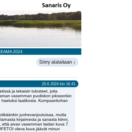
EAMA 2024
Siirry alalaitaan ↓
20.6.2024 klo 16:41
ssä ja tekaisin tulosteet, joita
ukeaman vasemman puoliskon jokseenkin
kin haetuksi laatikosta. Kumpaankohan
a pitkäänkin juohevanjoutuisaa, mutta
tamasta kirjaimesta ja sanasta kiinni,
n, että aivan vasemman laidan kuva 7.
PROFETOI oleva kuva jäävät minun