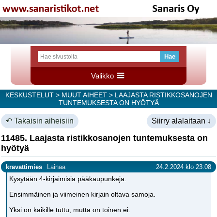
Valikko
KESKUSTELUT
>
MUUT AIHEET
> LAAJASTA RISTIKKOSANOJEN
TUNTEMUKSESTA ON HYÖTYÄ
↶ Takaisin aiheisiin
Siirry alalaitaan ↓
11485. Laajasta ristikkosanojen tuntemuksesta on
hyötyä
kravattimies
Lainaa
24.2.2024 klo 23:08
Kysytään 4-kirjaimisia pääkaupunkeja.
Ensimmäinen ja viimeinen kirjain oltava samoja.
Yksi on kaikille tuttu, mutta on toinen ei.