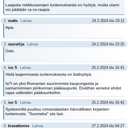
Laajasta ristikkosanojen tuntemuksesta on hyötyä, mutta utami
voi päätään ra-ra-raapia.
2.
matts
Lainaa
24.2.2024 klo 23:11
Apia
3.
seurailija
Lainaa
24.2.2024 klo 23:25
Oslo.
4.
iso S
Lainaa
25.2.2024 klo 16:41
Vielä laajemmasta tuntemuksesta on lisähyötyä.
Ia?i on yksi Romanian suurimmista kaupungeista ja
samannimisen piirikunnan pääkaupunki. Eiväthän annetut ehdot
rajaa valtioiden pääkaunkeihin.
5.
iso S
Lainaa
25.2.2024 klo 16:42
Systeemiltä puuttuu romanialaisten hännällisten kirjainten
tuntemusta. "Suomeksi" siis Iasi.
6.
kravattimies
Lainaa
27.2.2024 klo 04:27