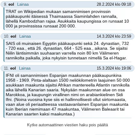
9.
eol
Lainaa
28.2.2024 klo 09:18
TRAT on Wikipedian mukaan samannimisen provinssin
pääkaupunki itäisessä Thaimaassa Siaminlahden rannalla,
lähellä Kambodzhan rajaa. Asukkaita kaupungissa on runsaat 10
000 ja provinssissa runsaat 200 000.
10.
eol
Lainaa
14.3.2024 klo 23:59
SAIS oli muinaisen Egyptin pääkaupunki sekä 24. dynastian, 732
- 720 eaa., että 26. dynastian, 664 - 525 eaa., aikana. Se sijaitsi
Niilin läntisimmän suuhaaran varrella noin 80 km Välimeren
rannikolta paikalla, joka nykyisin tunnetaan nimellä Sa el-Hagar.
11.
eol
Lainaa
15.3.2024 klo 19:06
IFNI oli samannimisen Espanjan maakunnan pääkaupunkina
1958 - 1969. Pinta-alaltaan 1500 neliökilometrin laajuinen 50 000
asukkaan maakunta sijaitsi Afrikan mantereella Atlantin rannikolla
aika lähellä Kanarian saaria. Nykyään maakunnan alue on osa
Marokkoa, ja kaupungin virallinen nimi on arabiankielinen Sidi
Ifni. (Noina vuosina kyse siis ei hallinnollisesti ollut siirtomaasta,
vaan alue oli periaatteessa vastaavanlainen Espanjan maakunta
kuin Iberian niemimaan 47 maakuntaa, Välimeren Baleaarit tai
Kanarian saarten kaksi maakuntaa.)
Kytke automaattinen viestien haku pois päältä