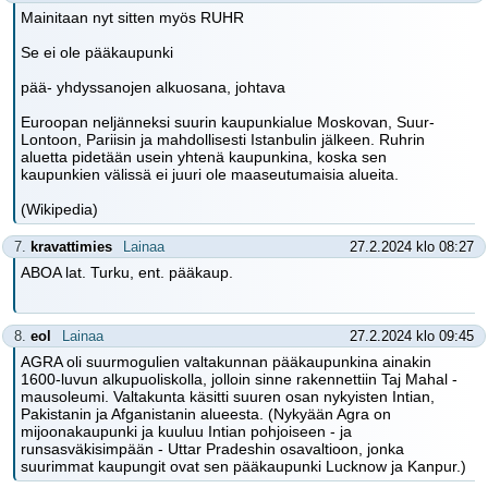
Mainitaan nyt sitten myös RUHR
Se ei ole pääkaupunki
pää- yhdyssanojen alkuosana, johtava
Euroopan neljänneksi suurin kaupunkialue Moskovan, Suur-
Lontoon, Pariisin ja mahdollisesti Istanbulin jälkeen. Ruhrin
aluetta pidetään usein yhtenä kaupunkina, koska sen
kaupunkien välissä ei juuri ole maaseutumaisia alueita.
(Wikipedia)
7.
kravattimies
Lainaa
27.2.2024 klo 08:27
ABOA lat. Turku, ent. pääkaup.
8.
eol
Lainaa
27.2.2024 klo 09:45
AGRA oli suurmogulien valtakunnan pääkaupunkina ainakin
1600-luvun alkupuoliskolla, jolloin sinne rakennettiin Taj Mahal -
mausoleumi. Valtakunta käsitti suuren osan nykyisten Intian,
Pakistanin ja Afganistanin alueesta. (Nykyään Agra on
mijoonakaupunki ja kuuluu Intian pohjoiseen - ja
runsasväkisimpään - Uttar Pradeshin osavaltioon, jonka
suurimmat kaupungit ovat sen pääkaupunki Lucknow ja Kanpur.)