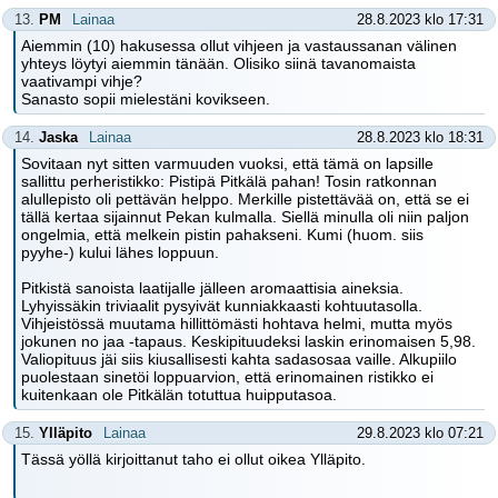
13.
PM
Lainaa
28.8.2023 klo 17:31
Aiemmin (10) hakusessa ollut vihjeen ja vastaussanan välinen
yhteys löytyi aiemmin tänään. Olisiko siinä tavanomaista
vaativampi vihje?
Sanasto sopii mielestäni kovikseen.
14.
Jaska
Lainaa
28.8.2023 klo 18:31
Sovitaan nyt sitten varmuuden vuoksi, että tämä on lapsille
sallittu perheristikko: Pistipä Pitkälä pahan! Tosin ratkonnan
alullepisto oli pettävän helppo. Merkille pistettävää on, että se ei
tällä kertaa sijainnut Pekan kulmalla. Siellä minulla oli niin paljon
ongelmia, että melkein pistin pahakseni. Kumi (huom. siis
pyyhe-) kului lähes loppuun.
Pitkistä sanoista laatijalle jälleen aromaattisia aineksia.
Lyhyissäkin triviaalit pysyivät kunniakkaasti kohtuutasolla.
Vihjeistössä muutama hillittömästi hohtava helmi, mutta myös
jokunen no jaa -tapaus. Keskipituudeksi laskin erinomaisen 5,98.
Valiopituus jäi siis kiusallisesti kahta sadasosaa vaille. Alkupiilo
puolestaan sinetöi loppuarvion, että erinomainen ristikko ei
kuitenkaan ole Pitkälän totuttua huipputasoa.
15.
Ylläpito
Lainaa
29.8.2023 klo 07:21
Tässä yöllä kirjoittanut taho ei ollut oikea Ylläpito.