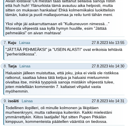
Aivan loistava! Oli mestari taas laittanut sellaisia sanoja ristiin
että huh huh! Ylänurkista tämä avautuu aika helposti, mutta
sitten on mukavan hankalaa! Ehkä kolmemiikaksi luokittelisin
tämän, kaksi ja puoli mallasjuomaa ja reilu tunti tähän meni.
Yksi vihje jäi askarruttamaan eli "Kulkuneuvon nimessä..."
Monesta vihjeestä saa kyllä hymyn huulille, esim "Jättää
pehmeäksi" on aivan mahtava!
7.
Kuju
Lainaa
27.8.2023 klo 13:55
"JÄTTÄÄ PEHMEÄKSI" ja "USEIN ALASTI" ovat erikoisia tehtäviä
"perheristikossa".
8.
Tarja
Lainaa
27.8.2023 klo 14:30
Haluaisin jälleen muistuttaa, että joku, joka ei vielä ole ristikkoa
ratkonut, saattaa lukea tätä ketjua ja haluaisi mieluummin
oivaltaa itse, minkä tyyppisiä sanoja mistäkin vihjeestä tulee,
joten mielellään kommentin 7. kaltaiset vihjailut vasta
myöhemmin.
9.
isoäiti
Lainaa
27.8.2023 klo 14:31
Todellinen ilopilleri, oli minulle kolmonen ja likipitäen
murheenkryyni, mutta ratkesipa kuitenkin. Kaikki mielestäni
ymmärrettykin. Kiitos laatijalle! Nyt sitten Pupen Pitkälän
kimppuun, kommenteista päätellen vääntöä on tiedossa.