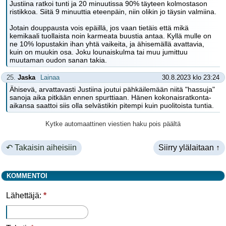
Justiina ratkoi tunti ja 20 minuutissa 90% täyteen kolmostason
ristikkoa. Siitä 9 minuuttia eteenpäin, niin olikin jo täysin valmiina.
Jotain douppausta vois epäillä, jos vaan tietäis että mikä
kemikaali tuollaista noin karmeata buustia antaa. Kyllä mulle on
ne 10% lopustakin ihan yhtä vaikeita, ja ähisemällä avattavia,
kuin on muukin osa. Joku lounaiskulma tai muu jumittuu
muutaman oudon sanan takia.
25.
Jaska
Lainaa
30.8.2023 klo 23:24
Ähisevä, arvattavasti Justiina joutui pähkäilemään niitä "hassuja"
sanoja aika pitkään ennen spurttiaan. Hänen kokonaisratkonta-
aikansa saattoi siis olla selvästikin pitempi kuin puolitoista tuntia.
Kytke automaattinen viestien haku pois päältä
↶ Takaisin aiheisiin
Siirry ylälaitaan ↑
KOMMENTOI
Lähettäjä:
*