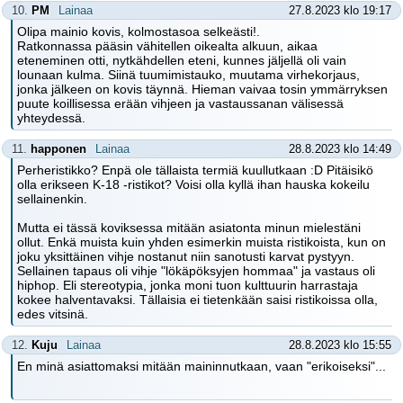
10.
PM
Lainaa
27.8.2023 klo 19:17
Olipa mainio kovis, kolmostasoa selkeästi!.
Ratkonnassa pääsin vähitellen oikealta alkuun, aikaa
eteneminen otti, nytkähdellen eteni, kunnes jäljellä oli vain
lounaan kulma. Siinä tuumimistauko, muutama virhekorjaus,
jonka jälkeen on kovis täynnä. Hieman vaivaa tosin ymmärryksen
puute koillisessa erään vihjeen ja vastaussanan välisessä
yhteydessä.
11.
happonen
Lainaa
28.8.2023 klo 14:49
Perheristikko? Enpä ole tällaista termiä kuullutkaan :D Pitäisikö
olla erikseen K-18 -ristikot? Voisi olla kyllä ihan hauska kokeilu
sellainenkin.
Mutta ei tässä koviksessa mitään asiatonta minun mielestäni
ollut. Enkä muista kuin yhden esimerkin muista ristikoista, kun on
joku yksittäinen vihje nostanut niin sanotusti karvat pystyyn.
Sellainen tapaus oli vihje "lökäpöksyjen hommaa" ja vastaus oli
hiphop. Eli stereotypia, jonka moni tuon kulttuurin harrastaja
kokee halventavaksi. Tällaisia ei tietenkään saisi ristikoissa olla,
edes vitsinä.
12.
Kuju
Lainaa
28.8.2023 klo 15:55
En minä asiattomaksi mitään maininnutkaan, vaan "erikoiseksi"...