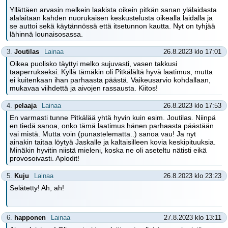
Yllättäen arvasin melkein laakista oikein pitkän sanan ylälaidasta
alalaitaan kahden nuorukaisen keskustelusta oikealla laidalla ja
se auttoi sekä käytännössä että itsetunnon kautta. Nyt on tyhjää
lähinnä lounaisosassa.
3.
Joutilas
Lainaa
26.8.2023 klo 17:01
Oikea puolisko täyttyi melko sujuvasti, vasen takkusi
taaperrukseksi. Kyllä tämäkin oli Pitkälältä hyvä laatimus, mutta
ei kuitenkaan ihan parhaasta päästä. Vaikeusarvio kohdallaan,
mukavaa viihdettä ja aivojen rassausta. Kiitos!
4.
pelaaja
Lainaa
26.8.2023 klo 17:53
En varmasti tunne Pitkälää yhtä hyvin kuin esim. Joutilas. Niinpä
en tiedä sanoa, onko tämä laatimus hänen parhaasta päästään
vai mistä. Mutta voin (punastelematta..) sanoa vau! Ja nyt
ainakin taitaa löytyä Jaskalle ja kaltaisilleen kovia keskipituuksia.
Minäkin hyvitin niistä mieleni, koska ne oli aseteltu nätisti eikä
provosoivasti. Aplodit!
5.
Kuju
Lainaa
26.8.2023 klo 23:23
Selätetty! Ah, ah!
6.
happonen
Lainaa
27.8.2023 klo 13:11