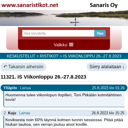
Valikko
KESKUSTELUT
>
RISTIKOT
> IS VIIKONLOPPU 26.-27.8.2023
↶ Takaisin aiheisiin
Siirry alalaitaan ↓
11321. IS Viikonloppu 26.-27.8.2023
Ylläpito
Lainaa
25.8.2023 klo 01:26
Huomenna tulee viikonlopun ilopilleri, Toni Pitkälän kolmitähtinen
kovis!
2.
Kuju
Lainaa
26.8.2023 klo 15:25
Koviksesta noin 60% täynnä kolmen tunnin sessiossa. Pitää pitää
hiukan taukoa, sen verran joutuu aivot koville.