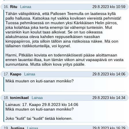
16.
Ritu
Lainaa
29.8.2023 klo 10:59
Tähän välispiikkinä, että Pallosen Teemulla on laatiessa kyllä
pallo hallussa. Katsokaa nyt vaikka koviksen viereistä pehmistä!
Tuossa pehmiksessä on muuten yksi Kärkkäisen Helin piirros,
joka kolahtaa joka kerta enempi tai vähempi tunteisiin. Mut
varsinkin kun koulut taas alkoivat. Se on tuo oikeassa
alakulmassa oleva kahden reppuselkäisen nassikan
kimppapiirros, jota silloin tällöin aina ristikoissa näkee. Mä oon
tällainen ristikkotunteilija, voi kyynel.
Harmi, Pitkälän kovista en todennäköisesti pääse aloittamaan
ennen lauantai-iltaa, kun tämän viikon ainut vapaapäivä on vasta
sunnuntaina. Mutta silloin kova yritys päälle.
17.
Kaapo
Lainaa
29.8.2023 klo 14:06
Mikä muuten on kuti-sanan monikko?
18.
tonimikael
Lainaa
29.8.2023 klo 14:34
Lainaus: 17. Kaapo 29.8.2023 klo 14:06
Mikä muuten on kuti-sanan monikko?
Joko "kutit" tai "kudit" tietää kielonen.
19.
Justiina
Lainaa
29.8.2023 klo 16:29