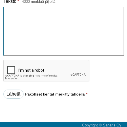
Teksti:
*
4000 merkkiä jäljellä
Pakolliset kentät merkitty tähdellä
*
Copyright © Sanaris Oy