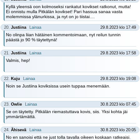
Kyllä yleensä oon kolmoseksi rankatut kovikset ratkonut, mutta!
Ei onnistu mulla Pitkälän kovikset! Pari hassua sanaa vasta
molemmissa ylänurkissa, ja nyt on jo tiistai....
20.
Justiina
Lainaa
29.8.2023 klo 17:49
No olinpa liian hätäinen kommentoimaan, nyt reilun tunnin
päästä jo 90 % täytettynä!
21.
Justiina
Lainaa
29.8.2023 klo 17:58
Valmis, hep!
22.
Kuju
Lainaa
29.8.2023 klo 19:08
Noin se Justiina koviksissa usein tuppaa menemään.
23.
Owlie
Lainaa
30.8.2023 klo 07:45
Se on täytetty. Pitkälän riemastuttava kovis, siis. Yksi kohta jäi
ymmärtämättä.
24.
Ähisevä
Lainaa
30.8.2023 klo 20:05
No en sanoisi että ne just tolla tavalla oikeen koskaan ratkeaisi.