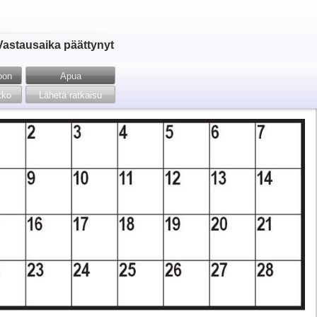
Vastausaika päättynyt
toon
Apua
kko
Lähetä ratkaisu