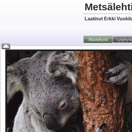
Metsäleht
Laatinut Erkki Vuokil
Mustekynä
Lyijykyn