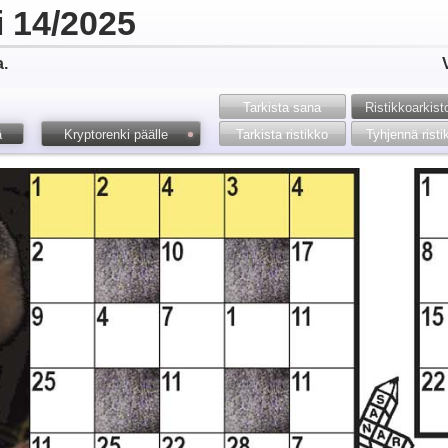
i 14/2025
a.
Tarkista sana
Ristikko­arkis
ä
Kryptorenki päälle
Tarkista ristikko
Tyhjennä risti