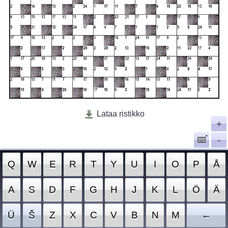
Lataa ristikko
+
-
Q
W
E
R
T
Y
U
I
O
P
Å
A
S
D
F
G
H
J
K
L
Ö
Ä
Ü
Š
Z
X
C
V
B
N
M
←