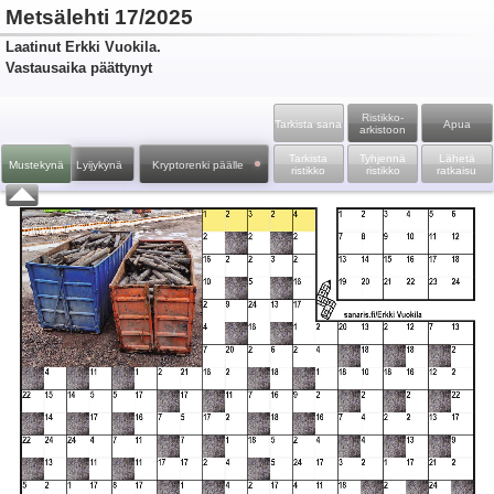
Metsälehti 17/2025
Laatinut Erkki Vuokila.
Vastausaika päättynyt
Ristikko­
Tarkista sana
Apua
arkistoon
Tarkista
Tyhjennä
Lähetä
Mustekynä
Lyijykynä
Kryptorenki päälle
ristikko
ristikko
ratkaisu