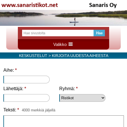
Valikko
KESKUSTELUT
> KIRJOITA UUDESTA AIHEESTA
Aihe:
*
Lähettäjä:
*
Ryhmä:
*
Teksti:
*
4000 merkkiä jäljellä