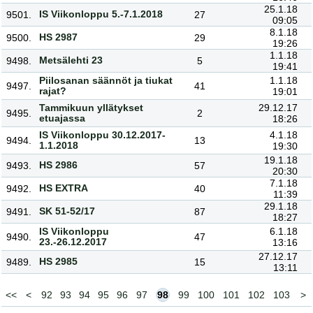
25.1.18
IS Viikonloppu 5.-7.1.2018
9501.
27
09:05
8.1.18
HS 2987
9500.
29
19:26
1.1.18
Metsälehti 23
9498.
5
19:41
Piilosanan säännöt ja tiukat
1.1.18
9497.
41
rajat?
19:01
Tammikuun yllätykset
29.12.17
9495.
2
etuajassa
18:26
IS Viikonloppu 30.12.2017-
4.1.18
9494.
13
1.1.2018
19:30
19.1.18
HS 2986
9493.
57
20:30
7.1.18
HS EXTRA
9492.
40
11:39
29.1.18
SK 51-52/17
9491.
87
18:27
IS Viikonloppu
6.1.18
9490.
47
23.-26.12.2017
13:16
27.12.17
HS 2985
9489.
15
13:11
<<
<
92
93
94
95
96
97
98
99
100
101
102
103
>