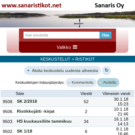
Valikko
KESKUSTELUT
> RISTIKOT
↻
+
Aloita keskustelu uudesta aiheesta
Keskustelujen listausjärjestys:
Kommentoitu
Aloitettu
Säie
Viestit
Viimeisin viesti
30.1.18
SK 2/2018
9508.
52
15:23
10.1.18
Ristikkojätti -kirjat
9506.
2
21:46
16.1.18
HS kuukausiliite tammikuu
9503.
34
14:13
8.1.18
SK 1/18
9502.
6
16:46