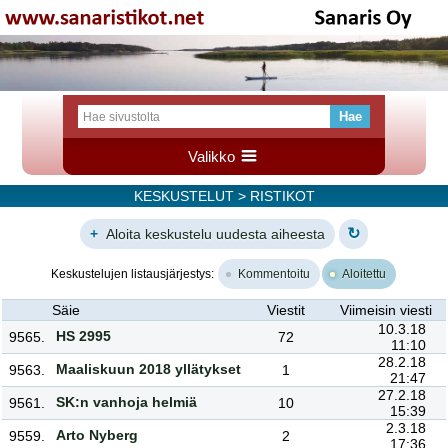
Valikko
KESKUSTELUT
> RISTIKOT
↻
+
Aloita keskustelu uudesta aiheesta
Keskustelujen listausjärjestys:
Kommentoitu
Aloitettu
Säie
Viestit
Viimeisin viesti
10.3.18
HS 2995
9565.
72
11:10
28.2.18
Maaliskuun 2018 yllätykset
9563.
1
21:47
27.2.18
SK:n vanhoja helmiä
9561.
10
15:39
2.3.18
Arto Nyberg
9559.
2
17:36