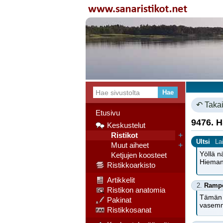
↶ Takai
Etusivu
9476. 
Keskustelut
Ristikot
+
Ultsi
La
Muut aiheet
+
Yöllä n
Ketjujen koosteet
Hieman 
Ristikkoarkisto
Artikkelit
2.
Ramp
Ristikon anatomia
Tämän r
Pakinat
vasemma
Ristikkosanat