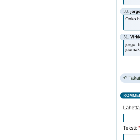
30.
jorg
Onko hu
31.
Virk
jorge. 
juomake
↶ Takai
KOMME
Lähettä
Teksti: