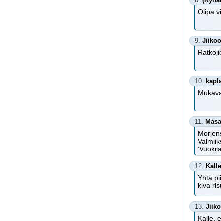
8.
(Kynä
Olipa v
9.
Jiikoo
Ratkoji
10.
kapl
Mukava 
11.
Masa
Morjens
Valmiik
'Vuoki
12.
Kalle
Yhtä pi
kiva ris
13.
Jiik
Kalle, 