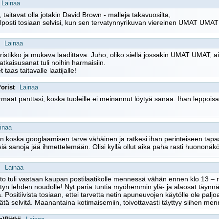
Lainaa
taitavat olla jotakin David Brown - malleja takavuosilta,
lposti tosiaan selvisi, kun sen tervatynnyrikuvan viereinen UMAT UMAT -
Lainaa
ristikko ja mukava laadittava. Juho, oliko siellä jossakin UMAT UMAT,
ratkaisusanat tuli noihin harmaisiin.
t taas taitavalle laatijalle!
Porist
Lainaa
maat panttasi, koska tuoleille ei meinannut löytyä sanaa. Ihan leppoisa
inaa
n koska googlaamisen tarve vähäinen ja ratkesi ihan perinteiseen ta
isiä sanoja jää ihmettelemään. Olisi kyllä ollut aika paha rasti huononäk
Lainaa
to tuli vastaan kaupan postilaatikolle mennessä vähän ennen klo 13 – n
yn lehden noudolle! Nyt paria tuntia myöhemmin ylä- ja alaosat täyn
ta. Positiivista tosiaan, ettei tarvetta netin apuneuvojen käytölle ole palj
tätä selvitä. Maanantaina kotimaisemiin, toivottavasti täyttyy siihen me