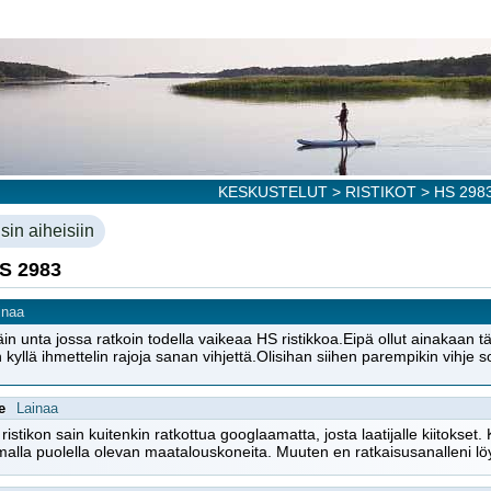
KESKUSTELUT
>
RISTIKOT
> HS 298
sin aiheisiin
HS 2983
inaa
äin unta jossa ratkoin todella vaikeaa HS ristikkoa.Eipä ollut ainakaan tä
kyllä ihmettelin rajoja sanan vihjettä.Olisihan siihen parempikin vihje s
e
Lainaa
istikon sain kuitenkin ratkottua googlaamatta, josta laatijalle kiitokset.
lla puolella olevan maatalouskoneita. Muuten en ratkaisusanalleni löy