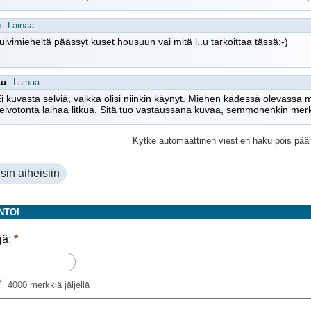
e
Lainaa
ivimieheltä päässyt kuset housuun vai mitä l..u tarkoittaa tässä:-)
ku
Lainaa
Ei kuvasta selviä, vaikka olisi niinkin käynyt. Miehen kädessä olevassa 
lvotonta laihaa litkua. Sitä tuo vastaussana kuvaa, semmonenkin merkit
Kytke automaattinen viestien haku pois pääl
sin aiheisiin
NTOI
jä:
*
*
4000 merkkiä jäljellä