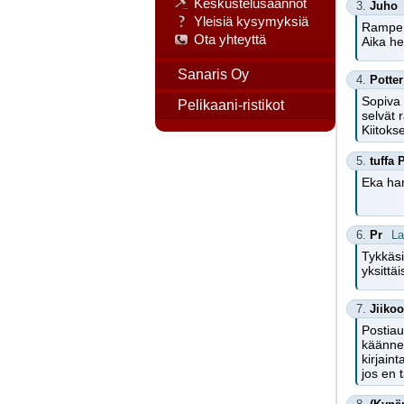
Keskustelusäännöt
3.
Juho
Yleisiä kysymyksiä
Rampe, 
Ota yhteyttä
Aika he
Sanaris Oy
4.
Potter
Sopiva 
Pelikaani-ristikot
selvät 
Kiitokse
5.
tuffa 
Eka har
6.
Pr
La
Tykkäsi
yksittä
7.
Jiikoo
Postiau
käännet
kirjain
jos en 