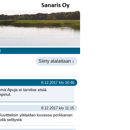
3
Siirry alalaitaan ↓
8.12.2017 klo 10:46
mä.Apuja ei tarvitse etsiä.
opinut.
8.12.2017 klo 11:15
 Kuvittelisin ylälaidan kuvassa porkkanan
dä selitystä.