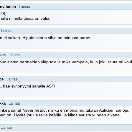
envitonen
Lainaa
,28,
 sillä nimellä tässä on väliä.
Lainaa
n ei vaikea. Hippirokkarin vihje on minusta paras
ikka
Lainaa
uoleisten harmaiden yläpuolella mikä vempele, kuin joku rauta tai ko
pe
Lainaa
a, hae synonyymi sanalle ASPI.
ikka
Lainaa
nkeä sana! Never heard, niinku en monia muitakaan Auliksen sanoja, m
en on. Hyvää joulua teille kaikille, ja kiitos avusta vuoden aikana.
Lainaa