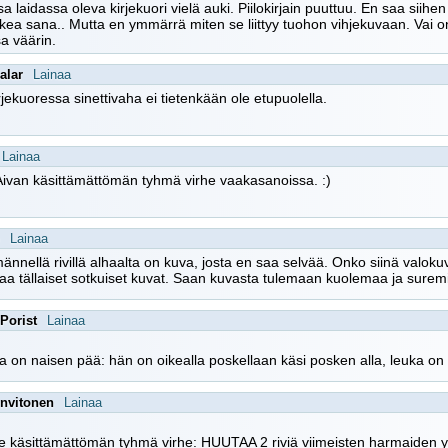
a laidassa oleva kirjekuori vielä auki. Piilokirjain puuttuu. En saa siih
ikea sana.. Mutta en ymmärrä miten se liittyy tuohon vihjekuvaan. Vai 
a väärin.
alar
Lainaa
irjekuoressa sinettivaha ei tietenkään ole etupuolella.
Lainaa
 Aivan käsittämättömän tyhmä virhe vaakasanoissa. :)
Lainaa
ännellä rivillä alhaalta on kuva, josta en saa selvää. Onko siinä valok
aa tällaiset sotkuiset kuvat. Saan kuvasta tulemaan kuolemaa ja suremi
 Porist
Lainaa
 on naisen pää: hän on oikealla poskellaan käsi posken alla, leuka on
envitonen
Lainaa
 käsittämättömän tyhmä virhe: HUUTAA 2 riviä viimeisten harmaiden y