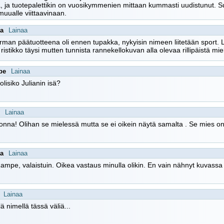
ä, ja tuotepalettikin on vuosikymmenien mittaan kummasti uudistunut. S
uualle viittaavinaan.
a
Lainaa
firman päätuotteena oli ennen tupakka, nykyisin nimeen liitetään sport.
 ristikko täysi mutten tunnista rannekellokuvan alla olevaa rillipäistä mi
pe
Lainaa
olisiko Julianin isä?
Lainaa
Jonna! Olihan se mielessä mutta se ei oikein näytä samalta . Se mies on,
a
Lainaa
Rampe, valaistuin. Oikea vastaus minulla olikin. En vain nähnyt kuvassa 
Lainaa
lä nimellä tässä väliä...