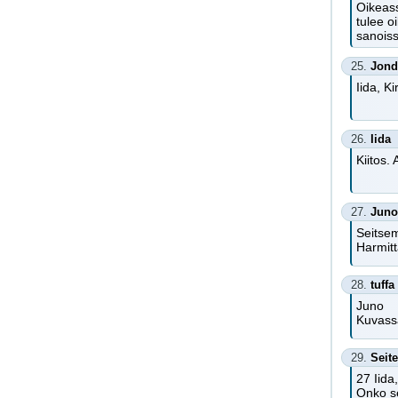
Oikeass
tulee o
sanoiss
25.
Jond
Iida, K
26.
Iida
Kiitos.
27.
Juno
Seitsem
Harmitt
28.
tuffa
Juno
Kuvassa
29.
Seit
27 Iida,
Onko se