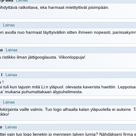
n)Pätkä
Lainaa
iihdyttävä ratkottava, eka harmaat mietityttivät pisimpään.
Lainaa
en avulla nuo harmaat täyttyivätkin sitten ihmeen nopeasti, parissak
as
Lainaa
ristikko ilman jättigooglausta. Viikonloppuja!
 I
Lainaa
 !
si tuli kun tajusin mitä Li:n yläpuol. olevasta kaverista haettiin. Leppoi
laa' mukana puhumattakaan älypuhelimesta.
Lainaa
ilokirjainta vaille valmis. Tuo logo alhaalla kalan yläpuolella ei aukene. T
tikko!
oo
Lainaa
ettei vain tuo logo lienekin jo menneen talven lumia? Nähdäkseni firma es