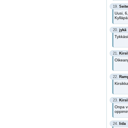
19.
Seit
Uusi, 6
Kylläpä
20.
jykä
Tykkäsi
21.
Kirs
Oikeanp
22.
Ram
Kirsikk
23.
Kirs
Onpa vi
oppimin
24.
Iida