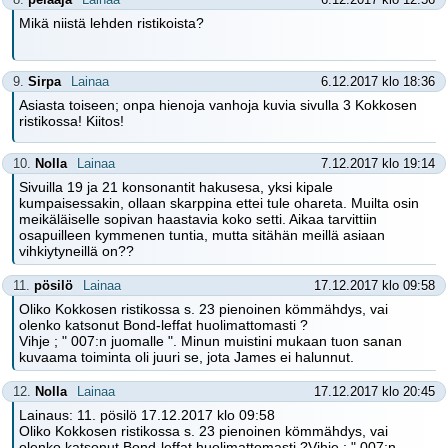
Mikä niistä lehden ristikoista?
9.
Sirpa
Lainaa
6.12.2017 klo 18:36
Asiasta toiseen; onpa hienoja vanhoja kuvia sivulla 3 Kokkosen
ristikossa! Kiitos!
10.
Nolla
Lainaa
7.12.2017 klo 19:14
Sivuilla 19 ja 21 konsonantit hakusesa, yksi kipale
kumpaisessakin, ollaan skarppina ettei tule ohareta. Muilta osin
meikäläiselle sopivan haastavia koko setti. Aikaa tarvittiin
osapuilleen kymmenen tuntia, mutta sitähän meillä asiaan
vihkiytyneillä on??
11.
pösilö
Lainaa
17.12.2017 klo 09:58
Oliko Kokkosen ristikossa s. 23 pienoinen kömmähdys, vai
olenko katsonut Bond-leffat huolimattomasti ?
Vihje ; " 007:n juomalle ". Minun muistini mukaan tuon sanan
kuvaama toiminta oli juuri se, jota James ei halunnut.
12.
Nolla
Lainaa
17.12.2017 klo 20:45
Lainaus: 11. pösilö 17.12.2017 klo 09:58
Oliko Kokkosen ristikossa s. 23 pienoinen kömmähdys, vai
olenko katsonut Bond-leffat huolimattomasti ?Vihje ; " 007:n