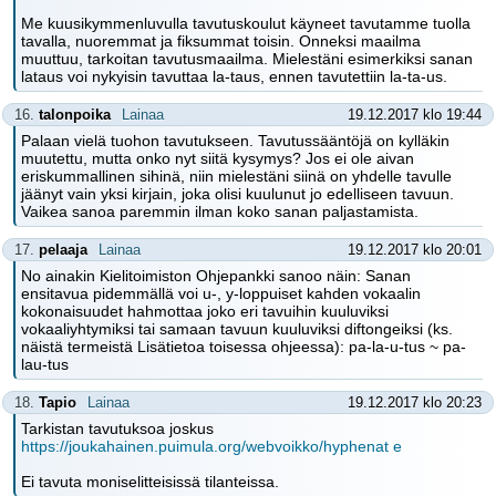
Me kuusikymmenluvulla tavutuskoulut käyneet tavutamme tuolla
tavalla, nuoremmat ja fiksummat toisin. Onneksi maailma
muuttuu, tarkoitan tavutusmaailma. Mielestäni esimerkiksi sanan
lataus voi nykyisin tavuttaa la-taus, ennen tavutettiin la-ta-us.
16.
talonpoika
Lainaa
19.12.2017 klo 19:44
Palaan vielä tuohon tavutukseen. Tavutussääntöjä on kylläkin
muutettu, mutta onko nyt siitä kysymys? Jos ei ole aivan
eriskummallinen sihinä, niin mielestäni siinä on yhdelle tavulle
jäänyt vain yksi kirjain, joka olisi kuulunut jo edelliseen tavuun.
Vaikea sanoa paremmin ilman koko sanan paljastamista.
17.
pelaaja
Lainaa
19.12.2017 klo 20:01
No ainakin Kielitoimiston Ohjepankki sanoo näin: Sanan
ensitavua pidemmällä voi u-, y-loppuiset kahden vokaalin
kokonaisuudet hahmottaa joko eri tavuihin kuuluviksi
vokaaliyhtymiksi tai samaan tavuun kuuluviksi diftongeiksi (ks.
näistä termeistä Lisätietoa toisessa ohjeessa): pa-la-u-tus ~ pa-
lau-tus
18.
Tapio
Lainaa
19.12.2017 klo 20:23
Tarkistan tavutuksoa joskus
https://joukahainen.puimula.org/webvoikko/hyphenat e
Ei tavuta moniselitteisissä tilanteissa.