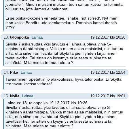
juomalle ". Minun muistini mukaan tuon sanan kuvaama toiminta
oli juuri se, jota James ei halunnut.
Ei se poikakokkonen virheitä tee, 'shake, not stirred'. Nyt meni
ihan kaikki Bondit uudelleenkatseluun. Rattoisia katseluhetkiä
????
13.
talonpoika
Lainaa
19.12.2017 klo 10:26
Sivulla 7 askarruttaa yksi tavutus eli alhaalla oleva vihje S-
kirjaimen ääntämistapa. Vaikka miten asiaa maistelisi, niin tuntuu
siltä, että siihen on livahtanut Skytältä pieni yhden kirjaiminen
tavutusvirhe. Tai sitten on kysymys erilaisesta suhinasta tai
sihinästä. Mitä mieltä te muut olette ?
14.
Pike
Lainaa
19.12.2017 klo 12:54
Tavaaminen opetettiin jo alakoulussa, hyvä talonpoika. Ei Skyttä
tee tavutuksessa virheitä!
15.
Nolla
Lainaa
19.12.2017 klo 19:01
Lainaus: 13. talonpoika 19.12.2017 klo 10:26
Sivulla 7 askarruttaa yksi tavutus eli alhaalla oleva vihje S-
kirjaimen ääntämistapa. Vaikka miten asiaa maistelisi, niin tuntuu
siltä, että siihen on livahtanut Skytältä pieni yhden kirjaiminen
tavutusvirhe. Tai sitten on kysymys erilaisesta suhinasta tai
sihinästä. Mitä mieltä te muut olette ?