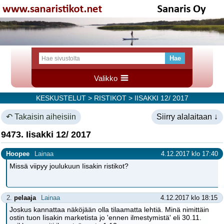
Valikko
KESKUSTELUT
>
RISTIKOT
> IISAKKI 12/ 2017
↶ Takaisin aiheisiin
Siirry alalaitaan ↓
9473. Iisakki 12/ 2017
Hoopee
Lainaa
4.12.2017 klo 17:40
Missä viipyy joulukuun Iisakin ristikot?
2.
pelaaja
Lainaa
4.12.2017 klo 18:15
Joskus kannattaa näköjään olla tilaamatta lehtiä. Minä nimittäin
ostin tuon Iisakin marketista jo 'ennen ilmestymistä' eli 30.11.