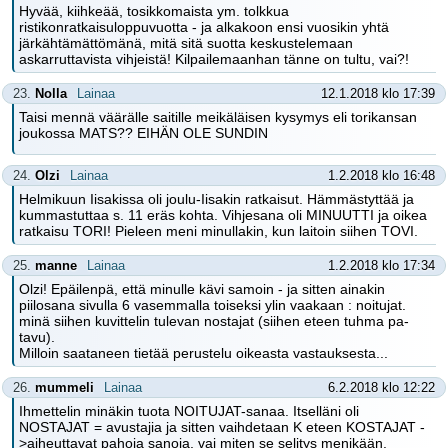
Hyvää, kiihkeää, tosikkomaista ym. tolkkua
ristikonratkaisuloppuvuotta - ja alkakoon ensi vuosikin yhtä
järkähtämättömänä, mitä sitä suotta keskustelemaan
askarruttavista vihjeistä! Kilpailemaanhan tänne on tultu, vai?!
23.
Nolla
Lainaa
12.1.2018 klo 17:39
Taisi mennä väärälle saitille meikäläisen kysymys eli torikansan
joukossa MATS?? EIHÄN OLE SUNDIN
24.
Olzi
Lainaa
1.2.2018 klo 16:48
Helmikuun Iisakissa oli joulu-Iisakin ratkaisut. Hämmästyttää ja
kummastuttaa s. 11 eräs kohta. Vihjesana oli MINUUTTI ja oikea
ratkaisu TORI! Pieleen meni minullakin, kun laitoin siihen TOVI.
25.
manne
Lainaa
1.2.2018 klo 17:34
Olzi! Epäilenpä, että minulle kävi samoin - ja sitten ainakin
piilosana sivulla 6 vasemmalla toiseksi ylin vaakaan : noitujat.
minä siihen kuvittelin tulevan nostajat (siihen eteen tuhma pa-
tavu).
Milloin saataneen tietää perustelu oikeasta vastauksesta...
26.
mummeli
Lainaa
6.2.2018 klo 12:22
Ihmettelin minäkin tuota NOITUJAT-sanaa. Itselläni oli
NOSTAJAT = avustajia ja sitten vaihdetaan K eteen KOSTAJAT -
>aiheuttavat pahoja sanoja, vai miten se selitys menikään.