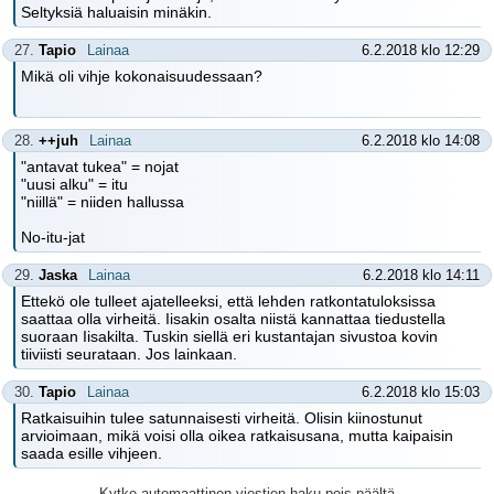
Seltyksiä haluaisin minäkin.
27.
Tapio
Lainaa
6.2.2018 klo 12:29
Mikä oli vihje kokonaisuudessaan?
28.
++juh
Lainaa
6.2.2018 klo 14:08
"antavat tukea" = nojat
"uusi alku" = itu
"niillä" = niiden hallussa
No-itu-jat
29.
Jaska
Lainaa
6.2.2018 klo 14:11
Ettekö ole tulleet ajatelleeksi, että lehden ratkontatuloksissa
saattaa olla virheitä. Iisakin osalta niistä kannattaa tiedustella
suoraan Iisakilta. Tuskin siellä eri kustantajan sivustoa kovin
tiiviisti seurataan. Jos lainkaan.
30.
Tapio
Lainaa
6.2.2018 klo 15:03
Ratkaisuihin tulee satunnaisesti virheitä. Olisin kiinostunut
arvioimaan, mikä voisi olla oikea ratkaisusana, mutta kaipaisin
saada esille vihjeen.
Kytke automaattinen viestien haku pois päältä