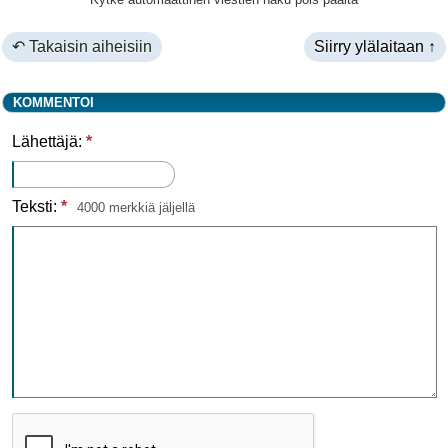
↶ Takaisin aiheisiin
Siirry ylälaitaan ↑
KOMMENTOI
Lähettäjä:
*
Teksti:
*
4000 merkkiä jäljellä