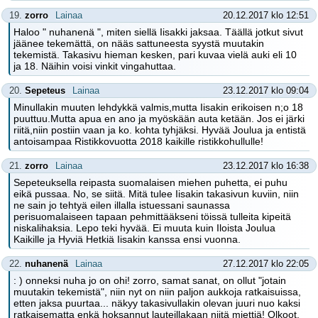
19.
zorro
Lainaa
20.12.2017 klo 12:51
Haloo " nuhanenä ", miten siellä Iisakki jaksaa. Täällä jotkut sivut
jäänee tekemättä, on nääs sattuneesta syystä muutakin
tekemistä. Takasivu hieman kesken, pari kuvaa vielä auki eli 10
ja 18. Näihin voisi vinkit vingahuttaa.
20.
Sepeteus
Lainaa
23.12.2017 klo 09:04
Minullakin muuten lehdykkä valmis,mutta Iisakin erikoisen n;o 18
puuttuu.Mutta apua en ano ja myöskään auta ketään. Jos ei järki
riitä,niin postiin vaan ja ko. kohta tyhjäksi. Hyvää Joulua ja entistä
antoisampaa Ristikkovuotta 2018 kaikille ristikkohullulle!
21.
zorro
Lainaa
23.12.2017 klo 16:38
Sepeteuksella reipasta suomalaisen miehen puhetta, ei puhu
eikä pussaa. No, se siitä. Mitä tulee Iisakin takasivun kuviin, niin
ne sain jo tehtyä eilen illalla istuessani saunassa
perisuomalaiseen tapaan pehmittääkseni töissä tulleita kipeitä
niskalihaksia. Lepo teki hyvää. Ei muuta kuin Iloista Joulua
Kaikille ja Hyviä Hetkiä Iisakin kanssa ensi vuonna.
22.
nuhanenä
Lainaa
27.12.2017 klo 22:05
: ) onneksi nuha jo on ohi! zorro, samat sanat, on ollut "jotain
muutakin tekemistä", niin nyt on niin paljon aukkoja ratkaisuissa,
etten jaksa puurtaa... näkyy takasivullakin olevan juuri nuo kaksi
ratkaisematta enkä hoksannut lauteillakaan niitä miettiä! Olkoot.