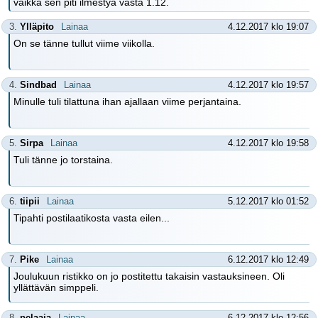
vaikka sen piti ilmestyä vasta 1.12.
3.
Ylläpito
Lainaa
4.12.2017 klo 19:07
On se tänne tullut viime viikolla.
4.
Sindbad
Lainaa
4.12.2017 klo 19:57
Minulle tuli tilattuna ihan ajallaan viime perjantaina.
5.
Sirpa
Lainaa
4.12.2017 klo 19:58
Tuli tänne jo torstaina.
6.
tiipii
Lainaa
5.12.2017 klo 01:52
Tipahti postilaatikosta vasta eilen...
7.
Pike
Lainaa
6.12.2017 klo 12:49
Joulukuun ristikko on jo postitettu takaisin vastauksineen. Oli
yllättävän simppeli.
8.
pelaaja
Lainaa
6.12.2017 klo 12:56