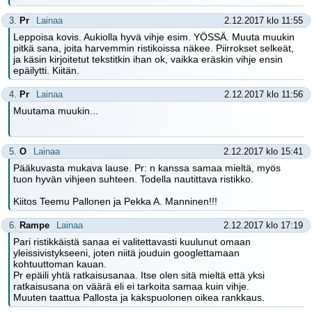
3.
Pr
Lainaa
2.12.2017 klo 11:55
Leppoisa kovis. Aukiolla hyvä vihje esim. YÖSSÄ. Muuta muukin
pitkä sana, joita harvemmin ristikoissa näkee. Piirrokset selkeät,
ja käsin kirjoitetut tekstitkin ihan ok, vaikka eräskin vihje ensin
epäilytti. Kiitän.
4.
Pr
Lainaa
2.12.2017 klo 11:56
Muutama muukin...
5.
O
Lainaa
2.12.2017 klo 15:41
Pääkuvasta mukava lause. Pr: n kanssa samaa mieltä, myös
tuon hyvän vihjeen suhteen. Todella nautittava ristikko.
Kiitos Teemu Pallonen ja Pekka A. Manninen!!!
6.
Rampe
Lainaa
2.12.2017 klo 17:19
Pari ristikkäistä sanaa ei valitettavasti kuulunut omaan
yleissivistykseeni, joten niitä jouduin googlettamaan
kohtuuttoman kauan.
Pr epäili yhtä ratkaisusanaa. Itse olen sitä mieltä että yksi
ratkaisusana on väärä eli ei tarkoita samaa kuin vihje.
Muuten taattua Pallosta ja kakspuolonen oikea rankkaus.