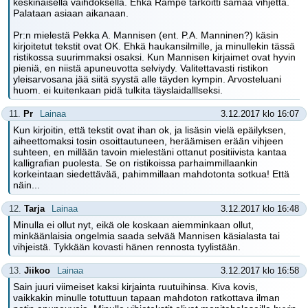
keskinäisellä vaihdoksella. Ehkä Rampe tarkoitti samaa vihjettä.
Palataan asiaan aikanaan.
Pr:n mielestä Pekka A. Mannisen (ent. P.A. Manninen?) käsin
kirjoitetut tekstit ovat OK. Ehkä haukansilmille, ja minullekin tässä
ristikossa suurimmaksi osaksi. Kun Mannisen kirjaimet ovat hyvin
pieniä, en niistä apuneuvotta selviydy. Valitettavasti ristikon
yleisarvosana jää siitä syystä alle täyden kympin. Arvosteluani
huom. ei kuitenkaan pidä tulkita täyslaidalllseksi.
11.
Pr
Lainaa
3.12.2017 klo 16:07
Kun kirjoitin, että tekstit ovat ihan ok, ja lisäsin vielä epäilyksen,
aiheettomaksi tosin osoittautuneen, heräämisen erään vihjeen
suhteen, en millään tavoin mielestäni ottanut positiivista kantaa
kalligrafian puolesta. Se on ristikoissa parhaimmillaankin
korkeintaan siedettävää, pahimmillaan mahdotonta sotkua! Että
näin...
12.
Tarja
Lainaa
3.12.2017 klo 16:48
Minulla ei ollut nyt, eikä ole koskaan aiemminkaan ollut,
minkäänlaisia ongelmia saada selvää Mannisen käsialasta tai
vihjeistä. Tykkään kovasti hänen rennosta tyylistään.
13.
Jiikoo
Lainaa
3.12.2017 klo 16:58
Sain juuri viimeiset kaksi kirjainta ruutuihinsa. Kiva kovis,
vaikkakin minulle totuttuun tapaan mahdoton ratkottava ilman