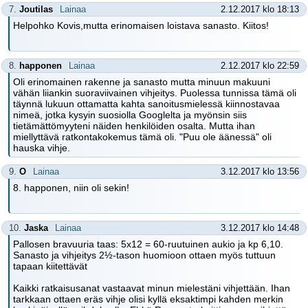
7.
Joutilas
Lainaa
2.12.2017 klo 18:13
Helpohko Kovis,mutta erinomaisen loistava sanasto. Kiitos!
8.
happonen
Lainaa
2.12.2017 klo 22:59
Oli erinomainen rakenne ja sanasto mutta minuun makuuni
vähän liiankin suoraviivainen vihjeitys. Puolessa tunnissa tämä oli
täynnä lukuun ottamatta kahta sanoitusmielessä kiinnostavaa
nimeä, jotka kysyin suosiolla Googlelta ja myönsin siis
tietämättömyyteni näiden henkilöiden osalta. Mutta ihan
miellyttävä ratkontakokemus tämä oli. "Puu ole äänessä" oli
hauska vihje.
9.
O
Lainaa
3.12.2017 klo 13:56
8. happonen, niin oli sekin!
10.
Jaska
Lainaa
3.12.2017 klo 14:48
Pallosen bravuuria taas: 5x12 = 60-ruutuinen aukio ja kp 6,10.
Sanasto ja vihjeitys 2½-tason huomioon ottaen myös tuttuun
tapaan kiitettävät
Kaikki ratkaisusanat vastaavat minun mielestäni vihjettään. Ihan
tarkkaan ottaen eräs vihje olisi kyllä eksaktimpi kahden merkin