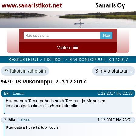
Valikko
KESKUSTELUT
>
RISTIKOT
> IS VIIKONLOPPU 2.-3.12.2017
↶ Takaisin aiheisiin
Siirry alalaitaan ↓
9470. IS Viikonloppu 2.-3.12.2017
Eki
Lainaa
1.12.2017 klo 22:38
Huomenna Tonin pehmis sekä Teemun ja Mannisen
kakspuolpalloskovis 12x5-alakulmalla.
2.
Mie
Lainaa
1.12.2017 klo 23:51
Kuulostaa hyvältä tuo Kovis.