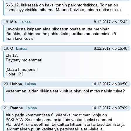
5.-6.12. Iltiksessä on kaksi tonnin palkintoristikkoa. Toinen on
itsenäisyysristikko aiheena Mauno Koivisto, toinen uutisristikko.
18.
Mie
Lainaa
8.12.2017 klo 15:42
Lavoniusta kaipaan aina ulkoasun osalta mutta menihän
tämäkin, oli hieman helpohko kakspuolikas omasta mielestä.
Ihan kiva Kovis.
19.
O
Lainaa
8.12.2017 klo 15:48
Eki 17.
Täytetty molemmat!
[Masa I morjens !
Holari !? ]
20.
Hobba
Lainaa
14.12.2017 klo 00:56
Vasemman laidan rikkinäiset kupit ja pkavippi mitäs näihin tulee?
21.
Rampe
Lainaa
14.12.2017 klo 07:09
Alun perin kommentissa 6. vääräksi moittimani vihje on
PAKLATA. Se ei ole sama asia kuin vastaukseksi saamani
PETSATA, sillä edellinen tarkoittaa kittaamista tai tasoittamista ja
jälkimmäinen puun käsittelyä petsimaalilla tai -lakalla.