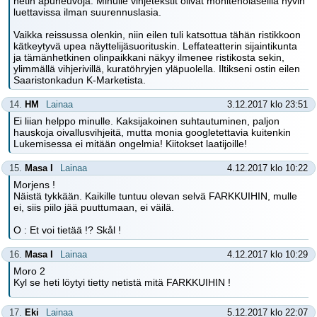
netin apuneuvoja. Minulle vihjetekstit olivat moniteholaseilla hyvin
luettavissa ilman suurennuslasia.
Vaikka reissussa olenkin, niin eilen tuli katsottua tähän ristikkoon
kätkeytyvä upea näyttelijäsuorituskin. Leffateatterin sijaintikunta
ja tämänhetkinen olinpaikkani näkyy ilmenee ristikosta sekin,
ylimmällä vihjerivillä, kuratöhryjen yläpuolella. Iltikseni ostin eilen
Saaristonkadun K-Marketista.
14.
HM
Lainaa
3.12.2017 klo 23:51
Ei liian helppo minulle. Kaksijakoinen suhtautuminen, paljon
hauskoja oivallusvihjeitä, mutta monia googletettavia kuitenkin
Lukemisessa ei mitään ongelmia! Kiitokset laatijoille!
15.
Masa I
Lainaa
4.12.2017 klo 10:22
Morjens !
Näistä tykkään. Kaikille tuntuu olevan selvä FARKKUIHIN, mulle
ei, siis piilo jää puuttumaan, ei väilä.
O : Et voi tietää !? Skål !
16.
Masa I
Lainaa
4.12.2017 klo 10:29
Moro 2
Kyl se heti löytyi tietty netistä mitä FARKKUIHIN !
17.
Eki
Lainaa
5.12.2017 klo 22:07