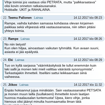
Vihje toimisi jos vastaus olisi PETRATA, mutta "palkkaraatava"
olisi kovin onneton ratkaisusanaksi.
Hobballe: UKIT ja RAHALAINA.
22.
Teemu Pallonen
Lainaa
14.12.2017 klo 08:23
Rampe, vaihda kahden samassa kohdassa olevan kirjaimen
paikkaa sekä vihjeessä että vastaussanassa, niin sitten pitäisi
yhteys toimia.
23.
Rampe
Lainaa
14.12.2017 klo 08:26
No niin tietysti!
Kun olen hiljaa, ainoastaan vaikutan tyhmältä. Kun avaan suuni,
asiasta ei jää epäilystä.
24.
Eki
Lainaa
14.12.2017 klo 08:29
Tuo on kyllä sarjassa "väärinkäsityksiä lie tullut enemmän kuin
laki sallii ja monen teki mieli valittaa väärästä synonyymista".
Tarkastajakin ihmetteli. Itselläni sattui leikkaamaan siinä
vaiheessa.
25.
Jiikoo
Lainaa
14.12.2017 klo 11:32
Enpäs hoksannut jujua minäkään. Sain vastaussanaksi PETSATA
ja monen muun lailla (luullakseni) ihmettelin kovin laatijan
huonoa maalausalan tuntemusta! Upea, kiero vihje, jonka
hienous olisi jäänyt minulta huomaamatta ilman tätä