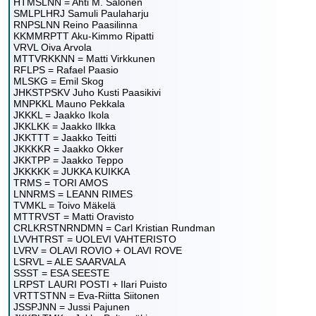
HTMSLNN = Ahti M. Salonen
SMLPLHRJ Samuli Paulaharju
RNPSLNN Reino Paasilinna
KKMMRPTT Aku-Kimmo Ripatti
VRVL Oiva Arvola
MTTVRKKNN = Matti Virkkunen
RFLPS = Rafael Paasio
MLSKG = Emil Skog
JHKSTPSKV Juho Kusti Paasikivi
MNPKKL Mauno Pekkala
JKKKL = Jaakko Ikola
JKKLKK = Jaakko Ilkka
JKKTTT = Jaakko Teitti
JKKKKR = Jaakko Okker
JKKTPP = Jaakko Teppo
JKKKKK = JUKKA KUIKKA
TRMS = TORI AMOS
LNNRMS = LEANN RIMES
TVMKL = Toivo Mäkelä
MTTRVST = Matti Oravisto
CRLKRSTNRNDMN = Carl Kristian Rundman
LVVHTRST = UOLEVI VAHTERISTO
LVRV = OLAVI ROVIO + OLAVI ROVE
LSRVL = ALE SAARVALA
SSST = ESA SEESTE
LRPST LAURI POSTI + Ilari Puisto
VRTTSTNN = Eva-Riitta Siitonen
JSSPJNN = Jussi Pajunen