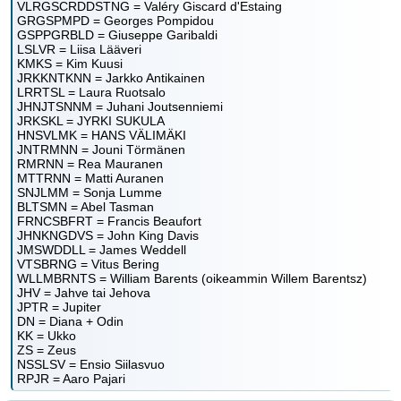
VLRGSCRDDSTNG = Valéry Giscard d'Estaing
GRGSPMPD = Georges Pompidou
GSPPGRBLD = Giuseppe Garibaldi
LSLVR = Liisa Lääveri
KMKS = Kim Kuusi
JRKKNTKNN = Jarkko Antikainen
LRRTSL = Laura Ruotsalo
JHNJTSNNM = Juhani Joutsenniemi
JRKSKL = JYRKI SUKULA
HNSVLMK = HANS VÄLIMÄKI
JNTRMNN = Jouni Törmänen
RMRNN = Rea Mauranen
MTTRNN = Matti Auranen
SNJLMM = Sonja Lumme
BLTSMN = Abel Tasman
FRNCSBFRT = Francis Beaufort
JHNKNGDVS = John King Davis
JMSWDDLL = James Weddell
VTSBRNG = Vitus Bering
WLLMBRNTS = William Barents (oikeammin Willem Barentsz)
JHV = Jahve tai Jehova
JPTR = Jupiter
DN = Diana + Odin
KK = Ukko
ZS = Zeus
NSSLSV = Ensio Siilasvuo
RPJR = Aaro Pajari