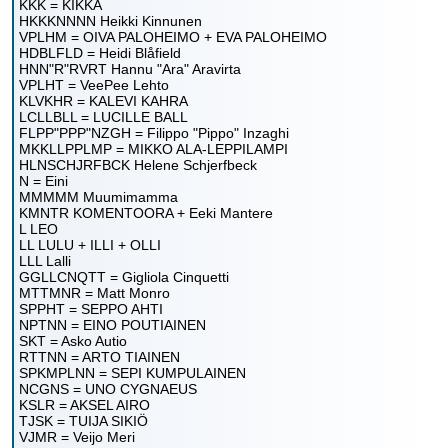
KKK = KIKKA
HKKKNNNN Heikki Kinnunen
VPLHM = OIVA PALOHEIMO + EVA PALOHEIMO
HDBLFLD = Heidi Blåfield
HNN"R"RVRT Hannu "Ara" Aravirta
VPLHT = VeePee Lehto
KLVKHR = KALEVI KAHRA
LCLLBLL = LUCILLE BALL
FLPP"PPP"NZGH = Filippo "Pippo" Inzaghi
MKKLLPPLMP = MIKKO ALA-LEPPILAMPI
HLNSCHJRFBCK Helene Schjerfbeck
N = Eini
MMMMM Muumimamma
KMNTR KOMENTOORA + Eeki Mantere
L LEO
LL LULU + ILLI + OLLI
LLL Lalli
GGLLCNQTT = Gigliola Cinquetti
MTTMNR = Matt Monro
SPPHT = SEPPO AHTI
NPTNN = EINO POUTIAINEN
SKT = Asko Autio
RTTNN = ARTO TIAINEN
SPKMPLNN = SEPI KUMPULAINEN
NCGNS = UNO CYGNAEUS
KSLR = AKSEL AIRO
TJSK = TUIJA SIKIÖ
VJMR = Veijo Meri