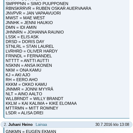
SMPPPNN = SIMO PUUPPONEN
RBNSKRRVR = RUBEN OSKAR AUERVAARA
JNVPVR = JAN VAPAAVUORI
MWST = MAE WEST
JNNHK = JENNI HAUKIO
DMN = IDI AMIN
JHNNRN = JOHANNA RAUNIO
LSSK = ELIS ASK
DRSD = DORIS DAY
STNLRL = STAN LAUREL
LVRHRD = OLIVER HARDY
FRNNDL = FERNANDEL
NTTTT = ANTTI AUTTI
NSKNN = ANSA IKONEN
NKM = ONA KAMU
KJ = AKI AJO
RH = EERO AHO
KKKM = OKKO KAMU
JNNMR = JONNI MYYRÄ
NLT = AINO AALTO
WLLBRNDT = WILLY BRANDT
KKLM = KAI KALIMA + KIKE ELOMAA
MTTRMN = MITT ROMNEY
LSDR = ALISA DREI
2.
Juhani Heino
Lainaa
30.7.2016 klo 13:08
GNKMN = EUGEN EKMAN