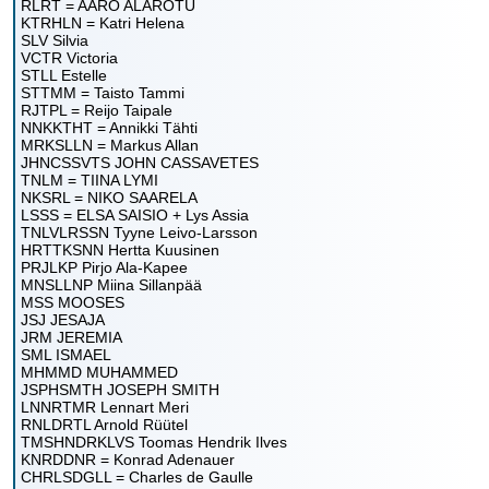
RLRT = AARO ALAROTU
KTRHLN = Katri Helena
SLV Silvia
VCTR Victoria
STLL Estelle
STTMM = Taisto Tammi
RJTPL = Reijo Taipale
NNKKTHT = Annikki Tähti
MRKSLLN = Markus Allan
JHNCSSVTS JOHN CASSAVETES
TNLM = TIINA LYMI
NKSRL = NIKO SAARELA
LSSS = ELSA SAISIO + Lys Assia
TNLVLRSSN Tyyne Leivo-Larsson
HRTTKSNN Hertta Kuusinen
PRJLKP Pirjo Ala-Kapee
MNSLLNP Miina Sillanpää
MSS MOOSES
JSJ JESAJA
JRM JEREMIA
SML ISMAEL
MHMMD MUHAMMED
JSPHSMTH JOSEPH SMITH
LNNRTMR Lennart Meri
RNLDRTL Arnold Rüütel
TMSHNDRKLVS Toomas Hendrik Ilves
KNRDDNR = Konrad Adenauer
CHRLSDGLL = Charles de Gaulle