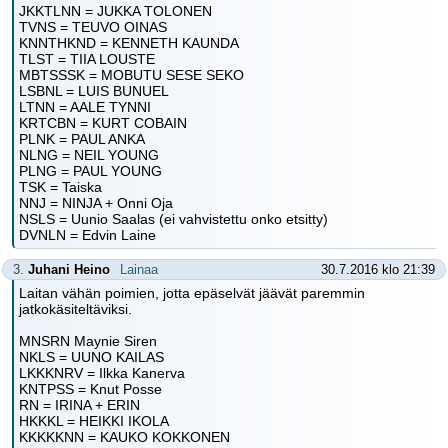
JKKTLNN = JUKKA TOLONEN
TVNS = TEUVO OINAS
KNNTHKND = KENNETH KAUNDA
TLST = TIIA LOUSTE
MBTSSSK = MOBUTU SESE SEKO
LSBNL = LUIS BUNUEL
LTNN = AALE TYNNI
KRTCBN = KURT COBAIN
PLNK = PAUL ANKA
NLNG = NEIL YOUNG
PLNG = PAUL YOUNG
TSK = Taiska
NNJ = NINJA + Onni Oja
NSLS = Uunio Saalas (ei vahvistettu onko etsitty)
DVNLN = Edvin Laine
3.
Juhani Heino
Lainaa
30.7.2016 klo 21:39
Laitan vähän poimien, jotta epäselvät jäävät paremmin
jatkokäsiteltäviksi.
MNSRN Maynie Siren
NKLS = UUNO KAILAS
LKKKNRV = Ilkka Kanerva
KNTPSS = Knut Posse
RN = IRINA + ERIN
HKKKL = HEIKKI IKOLA
KKKKKNN = KAUKO KOKKONEN