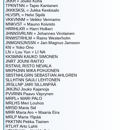
JKKH = Jouko Kuha
TPKNTNN = Tapio Kantanen
JKKKSKSL = Jukka Keskisalo
HLVSPL = Helvi Sipilä
VKKVNNM = Veikko Vennamo
MNKVST = Mauno Koivisto
HRRHLKR = Harri Holkeri
JHNNSVRLNN = Johannes Virolainen
RNWSTRHLM = Raino Westerholm
JNMGNSJNSSN = Jan-Magnus Jansson
KN = Yoko Ono
LN = Lou Yun + LI NA
KKSMNN KAUKO SIMONEN
JNRT JOUNI RAITIO
RSTNVL RISTO NEVALA
MKPHJNN MIKA POHJONEN
SBSTNHLGRN SEBASTIAN AHLGREN
SLLHTNN SAULI LEHTONEN
JRSLLNP JARI SILLANPÄÄ
JKKJNJ Jouko Kajanoja
PVVRNN Paavo Väyrynen
MRPL= MARI PALO
MRLHS Meri Louhos
MRSD Maria Sid
MRR Maria Aro + Maaria Eira
MRLP Maria Ylipää
PKKTNN Pekka Tiainen
RTLHT Arto Lahti