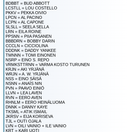
BDBBT = BUD ABBOTT
LCSTLL = LOU COSTELLO
PKKV = PEKKA OIVIO
LPCN = AL PACINO
LCPN = AL CAPONE
SLSLL = SEELA SELLA
LRN = EILA ROINE
PPSNN = PIIA PASANEN
BBBDRN = BOBBY DARIN
CCCLN = CICCIOLINA
DDDNK = DADDY YANKEE
TMNNN = TOMI EINONEN
NSRP = EINO S. REPO
VRMKSTTRNN = VARMA KOSTO TURUNEN
KRJN = AKI YRJÄNÄ
WRJN = A. W. YRJÄNÄ
NSS = EINO SÄISÄ
NSNN = ANAÏS NIN
PVN = PAAVO EINIÖ
LLVN = LEA LAVEN
RVN = EERO AVEN
RHNLM = EERO HEINÄLUOMA
DNNK = DANNY KAYE
TKSML = ATIK ISMAIL
JKRSV = EIJA KORISEVA
TJL = OUTI OJALA
LVN = OILI VAINIO + ILE VAINIO
KRT = KARI UOTI