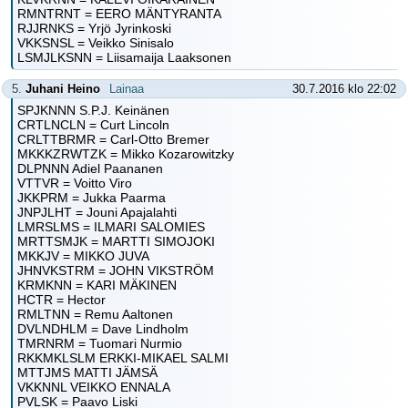
RMNTRNT = EERO MÄNTYRANTA
RJJRNKS = Yrjö Jyrinkoski
VKKSNSL = Veikko Sinisalo
LSMJLKSNN = Liisamaija Laaksonen
5.
Juhani Heino
Lainaa
30.7.2016 klo 22:02
SPJKNNN S.P.J. Keinänen
CRTLNCLN = Curt Lincoln
CRLTTBRMR = Carl-Otto Bremer
MKKKZRWTZK = Mikko Kozarowitzky
DLPNNN Adiel Paananen
VTTVR = Voitto Viro
JKKPRM = Jukka Paarma
JNPJLHT = Jouni Apajalahti
LMRSLMS = ILMARI SALOMIES
MRTTSMJK = MARTTI SIMOJOKI
MKKJV = MIKKO JUVA
JHNVKSTRM = JOHN VIKSTRÖM
KRMKNN = KARI MÄKINEN
HCTR = Hector
RMLTNN = Remu Aaltonen
DVLNDHLM = Dave Lindholm
TMRNRM = Tuomari Nurmio
RKKMKLSLM ERKKI-MIKAEL SALMI
MTTJMS MATTI JÄMSÄ
VKKNNL VEIKKO ENNALA
PVLSK = Paavo Liski