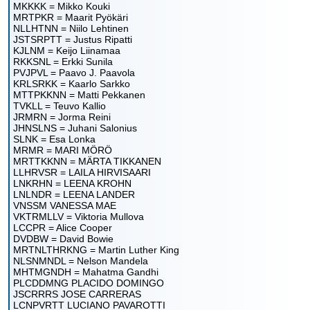
MKKKK = Mikko Kouki
MRTPKR = Maarit Pyökäri
NLLHTNN = Niilo Lehtinen
JSTSRPTT = Justus Ripatti
KJLNM = Keijo Liinamaa
RKKSNL = Erkki Sunila
PVJPVL = Paavo J. Paavola
KRLSRKK = Kaarlo Sarkko
MTTPKKNN = Matti Pekkanen
TVKLL = Teuvo Kallio
JRMRN = Jorma Reini
JHNSLNS = Juhani Salonius
SLNK = Esa Lonka
MRMR = MARI MÖRÖ
MRTTKKNN = MÄRTA TIKKANEN
LLHRVSR = LAILA HIRVISAARI
LNKRHN = LEENA KROHN
LNLNDR = LEENA LANDER
VNSSM VANESSA MAE
VKTRMLLV = Viktoria Mullova
LCCPR = Alice Cooper
DVDBW = David Bowie
MRTNLTHRKNG = Martin Luther King
NLSNMNDL = Nelson Mandela
MHTMGNDH = Mahatma Gandhi
PLCDDMNG PLACIDO DOMINGO
JSCRRRS JOSE CARRERAS
LCNPVRTT LUCIANO PAVAROTTI