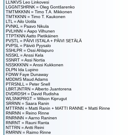
LLNKVS Leo Linkovesi
LGGNTSHRNK = Oleg Gontšarenko
TMTMKKNN = Timo T.A. Mikkonen
TMTKKNN = Timo T. Kaukonen
LTL = Ailo Uotila
PVNKL = Paavo Nikula
PVLHNN = Aapo Vilhunen
TTPTKNN Aatto Pietikäinen
PVSTL = PÄIVI ISTALA + PÄIVI SETÄLÄ
PVPSL = Päiviö Pyysalo
SSHLPR = Ossi Ahlapuro
NSSKL = Anssi Kela
SSNRT = Assi Nortia
NSSKKKNN = Anssi Kukkonen
DLPN Ida Lupino
FDNW Faye Dunaway
MDDMS Maud Adams
PTRSNLL = Peter Snell
LBRTJNTRN = Alberto Juantorena
DVDRDSH = David Rudisha
WLSNKPRGT = Wilson Kiprugut
SRRNN = Saara Ranin
MTTRNN = Matti Ranin + MATTI RANNE + Matti Rinne
RNRNN = Reino Rinne
RNRNNN = Aarno Raninen
RNRNT = Rauni Ranta
NTTRN = Antti Reini
RMRNN = Raimo Rinne