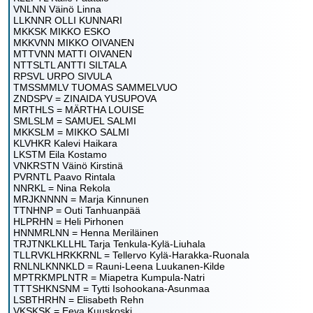
VNLNN Väinö Linna
LLKNNR OLLI KUNNARI
MKKSK MIKKO ESKO
MKKVNN MIKKO OIVANEN
MTTVNN MATTI OIVANEN
NTTSLTL ANTTI SILTALA
RPSVL URPO SIVULA
TMSSMMLV TUOMAS SAMMELVUO
ZNDSPV = ZINAIDA YUSUPOVA
MRTHLS = MÄRTHA LOUISE
SMLSLM = SAMUEL SALMI
MKKSLM = MIKKO SALMI
KLVHKR Kalevi Haikara
LKSTM Eila Kostamo
VNKRSTN Väinö Kirstinä
PVRNTL Paavo Rintala
NNRKL = Nina Rekola
MRJKNNNN = Marja Kinnunen
TTNHNP = Outi Tanhuanpää
HLPRHN = Heli Pirhonen
HNNMRLNN = Henna Meriläinen
TRJTNKLKLLHL Tarja Tenkula-Kylä-Liuhala
TLLRVKLHRKKRNL = Tellervo Kylä-Harakka-Ruonala
RNLNLKNNKLD = Rauni-Leena Luukanen-Kilde
MPTRKMPLNTR = Miapetra Kumpula-Natri
TTTSHKNSNM = Tytti Isohookana-Asunmaa
LSBTHRHN = Elisabeth Rehn
VKSKSK = Eeva Kuuskoski