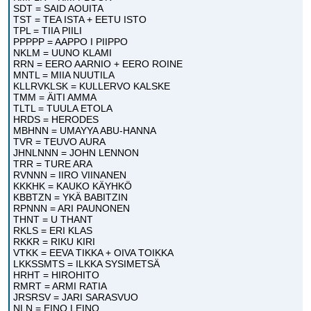
SDT = SAID AOUITA
TST = TEA ISTA + EETU ISTO
TPL = TIIA PIILI
PPPPP = AAPPO I PIIPPO
NKLM = UUNO KLAMI
RRN = EERO AARNIO + EERO ROINE
MNTL = MIIA NUUTILA
KLLRVKLSK = KULLERVO KALSKE
TMM = ÄITI AMMA
TLTL = TUULA ETOLA
HRDS = HERODES
MBHNN = UMAYYA ABU-HANNA
TVR = TEUVO AURA
JHNLNNN = JOHN LENNON
TRR = TURE ARA
RVNNN = IIRO VIINANEN
KKKHK = KAUKO KÄYHKÖ
KBBTZN = YKÄ BABITZIN
RPNNN = ARI PAUNONEN
THNT = U THANT
RKLS = ERI KLAS
RKKR = RIKU KIRI
VTKK = EEVA TIKKA + OIVA TOIKKA
LKKSSMTS = ILKKA SYSIMETSÄ
HRHT = HIROHITO
RMRT = ARMI RATIA
JRSRSV = JARI SARASVUO
NLN = EINO LEINO