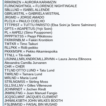
RRKRMZN = AURORA KARAMZIN
FLRNCNGHTNGL = FLORENCE NIGHTINGALE
SBLLLND = ISABEL ALLENDE
GBRLMSTRL = GABRIELA MISTRAL
JRGMD = JORGE AMADO
PLCLH = PAULO COELHO
TTTPRST = TUTTU PARISTO (Elsa Soini ja Seere Salminen)
GPTS = AGAPETUS (Yrjö Soini)
PL = AAPELI (Simo Puupponen)
PPPPTKTSS = Peppi Pitkätossu
FKRKRNBLM = Fakiiri Kronblom
TMTKR = Timo Taikuri
RLLPKK = Rölli-peikko
PKKKMSPK = Pekko Aikamiespoika
TTNLL = Titi-nalle
LRJNNLLNRLXNDRCMLLJRVNN = Laura Jenna Ellinoora
Alexandra Camilla Jurvanen
CHR = CHER
TTLND OTTO LUND + Tatu Lund
TMRLND = Tamara Lund
MRLND = Maria Lund
STRLNGMSS = Stirling Moss
GLLSVLLNV = Gilles Villeneuve
JCHNRNDT = Jochen Rindt
JNMNLFNG = Juan Manuel Fangio
JCQSCLMNT JACQUES CLEMENT
JHNWLKSBTH JOHN WILKES BOOTH
FSLBNMSD = FAISAL BIN MUSAID