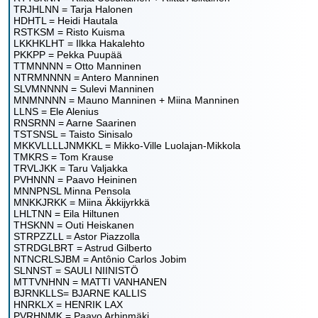
TRJHLNN = Tarja Halonen
HDHTL = Heidi Hautala
RSTKSM = Risto Kuisma
LKKHKLHT = Ilkka Hakalehto
PKKPP = Pekka Puupää
TTMNNNN = Otto Manninen
NTRMNNNN = Antero Manninen
SLVMNNNN = Sulevi Manninen
MNMNNNN = Mauno Manninen + Miina Manninen
LLNS = Ele Alenius
RNSRNN = Aarne Saarinen
TSTSNSL = Taisto Sinisalo
MKKVLLLLJNMKKL = Mikko-Ville Luolajan-Mikkola
TMKRS = Tom Krause
TRVLJKK = Taru Valjakka
PVHNNN = Paavo Heininen
MNNPNSL Minna Pensola
MNKKJRKK = Miina Äkkijyrkkä
LHLTNN = Eila Hiltunen
THSKNN = Outi Heiskanen
STRPZZLL = Astor Piazzolla
STRDGLBRT = Astrud Gilberto
NTNCRLSJBM = Antônio Carlos Jobim
SLNNST = SAULI NIINISTÖ
MTTVNHNN = MATTI VANHANEN
BJRNKLLS= BJARNE KALLIS
HNRKLX = HENRIK LAX
PVRHNMK = Paavo Arhinmäki