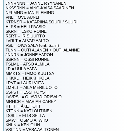
JNNRNNN = JANNE RYYNÄNEN
NKSSRNN = AINO-KAISA SAARINEN
NFLMNG = IAN FLEMING
VNL = OVE AUNLI
KTRNSR = KATARIINA SOURI / SUURI
HLPS = HELI PAASIO
SKRN = ESKO ROINE
RSRT = IRIS UURTO
LVRLT = ALVAR AALTO
VSL = OIVA SALA (ent. Salin)
TLNN = OUTI ALANEN + OUTI ALANNE
JNNRN = JONNE AARON
SSRNN = OSSI RUNNE
TSLML = ATSO ALMILA
LP = UULA AAPA
MMKTS = IMMO KUUTSA
HKKKL = HEIKKI IKOLA
LRVT = LAURI VIITA
LMRLT = AILA MERILUOTO
SSPST = ESSI PÖYSTI
LVVRSL = OLAVI VUORISALO
MRHCR = MARIAH CAREY
KTTT = ÅKE TOTT
KTTNN = KATI OUTINEN
LSSLL = ELIS SELLA
SMW = OSMO A. WIIO
KNLN = KEN OLIN
VSLTNN = VESA AALTONEN