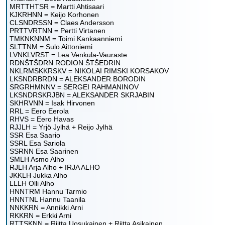
MRTTHTSR = Martti Ahtisaari
KJKRHNN = Keijo Korhonen
CLSNDRSSN = Claes Andersson
PRTTVRTNN = Pertti Virtanen
TMKNKNNM = Toimi Kankaanniemi
SLTTNM = Sulo Aittoniemi
LVNKLVRST = Lea Venkula-Vauraste
RDNŠTŠDRN RODION ŠTŠEDRIN
NKLRMSKKRSKV = NIKOLAI RIMSKI KORSAKOV
LKSNDRBRDN = ALEKSANDER BORODIN
SRGRHMNNV = SERGEI RAHMANINOV
LKSNDRSKRJBN = ALEKSANDER SKRJABIN
SKHRVNN = Isak Hirvonen
RRL = Eero Eerola
RHVS = Eero Havas
RJJLH = Yrjö Jylhä + Reijo Jylhä
SSR Esa Saario
SSRL Esa Sariola
SSRNN Esa Saarinen
SMLH Asmo Alho
RJLH Arja Alho + IRJA ALHO
JKKLH Jukka Alho
LLLH Olli Alho
HNNTRM Hannu Tarmio
HNNTNL Hannu Taanila
NNKKRN = Annikki Arni
RKKRN = Erkki Arni
RTTSKNN = Riitta Uosukainen + Riitta Asikainen