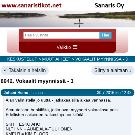
Valikko
KESKUSTELUT
>
MUUT AIHEET
> VOKAALIT MYYNNISSÄ - 3
↶ Takaisin aiheisiin
Siirry alalaitaan ↓
8942. Vokaalit myynnissä - 3
Juhani Heino
Lainaa
30.7.2016 klo 12:43
Alan valmistella jo uutta - jatkakaa sillä aikaa vanhassa.
Arvuutellaan henkilöitä, jotka ovat myyneet vokaalinsa pois.
Edellisten säikeiden ratkaistuja henkilöitä:
SKH = ESKO AHO
NLTHNN = AUNE ALA-TUUHONEN
KMFLR = KIM FLOOR