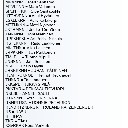
MRVNNM = Meri Vennamo
MTVLTNN = Mato Valtonen
SPSNTPKK = Sipe Santapukki
NTTHVRNN = Antti Hyvärinen
LSKLLKRP = Aulis Kallakorpi
MTTNKNN = Matti Nykänen
JKTRMNN = Jouko Törmänen
TNNMNN = Toni Nieminen
RPKKNKKL = Ari-Pekka Nikkola
RSTLKKNN = Risto Laakkonen
MKLTNN = Mika Laitinen
JRPKKNN = Jari Puikkonen
TMLPLL = Tuomo Ylipulli
JNSNNN = Jani Soininen
NSHT = Ensio Hyytiä
JHNKRKNN = JUHANI KÄRKINEN
HLMTRCKNGL = Helmut Recknagel
TNNNR = Toni Innauer
JKKSPL = JUKKA SIPILÄ
PKKTVR = PEKKA AUTIOVUORI
NNLSL = ANNELI SAULI
RTNSNN = AYRTON SENNA
RNNPTRSN = RONNIE PETERSON
RLNDRTZNBRGR = ROLAND RATZENBERGER
NS = NASU
H = IHAA
TKR = Tikru
KSVRKRK Kees Verkerk