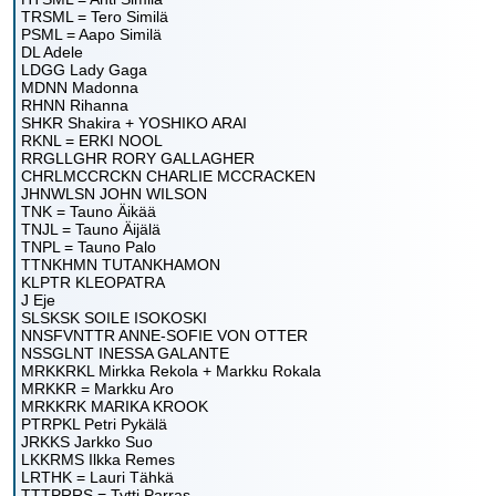
TRSML = Tero Similä
PSML = Aapo Similä
DL Adele
LDGG Lady Gaga
MDNN Madonna
RHNN Rihanna
SHKR Shakira + YOSHIKO ARAI
RKNL = ERKI NOOL
RRGLLGHR RORY GALLAGHER
CHRLMCCRCKN CHARLIE MCCRACKEN
JHNWLSN JOHN WILSON
TNK = Tauno Äikää
TNJL = Tauno Äijälä
TNPL = Tauno Palo
TTNKHMN TUTANKHAMON
KLPTR KLEOPATRA
J Eje
SLSKSK SOILE ISOKOSKI
NNSFVNTTR ANNE-SOFIE VON OTTER
NSSGLNT INESSA GALANTE
MRKKRKL Mirkka Rekola + Markku Rokala
MRKKR = Markku Aro
MRKKRK MARIKA KROOK
PTRPKL Petri Pykälä
JRKKS Jarkko Suo
LKKRMS Ilkka Remes
LRTHK = Lauri Tähkä
TTTPRRS = Tytti Parras