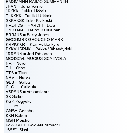
RMSMMNN RAIMO SUMMANEN
JHVN = Juha Vainio
JKKKKL Jukka Ukkola
TLKKKKL Tuulikki Ukkola
SKKVKSK Esko Kivikoski
HRDTDS = HARDI TIIDUS
TNRTNN = Tauno Rautiainen
BRRJNS = Barry Jones
GRCHMRX GROUCHO MARX
KRPKKKR = Kari-Pekka kyrö
PKKVHSRNK = Pekka Vähäsöyrinki
JRRSNN = Jari Räsänen
MCSSCVL MUCIUS SCAEVOLA
NR = Nero
TH = Otho
TTS = Titus
NRV = Nerva
GLB = Galba
CLGL = Caligula
VSPSNS = Vespasianus
SK Suiko
KGK Kogyoku
JT Jito
GNSH Gensho
KKN Koken
MSH Meisho
GSKRMCH Go-Sakuramachi
"SSS" "Sissi"