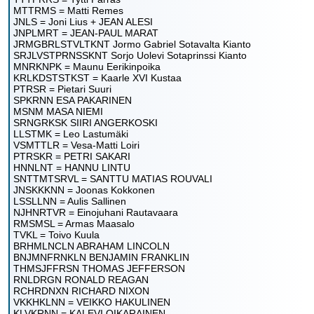
MTTRMS = Matti Remes
JNLS = Joni Lius + JEAN ALESI
JNPLMRT = JEAN-PAUL MARAT
JRMGBRLSTVLTKNT Jormo Gabriel Sotavalta Kianto
SRJLVSTPRNSSKNT Sorjo Uolevi Sotaprinssi Kianto
MNRKNPK = Maunu Eerikinpoika
KRLKDSTSTKST = Kaarle XVI Kustaa
PTRSR = Pietari Suuri
SPKRNN ESA PAKARINEN
MSNM MASA NIEMI
SRNGRKSK SIIRI ANGERKOSKI
LLSTMK = Leo Lastumäki
VSMTTLR = Vesa-Matti Loiri
PTRSKR = PETRI SAKARI
HNNLNT = HANNU LINTU
SNTTMTSRVL = SANTTU MATIAS ROUVALI
JNSKKKNN = Joonas Kokkonen
LSSLLNN = Aulis Sallinen
NJHNRTVR = Einojuhani Rautavaara
RMSMSL = Armas Maasalo
TVKL = Toivo Kuula
BRHMLNCLN ABRAHAM LINCOLN
BNJMNFRNKLN BENJAMIN FRANKLIN
THMSJFFRSN THOMAS JEFFERSON
RNLDRGN RONALD REAGAN
RCHRDNXN RICHARD NIXON
VKKHKLNN = VEIKKO HAKULINEN
KLVKRNN = KALEVI OIKARAINEN