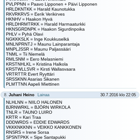
PVLPPNN = Paavo Lipponen + Päivi Lipponen
HRLDKNTKK = Harald Kaunotukka
RKVRKRVS = Eerik Verikirves
HKNHV = Haakon Hyvä
HRLDHRMTRKK = Harald Harmaaturkki
HKNSGRDNPK = Haakon Sigurdinpoika
PHLV = Pyhä Olavi
NGKKKSLK = Inge Koukkuselkä
MNLNPRNTJ = Maunu Lainparantaja
MNPLJSSR = Maunu Paljassääri
TNML = Tii Niemelä
RMLSNM = Eero Melasniemi
KRSTNHLKL = Kristiina Halkola
KRSTWLLSVR = Kirsti Wallasvaara
VRTRTTR Evert Ryyttäri
SRSSKNN Asarias Sikanen
PLMTTNN Aapeli Miettinen
8.
Juhani Heino
Lainaa
30.7.2016 klo 22:05
NLHLNN = NIILO HALONEN
BJRNWRKL = BJÖRN WIRKOLA
TNLR = TAUNO LUIRO
KRTR = Kari Traa
DDDWRDS = EDDIE EDWARDS
VKKKNKKNN = VEIKKO KANKKONEN
RNSRS = Irene Sorsa
SPSNTPKK = Sipe Santapukki