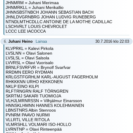
JHNMRM = Juhani Merimaa
JHNMRKLL = Juhani Merikallio
JHNNSBSTNBCH JOHANN SEBASTIAN BACH
JHNLDVGRNBRG JOHAN LUDVIG RUNEBERG
NTNDLMTHCDLLC ANTOINE DE LA MOTHE CADILLAC
LSCHVRLT LOUIS CHEVROLET
LCCC LEE IACOCCA
6.
Juhani Heino
Lainaa
30.7.2016 klo 22:03
KLVPRKL = Kalevi Pirkola
LVSLNN = Olavi Salonen
LVSLSL = Olavi Salsola
LVVRSL = Olavi Vuorisalo
BRNLFSVRFVR = Brynolf Svarfvar
RRDMN EERO RYDMAN
KRLGSTFGRHLM KARL-AUGUST FAGERHOLM
RHKKKNN URHO KEKKONEN
NKLP EINO KILPI
RLFTRNGRN RALF TÖRNGREN
SKRTMJ SAKARI TUOMIOJA
VLHJLMRNRSSN = Vilhjálmur Einarsson
HNNSKLHMNN HANNES KOLEHMAINEN
LBNSTNRS Albin Stenroos
PVNRM PAAVO NURMI
VLLRTL VILLE RITOLA
VLMRSHLL VOLMARI ISO-HOLLO
LVRNTNP = Olavi Rinteenpää