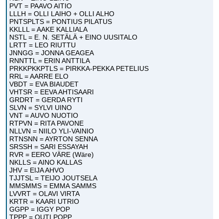
PVT = PAAVO AITIO
LLLH = OLLI LAIHO + OLLI ALHO
PNTSPLTS = PONTIUS PILATUS
KKLLL = AAKE KALLIALA
NSTL = E. N. SETÄLÄ + EINO UUSITALO
LRTT = LEO RIUTTU
JNNGG = JONNA GEAGEA
RNNTTL = ERIN ANTTILA
PRKKPKKPTLS = PIRKKA-PEKKA PETELIUS
RRL = AARRE ELO
VBDT = EVA BIAUDET
VHTSR = EEVA AHTISAARI
GRDRT = GERDA RYTI
SLVN = SYLVI UINO
VNT = AUVO NUOTIO
RTPVN = RITA PAVONE
NLLVN = NIILO YLI-VAINIO
RTNSNN = AYRTON SENNA
SRSSH = SARI ESSAYAH
RVR = EERO VÄRE (Wäre)
NKLLS = AINO KALLAS
JHV = EIJA AHVO
TJJTSL = TEIJO JOUTSELA
MMSMMS = EMMA SAMMS
LVVRT = OLAVI VIRTA
KRTR = KAARI UTRIO
GGPP = IGGY POP
TPPP = OUTI POPP