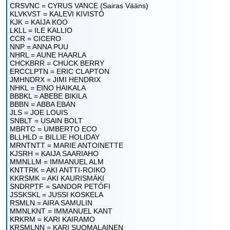
CRSVNC = CYRUS VANCE (Sairas Vääns)
KLVKVST = KALEVI KIVISTÖ
KJK = KAIJA KOO
LKLL = ILE KALLIO
CCR = CICERO
NNP = ANNA PUU
NHRL = AUNE HAARLA
CHCKBRR = CHUCK BERRY
ERCCLPTN = ERIC CLAPTON
JMHNDRX = JIMI HENDRIX
NHKL = EINO HAIKALA
BBBKL = ABEBE BIKILA
BBBN = ABBA EBAN
JLS = JOE LOUIS
SNBLT = USAIN BOLT
MBRTC = UMBERTO ECO
BLLHLD = BILLIE HOLIDAY
MRNTNTT = MARIE ANTOINETTE
KJSRH = KAIJA SAARIAHO
MMNLLM = IMMANUEL ALM
KNTTRK = AKI ANTTI-ROIKO
KKRSMK = AKI KAURISMÄKI
SNDRPTF = SANDOR PETÖFI
JSSKSKL = JUSSI KOSKELA
RSMLN = AIRA SAMULIN
MMNLKNT = IMMANUEL KANT
KRKRM = KARI KAIRAMO
KRSMLNN = KARI SUOMALAINEN