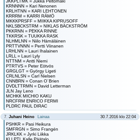
JKKPLTMK = Jukka Peltomäki
KRNNNN = Kari Nenonen
KRLHTNN = KARI LEHTONEN
KRRRM = KARRI RÄMÖ
MKKKPRSFF = MIIKKA KIPRUSOFF
NKLSBCKSTRM = NIKLAS BÄCKSTRÖM
PKKRNN = PEKKA RINNE
TKKRSK = TUUKKA RASK
NLHMLNN = Niilo Hämäläinen
PRTTVNNN = Pertti Viinanen
LRHLNN = Lauri Ihalainen
LRLL = Lauri Lyly
NTTNM = Antti Niemi
PTRTVS = Peter Eötvös
GRGLGT = György Ligeti
CRLNLSN = Carl Nielsen
CNNBRN = Conan O´Brien
DVDLTTRMN = David Letterman
JLN Jay Leno
MCHKK MICHIO KAKU
NRCFRM ENRICO FERMI
PLDRC PAUL DIRAC
7.
Juhani Heino
Lainaa
30.7.2016 klo 22:04
PSHKR = Pasi Heikura
SMFRGN = Simo Frangén
JRKLKK = Jyrki Liikka
KLLPTL Kalle Päätalo