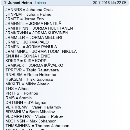
9.
Juhani Heino
Lainaa
30.7.2016 klo 22:05
JHNNRS = Johanna Oras
JHNPLM = Juhani Palmu
JRMTT = Jorma Etto
JRMHNTL = JORMA HENTILÄ
JRMHHTNN = JORMA HUUHTANEN
JRMKRVNN = JORMA KURVINEN
JRMMLLR = JORMA MELLERI
JRMPL = JORMA PALO
JRMPNL = JORMA PANULA
JRMTMNKL = JORMA TUOMI-NIKULA
SNJHN = SONJA HENIE
KRKRP = KIIRA KORPI
JRMKVLK = JORMA IKÄVALKO
TPRTVR = Tapio Rautavaara
RNHLSM = Reino Helismaa
HSKSLM = Hiski Salomaa
MKKLTL = Mikko Alatalo
THS = Athos
PRTHS = Porthos
RMS = Aramis
DRTGNN = d'Artagnan
VLRHRLMV = Valeri Harlamov
BRSMHLV = Boris Mihailov
VLDMRPTRV = Vladimir Petrov
MXJHNSN = Max Johanson
THMSJHNSN = Thomas Johanson