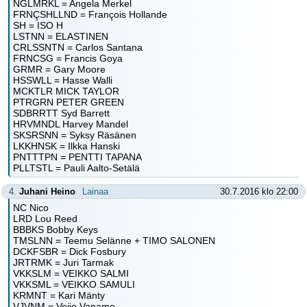
NGLMRKL = Angela Merkel
FRNÇSHLLND = François Hollande
SH = ISO H
LSTNN = ELASTINEN
CRLSSNTN = Carlos Santana
FRNCSG = Francis Goya
GRMR = Gary Moore
HSSWLL = Hasse Walli
MCKTLR MICK TAYLOR
PTRGRN PETER GREEN
SDBRRTT Syd Barrett
HRVMNDL Harvey Mandel
SKSRSNN = Syksy Räsänen
LKKHNSK = Ilkka Hanski
PNTTTPN = PENTTI TAPANA
PLLTSTL = Pauli Aalto-Setälä
4.
Juhani Heino
Lainaa
30.7.2016 klo 22:00
NC Nico
LRD Lou Reed
BBBKS Bobby Keys
TMSLNN = Teemu Selänne + TIMO SALONEN
DCKFSBR = Dick Fosbury
JRTRMK = Juri Tarmak
VKKSLM = VEIKKO SALMI
VKKSML = VEIKKO SAMULI
KRMNT = Kari Mänty
VJVNM = Veijo Vanamo