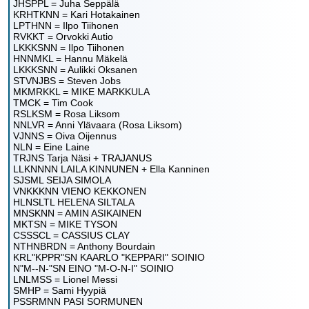
JHSPPL = Juha Seppälä
KRHTKNN = Kari Hotakainen
LPTHNN = Ilpo Tiihonen
RVKKT = Orvokki Autio
LKKKSNN = Ilpo Tiihonen
HNNMKL = Hannu Mäkelä
LKKKSNN = Aulikki Oksanen
STVNJBS = Steven Jobs
MKMRKKL = MIKE MARKKULA
TMCK = Tim Cook
RSLKSM = Rosa Liksom
NNLVR = Anni Ylävaara (Rosa Liksom)
VJNNS = Oiva Oijennus
NLN = Eine Laine
TRJNS Tarja Näsi + TRAJANUS
LLKNNNN LAILA KINNUNEN + Ella Kanninen
SJSML SEIJA SIMOLA
VNKKKNN VIENO KEKKONEN
HLNSLTL HELENA SILTALA
MNSKNN = AMIN ASIKAINEN
MKTSN = MIKE TYSON
CSSSCL = CASSIUS CLAY
NTHNBRDN = Anthony Bourdain
KRL"KPPR"SN KAARLO "KEPPARI" SOINIO
N"M--N-"SN EINO "M-O-N-I" SOINIO
LNLMSS = Lionel Messi
SMHP = Sami Hyypiä
PSSRMNN PASI SORMUNEN