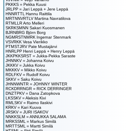
PKKKS = Pekka Kuusi
JRLPP = Jari Leppä + Jere Leppä
HNNRTTL Hannu Raittila
MRTNNVRTLV Martina Navratilova
RTMLLR Arto Melleri
SKRKSMNN Sakari Kuosmanen
BJRNBRG Björn Borg
NGMRSTNMRK Ingemar Stenmark
VSVRKK Vesa Vierikko
PTMSTJRV Pate Mustajärvi
HNRLPP Henri Leppä + Henry Leppä
JKKPKKSRST = Jukka-Pekka Saraste
JHNNKV = Johanna Koivu
JKKKV = Jukka Koivu
MKKKV = Mikko Koivu
RDLFKV = Rudolf Koivu
SKKV = Saku Koivu
JHNNWNTR = JOHNNY WINTER
RCKDRRNGR = RICK DERRINGER
DNZTPKV = Dana Zatopkova
LKSSKV = Aleksis Kivi
RMLSKV = Raimo Ilaskivi
KRKV = Kari Kuuva
JRSKV = JURI ISAKOV
NNKKSLM = ANNUKKA SALAMA
MRKSSML = Markus Similä
MRTTSML = Martti Similä
HTSML = Ahti Similä