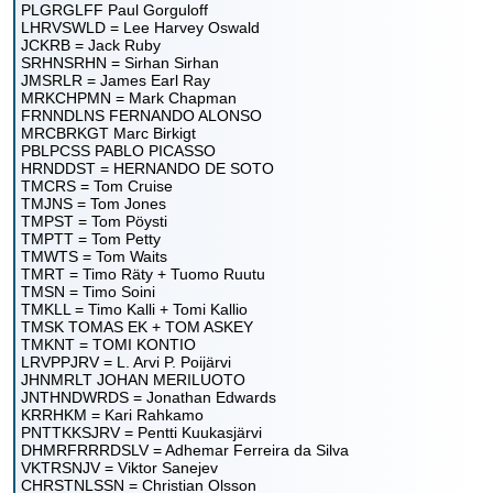
PLGRGLFF Paul Gorguloff
LHRVSWLD = Lee Harvey Oswald
JCKRB = Jack Ruby
SRHNSRHN = Sirhan Sirhan
JMSRLR = James Earl Ray
MRKCHPMN = Mark Chapman
FRNNDLNS FERNANDO ALONSO
MRCBRKGT Marc Birkigt
PBLPCSS PABLO PICASSO
HRNDDST = HERNANDO DE SOTO
TMCRS = Tom Cruise
TMJNS = Tom Jones
TMPST = Tom Pöysti
TMPTT = Tom Petty
TMWTS = Tom Waits
TMRT = Timo Räty + Tuomo Ruutu
TMSN = Timo Soini
TMKLL = Timo Kalli + Tomi Kallio
TMSK TOMAS EK + TOM ASKEY
TMKNT = TOMI KONTIO
LRVPPJRV = L. Arvi P. Poijärvi
JHNMRLT JOHAN MERILUOTO
JNTHNDWRDS = Jonathan Edwards
KRRHKM = Kari Rahkamo
PNTTKKSJRV = Pentti Kuukasjärvi
DHMRFRRRDSLV = Adhemar Ferreira da Silva
VKTRSNJV = Viktor Sanejev
CHRSTNLSSN = Christian Olsson