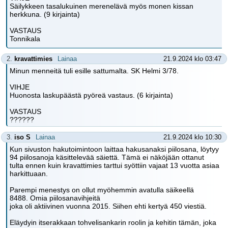
Säilykkeen tasalukuinen merenelävä myös monen kissan
herkkuna. (9 kirjainta)
VASTAUS
Tonnikala
2.
kravattimies
Lainaa
21.9.2024 klo 03:47
Minun menneitä tuli esille sattumalta. SK Helmi 3/78.
VIHJE
Huonosta laskupäästä pyöreä vastaus. (6 kirjainta)
VASTAUS
??????
3.
iso S
Lainaa
21.9.2024 klo 10:30
Kun sivuston hakutoimintoon laittaa hakusanaksi piilosana, löytyy
94 piilosanoja käsittelevää säiettä. Tämä ei näköjään ottanut
tulta ennen kuin kravattimies tarttui syöttiin vajaat 13 vuotta asiaa
harkittuaan.
Parempi menestys on ollut myöhemmin avatulla säikeellä
8488. Omia piilosanavihjeitä
joka oli aktiivinen vuonna 2015. Siihen ehti kertyä 450 viestiä.
Eläydyin itserakkaan tohvelisankarin roolin ja kehitin tämän, joka