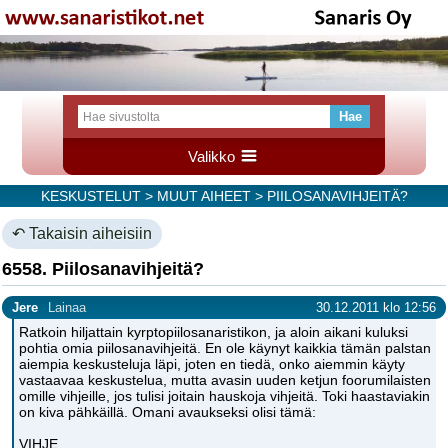
Valikko
KESKUSTELUT
>
MUUT AIHEET
> PIILOSANAVIHJEITÄ?
↶ Takaisin aiheisiin
6558. Piilosanavihjeitä?
Jere
Lainaa
30.12.2011 klo 12:56
Ratkoin hiljattain kyrptopiilosanaristikon, ja aloin aikani kuluksi
pohtia omia piilosanavihjeitä. En ole käynyt kaikkia tämän palstan
aiempia keskusteluja läpi, joten en tiedä, onko aiemmin käyty
vastaavaa keskustelua, mutta avasin uuden ketjun foorumilaisten
omille vihjeille, jos tulisi joitain hauskoja vihjeitä. Toki haastaviakin
on kiva pähkäillä. Omani avaukseksi olisi tämä:
VIHJE