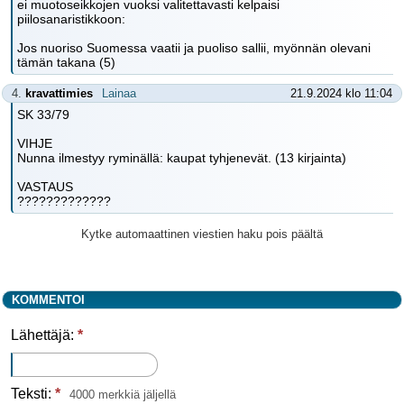
ei muotoseikkojen vuoksi valitettavasti kelpaisi
piilosanaristikkoon:
Jos nuoriso Suomessa vaatii ja puoliso sallii, myönnän olevani
tämän takana (5)
4.
kravattimies
Lainaa
21.9.2024 klo 11:04
SK 33/79
VIHJE
Nunna ilmestyy ryminällä: kaupat tyhjenevät. (13 kirjainta)
VASTAUS
?????????????
Kytke automaattinen viestien haku pois päältä
KOMMENTOI
Lähettäjä:
*
Teksti:
*
4000 merkkiä jäljellä