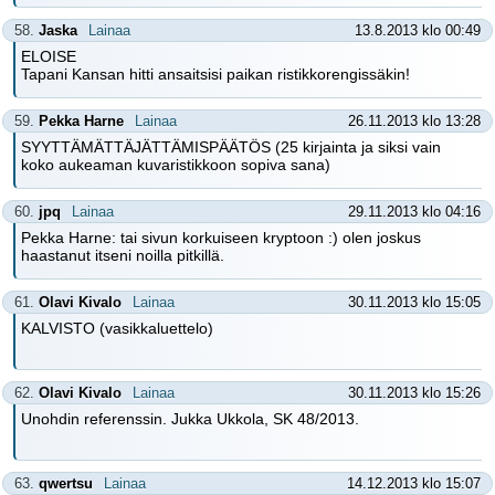
58.
Jaska
Lainaa
13.8.2013 klo 00:49
ELOISE
Tapani Kansan hitti ansaitsisi paikan ristikkorengissäkin!
59.
Pekka Harne
Lainaa
26.11.2013 klo 13:28
SYYTTÄMÄTTÄJÄTTÄMISPÄÄTÖS (25 kirjainta ja siksi vain
koko aukeaman kuvaristikkoon sopiva sana)
60.
jpq
Lainaa
29.11.2013 klo 04:16
Pekka Harne: tai sivun korkuiseen kryptoon :) olen joskus
haastanut itseni noilla pitkillä.
61.
Olavi Kivalo
Lainaa
30.11.2013 klo 15:05
KALVISTO (vasikkaluettelo)
62.
Olavi Kivalo
Lainaa
30.11.2013 klo 15:26
Unohdin referenssin. Jukka Ukkola, SK 48/2013.
63.
qwertsu
Lainaa
14.12.2013 klo 15:07