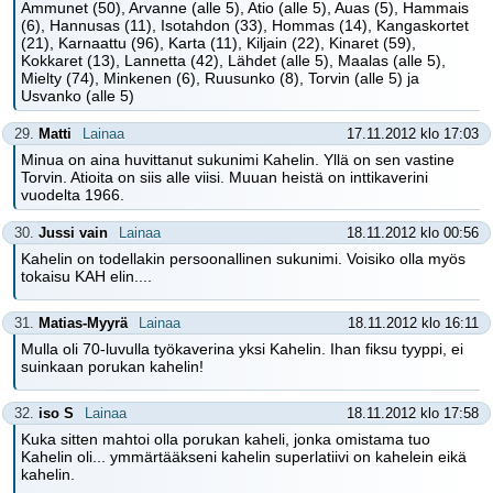
Ammunet (50), Arvanne (alle 5), Atio (alle 5), Auas (5), Hammais
(6), Hannusas (11), Isotahdon (33), Hommas (14), Kangaskortet
(21), Karnaattu (96), Karta (11), Kiljain (22), Kinaret (59),
Kokkaret (13), Lannetta (42), Lähdet (alle 5), Maalas (alle 5),
Mielty (74), Minkenen (6), Ruusunko (8), Torvin (alle 5) ja
Usvanko (alle 5)
29.
Matti
Lainaa
17.11.2012 klo 17:03
Minua on aina huvittanut sukunimi Kahelin. Yllä on sen vastine
Torvin. Atioita on siis alle viisi. Muuan heistä on inttikaverini
vuodelta 1966.
30.
Jussi vain
Lainaa
18.11.2012 klo 00:56
Kahelin on todellakin persoonallinen sukunimi. Voisiko olla myös
tokaisu KAH elin....
31.
Matias-Myyrä
Lainaa
18.11.2012 klo 16:11
Mulla oli 70-luvulla työkaverina yksi Kahelin. Ihan fiksu tyyppi, ei
suinkaan porukan kahelin!
32.
iso S
Lainaa
18.11.2012 klo 17:58
Kuka sitten mahtoi olla porukan kaheli, jonka omistama tuo
Kahelin oli... ymmärtääkseni kahelin superlatiivi on kahelein eikä
kahelin.