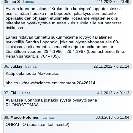
35.
iso S
Lainaa
22.11.2012 klo 20:49
Avaran luonnon jakson "Krokotiilien kuningas" lopputeksteissä
osui silmään hauska nimi Lopopolo, joka kyseisen tuotanto-
operaatioiden ohjaajan etunimellä Roseanne vihjaten ei olisi
mitenkään hyväksyttävä muuten kuin sukulaisille suunnatussa
ristikossa.
Lähes riittävän tunnettu sukunmikaima löytyy: italialainen
nyrkkeilijä Sandro Lopopolo, joka sai olympiahopeaa alle 60-
kiloisissa ja oli ammattilaisena välisarjan maailmanmestari
täsmälleen vuoden, 29.4.1966 - 29.4.1967 (Lounasheimo, Ilmo:
Kehän sankarit, s. 704–705).
36.
Jukkis
Lainaa
22.11.2012 klo 21:14
Kääpiöplaneetta Makemake:
bbc.co.uk/news/science-environment-20426114
37.
Eki
Lainaa
4.1.2013 klo 01:13
Avarassa luonnosta jostakin syystä pysäytti sana
RUOHOSTOMAA.
38.
Marco Poloinen
Lainaa
30.3.2013 klo 11:04
OHRATTO (suositaan kotimaista!)