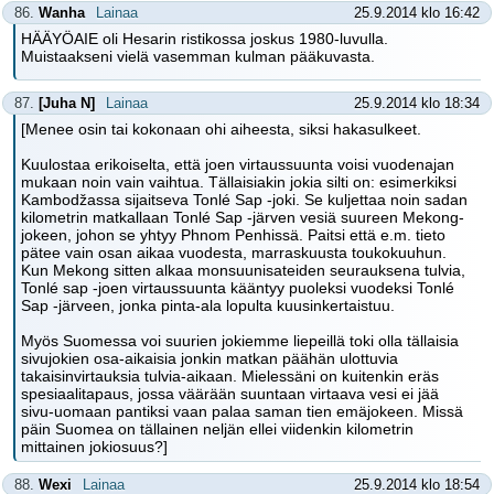
86.
Wanha
Lainaa
25.9.2014 klo 16:42
HÄÄYÖAIE oli Hesarin ristikossa joskus 1980-luvulla.
Muistaakseni vielä vasemman kulman pääkuvasta.
87.
[Juha N]
Lainaa
25.9.2014 klo 18:34
[Menee osin tai kokonaan ohi aiheesta, siksi hakasulkeet.
Kuulostaa erikoiselta, että joen virtaussuunta voisi vuodenajan
mukaan noin vain vaihtua. Tällaisiakin jokia silti on: esimerkiksi
Kambodžassa sijaitseva Tonlé Sap -joki. Se kuljettaa noin sadan
kilometrin matkallaan Tonlé Sap -järven vesiä suureen Mekong-
jokeen, johon se yhtyy Phnom Penhissä. Paitsi että e.m. tieto
pätee vain osan aikaa vuodesta, marraskuusta toukokuuhun.
Kun Mekong sitten alkaa monsuunisateiden seurauksena tulvia,
Tonlé sap -joen virtaussuunta kääntyy puoleksi vuodeksi Tonlé
Sap -järveen, jonka pinta-ala lopulta kuusinkertaistuu.
Myös Suomessa voi suurien jokiemme liepeillä toki olla tällaisia
sivujokien osa-aikaisia jonkin matkan päähän ulottuvia
takaisinvirtauksia tulvia-aikaan. Mielessäni on kuitenkin eräs
spesiaalitapaus, jossa väärään suuntaan virtaava vesi ei jää
sivu-uomaan pantiksi vaan palaa saman tien emäjokeen. Missä
päin Suomea on tällainen neljän ellei viidenkin kilometrin
mittainen jokiosuus?]
88.
Wexi
Lainaa
25.9.2014 klo 18:54