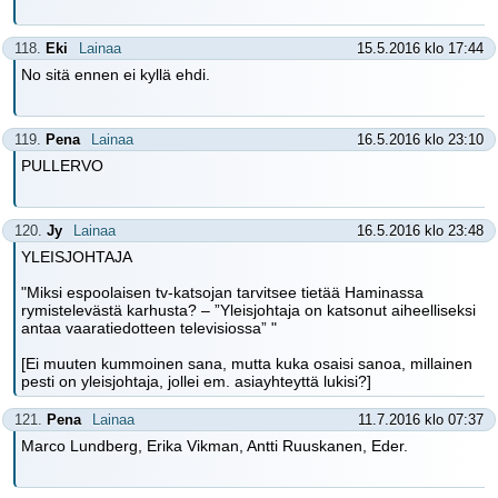
118.
Eki
Lainaa
15.5.2016 klo 17:44
No sitä ennen ei kyllä ehdi.
119.
Pena
Lainaa
16.5.2016 klo 23:10
PULLERVO
120.
Jy
Lainaa
16.5.2016 klo 23:48
YLEISJOHTAJA
"Miksi espoolaisen tv-katsojan tarvitsee tietää Haminassa
rymistelevästä karhusta? – ”Yleisjohtaja on katsonut aiheelliseksi
antaa vaaratiedotteen televisiossa” "
[Ei muuten kummoinen sana, mutta kuka osaisi sanoa, millainen
pesti on yleisjohtaja, jollei em. asiayhteyttä lukisi?]
121.
Pena
Lainaa
11.7.2016 klo 07:37
Marco Lundberg, Erika Vikman, Antti Ruuskanen, Eder.