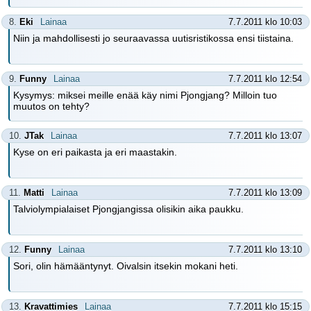
8.
Eki
Lainaa
7.7.2011 klo 10:03
Niin ja mahdollisesti jo seuraavassa uutisristikossa ensi tiistaina.
9.
Funny
Lainaa
7.7.2011 klo 12:54
Kysymys: miksei meille enää käy nimi Pjongjang? Milloin tuo
muutos on tehty?
10.
JTak
Lainaa
7.7.2011 klo 13:07
Kyse on eri paikasta ja eri maastakin.
11.
Matti
Lainaa
7.7.2011 klo 13:09
Talviolympialaiset Pjongjangissa olisikin aika paukku.
12.
Funny
Lainaa
7.7.2011 klo 13:10
Sori, olin hämääntynyt. Oivalsin itsekin mokani heti.
13.
Kravattimies
Lainaa
7.7.2011 klo 15:15