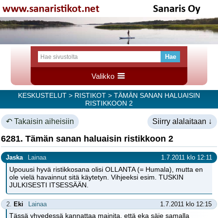
Valikko
KESKUSTELUT
>
RISTIKOT
> TÄMÄN SANAN HALUAISIN
RISTIKKOON 2
↶ Takaisin aiheisiin
Siirry alalaitaan ↓
6281. Tämän sanan haluaisin ristikkoon 2
Jaska
Lainaa
1.7.2011 klo 12:11
Upouusi hyvä ristikkosana olisi OLLANTA (= Humala), mutta en
ole vielä havainnut sitä käytetyn. Vihjeeksi esim. TUSKIN
JULKISESTI ITSESSÄÄN.
2.
Eki
Lainaa
1.7.2011 klo 12:15
Tässä yhyedessä kannattaa mainita, että eka säie samalla