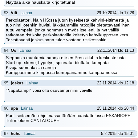
Näyttää aika hauskalta kirjoitettuna!
93.
Vili
Lainaa
29.10.2014 klo 17:28
Perkolaattori, Näin HS:ssa jutun kyseisestä kahvinkeittimestä ja
tuo nimi jotenkin huvitti. Iäkkäämmille ratkojille oletettavasti ihan
tuttu vempele, jonka hommasin myös itselleni, ja nyt välillä
ratkotaan ristikoita perkolaattorilla keitetyn kahvikupposen kera.
Toivottavasti joskus sana tulee vastaan ristikossakin.
94.
Öö
Lainaa
22.11.2014 klo 11:13
Sieppasin muutamia sanoja eilisen Pressiklubin keskustelusta:
Start up -skene, hypetys, spinnata, bluffata, kompata.
Kivoja suomalaisia sanoja.
Komppasimme kimpassa kumppaniamme kampaamossa.
95.
joskus
Lainaa
22.11.2014 klo 12:18
"Napakampi" voisi olla osuvampi nimi veiville
96.
upa
Lainaa
25.11.2014 klo 20:44
Puoli seitsemän-ohjelmassa tänään haastattelussa ESKARIOPE.
Tuli mieleen CANTALOUPE.
97.
huhu
Lainaa
5.2.2015 klo 15:01