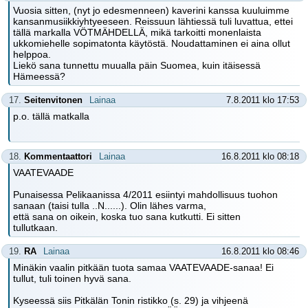
Vuosia sitten, (nyt jo edesmenneen) kaverini kanssa kuuluimme
kansanmusiikkiyhtyeeseen. Reissuun lähtiessä tuli luvattua, ettei
tällä markalla VÖTMÄHDELLÄ, mikä tarkoitti monenlaista
ukkomiehelle sopimatonta käytöstä. Noudattaminen ei aina ollut
helppoa.
Liekö sana tunnettu muualla päin Suomea, kuin itäisessä
Hämeessä?
17.
Seitenvitonen
Lainaa
7.8.2011 klo 17:53
p.o. tällä matkalla
18.
Kommentaattori
Lainaa
16.8.2011 klo 08:18
VAATEVAADE
Punaisessa Pelikaanissa 4/2011 esiintyi mahdollisuus tuohon
sanaan (taisi tulla ..N......). Olin lähes varma,
että sana on oikein, koska tuo sana kutkutti. Ei sitten
tullutkaan.
19.
RA
Lainaa
16.8.2011 klo 08:46
Minäkin vaalin pitkään tuota samaa VAATEVAADE-sanaa! Ei
tullut, tuli toinen hyvä sana.
Kyseessä siis Pitkälän Tonin ristikko (s. 29) ja vihjeenä