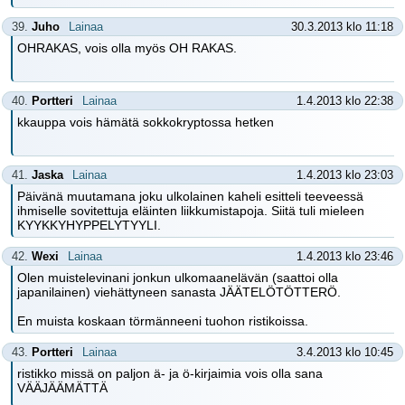
39.
Juho
Lainaa
30.3.2013 klo 11:18
OHRAKAS, vois olla myös OH RAKAS.
40.
Portteri
Lainaa
1.4.2013 klo 22:38
kkauppa vois hämätä sokkokryptossa hetken
41.
Jaska
Lainaa
1.4.2013 klo 23:03
Päivänä muutamana joku ulkolainen kaheli esitteli teeveessä
ihmiselle sovitettuja eläinten liikkumistapoja. Siitä tuli mieleen
KYYKKYHYPPELYTYYLI.
42.
Wexi
Lainaa
1.4.2013 klo 23:46
Olen muistelevinani jonkun ulkomaanelävän (saattoi olla
japanilainen) viehättyneen sanasta JÄÄTELÖTÖTTERÖ.
En muista koskaan törmänneeni tuohon ristikoissa.
43.
Portteri
Lainaa
3.4.2013 klo 10:45
ristikko missä on paljon ä- ja ö-kirjaimia vois olla sana
VÄÄJÄÄMÄTTÄ