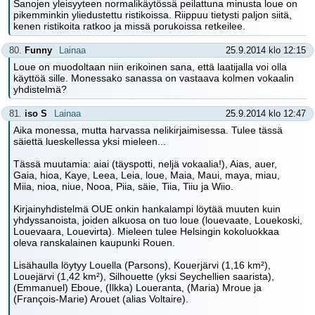
Sanojen yleisyyteen normalikäytössä peilattuna minusta loue on
pikemminkin yliedustettu ristikoissa. Riippuu tietysti paljon siitä,
kenen ristikoita ratkoo ja missä porukoissa retkeilee.
80.
Funny
Lainaa
25.9.2014 klo 12:15
Loue on muodoltaan niin erikoinen sana, että laatijalla voi olla
käyttöä sille. Monessako sanassa on vastaava kolmen vokaalin
yhdistelmä?
81.
iso S
Lainaa
25.9.2014 klo 12:47
Aika monessa, mutta harvassa nelikirjaimisessa. Tulee tässä
säiettä lueskellessa yksi mieleen...
Tässä muutamia: aiai (täyspotti, neljä vokaalia!), Aias, auer,
Gaia, hioa, Kaye, Leea, Leia, loue, Maia, Maui, maya, miau,
Miia, nioa, niue, Nooa, Piia, säie, Tiia, Tiiu ja Wiio.
Kirjainyhdistelmä OUE onkin hankalampi löytää muuten kuin
yhdyssanoista, joiden alkuosa on tuo loue (louevaate, Louekoski,
Louevaara, Louevirta). Mieleen tulee Helsingin kokoluokkaa
oleva ranskalainen kaupunki Rouen.
Lisähaulla löytyy Louella (Parsons), Kouerjärvi (1,16 km²),
Louejärvi (1,42 km²), Silhouette (yksi Seychellien saarista),
(Emmanuel) Eboue, (Ilkka) Loueranta, (Maria) Mroue ja
(François-Marie) Arouet (alias Voltaire).