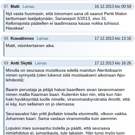
67.
Matti
Lainaa
16.12.2013 klo 00:59
Nyt vasta huomasin, että toivomani sana oli saanut Pertti Malon
tarttumaan laatijakynään, Sanasepot 3/2013, sivu 31.
Kellonajoista päätellen ei laadinnassa kauaa nokka tuhissut.
Hauskaa!
68.
Kravattimies
Lainaa
17.12.2013 klo 13:16
Matti, viisinkertainen aika.
69.
Antti Skyttä
Lainaa
17.12.2013 klo 16:26
Minulla on seuraava muistikuva edellä mainitun Äteritsibaarin
nimen synnystä (olen lukenut siitä muistaakseni aikoinaan Apu-
lehdestä):
Baarin perustaja ja pitäjä halusi baarilleen aivan tavanomaisen
nimen mallia Kaarinan baari. Kuitenkin kävi niin, että kun hän
haki hyväksyntää tuolle nimelle, viranomaisbyrokratia ilmoitti, että
ei käy, kun sellainen on jo olemassa.
Seuraavaksi hän yritti jkollakin toisella etunimellä, olkoon vaikka
Johannan baari. Sama vastaus viranomisilta kuin aiemmin.
Lopuksi mies suivaantui todella ja päätti, että seuraava
nimiehdotus ei, jumankauta, tule takaisin. Hän tunsi myös tuon