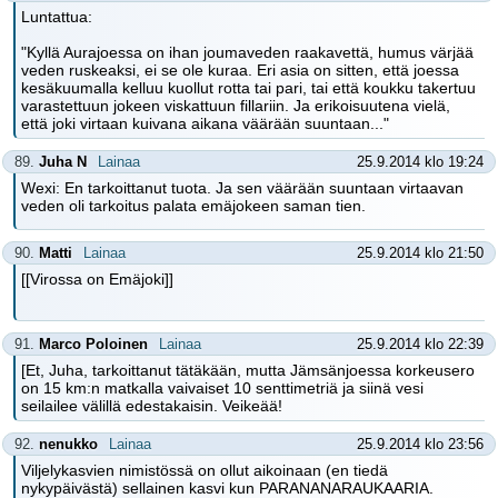
Luntattua:
"Kyllä Aurajoessa on ihan joumaveden raakavettä, humus värjää
veden ruskeaksi, ei se ole kuraa. Eri asia on sitten, että joessa
kesäkuumalla kelluu kuollut rotta tai pari, tai että koukku takertuu
varastettuun jokeen viskattuun fillariin. Ja erikoisuutena vielä,
että joki virtaan kuivana aikana väärään suuntaan..."
89.
Juha N
Lainaa
25.9.2014 klo 19:24
Wexi: En tarkoittanut tuota. Ja sen väärään suuntaan virtaavan
veden oli tarkoitus palata emäjokeen saman tien.
90.
Matti
Lainaa
25.9.2014 klo 21:50
[[Virossa on Emäjoki]]
91.
Marco Poloinen
Lainaa
25.9.2014 klo 22:39
[Et, Juha, tarkoittanut tätäkään, mutta Jämsänjoessa korkeusero
on 15 km:n matkalla vaivaiset 10 senttimetriä ja siinä vesi
seilailee välillä edestakaisin. Veikeää!
92.
nenukko
Lainaa
25.9.2014 klo 23:56
Viljelykasvien nimistössä on ollut aikoinaan (en tiedä
nykypäivästä) sellainen kasvi kun PARANANARAUKAARIA.