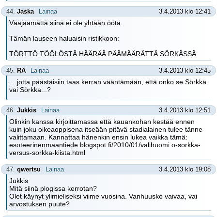
44.
Jaska
Lainaa
3.4.2013 klo 12:41
Vääjäämättä siinä ei ole yhtään öötä.
Tämän lauseen haluaisin ristikkoon:
TÖRTTÖ TÖÖLÖSTÄ HÄÄRÄÄ PÄÄMÄÄRÄTTÄ SÖRKÄSSÄ
45.
RA
Lainaa
3.4.2013 klo 12:45
... jotta päästäisiin taas kerran vääntämään, että onko se Sörkkä
vai Sörkka...?
46.
Jukkis
Lainaa
3.4.2013 klo 12:51
Olinkin kanssa kirjoittamassa että kauankohan kestää ennen
kuin joku oikeaoppisena itseään pitävä stadialainen tulee tänne
valittamaan. Kannattaa hänenkin ensin lukea vaikka tämä:
esoteerinenmaantiede.blogspot.fi/2010/01/valihuomi o-sorkka-
versus-sorkka-kiista.html
47.
qwertsu
Lainaa
3.4.2013 klo 19:08
Jukkis
Mitä siinä plogissa kerrotan?
Olet käynyt ylimieliseksi viime vuosina. Vanhuusko vaivaa, vai
arvostuksen puute?