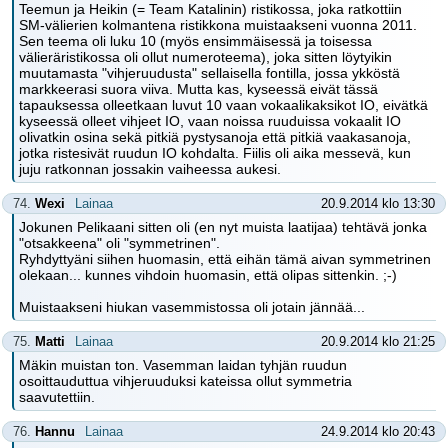
Teemun ja Heikin (= Team Katalinin) ristikossa, joka ratkottiin
SM-välierien kolmantena ristikkona muistaakseni vuonna 2011.
Sen teema oli luku 10 (myös ensimmäisessä ja toisessa
välieräristikossa oli ollut numeroteema), joka sitten löytyikin
muutamasta "vihjeruudusta" sellaisella fontilla, jossa ykköstä
markkeerasi suora viiva. Mutta kas, kyseessä eivät tässä
tapauksessa olleetkaan luvut 10 vaan vokaalikaksikot IO, eivätkä
kyseessä olleet vihjeet IO, vaan noissa ruuduissa vokaalit IO
olivatkin osina sekä pitkiä pystysanoja että pitkiä vaakasanoja,
jotka ristesivät ruudun IO kohdalta. Fiilis oli aika messevä, kun
juju ratkonnan jossakin vaiheessa aukesi.
74.
Wexi
Lainaa
20.9.2014 klo 13:30
Jokunen Pelikaani sitten oli (en nyt muista laatijaa) tehtävä jonka
"otsakkeena" oli "symmetrinen".
Ryhdyttyäni siihen huomasin, että eihän tämä aivan symmetrinen
olekaan... kunnes vihdoin huomasin, että olipas sittenkin. ;-)
Muistaakseni hiukan vasemmistossa oli jotain jännää...
75.
Matti
Lainaa
20.9.2014 klo 21:25
Mäkin muistan ton. Vasemman laidan tyhjän ruudun
osoittauduttua vihjeruuduksi kateissa ollut symmetria
saavutettiin.
76.
Hannu
Lainaa
24.9.2014 klo 20:43