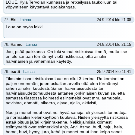
LOUE. Kylä Tervolan kunnassa ja retkeilyssä taukoiluun tai
yöpymiseen käytettävä suojakangas.
77.
Eki
Lainaa
24.9.2014 klo 21:08
Loue on myös lokki.
78.
Hannu
Lainaa
24.9.2014 klo 21:15
Joo, pitää paikkansa. On toki voinut ristikoissa ilmetä, mutta itse
en ole sanaan törmännyt vielä ristikoissa, että ainakin
harvinainen ja vähemmän käytetty.
79.
iso S
Lainaa
25.9.2014 klo 11:41
Tilastoimissani ristikoissa loue on ollut 3 kertaa. Ratkomiani on
paljon enemmän, joten uskallan arvella että olen törmännyt
siihen ainakin kuudesti. Sanan harvinaisuudesta tai
harvinaisuudettomuudesta antanee jonkinlaisen kuvan se, että
samassa tilastossa kolmesti esiintyneitä ovat mm. aamupala,
aavistaa, ahmatti, aikaero, ajava, ajella, aktivisti, ...
Nuo ja monet muut ovat ns. hyviä sanoja, eli yleisesti tunnettuja
ja normaaliin kielenkäyttöön kuuluvia. Niiden yleisyyttä ristikossa
estää pituus ja/tai kirjainrakenne. Nelikirjaimisia kolmesti
esiintyneitä ovat esimerkiksi ahjo, Arvi, Asmo, Audi, haju, hela,
home, huvi, hymy, juro, kehä ja monet muut ihan kelpo sanat.