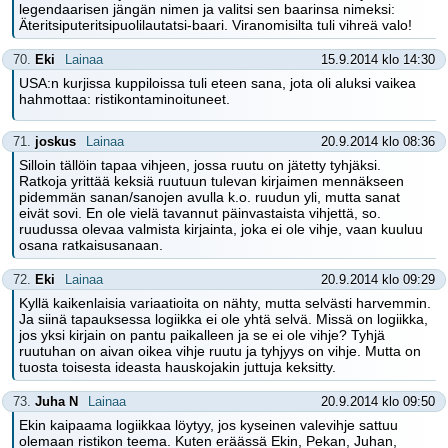
legendaarisen jängän nimen ja valitsi sen baarinsa nimeksi:
Äteritsiputeritsipuolilautatsi-baari. Viranomisilta tuli vihreä valo!
70.
Eki
Lainaa
15.9.2014 klo 14:30
USA:n kurjissa kuppiloissa tuli eteen sana, jota oli aluksi vaikea
hahmottaa: ristikontaminoituneet.
71.
joskus
Lainaa
20.9.2014 klo 08:36
Silloin tällöin tapaa vihjeen, jossa ruutu on jätetty tyhjäksi.
Ratkoja yrittää keksiä ruutuun tulevan kirjaimen mennäkseen
pidemmän sanan/sanojen avulla k.o. ruudun yli, mutta sanat
eivät sovi. En ole vielä tavannut päinvastaista vihjettä, so.
ruudussa olevaa valmista kirjainta, joka ei ole vihje, vaan kuuluu
osana ratkaisusanaan.
72.
Eki
Lainaa
20.9.2014 klo 09:29
Kyllä kaikenlaisia variaatioita on nähty, mutta selvästi harvemmin.
Ja siinä tapauksessa logiikka ei ole yhtä selvä. Missä on logiikka,
jos yksi kirjain on pantu paikalleen ja se ei ole vihje? Tyhjä
ruutuhan on aivan oikea vihje ruutu ja tyhjyys on vihje. Mutta on
tuosta toisesta ideasta hauskojakin juttuja keksitty.
73.
Juha N
Lainaa
20.9.2014 klo 09:50
Ekin kaipaama logiikkaa löytyy, jos kyseinen valevihje sattuu
olemaan ristikon teema. Kuten eräässä Ekin, Pekan, Juhan,