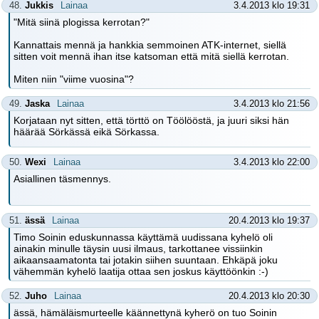
48.
Jukkis
Lainaa
3.4.2013 klo 19:31
"Mitä siinä plogissa kerrotan?"
Kannattais mennä ja hankkia semmoinen ATK-internet, siellä
sitten voit mennä ihan itse katsoman että mitä siellä kerrotan.
Miten niin "viime vuosina"?
49.
Jaska
Lainaa
3.4.2013 klo 21:56
Korjataan nyt sitten, että törttö on Töölööstä, ja juuri siksi hän
häärää Sörkässä eikä Sörkassa.
50.
Wexi
Lainaa
3.4.2013 klo 22:00
Asiallinen täsmennys.
51.
ässä
Lainaa
20.4.2013 klo 19:37
Timo Soinin eduskunnassa käyttämä uudissana kyhelö oli
ainakin minulle täysin uusi ilmaus, tarkottanee vissiinkin
aikaansaamatonta tai jotakin siihen suuntaan. Ehkäpä joku
vähemmän kyhelö laatija ottaa sen joskus käyttöönkin :-)
52.
Juho
Lainaa
20.4.2013 klo 20:30
ässä, hämäläismurteelle käännettynä kyherö on tuo Soinin