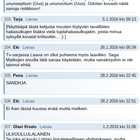
ununseptium (Uus) ja ununoctium (Uuo). Odotan kovasti näitä
sanoja ristikkoon!
103.
Tarja
Lainaa
5.1.2016 klo 09:13
[Näyttääpä tästä ketjusta muuten löytyvän tavallisten
hakasulkujen lisäksi vielä tuplahakasulkujakin, joista minua
syksyllä kovasti kritisoitiin... ;) ]
104.
Eki
Lainaa
26.1.2016 klo 00:34
Tv-sarjassa Laava on ollut puheena myös laavikko. Saga
Matkojen sivuilla tätä sanaa käytetään, mutta sanakirjoihin ei ole
tainnut ehtiä.
105.
Pena
Lainaa
28.2.2016 klo 22:45
SANDHJA
106.
Eki
Lainaa
28.2.2016 klo 22:51
Ei ihan tässä kuussa enää mutta melkein.
107.
Olavi Kivalo
Lainaa
1.3.2016 klo 11:06
ULKOULLULALAINEN
Se joka ei kuulu Lohjan lintutieteelliseen yhdistykseen, mutta