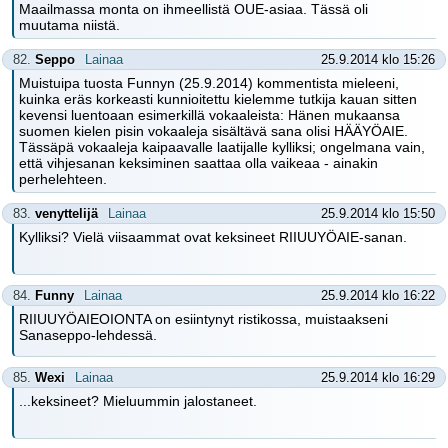
Maailmassa monta on ihmeellistä OUE-asiaa. Tässä oli
muutama niistä.
82.
Seppo
Lainaa
25.9.2014 klo 15:26
Muistuipa tuosta Funnyn (25.9.2014) kommentista mieleeni,
kuinka eräs korkeasti kunnioitettu kielemme tutkija kauan sitten
kevensi luentoaan esimerkillä vokaaleista: Hänen mukaansa
suomen kielen pisin vokaaleja sisältävä sana olisi HÄÄYÖAIE.
Tässäpä vokaaleja kaipaavalle laatijalle kylliksi; ongelmana vain,
että vihjesanan keksiminen saattaa olla vaikeaa - ainakin
perhelehteen.
83.
venyttelijä
Lainaa
25.9.2014 klo 15:50
Kylliksi? Vielä viisaammat ovat keksineet RIIUUYÖAIE-sanan.
84.
Funny
Lainaa
25.9.2014 klo 16:22
RIIUUYÖAIEOIONTA on esiintynyt ristikossa, muistaakseni
Sanaseppo-lehdessä.
85.
Wexi
Lainaa
25.9.2014 klo 16:29
...keksineet? Mieluummin jalostaneet.