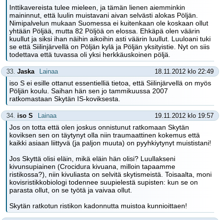
Inttikavereista tulee mieleen, ja tämän lienen aiemminkin
maininnut, että luulin muistavani aivan selvästi alokas Pöljän.
Nimipalvelun mukaan Suomessa ei kuitenkaan ole koskaan ollut
yhtään Pöljää, mutta 82 Pöljöä on elossa. Ehkäpä olen väärin
kuullut ja siksi ihan näihin aikoihin asti väärin luullut. Luuloani tuki
se että Siilinjärvellä on Pöljän kylä ja Pöljän yksityistie. Nyt on siis
todettava että tuvassa oli yksi herkkäuskoinen pöljä.
33.
Jaska
Lainaa
18.11.2012 klo 22:49
iso S ei esille ottanut essentielliä tietoa, että Siilinjärvellä on myös
Pöljän koulu. Saihan hän sen jo tammikuussa 2007
ratkomastaan Skytän IS-koviksesta.
34.
iso S
Lainaa
19.11.2012 klo 19:57
Jos on totta että olen joskus onnistunut ratkomaan Skytän
koviksen sen on täytynyt olla niin traumaattinen kokemus että
kaikki asiaan liittyvä (ja paljon muuta) on pyyhkiytynyt muististani!
Jos Skyttä olisi eläin, mikä eläin hän olisi? Luullakseni
kivunsupiainen (Crocidura kivuana, milloin tapaamme
ristikossa?), niin kivuliasta on selvitä skytismeistä. Toisaalta, moni
kovisristikkobiologi todennee suupielestä supisten: kun se on
parasta ollut, on se työtä ja vaivaa ollut.
Skytän ratkotun ristikon kadonnutta muistoa kunnioittaen!