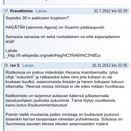
27.
Kravattimies
Lainaa
31.7.2012 klo 02:20
Sopisiko 30:n aakkosen kryptoon?
HAGÅTÑA (aiemmin Agana) on Guamin pääkaupunki.
Samassa sanassa on sekä ruotsalainen oo että espanjalainen
änjä!
Lähde:
_http://fi.wikipedia.org/wiki/Hag%C3%A5t%C3%B1a
28.
iso S
Lainaa
16.11.2012 klo 22:35
Ristikoissa on joskus mitenkään Hesaria mainitsematta, tylsä
vihje "sukunimi" ja ratkaisuksi tulee nimi jota kukaan ei ole
koskaan kuullut, asianomaista itseään ja hänen tuttujaan lukuun
ottamatta. Yleensä noissa nimissä ei ole edes mitään huvittavaa.
Kielitoimisto on tarjonnut auttavan kätensä julkaisemalla
taivutusohjeen joukosta sukunimiä. Tämä löytyy osoitteesta
kaino.kotus.fi/sukunimientaivutus/
Poimin sieltä muutamia joiden omistaja on luultavasti joutunut
toisenkin kerran tavaamaan nimeään puhelimessa. Suluissa on
Suomessa asuvien elossa olevien asianosaisten määrä: