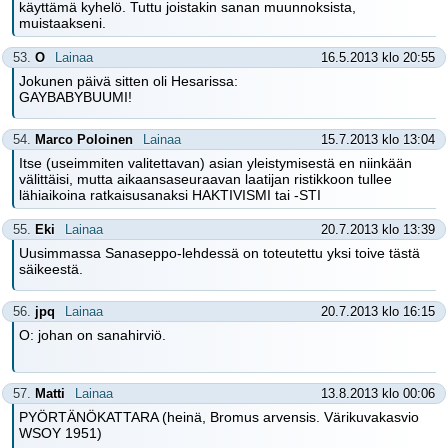
käyttämä kyhelö. Tuttu joistakin sanan muunnoksista,
muistaakseni.
53.
O
Lainaa
16.5.2013 klo 20:55
Jokunen päivä sitten oli Hesarissa:
GAYBABYBUUMI!
54.
Marco Poloinen
Lainaa
15.7.2013 klo 13:04
Itse (useimmiten valitettavan) asian yleistymisestä en niinkään
välittäisi, mutta aikaansaseuraavan laatijan ristikkoon tullee
lähiaikoina ratkaisusanaksi HAKTIVISMI tai -STI
55.
Eki
Lainaa
20.7.2013 klo 13:39
Uusimmassa Sanaseppo-lehdessä on toteutettu yksi toive tästä
säikeestä.
56.
jpq
Lainaa
20.7.2013 klo 16:15
O: johan on sanahirviö.
57.
Matti
Lainaa
13.8.2013 klo 00:06
PYÖRTÄNÖKATTARA (heinä, Bromus arvensis. Värikuvakasvio
WSOY 1951)