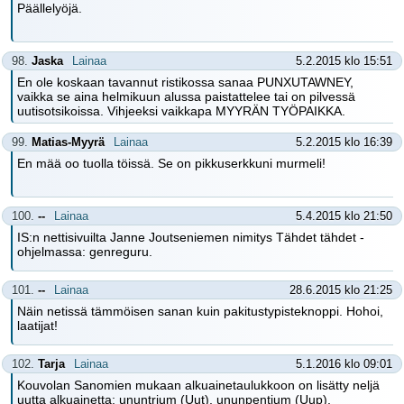
Päällelyöjä.
98.
Jaska
Lainaa
5.2.2015 klo 15:51
En ole koskaan tavannut ristikossa sanaa PUNXUTAWNEY,
vaikka se aina helmikuun alussa paistattelee tai on pilvessä
uutisotsikoissa. Vihjeeksi vaikkapa MYYRÄN TYÖPAIKKA.
99.
Matias-Myyrä
Lainaa
5.2.2015 klo 16:39
En mää oo tuolla töissä. Se on pikkuserkkuni murmeli!
100.
--
Lainaa
5.4.2015 klo 21:50
IS:n nettisivuilta Janne Joutseniemen nimitys Tähdet tähdet -
ohjelmassa: genreguru.
101.
--
Lainaa
28.6.2015 klo 21:25
Näin netissä tämmöisen sanan kuin pakitustypisteknoppi. Hohoi,
laatijat!
102.
Tarja
Lainaa
5.1.2016 klo 09:01
Kouvolan Sanomien mukaan alkuainetaulukkoon on lisätty neljä
uutta alkuainetta: ununtrium (Uut), ununpentium (Uup),