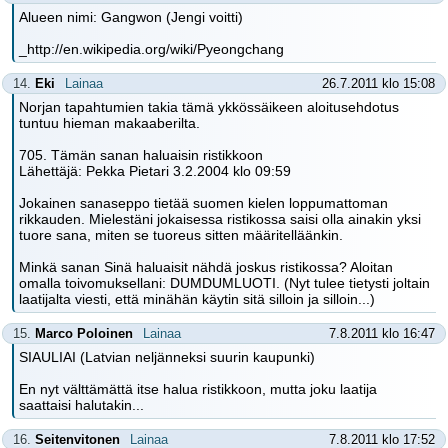
Alueen nimi: Gangwon (Jengi voitti)
_http://en.wikipedia.org/wiki/Pyeongchang
14.
Eki
Lainaa
26.7.2011 klo 15:08
Norjan tapahtumien takia tämä ykkössäikeen aloitusehdotus
tuntuu hieman makaaberilta.
705. Tämän sanan haluaisin ristikkoon
Lähettäjä: Pekka Pietari 3.2.2004 klo 09:59
Jokainen sanaseppo tietää suomen kielen loppumattoman
rikkauden. Mielestäni jokaisessa ristikossa saisi olla ainakin yksi
tuore sana, miten se tuoreus sitten määritelläänkin.
Minkä sanan Sinä haluaisit nähdä joskus ristikossa? Aloitan
omalla toivomuksellani: DUMDUMLUOTI. (Nyt tulee tietysti joltain
laatijalta viesti, että minähän käytin sitä silloin ja silloin...)
15.
Marco Poloinen
Lainaa
7.8.2011 klo 16:47
SIAULIAI (Latvian neljänneksi suurin kaupunki)
En nyt välttämättä itse halua ristikkoon, mutta joku laatija
saattaisi halutakin...
16.
Seitenvitonen
Lainaa
7.8.2011 klo 17:52