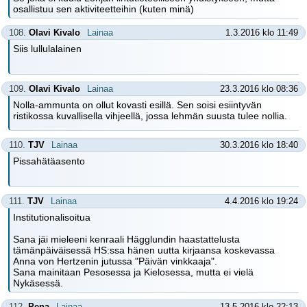
osallistuu sen aktiviteetteihin (kuten minä)
108.
Olavi Kivalo
Lainaa
1.3.2016 klo 11:49
Siis lullulalainen
109.
Olavi Kivalo
Lainaa
23.3.2016 klo 08:36
Nolla-ammunta on ollut kovasti esillä. Sen soisi esiintyvän
ristikossa kuvallisella vihjeellä, jossa lehmän suusta tulee nollia.
110.
TJV
Lainaa
30.3.2016 klo 18:40
Pissahätäasento
111.
TJV
Lainaa
4.4.2016 klo 19:24
Institutionalisoitua
Sana jäi mieleeni kenraali Hägglundin haastattelusta
tämänpäiväisessä HS:ssa hänen uutta kirjaansa koskevassa
Anna von Hertzenin jutussa "Päivän vinkkaaja".
Sana mainitaan Pesosessa ja Kielosessa, mutta ei vielä
Nykäsessä.
112.
Pena
Lainaa
13.5.2016 klo 22:13