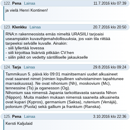
122.
Pena
Lainaa
11.7.2016 klo 07:39
ja vielä Henri Kontinen!
123.
Klenkku
Lainaa
20.7.2016 klo 20:50
RNA:n rakenneosista emäs nimeltä URASIILI tarjoaisi
useampiakin kuvavihjemahdollisuuksia, jos vain tila riittää
tarpeeksi selvälle kuvalle. Ainakin:
- siili lyllertää lovessa
- siili kirjoittaa lisäriviä pitkään CV:hen
- siilin piikit on vedetty säntilliselle jakaukselle
124.
Tarja
Lainaa
29.8.2016 klo 09:24
Tammikuun 5. päivä klo 09:01 mainitsemani uudet alkuaineet
ovat saaneet nimet (nimien lopullinen vahvistaminen tapahtunee
marraskuussa). Ne ovat nihonium (Nh), moskovium (Mc),
tennessine (Ts) ja oganesson (Og).
Nihonium saa nimensä Japania tarkoittavasta sanasta Nihon
(Nippon). Muita maiden mukaan nimensä saaneita alkuaineita
ovat kupari (Kypros), germanium (Saksa), rutenium (Venäjä),
polonium (Puola) sekä gallium ja frankium (Ranska).
125.
Pena
Lainaa
3.10.2016 klo 22:36
Kersti Kaljulaid