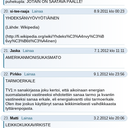
puhekupla: JOTAIN ON SAATAVA PÄÄLLE!
20.
si-tee-raaja
Lainaa
8.9.2011 klo 00:23
YHDEKSÄNVYÖVYÖTIÄINEN
(Lähde: Wikipedia)
(http://fi.wikipedia.org/wiki/Yhdeks%C3%A4nvy%C3%B
6vy%C3%B6ti%C3%A4inen)
21.
Jaska
Lainaa
7.1.2012 klo 11:11
AMERIKANMONISUKASMATO
22.
Pirkko
Lainaa
9.1.2012 klo 23:56
TARMOERKALE
TV1:n sanakirjassa joku kertoi, että aikoinaan energian
suomalaiseksi vastineeksi ehdotettiin sanaa tarmo ja kvantin
vastineeksi sanaa erkale, eli energiakvantti olisi tarmoerkale.
Olen itse joskus käyttänyt sanaa leikkimielisesti vaihdikkaasta
tyttärenpojasta.
23.
Matti
Lainaa
3.2.2012 klo 20:06
LEIKKOKUKKAVIRKISTE