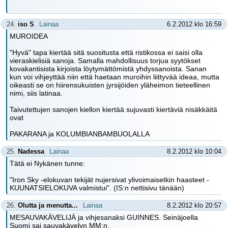
24.
iso S
Lainaa
6.2.2012 klo 16:59
MUROIDEA
"Hyvä" tapa kiertää sitä suositusta että ristikossa ei saisi olla
vieraskielisiä sanoja. Samalla mahdollisuus torjua syytökset
kovakantisista kirjoista löytymättömistä yhdyssanoista. Sanan
kun voi vihjeyttää niin että haetaan muroihin liittyvää ideaa, mutta
oikeasti se on hiirensukuisten jyrsijöiden yläheimon tieteellinen
nimi, siis latinaa.
Taivutettujen sanojen kiellon kiertää sujuvasti kiertäviä nisäkkäitä
ovat
PAKARANA ja KOLUMBIANBAMBUOLALLA
25.
Nadessa
Lainaa
8.2.2012 klo 10:04
Tätä ei Nykänen tunne:
"Iron Sky -elokuvan tekijät nujersivat ylivoimaisetkin haasteet -
KUUNATSIELOKUVA valmistui". (IS:n nettisivu tänään)
26.
Olutta ja menutta...
Lainaa
8.2.2012 klo 20:57
MESAUVAKÄVELIJÄ ja vihjesanaksi GUINNES. Seinäjoella
Suomi sai sauvakävelyn MM:n.