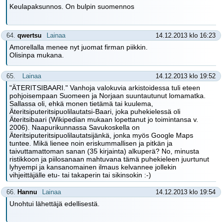
Keulapaksunnos. On bulpin suomennos
64.
qwertsu
Lainaa
14.12.2013 klo 16:23
Amorellalla menee nyt juomat firman piikkin.
Olisinpa mukana.
65.
Lainaa
14.12.2013 klo 19:52
"ÄTERITSIBAARI." Vanhoja valokuvia arkistoidessa tuli eteen
pohjoisempaan Suomeen ja Norjaan suuntautunut lomamatka.
Sallassa oli, ehkä monen tietämä tai kuulema,
Äteritsiputeritsipuolilautatsi-Baari, joka puhekielessä oli
Äteritsibaari (Wikipedian mukaan lopettanut jo toimintansa v.
2006). Naapurikunnassa Savukoskella on
Äteritsiputeritsipuolilautatsijänkä, jonka myös Google Maps
tuntee. Mikä lienee noin eriskummallisen ja pitkän ja
taivuttamattoman sanan (35 kirjainta) alkuperä? No, minusta
ristikkoon ja piilosanaan mahtuvana tämä puhekieleen juurtunut
lyhyempi ja kansanomainen ilmaus kelvannee jollekin
vihjeittäjälle etu- tai takaperin tai sikinsokin :-)
66.
Hannu
Lainaa
14.12.2013 klo 19:54
Unohtui lähettäjä edellisestä.