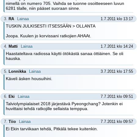
nimellä on numero 705. Vaihda se tuonne osoitteeseen luvun
6281 tilalle, niin pääset suoraan sinne.
3.
RA
Lainaa
1.7.2011 klo 13:17
TUSKIN JULKISESTI ITSESSÄÄN > OLLANTA
Joopa. Kuulen jo korvissani ratkojien AHAAt.
4.
Matti
Lainaa
1.7.2011 klo 14:24
Haastateltava radiossa käytti ötökästä sanaa öttiäinen. Se oli
hauska.
5.
Lonnikka
Lainaa
3.7.2011 klo 17:55
Käveli äsken housuihini.
6.
Eki
Lainaa
7.7.2011 klo 09:51
Talviolympialaiset 2018 järjestävä Pyeongchang? Jotenkin ei
huvittaisi tehdä ratkojille sellaista temppua.
7.
Tiio
Lainaa
7.7.2011 klo 09:57
Ei Ekin tarviikaan tehdä, Pitkälä tekee kuitenkin.