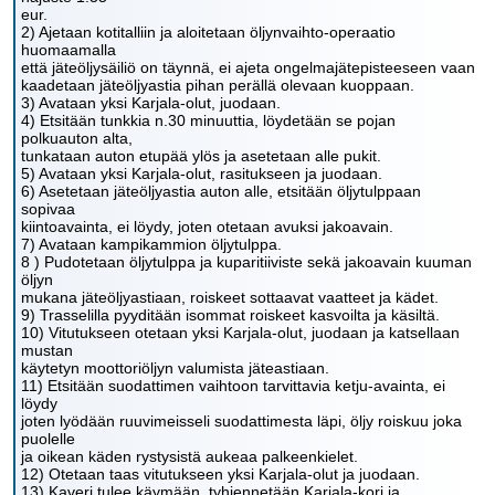
eur.
2) Ajetaan kotitalliin ja aloitetaan öljynvaihto-operaatio
huomaamalla
että jäteöljysäiliö on täynnä, ei ajeta ongelmajätepisteeseen vaan
kaadetaan jäteöljyastia pihan perällä olevaan kuoppaan.
3) Avataan yksi Karjala-olut, juodaan.
4) Etsitään tunkkia n.30 minuuttia, löydetään se pojan
polkuauton alta,
tunkataan auton etupää ylös ja asetetaan alle pukit.
5) Avataan yksi Karjala-olut, rasitukseen ja juodaan.
6) Asetetaan jäteöljyastia auton alle, etsitään öljytulppaan
sopivaa
kiintoavainta, ei löydy, joten otetaan avuksi jakoavain.
7) Avataan kampikammion öljytulppa.
8 ) Pudotetaan öljytulppa ja kuparitiiviste sekä jakoavain kuuman
öljyn
mukana jäteöljyastiaan, roiskeet sottaavat vaatteet ja kädet.
9) Trasselilla pyyditään isommat roiskeet kasvoilta ja käsiltä.
10) Vitutukseen otetaan yksi Karjala-olut, juodaan ja katsellaan
mustan
käytetyn moottoriöljyn valumista jäteastiaan.
11) Etsitään suodattimen vaihtoon tarvittavia ketju-avainta, ei
löydy
joten lyödään ruuvimeisseli suodattimesta läpi, öljy roiskuu joka
puolelle
ja oikean käden rystysistä aukeaa palkeenkielet.
12) Otetaan taas vitutukseen yksi Karjala-olut ja juodaan.
13) Kaveri tulee käymään, tyhjennetään Karjala-kori ja