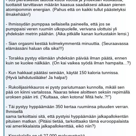
tuottaisit tarvittavan määrän kaasua saadaksesi aikaan pienen
atomipommin energian. (Pahus että on kaikki tullut päästetyksi
ilmakehään!)
- Ihmissydän pumppaa sellaisella paineella, että jos se
pumppaisi veren ruumiin ulkopuolelle, verivana ulottuisi yli
yhdeksän metrin päähän. (Aika pitkälle kanan kurkustakin lensi.)
- Sian orgasmi kestää kolmekymmentä minuuttia. (Seuraavassa
elämässäni haluan olla sika!!!)
- Torakka pystyy elämään yhdeksän päivää ilman päätä, ennen
kuin se kuolee nälkään. (On kai vaikea syödä ilman hampaita...?)
- Kun hakkaat päätäsi seinään, käytät 150 kaloria tunnissa.
(Hyvä laihdutuslääke! Ja halpa!)
- Rukoilijasirkkauros ei pysty pariutumaan kunnolla, mikäli sen
pää on kiinni vartalossa. Naaras tekee aloitteen seksiin repimällä
uroksen pään irti. ("Kultaaa, olen kotona! Mitä helv..?!")
- Täi pystyy hyppäämään 350 kertaa ruumiinsa pituuden verran.
Ihmisellä
sama tarkoittaisi sitä, että pystyisi hyppäämään jalkapallokentän
pituisen matkan. (Pitäisi tietää, tarkoittaako tämä eurooppalaista
vai amerikkalaista jalkapallokenttää, eikö niin?)
- Kissakalalla on yli 27 000 makunystyrää.