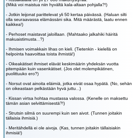
(Mikä voi maistua niin hyvältä kala-altaan pohjalla?!)
- Jotkin leijonat parittelevat yli 50 kertaa päivässä. (Haluan silti
olla seuraavassa elämässäni sika. Mitä määrästä, laatu ennen
kaikkea!)
- Perhoset maistavat jaloillaan. (Mahtaako jalkahiki häiritä
makuaistimusta...?)
- Ihmisen voimakkain lihas on kieli. (Tietenkin - kielellä on
helpointa haavoittaa toista ihmistä!)
- Oikeakätiset ihmiset elävät keskimäärin yhdeksän vuotta
pitempään kuin vasenkätiset. (Jos olet molempikätinen,
puolittuuko ero?)
- Norsut ovat ainoita eläimiä, jotka eivät osaa hypätä. (No, sehän
on oikeastaan pelkästään hyvä juttu...)
- Kissan virtsa hohtaa mustassa valossa. (Kenelle on maksettu
tämän asian selvittämisestä?!)
- Strutsin silmä on suurempi kuin sen aivot. (Tunnen joitakin
tällaisia ihmisiä.)
- Meritähdellä ei ole aivoja. (Kas, tunnen joitakin tällaisiakin
ihmisiä!)