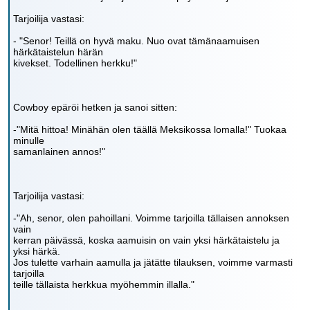
Tarjoilija vastasi:
- "Senor! Teillä on hyvä maku. Nuo ovat tämänaamuisen
härkätaistelun härän
kivekset. Todellinen herkku!"
Cowboy epäröi hetken ja sanoi sitten:
-"Mitä hittoa! Minähän olen täällä Meksikossa lomalla!" Tuokaa
minulle
samanlainen annos!"
Tarjoilija vastasi:
-"Ah, senor, olen pahoillani. Voimme tarjoilla tällaisen annoksen
vain
kerran päivässä, koska aamuisin on vain yksi härkätaistelu ja
yksi härkä.
Jos tulette varhain aamulla ja jätätte tilauksen, voimme varmasti
tarjoilla
teille tällaista herkkua myöhemmin illalla."