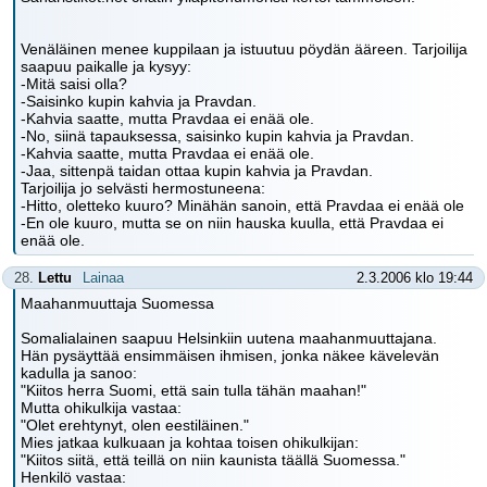
Venäläinen menee kuppilaan ja istuutuu pöydän ääreen. Tarjoilija
saapuu paikalle ja kysyy:
-Mitä saisi olla?
-Saisinko kupin kahvia ja Pravdan.
-Kahvia saatte, mutta Pravdaa ei enää ole.
-No, siinä tapauksessa, saisinko kupin kahvia ja Pravdan.
-Kahvia saatte, mutta Pravdaa ei enää ole.
-Jaa, sittenpä taidan ottaa kupin kahvia ja Pravdan.
Tarjoilija jo selvästi hermostuneena:
-Hitto, oletteko kuuro? Minähän sanoin, että Pravdaa ei enää ole
-En ole kuuro, mutta se on niin hauska kuulla, että Pravdaa ei
enää ole.
28.
Lettu
Lainaa
2.3.2006 klo 19:44
Maahanmuuttaja Suomessa
Somalialainen saapuu Helsinkiin uutena maahanmuuttajana.
Hän pysäyttää ensimmäisen ihmisen, jonka näkee kävelevän
kadulla ja sanoo:
"Kiitos herra Suomi, että sain tulla tähän maahan!"
Mutta ohikulkija vastaa:
"Olet erehtynyt, olen eestiläinen."
Mies jatkaa kulkuaan ja kohtaa toisen ohikulkijan:
"Kiitos siitä, että teillä on niin kaunista täällä Suomessa."
Henkilö vastaa: