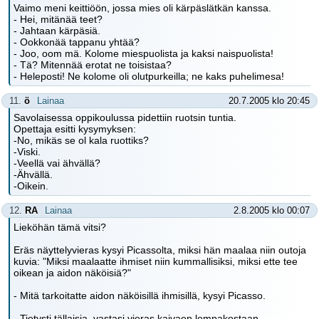
Vaimo meni keittiöön, jossa mies oli kärpäslätkän kanssa.
- Hei, mitänää teet?
- Jahtaan kärpäsiä.
- Ookkonää tappanu yhtää?
- Joo, oom mä. Kolome miespuolista ja kaksi naispuolista!
- Tä? Mitennää erotat ne toisistaa?
- Heleposti! Ne kolome oli olutpurkeilla; ne kaks puhelimesa!
11.
ö
Lainaa
20.7.2005 klo 20:45
Savolaisessa oppikoulussa pidettiin ruotsin tuntia.
Opettaja esitti kysymyksen:
-No, mikäs se ol kala ruottiks?
-Viski.
-Veellä vai ähvällä?
-Ähvällä.
-Oikein.
12.
RA
Lainaa
2.8.2005 klo 00:07
Lieköhän tämä vitsi?
Eräs näyttelyvieras kysyi Picassolta, miksi hän maalaa niin outoja
kuvia: "Miksi maalaatte ihmiset niin kummallisiksi, miksi ette tee
oikean ja aidon näköisiä?"
- Mitä tarkoitatte aidon näköisillä ihmisillä, kysyi Picasso.
- Tietysti tällaisia, vastasi vieras kaivaen lompakostaan