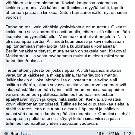
vähäinen ja toisen olematon. Kävivät kaupassa ostamassa
kinkkua ja munia. Äiti käänsi peräpeilinsä myyjää kohti, taputti
ahteriaan ja saatiin kinkkua. Sitten hän sanoi isälle: nyt on sinun
vuorosi!
Tarina on tosi, vain vähäisiä yksityiskohtia on muutettu. Oikeasti
kaikki muu selvisi sormella osoittamalla, eihän siellä silloin mitään
itsepalvelumyymälöitä ollut. Vain makkarat olivat ongelma. Niitä
oli useampaa sorttia. Äiti mietti kuumeisesti ja kävi mielessään
läpi tuntemiaan makkaroita. Mikä kuulostaisi ulkomaiselta?
Berliininmakkara tietysti, mutta sehän on saksalainen. Krakova!
Makkaraa tuli ja vasta myöhemmin muistui mieleen miksi sana
tunnettiin Puolassa.
Tietämättömyydestä on joskus apua. Äiti oli tapansa mukaan
varautunut kaikkeen ja mikäpä siinä, farmariautoon mahtui.
Jalkineitakin oli joka lähtöön. Isä oli ostanut tuliaisviinoja yli
sallitun määrän, olihan suvussa useita viinan arvon ymmärtäviä.
Tilaa säästääkseen hän työnsi niitä muun muassa saappaiden
varsiin. Suomeen palatessa tullimies huomasi mielestään
epäilyttävän nyytin ja kysyi, mitä siellä on. Kenkiä, äiti vastasi
kovin vilpittömän tuntuisesti. Tullimies kopeloi pussukkaa sieltä ja
täältä ja totesi, että niin tuntuu olevan. Läpi meni ja isällekin
palasi väri naamalle kunhan päästiin maantielle. Onneksi oli ehjät
saappaat ja pullot, ettei olisi käynyt kuten siinä vitsissä jossa
tullimies huomauttaa yhden saappaan vuotavan.
46.
Ritu
Lainaa
18.6.2022 klo 21:12