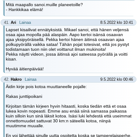
Mitä maapallo sanoi.muille planeetoille?
- Hankkikaa elämä!
41.
Ari
Lainaa
8.5.2022 klo 10:41
Lapset kisailivat ennätyksistä. Mikael sanoi, että hänen veljensä
osaa ajaa mopolla pää alaspäin. Aapo kertoi isänsä osaavan
ajaa yksipyöräisellä. Pekka kertoi hänen äitinsä osaavan ajaa
polkupyörällä vaikka sataa! Tähän pojat totesivat, että jos pystyt
todistamaan tuon niin olet voittanut ilman mukinoita!
Pekka näytti videon, jossa äitinsä ajoi sateessa pyörällä ja voitti
kisan.
Hyvää äitienpäivää!
42.
Hakro
Lainaa
9.5.2022 klo 00:46
Äidin kirje pois kotoa muuttaneelle pojalle:
Rakas junttipoikani
Kirjoitan tämän kirjeen hyvin hitaasti, koska tiedän että et osaa
lukea kovin nopeasti. Emme asu enää siinä samassa paikassa
kuin silloin kun sinä läksit kotoa. Isäsi luki lehdestä että useimmat
onnettomuudet sattuvat 30 km:n säteellä kotoa, niinpä
muutimme muualle.
En voi lähettää sinulle uutta osoitetta koska se tamperelaisperhe,