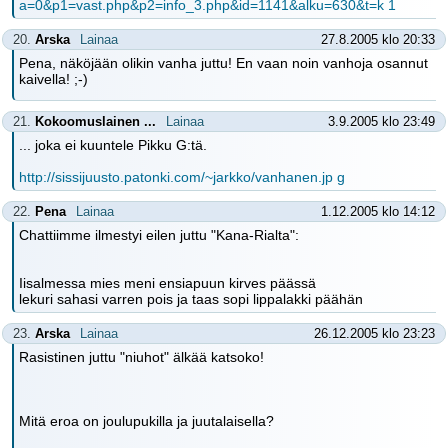
a=0&p1=vast.php&p2=info_3.php&id=1141&alku=630&t=k 1
20.
Arska
Lainaa
27.8.2005 klo 20:33
Pena, näköjään olikin vanha juttu! En vaan noin vanhoja osannut
kaivella! ;-)
21.
Kokoomuslainen ...
Lainaa
3.9.2005 klo 23:49
... joka ei kuuntele Pikku G:tä.
http://sissijuusto.patonki.com/~jarkko/vanhanen.jp g
22.
Pena
Lainaa
1.12.2005 klo 14:12
Chattiimme ilmestyi eilen juttu "Kana-Rialta":
Iisalmessa mies meni ensiapuun kirves päässä
lekuri sahasi varren pois ja taas sopi lippalakki päähän
23.
Arska
Lainaa
26.12.2005 klo 23:23
Rasistinen juttu "niuhot" älkää katsoko!
Mitä eroa on joulupukilla ja juutalaisella?