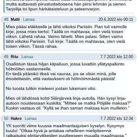
mutta auttavasti piirustustaitoisena hän piirsi lehmän ja sienen.
Tarjoilija toi lipun härkätaisteluun ja sateenvarjon.
48.
Matti
Lainaa
20.6.2022 klo 00:11
Mies pääsi eläkkeelle ja lähti viikoksi Pariisiin. Pian tuli vaimolle
kirje, jossa mies kertoi: Täällä on mahtavaa, olen vielä toisen
viikon. Lähetä rahaa. Vaimo lähetti. Mies palasi. Sitten vaimo
lähti viikoksi Pariisiin. Tuli kirje: Täällä on mahtavaa, olen vielä
toisen viikon. Tässä rahaa.
49.
Ritu
Lainaa
7.7.2022 klo 12:00
Osallistuin tässä hiljan kilpailuun, jossa luvattiin yllätyspalkinto
hölmöiten vastanneelle.
En tiedä pitäisikö itkeä vai nauraa, jos se olisin minä, jolle
ilmoitettaisiin, että vastaukseni oli hölmöimmästä päästä!
No tuosta tulikin mieleeni jostain lukemani vitsi.
Mies oli lähdössä kohti Siilinjärveä linja-autolla. Hän kysyi linja-
autoon noustessaan kuskilta: "Mittee se matka Pöljälle maksaa?"
Kuskin vastaus oli: "Kyllä se ihan saman maksaa kuin muillekin."
50.
Hakro
Lainaa
7.7.2022 klo 12:34
YK suoritti viime kuussa maailmanlaajuisen kyselyn. Kysymys
kuului: "Olkaa hyvä ja antakaa rehellinen mielipiteenne
ratkaisuksi elintarvikkeiden puutteeseen muualla maailmassa."