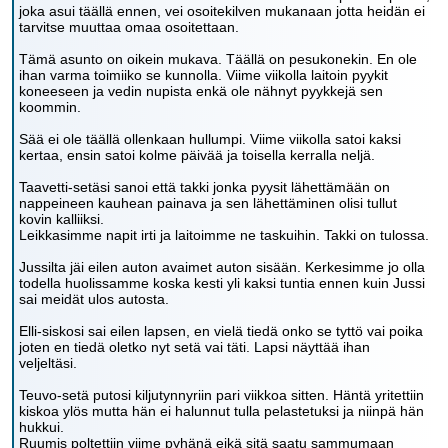
joka asui täällä ennen, vei osoitekilven mukanaan jotta heidän ei
tarvitse muuttaa omaa osoitettaan.
Tämä asunto on oikein mukava. Täällä on pesukonekin. En ole
ihan varma toimiiko se kunnolla. Viime viikolla laitoin pyykit
koneeseen ja vedin nupista enkä ole nähnyt pyykkejä sen
koommin.
Sää ei ole täällä ollenkaan hullumpi. Viime viikolla satoi kaksi
kertaa, ensin satoi kolme päivää ja toisella kerralla neljä.
Taavetti-setäsi sanoi että takki jonka pyysit lähettämään on
nappeineen kauhean painava ja sen lähettäminen olisi tullut
kovin kalliiksi.
Leikkasimme napit irti ja laitoimme ne taskuihin. Takki on tulossa.
Jussilta jäi eilen auton avaimet auton sisään. Kerkesimme jo olla
todella huolissamme koska kesti yli kaksi tuntia ennen kuin Jussi
sai meidät ulos autosta.
Elli-siskosi sai eilen lapsen, en vielä tiedä onko se tyttö vai poika
joten en tiedä oletko nyt setä vai täti. Lapsi näyttää ihan
veljeltäsi.
Teuvo-setä putosi kiljutynnyriin pari viikkoa sitten. Häntä yritettiin
kiskoa ylös mutta hän ei halunnut tulla pelastetuksi ja niinpä hän
hukkui.
Ruumis poltettiin viime pyhänä eikä sitä saatu sammumaan