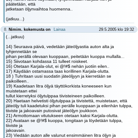
päätetään, että
jatketaan öljynvaihtoa huomenna..
(jatkuu...)
8.
Nimim. kokemusta on
Lainaa
29.5.2005 klo 19:32
(...jatkuu)
14) Seuraava päivä, vedetään jäteöljyastia auton alta ja
tyhjennetään se
pihan perällä olevaan kuoppaan, peitetään kuoppa mullalla...
15) Siivotaan kohdassa 11 tulleet roiskeet.
16) Otetaan Karjala-olut, ei @!#$ nehän juotiin eilen..
17) Käydään ostamassa taas korillinen Karjala-olutta.
18 ) Tuhritaan uusi suodatin jäteöljyyn ja kierretään se
paikoilleen..
19) Kaadetaan litra öljyä täyttökorkista koneeseen kun
muistetaan ettei
tullut kierretyksi öljytulppaa tiivisteineen paikoilleen.
20) Haetaan helvetisti öljytulppaa ja tiivistettä, muistetaan, että
jäteöljy tuli kaadetuksi pihan perälle kuoppaan ja eilenhän tulppa,
tiiviste ja jakoavain putosivat jäteöljyn joukkoon.
21) Armottomaan vitutukseen otetaan kaksi Karjala-olutta.
22) Avataan se @!#$ kuoppa, tongitaan ja löydetään tulppa,
tiiviste ja
jakoavain.
23) Viedään auton alle valunut ensimmäinen litra öljyn ja