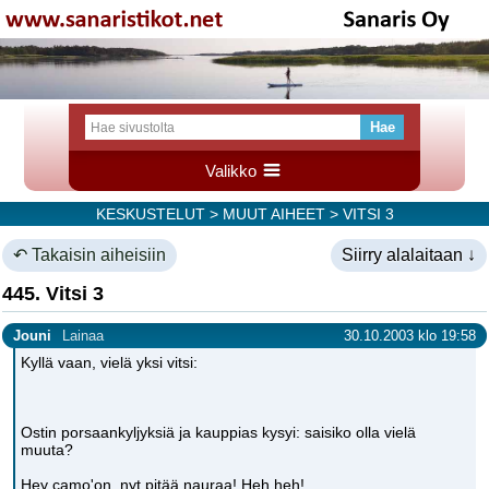
Valikko
KESKUSTELUT
>
MUUT AIHEET
> VITSI 3
↶ Takaisin aiheisiin
Siirry alalaitaan ↓
445. Vitsi 3
Jouni
Lainaa
30.10.2003 klo 19:58
Kyllä vaan, vielä yksi vitsi:
Ostin porsaankyljyksiä ja kauppias kysyi: saisiko olla vielä
muuta?
Hey camo'on, nyt pitää nauraa! Heh,heh!