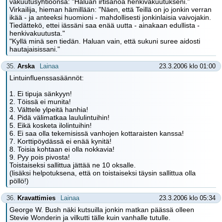
vakuutusyhtiöönsä: "Haluan irtisanoa henkivakuutukseni."
Virkailija, hieman hämillään: "Näen, että Teillä on jo jonkin verran
ikää - ja anteeksi huomioni - mahdollisesti jonkinlaisia vaivojakin.
Tiedättekö, ettei iässäni saa enää uutta - ainakaan edullista -
henkivakuutusta."
"Kyllä minä sen tiedän. Haluan vain, että sukuni suree aidosti
hautajaisissani."
35.
Arska
Lainaa
23.3.2006 klo 01:00
Lintuinfluenssasäännöt:
1. Ei tipuja sänkyyn!
2. Töissä ei munita!
3. Välttele ylpeitä hanhia!
4. Pidä välimatkaa laululintuihin!
5. Eikä kosketa ilolintuihin!
6. Ei saa olla tekemisissä vanhojen kottaraisten kanssa!
7. Korttipöydässä ei enää kynitä!
8. Toisia kohtaan ei olla nokkavia!
9. Pyy pois pivosta!
Toistaiseksi sallittua jättää ne 10 oksalle.
(lisäksi helpotuksena, että on toistaiseksi täysin sallittua olla
pöllö!)
36.
Kravattimies
Lainaa
23.3.2006 klo 05:34
George W. Bush näki kutsuilla jonkin matkan päässä olleen
Stevie Wonderin ja vilkutti tälle kuin vanhalle tutulle.