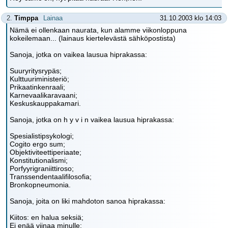
2.
Timppa
Lainaa
31.10.2003 klo 14:03
Nämä ei ollenkaan naurata, kun alamme viikonloppuna
kokeilemaan... (lainaus kiertelevästä sähköpostista)
Sanoja, jotka on vaikea lausua hiprakassa:
Suuryritysrypäs;
Kulttuuriministeriö;
Prikaatinkenraali;
Karnevaalikaravaani;
Keskuskauppakamari.
Sanoja, jotka on h y v i n vaikea lausua hiprakassa:
Spesialistipsykologi;
Cogito ergo sum;
Objektiviteettiperiaate;
Konstitutionalismi;
Porfyyrigraniittiroso;
Transsendentaalifilosofia;
Bronkopneumonia.
Sanoja, joita on liki mahdoton sanoa hiprakassa:
Kiitos: en halua seksiä;
Ei enää viinaa minulle;