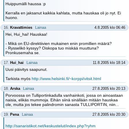
Huippumälli haussa :p
Kerralla en jaksanut kaikkia kahlata, mutta hauskaa oli jo nyt. Ei
huono.
16.
Kravattimies
Lainaa
4.8.2005 klo 06:46
Hei, Hui_hai! Hauskaa!
- Mikä on EU-direktiivien mukainen enin promillien määrä?
- Rysselikö kyssyy? Oiskopa tuo miskää muuttuna?
Pronkusemaha se.
17.
Hui_hai
Lainaa
11.8.2005 klo 18:14
Uusi päivitys saapunut.
Tarkista myös
http://www.helsinki.fi/~korppi/vitsit.html
18.
Arska
Lainaa
27.8.2005 klo 20:13
Porvoossa on Tulliportinkadulla vanhainkoti, jossa on ainoastaan
naisia, elikäs mummoja. Eihän siinä sinällään mitään hauskaa
ole, mutta jos tekee palindromin sanasta TULLIPORTIN, niin...
19.
Pena
Lainaa
27.8.2005 klo 20:30
http://sanaristikot.net/keskustelut/index.php?ryhm