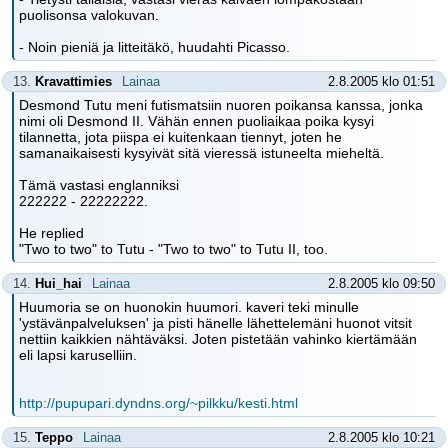
puolisonsa valokuvan.
- Noin pieniä ja litteitäkö, huudahti Picasso.
13.
Kravattimies
Lainaa
2.8.2005 klo 01:51
Desmond Tutu meni futismatsiin nuoren poikansa kanssa, jonka
nimi oli Desmond II. Vähän ennen puoliaikaa poika kysyi
tilannetta, jota piispa ei kuitenkaan tiennyt, joten he
samanaikaisesti kysyivät sitä vieressä istuneelta mieheltä.
Tämä vastasi englanniksi
222222 - 22222222.
He replied
"Two to two" to Tutu - "Two to two" to Tutu II, too.
14.
Hui_hai
Lainaa
2.8.2005 klo 09:50
Huumoria se on huonokin huumori. kaveri teki minulle
'ystävänpalveluksen' ja pisti hänelle lähettelemäni huonot vitsit
nettiin kaikkien nähtäväksi. Joten pistetään vahinko kiertämään
eli lapsi karuselliin.
http://pupupari.dyndns.org/~pilkku/kesti.html
15.
Teppo
Lainaa
2.8.2005 klo 10:21