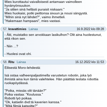
Mies kurottautui vaivalloisesti antamaan vaimolleen
hyvänyönsuukon.
"Ja sitten sinä hellästi puraisit niskaani."
Mies huokaisi, potki peittonsa sivuun ja nousi sängystä.
"Mihin sinä nyt lähdet?", vaimo ihmetteli.
"Hakemaan hampaani", mies vastasi.
57.
kravattimies
Lainaa
16.9.2022 klo 09:28
- Äiti, muistatko sen arvokkaan lasikulhon? Olit aina huolestunut,
että rikon sen.
- Niin ...?
- Huolesi ovat ohi.
58.
Ritu
Lainaa
16.12.2022 klo 11:53
Eilisestä Moro-lehdestä:
Isä ostaa valheenpaljastimella varustetun robotin, joka lyö
ihmistä aina kun tämä valehtelee. Hän päättää testata robottia
ruokapöydässä.
"Poika, missäs olit tänään?"
Poika vastaa: "Koulussa."
Robotti lyö poikaa.
"Ok, katselin dvd:tä kaverien kanssa."
"Mitä filmiä katsoitte?"