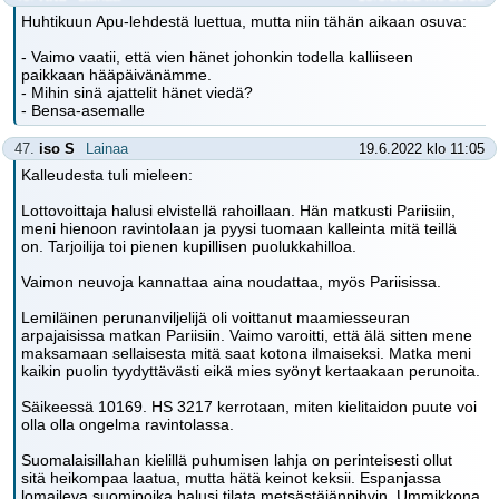
Huhtikuun Apu-lehdestä luettua, mutta niin tähän aikaan osuva:
- Vaimo vaatii, että vien hänet johonkin todella kalliiseen
paikkaan hääpäivänämme.
- Mihin sinä ajattelit hänet viedä?
- Bensa-asemalle
47.
iso S
Lainaa
19.6.2022 klo 11:05
Kalleudesta tuli mieleen:
Lottovoittaja halusi elvistellä rahoillaan. Hän matkusti Pariisiin,
meni hienoon ravintolaan ja pyysi tuomaan kalleinta mitä teillä
on. Tarjoilija toi pienen kupillisen puolukkahilloa.
Vaimon neuvoja kannattaa aina noudattaa, myös Pariisissa.
Lemiläinen perunanviljelijä oli voittanut maamiesseuran
arpajaisissa matkan Pariisiin. Vaimo varoitti, että älä sitten mene
maksamaan sellaisesta mitä saat kotona ilmaiseksi. Matka meni
kaikin puolin tyydyttävästi eikä mies syönyt kertaakaan perunoita.
Säikeessä 10169. HS 3217 kerrotaan, miten kielitaidon puute voi
olla olla ongelma ravintolassa.
Suomalaisillahan kielillä puhumisen lahja on perinteisesti ollut
sitä heikompaa laatua, mutta hätä keinot keksii. Espanjassa
lomaileva suomipoika halusi tilata metsästäjänpihvin. Ummikkona