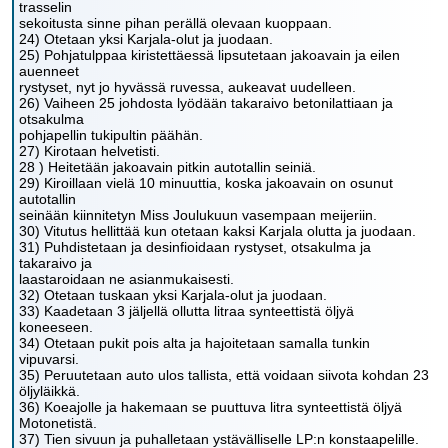
trasselin
sekoitusta sinne pihan perällä olevaan kuoppaan.
24) Otetaan yksi Karjala-olut ja juodaan.
25) Pohjatulppaa kiristettäessä lipsutetaan jakoavain ja eilen
auenneet
rystyset, nyt jo hyvässä ruvessa, aukeavat uudelleen.
26) Vaiheen 25 johdosta lyödään takaraivo betonilattiaan ja
otsakulma
pohjapellin tukipultin päähän.
27) Kirotaan helvetisti.
28 ) Heitetään jakoavain pitkin autotallin seiniä.
29) Kiroillaan vielä 10 minuuttia, koska jakoavain on osunut
autotallin
seinään kiinnitetyn Miss Joulukuun vasempaan meijeriin.
30) Vitutus hellittää kun otetaan kaksi Karjala olutta ja juodaan.
31) Puhdistetaan ja desinfioidaan rystyset, otsakulma ja
takaraivo ja
laastaroidaan ne asianmukaisesti.
32) Otetaan tuskaan yksi Karjala-olut ja juodaan.
33) Kaadetaan 3 jäljellä ollutta litraa synteettistä öljyä
koneeseen.
34) Otetaan pukit pois alta ja hajoitetaan samalla tunkin
vipuvarsi.
35) Peruutetaan auto ulos tallista, että voidaan siivota kohdan 23
öljyläikkä.
36) Koeajolle ja hakemaan se puuttuva litra synteettistä öljyä
Motonetistä.
37) Tien sivuun ja puhalletaan ystävälliselle LP:n konstaapelille.