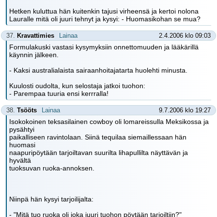
Hetken kuluttua hän kuitenkin tajusi virheensä ja kertoi nolona
Lauralle mitä oli juuri tehnyt ja kysyi: - Huomasikohan se mua?
37.
Kravattimies
Lainaa
2.4.2006 klo 09:03
Formulakuski vastasi kysymyksiin onnettomuuden ja lääkärillä
käynnin jälkeen.
- Kaksi australialaista sairaanhoitajatarta huolehti minusta.
Kuulosti oudolta, kun selostaja jatkoi tuohon:
- Parempaa tuuria ensi kerrralla!
38.
Tsööts
Lainaa
9.7.2006 klo 19:27
Isokokoinen teksasilainen cowboy oli lomareissulla Meksikossa ja
pysähtyi
paikalliseen ravintolaan. Siinä tequilaa siemaillessaan hän
huomasi
naapuripöytään tarjoiltavan suurilta lihapullilta näyttävän ja
hyvältä
tuoksuvan ruoka-annoksen.
Niinpä hän kysyi tarjoilijalta:
- "Mitä tuo ruoka oli joka juuri tuohon pöytään tarjoiltiin?"