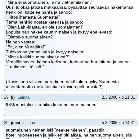
"Minä ei suomalainen, minä vietnamilainen."
Uusi tulokas jatkaa matkaansa, pysäyttää seuraavan näkemänsä
henkilön, kättelee häntä ja sanoo:
"Kiitos ihanasta Suomesta!"
Tämä henkilö nostaa kätensä ja sanoo:
"Olen Lähi-idästä, en ole suomalainen!"
Lopulta hän näkee kauniin naisen ja kysyy epäilevästi:
"Oletteko suomalainen?"
Nainen vastaa:
"En, olen Venäjältä!"
Tulokas on ymmällään ja kysyy naiselta:
"Missä kaikki suomalaiset ovat?"
Venäläisnainen katsoo kelloaan, kohauttaa hartioitaan ja sanoo:
"Luultavasti töissä."
(Rasistinen vitsi vai parodinen näkökulma nyky-Suomesta
aiheuttamatta mellakointia ja kuvien polttamista?)
29.
(!)
Lainaa
2.3.2006 klo 21:01
98% mustalaisista pilaa koko heimon maineen!
30.
jussi
Lainaa
5.3.2006 klo 14:31
suomalainen nainen iski "neekerimiehen". päästiin
hotellihuoneeseen ja leikkien piti alkaa. nainen suomalainen, siis