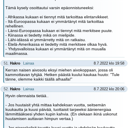
Tämä kysely osoittautui varsin epäonnistuneeksi:
- Afrikassa kukaan ei tiennyt mitä tarkoittaa elintarvikkeet.
- Itä-Euroopassa kukaan ei ymmärtänyt mitä tarkoittaa
rehellinen.
- Länsi-Euroopassa kukaan ei tiennyt mitä merkitsee puute.
- Kiinassa ei tiedetty mikä on mielipide.
- Lähi-idässä ei ymmärretty mitä on ratkaisu.
- Etelä-Amerikassa ei tiedetty mitä merkitsee olkaa hyvä.
- Yhdysvalloissa kukaan ei ymmärtänyt mitä on muualla
maailmassa.
51.
Hakro
Lainaa
8.7.2022 klo 19:58
Kerran naisen aivosolu eksyi miehen aivokoppaan, jossa oli
kammottavan tyhjää. Hetken päästä kuului kaukaa huuto: "Tule
tänne, olemme kaikki täällä alhaalla!"
52.
Hakro
Lainaa
8.7.2022 klo 20:06
Hyvin olennaista tietää..
- Jos huutaisit yhtä mittaa kahdeksan vuotta, seitsemän
kuukautta ja kuusi päivää, tuottaisit tarpeeksi äänienergiaa
lämmittääksesi yhden kupin kahvia. (En olekaan ikinä uskonut
huutamisen auttavan himpun vertaa.)
- Jos piereskelisit tauotta kuusi vuotta ja yhdeksän kuukautta,