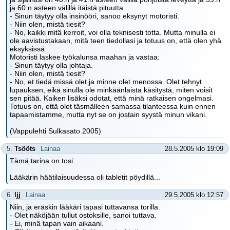
ja 60:n asteen välillä itäistä pituutta.
- Sinun täytyy olla insinööri, sanoo eksynyt motoristi.
- Niin olen, mistä tiesit?
- No, kaikki mitä kerroit, voi olla teknisesti totta. Mutta minulla ei
ole aavistustakaan, mitä teen tiedollasi ja totuus on, että olen yhä
eksyksissä.
Motoristi laskee työkalunsa maahan ja vastaa:
- Sinun täytyy olla johtaja.
- Niin olen, mistä tiesit?
- No, et tiedä missä olet ja minne olet menossa. Olet tehnyt
lupauksen, eikä sinulla ole minkäänlaista käsitystä, miten voisit
sen pitää. Kaiken lisäksi odotat, että minä ratkaisen ongelmasi.
Totuus on, että olet täsmälleen samassa tilanteessa kuin ennen
tapaamistamme, mutta nyt se on jostain syystä minun vikani.
(Vappulehti Sulkasato 2005)
5.
Tsööts
Lainaa
28.5.2005 klo 19:09
Tämä tarina on tosi:
Lääkärin häätilaisuudessa oli tabletit pöydillä...
6.
ljj
Lainaa
29.5.2005 klo 12:57
Niin, ja eräskin lääkäri tapasi tuttavansa torilla.
- Olet näköjään tullut ostoksille, sanoi tuttava.
- Ei, minä tapan vain aikaani.