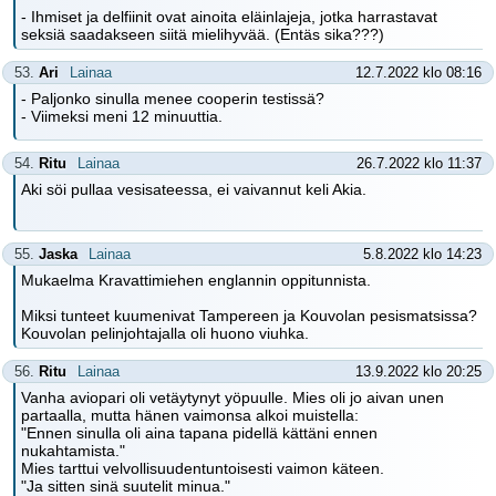
- Ihmiset ja delfiinit ovat ainoita eläinlajeja, jotka harrastavat
seksiä saadakseen siitä mielihyvää. (Entäs sika???)
53.
Ari
Lainaa
12.7.2022 klo 08:16
- Paljonko sinulla menee cooperin testissä?
- Viimeksi meni 12 minuuttia.
54.
Ritu
Lainaa
26.7.2022 klo 11:37
Aki söi pullaa vesisateessa, ei vaivannut keli Akia.
55.
Jaska
Lainaa
5.8.2022 klo 14:23
Mukaelma Kravattimiehen englannin oppitunnista.
Miksi tunteet kuumenivat Tampereen ja Kouvolan pesismatsissa?
Kouvolan pelinjohtajalla oli huono viuhka.
56.
Ritu
Lainaa
13.9.2022 klo 20:25
Vanha aviopari oli vetäytynyt yöpuulle. Mies oli jo aivan unen
partaalla, mutta hänen vaimonsa alkoi muistella:
"Ennen sinulla oli aina tapana pidellä kättäni ennen
nukahtamista."
Mies tarttui velvollisuudentuntoisesti vaimon käteen.
"Ja sitten sinä suutelit minua."