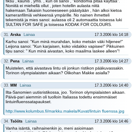
fiksu , kaunis , yms. , kun oli sanoi , "kondomia pitää käyttää".
Noniitä ei miehellä ollut , joten hotellin aulasta niitä
hakemaan.Takaisin huoneeseeen päästyään , hän alkoi kietoa
kameranfilmiä vehkeensä ympärille. No nainen ihmetteli
tekemistä ja mies sanoi: aulassa oli 2 automaattia toisessa luki
SULTAN FOR SAFE ja toisessa KODAK FOR COLOURS.
31.
Arska
Lainaa
17.3.2006 klo 14:18
Karhu sanoi: "Kun minä murahdan, koko metsän väki hiljenee!"
Leijona sanoi: "Kun karjaisen, koko viidakko vapisee!" Pikkuinen
tipu sanoi: " Kun minä aivastan, koko maailma laskee alleen"!
32.
Pena
Lainaa
17.3.2006 klo 14:27
Muistelen, että aivastava lintu oli jonkun ristikon pääkuvassakin.
Torinon olympialaisten aikaan? Olikohan Makke asialla?
33.
MM
Lainaa
17.3.2006 klo 14:40
Ilta-Sanomien uutisristikossa, joo. Torinon olympialaisten aikaan.
Päivä-pari aiemmin oli tuolloin Italiassa todettu ensimmäiset
lintuinfluenssatapaukset.
http://www.kolumbus.fi/markku.makela/Kuvat/lintuin fluenssa.jpg
34.
Tsööts
Lainaa
17.3.2006 klo 14:46
Vanha isäntä, raihnainenkin jo, meni asioimaan