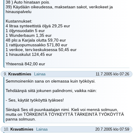
38 ) Auto hinataan pois.
39) Käydään oikeudessa, maksetaan sakot, verikokeet ja
hinauspalvelu
Kustannukset:
4 litraa synteettistä öljyä 29,25 eur
1 öljynsuodatin 5 eur
1 Wunderbaum 1,35 eur
48 plo:a Karjala olutta 59,70 eur
1 rattijuopumussakko 571,80 eur
1 verikoe, terv.keskuksessa 50,45 eur
1 hinauskulut 124,45 eur
Yhteensä 842,00 eur
9.
Kravattimies
Lainaa
11.7.2005 klo 07:26
Semmoinenkin sana on olemassa kuin työköysi.
Tehdäänpä siitä jokunen palindromi, vaikka näin:
- Ses, käytät työköyttä tyäkses!
Siinäpä Ses oli puunkaatajan nimi. Kieli voi mennä solmuun,
mutta on TÖRKEINTÄ TÖYKEYTTÄ TÄRKEINTÄ TYÖKÖYTTÄ
panna solmuun.
10.
Kravattimies
Lainaa
20.7.2005 klo 07:59