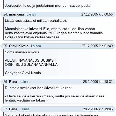
Joulupukki tulee ja juutalainen menee - savupiipusta.
24.
marjaana
Lainaa
27.12.2005 klo 00:56
Lisää rasistisia... ei millään pahalla:o):
Mustalaiset valittivat YLElle, että tv:stä tulee liian vähän
heitä käsitteleviä ohjelmia. YLE korjaa tilanteen lähettämällä
Poliisi-TV:n kolme kertaa viikossa.
25.
Olavi Kivalo
Lainaa
27.12.2005 klo 01:40
Somalinaisen rukous
ALLAH, NAVANALUS UUSIKSI!
OISKI SUU SULANA VANHALLA.
Copyright Olavi Kivalo
26.
Pena
Lainaa
28.2.2006 klo 18:31
Ruotsalaisveljekset hankkivat lintukoiran:
- Heitä se vielä kerran ilmaan, mutta jos se ei vieläkään osaa
lentää, viedään se takaisin.
27.
Pena
Lainaa
28.2.2006 klo 19:06
Sanaristikot.net chatin ylläpitohumoristi kertoi tämmöisen: