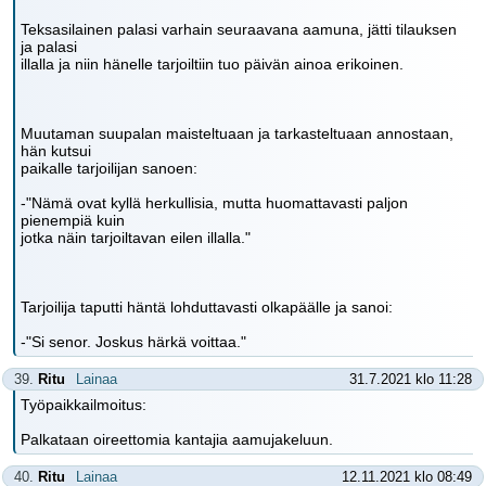
Teksasilainen palasi varhain seuraavana aamuna, jätti tilauksen
ja palasi
illalla ja niin hänelle tarjoiltiin tuo päivän ainoa erikoinen.
Muutaman suupalan maisteltuaan ja tarkasteltuaan annostaan,
hän kutsui
paikalle tarjoilijan sanoen:
-"Nämä ovat kyllä herkullisia, mutta huomattavasti paljon
pienempiä kuin
jotka näin tarjoiltavan eilen illalla."
Tarjoilija taputti häntä lohduttavasti olkapäälle ja sanoi:
-"Si senor. Joskus härkä voittaa."
39.
Ritu
Lainaa
31.7.2021 klo 11:28
Työpaikkailmoitus:
Palkataan oireettomia kantajia aamujakeluun.
40.
Ritu
Lainaa
12.11.2021 klo 08:49