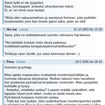
Ikävä kyllä et ole tyyppiäni;
Iltaa, konstaapeli: anteeksi aiheuttamani häiriö;
Ei, ei: en minä osaa laulaa!
"Minä olen vakavamielinen ja seestynyt ihminen, joka potkittiin
luostaristakin pois liian kireän pipon takia, joten se siitä"
3.
Hui hai
Lainaa
31.10.2003 klo 15:28
Sana, joka on todistettavasti sanottu vahvassa hiprakassa
"Hei tietääkö kukaan onko tässä paikassa
multibilateraalista binejakulaatiomahdollisuutta?"
Terkkuja vaan Janille, jos satut lukemaan tämän ;-)
4.
Pena
Lainaa
18.5.2005 klo 18:16
Insinööri ja johtaja
Mies ajelee maaseudun mutkateitä moottoripyörällään ja
huomaa olevansa eksyksissä. Mutkan takana mies havaitsee
tien poskessa pyöräänsä korjailevan motoristin. Mies pysäyttää
kohdalle ja kysyy:
- Anteeksi, voisitteko auttaa? Lupasin eräälle ystävälleni, että
tapaisin hänet tunti sitten, mutta en tiedä missä olen.
Pyöräänsä korjaava motoristi vastaa:
- Totta kai voin auttaa. Istut uudenkarhean moottoripyöräsi päällä
ja sijaintisi on 40:n ja 41:n asteen välillä pohjoista leveyttä ja 59:n