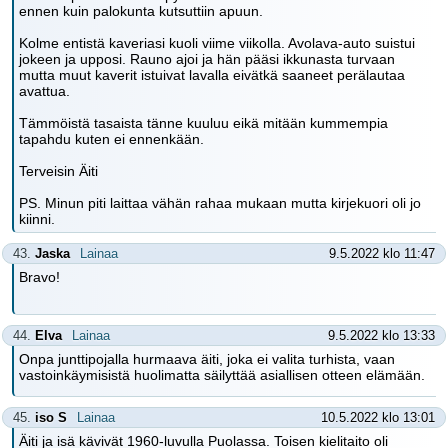
ennen kuin palokunta kutsuttiin apuun.
Kolme entistä kaveriasi kuoli viime viikolla. Avolava-auto suistui
jokeen ja upposi. Rauno ajoi ja hän pääsi ikkunasta turvaan
mutta muut kaverit istuivat lavalla eivätkä saaneet perälautaa
avattua.
Tämmöistä tasaista tänne kuuluu eikä mitään kummempia
tapahdu kuten ei ennenkään.
Terveisin Äiti
PS. Minun piti laittaa vähän rahaa mukaan mutta kirjekuori oli jo
kiinni.
43.
Jaska
Lainaa
9.5.2022 klo 11:47
Bravo!
44.
Elva
Lainaa
9.5.2022 klo 13:33
Onpa junttipojalla hurmaava äiti, joka ei valita turhista, vaan
vastoinkäymisistä huolimatta säilyttää asiallisen otteen elämään.
45.
iso S
Lainaa
10.5.2022 klo 13:01
Äiti ja isä kävivät 1960-luvulla Puolassa. Toisen kielitaito oli