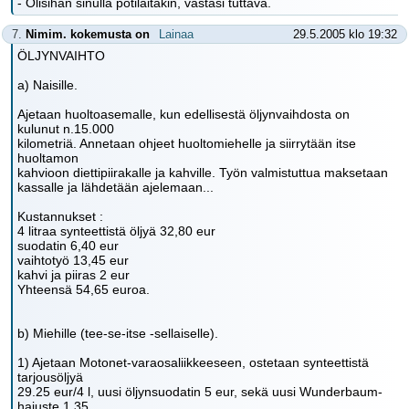
- Olisihan sinulla potilaitakin, vastasi tuttava.
7.
Nimim. kokemusta on
Lainaa
29.5.2005 klo 19:32
ÖLJYNVAIHTO
a) Naisille.
Ajetaan huoltoasemalle, kun edellisestä öljynvaihdosta on
kulunut n.15.000
kilometriä. Annetaan ohjeet huoltomiehelle ja siirrytään itse
huoltamon
kahvioon diettipiirakalle ja kahville. Työn valmistuttua maksetaan
kassalle ja lähdetään ajelemaan...
Kustannukset :
4 litraa synteettistä öljyä 32,80 eur
suodatin 6,40 eur
vaihtotyö 13,45 eur
kahvi ja piiras 2 eur
Yhteensä 54,65 euroa.
b) Miehille (tee-se-itse -sellaiselle).
1) Ajetaan Motonet-varaosaliikkeeseen, ostetaan synteettistä
tarjousöljyä
29.25 eur/4 l, uusi öljynsuodatin 5 eur, sekä uusi Wunderbaum-
hajuste 1.35