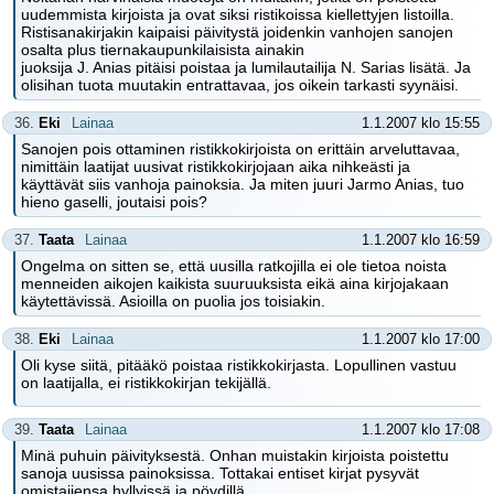
uudemmista kirjoista ja ovat siksi ristikoissa kiellettyjen listoilla.
Ristisanakirjakin kaipaisi päivitystä joidenkin vanhojen sanojen
osalta plus tiernakaupunkilaisista ainakin
juoksija J. Anias pitäisi poistaa ja lumilautailija N. Sarias lisätä. Ja
olisihan tuota muutakin entrattavaa, jos oikein tarkasti syynäisi.
36.
Eki
Lainaa
1.1.2007 klo 15:55
Sanojen pois ottaminen ristikkokirjoista on erittäin arveluttavaa,
nimittäin laatijat uusivat ristikkokirjojaan aika nihkeästi ja
käyttävät siis vanhoja painoksia. Ja miten juuri Jarmo Anias, tuo
hieno gaselli, joutaisi pois?
37.
Taata
Lainaa
1.1.2007 klo 16:59
Ongelma on sitten se, että uusilla ratkojilla ei ole tietoa noista
menneiden aikojen kaikista suuruuksista eikä aina kirjojakaan
käytettävissä. Asioilla on puolia jos toisiakin.
38.
Eki
Lainaa
1.1.2007 klo 17:00
Oli kyse siitä, pitääkö poistaa ristikkokirjasta. Lopullinen vastuu
on laatijalla, ei ristikkokirjan tekijällä.
39.
Taata
Lainaa
1.1.2007 klo 17:08
Minä puhuin päivityksestä. Onhan muistakin kirjoista poistettu
sanoja uusissa painoksissa. Tottakai entiset kirjat pysyvät
omistajiensa hyllyissä ja pöydillä.