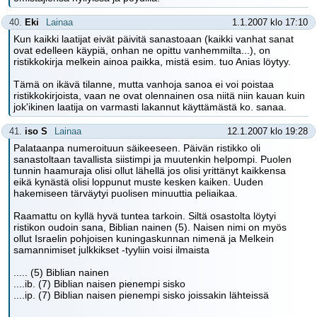
40.
Eki
Lainaa
1.1.2007 klo 17:10
Kun kaikki laatijat eivät päivitä sanastoaan (kaikki vanhat sanat
ovat edelleen käypiä, onhan ne opittu vanhemmilta...), on
ristikkokirja melkein ainoa paikka, mistä esim. tuo Anias löytyy.
Tämä on ikävä tilanne, mutta vanhoja sanoa ei voi poistaa
ristikkokirjoista, vaan ne ovat olennainen osa niitä niin kauan kuin
jok'ikinen laatija on varmasti lakannut käyttämästä ko. sanaa.
41.
iso S
Lainaa
12.1.2007 klo 19:28
Palataanpa numeroituun säikeeseen. Päivän ristikko oli
sanastoltaan tavallista siistimpi ja muutenkin helpompi. Puolen
tunnin haamuraja olisi ollut lähellä jos olisi yrittänyt kaikkensa
eikä kynästä olisi loppunut muste kesken kaiken. Uuden
hakemiseen tärväytyi puolisen minuuttia peliaikaa.
Raamattu on kyllä hyvä tuntea tarkoin. Siltä osastolta löytyi
ristikon oudoin sana, Biblian nainen (5). Naisen nimi on myös
ollut Israelin pohjoisen kuningaskunnan nimenä ja Melkein
samannimiset julkkikset -tyyliin voisi ilmaista
..... (5) Biblian nainen
....ib. (7) Biblian naisen pienempi sisko
....ip. (7) Biblian naisen pienempi sisko joissakin lähteissä