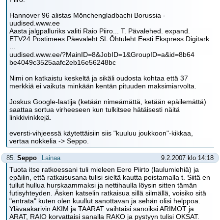
Hannover 96 alistas Mönchengladbachi Borussia -
uudised.www.ee
Aasta jalgpalluriks valiti Raio Piiro... T. Pävalehed. expand.
ETV24 Postimees Päevaleht SL Õhtuleht Eesti Ekspress Digitark
...
uudised.www.ee/?MainID=8&JobID=1&GroupID=a&id=8b64
be4049c3525aafc2eb16e56248bc
Nimi on katkaistu keskeltä ja sikäli oudosta kohtaa että 37
merkkiä ei vaikuta minkään kentän pituuden maksimiarvolta.
Joskus Google-laatija (ketään nimeämättä, ketään epäilemättä)
saattaa sortua virheeseen kun tulkitsee hätäisesti näitä
linkkivinkkejä.
eversti-vihjeessä käytettäisiin siis "kuuluu joukkoon"-kikkaa,
vertaa nokkelia -> Seppo.
85.
Seppo
Lainaa
9.2.2007 klo 14:18
Tuota itse ratkoessani tuli mieleen Eero Piirto (laulumiehiä) ja
epäilin, että ratkaisusana tulisi sieltä kautta poistamalla t. Siitä en
tullut hullua hurskaammaksi ja nettihaulla löysin sitten tämän
futisyhteyden. Äsken katselin ratkaisua sillä silmällä, voisiko sitä
"entrata" kuten olen kuullut sanottavan ja sehän olisi helppoa.
Ylävaakarivin AKIM ja TAARAT vaihtaisi sanoiksi ARIMOT ja
ARAT, RAIO korvattaisi sanalla RAKO ja pystyyn tulisi OKSAT.