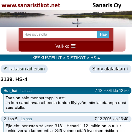
Valikko
KESKUSTELUT
>
RISTIKOT
> HS-4
↶ Takaisin aiheisiin
Siirry alalaitaan ↓
3139. HS-4
Hui_hai
Lainaa
7.12.2006 klo 12:50
Taas on säie mennyt tappiin asti.
Ja kun sanottavaa aiheesta tuntuu löytyvän, niin laitetaanpa uusi
säie alulle.
2.
iso S
Lainaa
7.12.2006 klo 13:40
Ejlo ehti perustaa säikeen 3131. Hesari 1.12. mihin on jo tullut
jonkin verran kommenttia. Sitä voinee pitää kyseisen ristikon