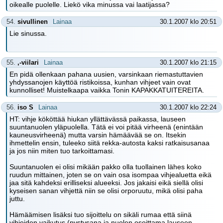
oikealle puolelle. Liekö vika minussa vai laatijassa?
54.
sivullinen
Lainaa
30.1.2007 klo 20:51
Lie sinussa.
55.
,-viilari
Lainaa
30.1.2007 klo 21:15
En pidä ollenkaan pahana uusien, varsinkaan riemastuttavien
yhdyssanojen käyttöä ristikoissa, kunhan vihjeet vain ovat
kunnolliset! Muistelkaapa vaikka Tonin KAPAKKATUITEREITA.
56.
iso S
Lainaa
30.1.2007 klo 22:24
HT: vihje kököttää hiukan yllättävässä paikassa, lauseen
suuntanuolen yläpuolella. Tätä ei voi pitää virheenä (enintään
kauneusvirheenä) mutta varsin hämäävää se on. Itsekin
ihmettelin ensin, tuleeko siitä rekka-autosta kaksi ratkaisusanaa
ja jos niin miten tuo tarkoittamasi.
Suuntanuolen ei olisi mikään pakko olla tuollainen lähes koko
ruudun mittainen, joten se on vain osa isompaa vihjealuetta eikä
jaa sitä kahdeksi erilliseksi alueeksi. Jos jakaisi eikä siellä olisi
kyseisen sanan vihjettä niin se olisi orporuutu, mikä olisi paha
juttu.
Hämäämisen lisäksi tuo sijoittelu on sikäli rumaa että siinä
vihjeiden vaikutus (pystysana ja nuolen osoittama lauseen