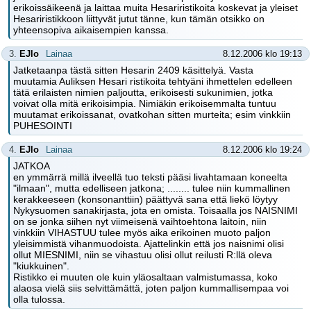
erikoissäikeenä ja laittaa muita Hesariristikoita koskevat ja yleiset
Hesariristikkoon liittyvät jutut tänne, kun tämän otsikko on
yhteensopiva aikaisempien kanssa.
3.
EJlo
Lainaa
8.12.2006 klo 19:13
Jatketaanpa tästä sitten Hesarin 2409 käsittelyä. Vasta
muutamia Auliksen Hesari ristikoita tehtyäni ihmettelen edelleen
tätä erilaisten nimien paljoutta, erikoisesti sukunimien, jotka
voivat olla mitä erikoisimpia. Nimiäkin erikoisemmalta tuntuu
muutamat erikoissanat, ovatkohan sitten murteita; esim vinkkiin
PUHESOINTI
4.
EJlo
Lainaa
8.12.2006 klo 19:24
JATKOA
en ymmärrä millä ilveellä tuo teksti pääsi livahtamaan koneelta
"ilmaan", mutta edelliseen jatkona; ........ tulee niin kummallinen
kerakkeeseen (konsonanttiin) päättyvä sana että liekö löytyy
Nykysuomen sanakirjasta, jota en omista. Toisaalla jos NAISNIMI
on se jonka siihen nyt viimeisenä vaihtoehtona laitoin, niin
vinkkiin VIHASTUU tulee myös aika erikoinen muoto paljon
yleisimmistä vihanmuodoista. Ajattelinkin että jos naisnimi olisi
ollut MIESNIMI, niin se vihastuu olisi ollut reilusti R:llä oleva
"kiukkuinen".
Ristikko ei muuten ole kuin yläosaltaan valmistumassa, koko
alaosa vielä siis selvittämättä, joten paljon kummallisempaa voi
olla tulossa.