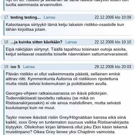
tuolta aiemmasta arvannutkin.
17.
testing testing...
Lainaa
22.12.2006 klo 10:09
Katsotaanpa siirtyykö tämä ketju takaisin ristikko-osastolle kun
tähän kirjoittaa jotain.
18.
...ja kuinka sitten kävikään?
Lainaa
22.12.2006 klo 10:10
Eipä näköjään siirtynyt. Täällä tapahtuu toisinaan outoja asioita,
ketjut seilaavat osastolta toiselle näennäisen sattumanvaraisesti.
19.
iso S
Lainaa
29.12.2006 klo 20:03
Päivän ristikko ei ollut vaikeimmasta päästä, sellainen emlok
aittrav riitti. Kymmenkunta Aulismia oli ristikkoon ripoteltuna
mutta niistä selvisi kokemuksen ja poikittaisten avulla.
Georges-vihjeen ratkaisusanassa on ikävä piilokirjain.
Todennäköisesti tavoiteltu ratkaisu (se mikä on
Ristisanakirjassakin) ei ole ainoa mahdollinen, mutta selvästi
kuuluisampi kuin ne muut.
Taylor menee ikävästi ristiin Grey/Högnabban kanssa eikä siinä
kaikki, xxxx Grey on tuntematon suuruus vaikka Ristisanakirjasta
löytyykin. Olisikohan kirjan lähteenä ollut joku Ekin käsin tekemä
muistiinpano? Oikea Grey lienee yksi Chaplinin vaimoista.