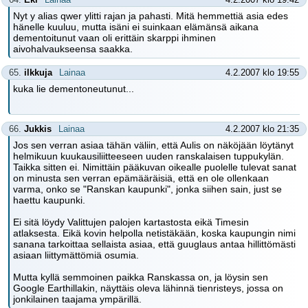
Nyt y alias qwer ylitti rajan ja pahasti. Mitä hemmettiä asia edes
hänelle kuuluu, mutta isäni ei suinkaan elämänsä aikana
dementoitunut vaan oli erittäin skarppi ihminen
aivohalvaukseensa saakka.
65.
ilkkuja
Lainaa
4.2.2007 klo 19:55
kuka lie dementoneutunut...
66.
Jukkis
Lainaa
4.2.2007 klo 21:35
Jos sen verran asiaa tähän väliin, että Aulis on näköjään löytänyt
helmikuun kuukausiliitteeseen uuden ranskalaisen tuppukylän.
Taikka sitten ei. Nimittäin pääkuvan oikealle puolelle tulevat sanat
on minusta sen verran epämääräisiä, että en ole ollenkaan
varma, onko se "Ranskan kaupunki", jonka siihen sain, just se
haettu kaupunki.
Ei sitä löydy Valittujen palojen kartastosta eikä Timesin
atlaksesta. Eikä kovin helpolla netistäkään, koska kaupungin nimi
sanana tarkoittaa sellaista asiaa, että guuglaus antaa hillittömästi
asiaan liittymättömiä osumia.
Mutta kyllä semmoinen paikka Ranskassa on, ja löysin sen
Google Earthillakin, näyttäis oleva lähinnä tienristeys, jossa on
jonkilainen taajama ympärillä.