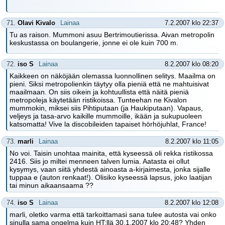
71.
Olavi Kivalo
Lainaa
7.2.2007 klo 22:37
Tu as raison. Mummoni asuu Bertrimoutierissa. Aivan metropolin
keskustassa on boulangerie, jonne ei ole kuin 700 m.
72.
iso S
Lainaa
8.2.2007 klo 08:20
Kaikkeen on näköjään olemassa luonnollinen selitys. Maailma on
pieni. Siksi metropolienkin täytyy olla pieniä että ne mahtuisivat
maailmaan. On siis oikein ja kohtuullista että näitä pieniä
metropoleja käytetään ristikoissa. Tunteehan ne Kivalon
mummokin, miksei siis Pihtiputaan (ja Haukiputaan). Vapaus,
veljeys ja tasa-arvo kaikille mummoille, ikään ja sukupuoleen
katsomatta! Vive la discobileiden tapaiset hörhöjuhlat, France!
73.
marli
Lainaa
8.2.2007 klo 11:05
No voi. Taisin unohtaa mainita, että kyseessä oli rekka ristikossa
2416. Siis jo miltei menneen talven lumia. Aatasta ei ollut
kysymys, vaan siitä yhdestä ainoasta a-kirjaimesta, jonka sijalle
tuppaa e (auton renkaat!). Olisiko kyseessä lapsus, joko laatijan
tai minun aikaansaama ??
74.
iso S
Lainaa
8.2.2007 klo 12:08
marli, oletko varma että tarkoittamasi sana tulee autosta vai onko
sinulla sama ongelma kuin HT:llä 30.1.2007 klo 20:48? Yhden