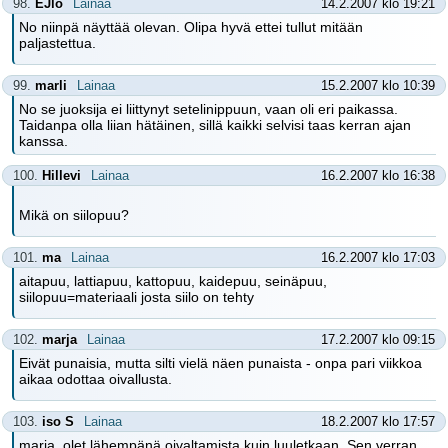
98.
EJlo
Lainaa
14.2.2007 klo 19:21
No niinpä näyttää olevan. Olipa hyvä ettei tullut mitään
paljastettua.
99.
marli
Lainaa
15.2.2007 klo 10:39
No se juoksija ei liittynyt setelinippuun, vaan oli eri paikassa.
Taidanpa olla liian hätäinen, sillä kaikki selvisi taas kerran ajan
kanssa.
100.
Hillevi
Lainaa
16.2.2007 klo 16:38
Mikä on siilopuu?
101.
ma
Lainaa
16.2.2007 klo 17:03
aitapuu, lattiapuu, kattopuu, kaidepuu, seinäpuu,
siilopuu=materiaali josta siilo on tehty
102.
marja
Lainaa
17.2.2007 klo 09:15
Eivät punaisia, mutta silti vielä näen punaista - onpa pari viikkoa
aikaa odottaa oivallusta.
103.
iso S
Lainaa
18.2.2007 klo 17:57
marja, olet lähempänä oivaltamista kuin luuletkaan. Sen verran