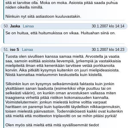
sitä ei tarvitse olla. Moka on moka. Asioista pitää saada puhua
niiden oikeilla nimillä.
Niinkuin nyt siitä astiastoon kuuluvastakin.
50.
Jaska
Lainaa
30.1.2007 klo 14:14
Se on huitua, että huitumukissa on vikaa. Huituahan siinä on.
51.
iso S
Lainaa
30.1.2007 klo 14:23
Tuosta olen sivullisen kanssa samaa mieltä. Arvostella ja vaatia
saa, samoin esittää asioista lievempiä, jyrkempiä ja vastakkaisia
mielipiteitä ilman että kenenkään tarvitsee vetää porkkanoita
korviin. Aika pitkälti kysymys kuitenkin on juuri mielipideasioista.
Niistä kannattaa mieluummin keskustella kuin kiistellä.
Silloinkin kun on kysymys selkeämmästä faktasta kuin jonkin
yksittäisen sanan laadusta (esimerkiksi vihje puuttuu tai on
selkeästi väärin), on kunkin oman arvostuksen vallassa miten
traagisena virhettä pitää ristikon kokonaisuuden kannalta.
Voimistelutermein: jonkun mielestä kolme volttia varpaat
harittaen on parempi kuin tuplavoltti täydellisin nilkkaojennuksin,
toisen mielestä päinvastoin. Todennäköisesti kaikki ovat kuitenkin
sitä mieltä että moitteeton triplavoltti on se mihin pitäisi pyrkiä!
Olen myös sitä mieltä että mitä syvällisemmät tiedot