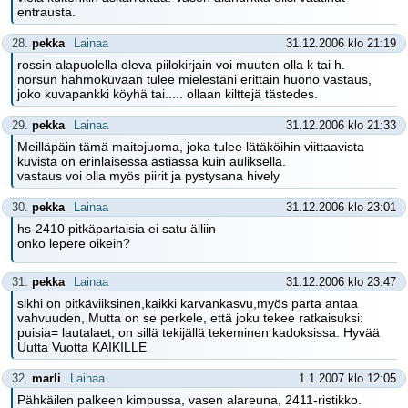
entrausta.
28.
pekka
Lainaa
31.12.2006 klo 21:19
rossin alapuolella oleva piilokirjain voi muuten olla k tai h.
norsun hahmokuvaan tulee mielestäni erittäin huono vastaus,
joko kuvapankki köyhä tai..... ollaan kilttejä tästedes.
29.
pekka
Lainaa
31.12.2006 klo 21:33
Meilläpäin tämä maitojuoma, joka tulee lätäköihin viittaavista
kuvista on erinlaisessa astiassa kuin auliksella.
vastaus voi olla myös piirit ja pystysana hively
30.
pekka
Lainaa
31.12.2006 klo 23:01
hs-2410 pitkäpartaisia ei satu älliin
onko lepere oikein?
31.
pekka
Lainaa
31.12.2006 klo 23:47
sikhi on pitkäviiksinen,kaikki karvankasvu,myös parta antaa
vahvuuden, Mutta on se perkele, että joku tekee ratkaisuksi:
puisia= lautalaet; on sillä tekijällä tekeminen kadoksissa. Hyvää
Uutta Vuotta KAIKILLE
32.
marli
Lainaa
1.1.2007 klo 12:05
Pähkäilen palkeen kimpussa, vasen alareuna, 2411-ristikko.