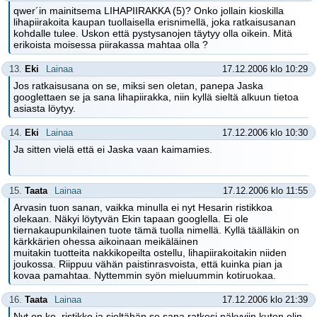
qwer´in mainitsema LIHAPIIRAKKA (5)? Onko jollain kioskilla
lihapiirakoita kaupan tuollaisella erisnimellä, joka ratkaisusanan
kohdalle tulee. Uskon että pystysanojen täytyy olla oikein. Mitä
erikoista moisessa piirakassa mahtaa olla ?
13.
Eki
Lainaa
17.12.2006 klo 10:29
Jos ratkaisusana on se, miksi sen oletan, panepa Jaska
googlettaen se ja sana lihapiirakka, niin kyllä sieltä alkuun tietoa
asiasta löytyy.
14.
Eki
Lainaa
17.12.2006 klo 10:30
Ja sitten vielä että ei Jaska vaan kaimamies.
15.
Taata
Lainaa
17.12.2006 klo 11:55
Arvasin tuon sanan, vaikka minulla ei nyt Hesarin ristikkoa
olekaan. Näkyi löytyvän Ekin tapaan googlella. Ei ole
tiernakaupunkilainen tuote tämä tuolla nimellä. Kyllä täälläkin on
kärkkärien ohessa aikoinaan meikäläinen
muitakin tuotteita nakkikopeilta ostellu, lihapiirakoitakin niiden
joukossa. Riippuu vähän paistinrasvoista, että kuinka pian ja
kovaa pamahtaa. Nyttemmin syön mieluummin kotiruokaa.
16.
Taata
Lainaa
17.12.2006 klo 21:39
Nyt on ko. ristikko ja sieltähän se sana ratkesi näkyviin kuten olin