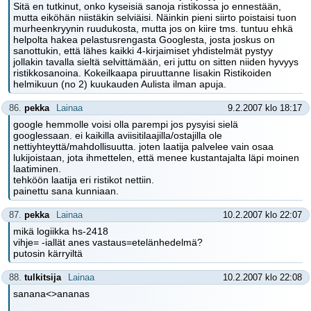
Sitä en tutkinut, onko kyseisiä sanoja ristikossa jo ennestään,
mutta eiköhän niistäkin selviäisi. Näinkin pieni siirto poistaisi tuon
murheenkryynin ruudukosta, mutta jos on kiire tms. tuntuu ehkä
helpolta hakea pelastusrengasta Googlesta, josta joskus on
sanottukin, että lähes kaikki 4-kirjaimiset yhdistelmät pystyy
jollakin tavalla sieltä selvittämään, eri juttu on sitten niiden hyvyys
ristikkosanoina. Kokeilkaapa piruuttanne Iisakin Ristikoiden
helmikuun (no 2) kuukauden Aulista ilman apuja.
86.
pekka
Lainaa
9.2.2007 klo 18:17
google hemmolle voisi olla parempi jos pysyisi sielä
googlessaan. ei kaikilla aviisitilaajilla/ostajilla ole
nettiyhteyttä/mahdollisuutta. joten laatija palvelee vain osaa
lukijoistaan, jota ihmettelen, että menee kustantajalta läpi moinen
laatiminen.
tehköön laatija eri ristikot nettiin.
painettu sana kunniaan.
87.
pekka
Lainaa
10.2.2007 klo 22:07
mikä logiikka hs-2418
vihje= -iallät anes vastaus=etelänhedelmä?
putosin kärryiltä
88.
tulkitsija
Lainaa
10.2.2007 klo 22:08
sanana<>ananas