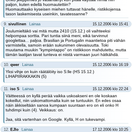
paljon, kuten edellä huomautettiin?
Huomauttaako kyseisen miehen tuttavat hänelle, ristikkojensa
tason laskemisesta useinkin, tavatessanne?
9.
sivullinen
Lainaa
15.12.2006 klo 15:41
Joulumieltäkö vai mitä mutta 2410 (15.12.) oli vaihteeksi
helpompaa sorttia. Pari tuntia siinä meni, eikä tarvinnut
googlettaa... paljoa. Brasilian ja Portugalin maantietoa piti vähän
varmistella, samoin erään sukunimen olevaisuutta. Toki
muutama muukin "kympintappo" on ristikkoon mahdutettu, mutta
tämän laatijan tavat tunteva ei niistä varmaan juuri hätkähdä.
10.
qwer
Lainaa
15.12.2006 klo 16:19
Yksi vihje on kuin räätälöity iso S:lle (HS 15.12.)
LIHAPIIRAKKAKIN (5)
11.
iso S
Lainaa
15.12.2006 klo 22:24
Väitteessä on kyllä perää vaikka uskoakseni en ole koskaan
kokeillut, niin uskomattomalta kuin se tuntuukin. En edes osaa
näin äkkiseltään sanoa kumpaan suuntaan ero on eli onko H
tuhdimpi kuin (4). Veikkaus: on.
Jaa, sitä vartenhan on Google. Kyllä, H on tukevampi.
12.
EJlo
Lainaa
17.12.2006 klo 10:25