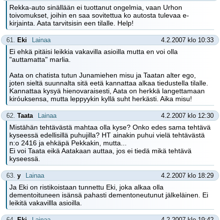
Rekka-auto sinällään ei tuottanut ongelmia, vaan Urhon
toivomukset, joihin en saa sovitettua ko autosta tulevaa e-
kirjainta. Aata tarvitsisin een tilalle. Help!
61.
Eki
Lainaa
4.2.2007 klo 10:33
Ei ehkä pitäisi leikkia vakavilla asioilla mutta en voi olla
"auttamatta" marlia.
Aata on chatista tutun Junamiehen misu ja Taatan alter ego,
joten sieltä suunnalta sitä eetä kannattaa alkaa tiedustella tilalle.
Kannattaa kysyä hienovaraisesti, Aata on herkkä langettamaan
kiróuksensa, mutta leppyykin kyllä suht herkästi. Aika misu!
62.
Taata
Lainaa
4.2.2007 klo 12:30
Mistähän tehtävästä mahtaa olla kyse? Onko edes sama tehtävä
kyseessä edellisillä puhujilla? HT ainakin puhui vielä tehtävästä
n:o 2416 ja ehkäpä Pekkakin, mutta...
Ei voi Taata eikä Aatakaan auttaa, jos ei tiedä mikä tehtävä
kyseessä.
63.
y
Lainaa
4.2.2007 klo 18:29
Ja Eki on ristikoistaan tunnettu Eki, joka alkaa olla
dementoituneen isänsä pahasti dementoneutunut jälkeläinen. Ei
leikitä vakavillla asioilla.
64.
Eki
Lainaa
4.2.2007 klo 19:42