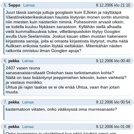
5.
Seppo
Lainaa
8.12.2006 klo 21:10
Juuri tässä samoja juttuja googlasin kuin EJlokin ja näyttääpä
Väestörekisterikeskuksen hauista löytyvän monen sortin etunimiä
niin miesten kuin naistenkin niminä. Puhesoinnin arvasit oikein,
se todella kuuluu Nykäsen sanastoon. Kyllähän siellä alhaalla
vielä kummallisuuksia tulee, villieläinpuistokin löytyy Googlen
avulla Uusi-Seelannista. Joskus kauan sitten muistan hakeneeni
kirjastosta sanoja, joita ei omasta kirjastosta löytynyt, mutta näitä
Auliksen erikoisia tuskin löytää sieltäkään. Mitenkähän näiden
ratkonta onnistuu ilman Googlen apuja?
6.
pekka
Lainaa
9.12.2006 klo 00:40
2407 vasen reuna
sanasanaisia=sitaatit Onkohan taas tarkistamaton kohta?
Näitä on taas lisääntynyt jeeppimiehen tekosiin, kuten viehketä?
ja vastaus monikko.
Uhtua jäi rajan taakse se ei ole enää Uhtua, vaan ihan jotain
muuta.
7.
pekka
Lainaa
9.12.2006 klo 00:54
kastematoon viitaten, onko vääksyssä oma murresanasto?
8.
pekka
Lainaa
9.12.2006 klo 01:08
Onko jeeppimies jo väsähtänyt kun pitää käyttää nimiä niin