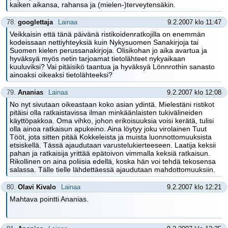
kaiken aikansa, rahansa ja (mielen-)terveytensäkin.
78.
googlettaja
Lainaa
9.2.2007 klo 11:47
Veikkaisin että tänä päivänä ristikoidenratkojilla on enemmän
kodeissaan nettiyhteyksiä kuin Nykysuomen Sanakirjoja tai
Suomen kielen perussanakirjoja. Olisikohan jo aika avartua ja
hyväksyä myös netin tarjoamat tietolähteet nykyaikaan
kuuluviksi? Vai pitäisikö taantua ja hyväksyä Lönnrothin sanasto
ainoaksi oikeaksi tietolähteeksi?
79.
Ananias
Lainaa
9.2.2007 klo 12:08
No nyt sivutaan oikeastaan koko asian ydintä. Mielestäni ristikot
pitäisi olla ratkaistavissa ilman minkäänlaisten tukivälineiden
käyttöpakkoa. Oma vihko, johon erikoisuuksia voisi kerätä, tulisi
olla ainoa ratkaisun apukeino. Aina löytyy joku virolainen Tuut
Tööt, jota sitten pitää Kokkeleista ja muista luonnottomuuksista
etsiskellä. Tässä ajaudutaan varustelukierteeseen. Laatija keksii
pahan ja ratkaisija yrittää epätoivon vimmalla keksiä ratkaisun.
Rikollinen on aina poliisia edellä, koska hän voi tehdä tekosensa
salassa. Tälle tielle lähdettäessä ajaudutaan mahdottomuuksiin.
80.
Olavi Kivalo
Lainaa
9.2.2007 klo 12:21
Mahtava pointti Ananias.