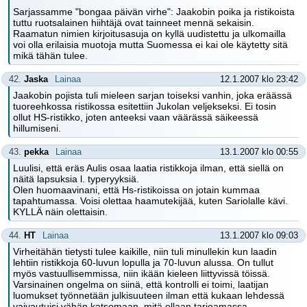
Sarjassamme "bongaa päivän virhe": Jaakobin poika ja ristikoista
tuttu ruotsalainen hiihtäjä ovat tainneet mennä sekaisin.
Raamatun nimien kirjoitusasuja on kyllä uudistettu ja ulkomailla
voi olla erilaisia muotoja mutta Suomessa ei kai ole käytetty sitä
mikä tähän tulee.
42.
Jaska
Lainaa
12.1.2007 klo 23:42
Jaakobin pojista tuli mieleen sarjan toiseksi vanhin, joka eräässä
tuoreehkossa ristikossa esitettiin Jukolan veljekseksi. Ei tosin
ollut HS-ristikko, joten anteeksi vaan väärässä säikeessä
hillumiseni.
43.
pekka
Lainaa
13.1.2007 klo 00:55
Luulisi, että eräs Aulis osaa laatia ristikkoja ilman, että siellä on
näitä lapsuksia l. typeryyksiä.
Olen huomaavinani, että Hs-ristikoissa on jotain kummaa
tapahtumassa. Voisi olettaa haamutekijää, kuten Sariolalle kävi.
KYLLÄ näin olettaisin.
44.
HT
Lainaa
13.1.2007 klo 09:03
Virheitähän tietysti tulee kaikille, niin tuli minullekin kun laadin
lehtiin ristikkoja 60-luvun lopulla ja 70-luvun alussa. On tullut
myös vastuullisemmissa, niin ikään kieleen liittyvissä töissä.
Varsinainen ongelma on siinä, että kontrolli ei toimi, laatijan
luomukset työnnetään julkisuuteen ilman että kukaan lehdessä
vaivautuisi vähän katsomaan, mitä ollaan tarjoamassa.