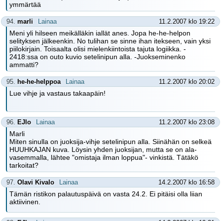
ymmärtää
94.
marli
Lainaa
11.2.2007 klo 19:22
Meni yli hilseen meikälläkin iallät anes. Jopa he-he-helpon
selityksen jälkeenkin. No tulihan se sinne ihan itekseen, vain yksi
piilokirjain. Toisaalta olisi mielenkiintoista tajuta logiikka. -
2418:ssa on outo kuvio setelinipun alla. -Juokseminenko
ammatti?
95.
he-he-helppoa
Lainaa
11.2.2007 klo 20:02
Lue vihje ja vastaus takaapäin!
96.
EJlo
Lainaa
11.2.2007 klo 23:08
Marli
Miten sinulla on juoksija-vihje setelinipun alla. Siinähän on selkeä
HUUHKAJAN kuva. Löysin yhden juoksijan, mutta se on ala-
vasemmalla, lähtee "omistaja ilman loppua"- vinkistä. Tätäkö
tarkoitat?
97.
Olavi Kivalo
Lainaa
14.2.2007 klo 16:58
Tämän ristikon palautuspäivä on vasta 24.2. Ei pitäisi olla liian
aktiivinen.