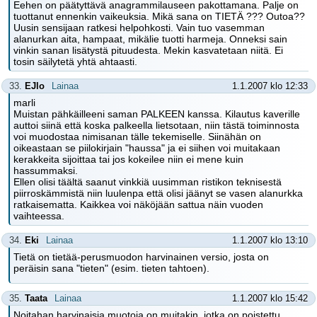
Eehen on päätyttävä anagrammilauseen pakottamana. Palje on
tuottanut ennenkin vaikeuksia. Mikä sana on TIETÄ ??? Outoa??
Uusin sensijaan ratkesi helpohkosti. Vain tuo vasemman
alanurkan aita, hampaat, mikälie tuotti harmeja. Onneksi sain
vinkin sanan lisätystä pituudesta. Mekin kasvatetaan niitä. Ei
tosin säilytetä yhtä ahtaasti.
33.
EJlo
Lainaa
1.1.2007 klo 12:33
marli
Muistan pähkäilleeni saman PALKEEN kanssa. Kilautus kaverille
auttoi siinä että koska palkeella lietsotaan, niin tästä toiminnosta
voi muodostaa nimisanan tälle tekemiselle. Siinähän on
oikeastaan se piilokirjain "haussa" ja ei siihen voi muitakaan
kerakkeita sijoittaa tai jos kokeilee niin ei mene kuin
hassummaksi.
Ellen olisi täältä saanut vinkkiä uusimman ristikon teknisestä
piirroskämmistä niin luulenpa että olisi jäänyt se vasen alanurkka
ratkaisematta. Kaikkea voi näköjään sattua näin vuoden
vaihteessa.
34.
Eki
Lainaa
1.1.2007 klo 13:10
Tietä on tietää-perusmuodon harvinainen versio, josta on
peräisin sana "tieten" (esim. tieten tahtoen).
35.
Taata
Lainaa
1.1.2007 klo 15:42
Noitahan harvinaisia muotoja on muitakin, jotka on poistettu