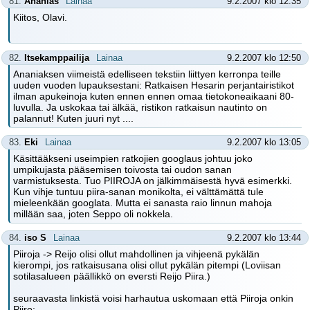
81.
Ananias
Lainaa
9.2.2007 klo 12:35
Kiitos, Olavi.
82.
Itsekamppailija
Lainaa
9.2.2007 klo 12:50
Ananiaksen viimeistä edelliseen tekstiin liittyen kerronpa teille
uuden vuoden lupauksestani: Ratkaisen Hesarin perjantairistikot
ilman apukeinoja kuten ennen ennen omaa tietokoneaikaani 80-
luvulla. Ja uskokaa tai älkää, ristikon ratkaisun nautinto on
palannut! Kuten juuri nyt ....
83.
Eki
Lainaa
9.2.2007 klo 13:05
Käsittääkseni useimpien ratkojien googlaus johtuu joko
umpikujasta pääsemisen toivosta tai oudon sanan
varmistuksesta. Tuo PIIROJA on jälkimmäisestä hyvä esimerkki.
Kun vihje tuntuu piira-sanan monikolta, ei välttämättä tule
mieleenkään googlata. Mutta ei sanasta raio linnun mahoja
millään saa, joten Seppo oli nokkela.
84.
iso S
Lainaa
9.2.2007 klo 13:44
Piiroja -> Reijo olisi ollut mahdollinen ja vihjeenä pykälän
kierompi, jos ratkaisusana olisi ollut pykälän pitempi (Loviisan
sotilasalueen päällikkö on eversti Reijo Piira.)
seuraavasta linkistä voisi harhautua uskomaan että Piiroja onkin
Piiro: