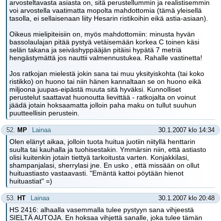
arvosteltavasta asiasta on, sitä perustellummin ja realistisemmin
voi arvostella vaatimatta mopolta mahdottomia (tämä yleisellä
tasolla, ei sellaisenaan liity Hesarin ristikoihin eikä astia-asiaan).
Oikeus mielipiteisiin on, myös mahdottomiin: minusta hyvän
bassolaulajan pitää pystyä vetäisemään korkea C toinen käsi
selän takana ja seiväshyppääjän pitäisi hypätä 7 metriä
hengästymättä jos nauttii valmennustukea. Rahalle vastinetta!
Jos ratkojan mielestä jokin sana tai muu yksityiskohta (tai koko
ristikko) on huono tai niin hänen kannaltaan se on huono eikä
miljoona juupas-eipästä muuta sitä hyväksi. Kunnolliset
perustelut saattavat huonoutta lievittää - ratkojalta on voinut
jäädä jotain hoksaamatta jolloin paha maku on tullut suuhun
puutteellisin perustein.
52.
MP
Lainaa
30.1.2007 klo 14:34
Olen elänyt aikaa, jolloin tuota huitua juotiin niityllä henttarin
suulta tai kauhalla ja tuohisestakin. Ymmärsin niin, että astiasto
olisi kuitenkin jotain tiettyä tarkoitusta varten. Konjakkilasi,
shampanjalasi, sherrylasi jne. En usko , että missään on ollut
huituastiasto vastaavasti. "Emäntä kattoi pöytään hienot
huituastiat" =)
53.
HT
Lainaa
30.1.2007 klo 20:48
HS 2416: alhaalla vasemmalla tulee pystyyn sana vihjeestä
SIELTÄ AUTOJA. En hoksaa vihjettä sanalle, joka tulee tämän