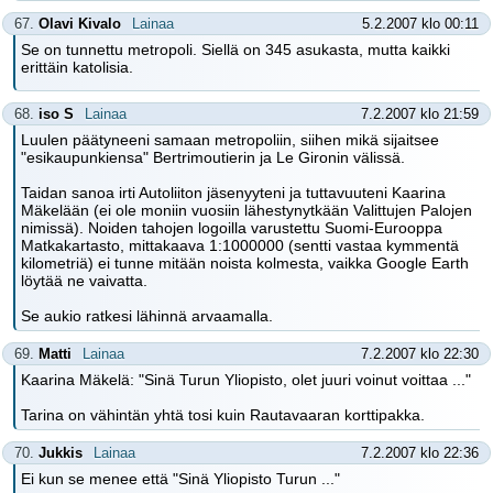
67.
Olavi Kivalo
Lainaa
5.2.2007 klo 00:11
Se on tunnettu metropoli. Siellä on 345 asukasta, mutta kaikki
erittäin katolisia.
68.
iso S
Lainaa
7.2.2007 klo 21:59
Luulen päätyneeni samaan metropoliin, siihen mikä sijaitsee
"esikaupunkiensa" Bertrimoutierin ja Le Gironin välissä.
Taidan sanoa irti Autoliiton jäsenyyteni ja tuttavuuteni Kaarina
Mäkelään (ei ole moniin vuosiin lähestynytkään Valittujen Palojen
nimissä). Noiden tahojen logoilla varustettu Suomi-Eurooppa
Matkakartasto, mittakaava 1:1000000 (sentti vastaa kymmentä
kilometriä) ei tunne mitään noista kolmesta, vaikka Google Earth
löytää ne vaivatta.
Se aukio ratkesi lähinnä arvaamalla.
69.
Matti
Lainaa
7.2.2007 klo 22:30
Kaarina Mäkelä: "Sinä Turun Yliopisto, olet juuri voinut voittaa ..."
Tarina on vähintän yhtä tosi kuin Rautavaaran korttipakka.
70.
Jukkis
Lainaa
7.2.2007 klo 22:36
Ei kun se menee että "Sinä Yliopisto Turun ..."