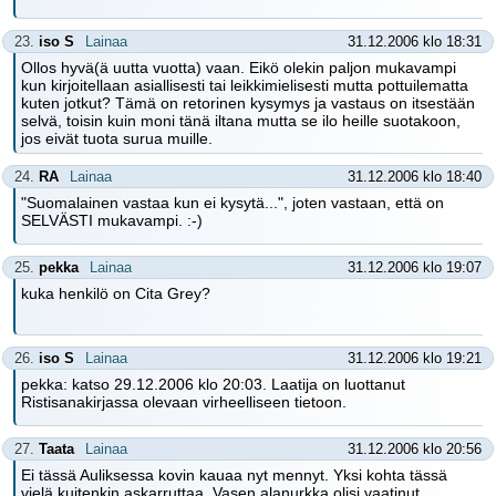
23.
iso S
Lainaa
31.12.2006 klo 18:31
Ollos hyvä(ä uutta vuotta) vaan. Eikö olekin paljon mukavampi
kun kirjoitellaan asiallisesti tai leikkimielisesti mutta pottuilematta
kuten jotkut? Tämä on retorinen kysymys ja vastaus on itsestään
selvä, toisin kuin moni tänä iltana mutta se ilo heille suotakoon,
jos eivät tuota surua muille.
24.
RA
Lainaa
31.12.2006 klo 18:40
"Suomalainen vastaa kun ei kysytä...", joten vastaan, että on
SELVÄSTI mukavampi. :-)
25.
pekka
Lainaa
31.12.2006 klo 19:07
kuka henkilö on Cita Grey?
26.
iso S
Lainaa
31.12.2006 klo 19:21
pekka: katso 29.12.2006 klo 20:03. Laatija on luottanut
Ristisanakirjassa olevaan virheelliseen tietoon.
27.
Taata
Lainaa
31.12.2006 klo 20:56
Ei tässä Auliksessa kovin kauaa nyt mennyt. Yksi kohta tässä
vielä kuitenkin askarruttaa. Vasen alanurkka olisi vaatinut