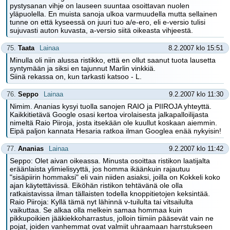
pystysanan vihje on lauseen suuntaa osoittavan nuolen
yläpuolella. En muista sanoja ulkoa varmuudella mutta sellainen
tunne on että kyseessä on juuri tuo a/e-ero, eli e-versio tulisi
sujuvasti auton kuvasta, a-versio siitä oikeasta vihjeestä.
75.
Taata
Lainaa
8.2.2007 klo 15:51
Minulla oli niin alussa ristikko, että en ollut saanut tuota lausetta
syntymään ja siksi en tajunnut Marlin vinkkiä.
Siinä rekassa on, kun tarkasti katsoo - L.
76.
Seppo
Lainaa
9.2.2007 klo 11:30
Nimim. Ananias kysyi tuolla sanojen RAIO ja PIIROJA yhteyttä.
Kaikkitietävä Google osasi kertoa virolaisesta jalkapalloilijasta
nimeltä Raio Piiroja, josta itsekään ole kuullut koskaan aiemmin.
Eipä paljon kannata Hesaria ratkoa ilman Googlea enää nykyisin!
77.
Ananias
Lainaa
9.2.2007 klo 11:42
Seppo: Olet aivan oikeassa. Minusta osoittaa ristikon laatijalta
eräänlaista ylimielisyyttä, jos homma ikäänkuin rajautuu
"sisäpiirin hommaksi" eli vain niiden asiaksi, joilla on Kokkeli koko
ajan käytettävissä. Eiköhän ristikon tehtävänä ole olla
ratkaistavissa ilman tällaisten todella knoppitietojen keksintää.
Raio Piiroja: Kyllä tämä nyt lähinnä v-tuilulta tai vitsailulta
vaikuttaa. Se alkaa olla melkein samaa hommaa kuin
pikkupoikien jääkiekkoharrastus, jolloin tiimiin pääsevät vain ne
pojat, joiden vanhemmat ovat valmiit uhraamaan harrstukseen