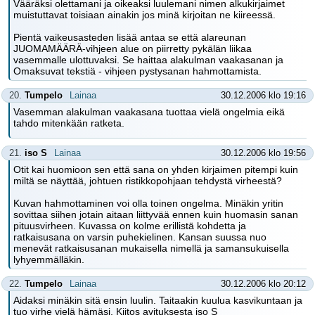
Vääräksi olettamani ja oikeaksi luulemani nimen alkukirjaimet
muistuttavat toisiaan ainakin jos minä kirjoitan ne kiireessä.
Pientä vaikeusasteden lisää antaa se että alareunan
JUOMAMÄÄRÄ-vihjeen alue on piirretty pykälän liikaa
vasemmalle ulottuvaksi. Se haittaa alakulman vaakasanan ja
Omaksuvat tekstiä - vihjeen pystysanan hahmottamista.
20.
Tumpelo
Lainaa
30.12.2006 klo 19:16
Vasemman alakulman vaakasana tuottaa vielä ongelmia eikä
tahdo mitenkään ratketa.
21.
iso S
Lainaa
30.12.2006 klo 19:56
Otit kai huomioon sen että sana on yhden kirjaimen pitempi kuin
miltä se näyttää, johtuen ristikkopohjaan tehdystä virheestä?
Kuvan hahmottaminen voi olla toinen ongelma. Minäkin yritin
sovittaa siihen jotain aitaan liittyvää ennen kuin huomasin sanan
pituusvirheen. Kuvassa on kolme erillistä kohdetta ja
ratkaisusana on varsin puhekielinen. Kansan suussa nuo
menevät ratkaisusanan mukaisella nimellä ja samansukuisella
lyhyemmälläkin.
22.
Tumpelo
Lainaa
30.12.2006 klo 20:12
Aidaksi minäkin sitä ensin luulin. Taitaakin kuulua kasvikuntaan ja
tuo virhe vielä hämäsi. Kiitos avituksesta iso S