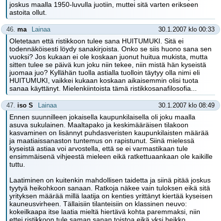
joskus maalla 1950-luvulla juotiin, muttei sitä varten erikseen
astoita ollut.
46.
ma
Lainaa
30.1.2007 klo 00:33
Oletetaan että ristikkoon tulee sana HUITUMUKI. Sitä ei
todennäköisesti löydy sanakirjoista. Onko se siis huono sana sen
vuoksi? Jos kukaan ei ole koskaan juonut huitua mukista, mutta
sitten tulee se päivä kun joku niin tekee, niin mistä hän kyseistä
juomaa juo? Kyllähän tuolla astialla tuolloin täytyy olla nimi eli
HUITUMUKI, vaikkei kukaan koskaan aikaisemmin olisi tuota
sanaa käyttänyt. Mielenkiintoista tämä ristikkosanafilosofia...
47.
iso S
Lainaa
30.1.2007 klo 08:49
Ennen suunnilleen jokaisella kaupunkilaisella oli joku maalla
asuva sukulainen. Maaltapako ja keskimääräisen tilakoon
kasvaminen on lisännyt puhdasveristen kaupunkilaisten määrää
ja maatiaissanaston tuntemus on rapistunut. Siinä mielessä
kyseistä astiaa voi arvostella, että se ei varmastikaan tule
ensimmäisenä vihjeestä mieleen eikä ratkettuaankaan ole kaikille
tuttu.
Laatiminen on kuitenkin mahdollisen taidetta ja siinä pitää joskus
tyytyä heikohkoon sanaan. Ratkoja näkee vain tuloksen eikä sitä
yrityksen määrää millä laatija on kenties yrittänyt kiertää kyseisen
kauneusvirheen. Tällaisiin tilanteisiin on klassinen neuvo:
kokeilkaapa itse laatia mieltä hiertävä kohta paremmaksi, niin
ettei ristikkoon tule saman sanan toistoa eikä yksi heikko