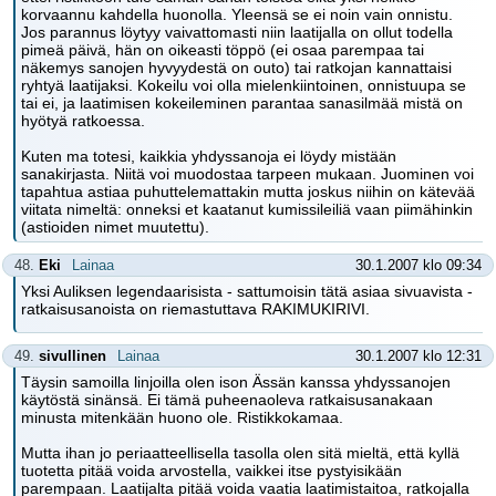
korvaannu kahdella huonolla. Yleensä se ei noin vain onnistu.
Jos parannus löytyy vaivattomasti niin laatijalla on ollut todella
pimeä päivä, hän on oikeasti töppö (ei osaa parempaa tai
näkemys sanojen hyvyydestä on outo) tai ratkojan kannattaisi
ryhtyä laatijaksi. Kokeilu voi olla mielenkiintoinen, onnistuupa se
tai ei, ja laatimisen kokeileminen parantaa sanasilmää mistä on
hyötyä ratkoessa.
Kuten ma totesi, kaikkia yhdyssanoja ei löydy mistään
sanakirjasta. Niitä voi muodostaa tarpeen mukaan. Juominen voi
tapahtua astiaa puhuttelemattakin mutta joskus niihin on kätevää
viitata nimeltä: onneksi et kaatanut kumissileiliä vaan piimähinkin
(astioiden nimet muutettu).
48.
Eki
Lainaa
30.1.2007 klo 09:34
Yksi Auliksen legendaarisista - sattumoisin tätä asiaa sivuavista -
ratkaisusanoista on riemastuttava RAKIMUKIRIVI.
49.
sivullinen
Lainaa
30.1.2007 klo 12:31
Täysin samoilla linjoilla olen ison Ässän kanssa yhdyssanojen
käytöstä sinänsä. Ei tämä puheenaoleva ratkaisusanakaan
minusta mitenkään huono ole. Ristikkokamaa.
Mutta ihan jo periaatteellisella tasolla olen sitä mieltä, että kyllä
tuotetta pitää voida arvostella, vaikkei itse pystyisikään
parempaan. Laatijalta pitää voida vaatia laatimistaitoa, ratkojalla