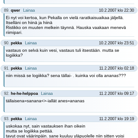
89.
qwer
Lainaa
10.2.2007 klo 22:30
Ei nyt voi kertoa, kun Pekalla on vielä raratkaisuaikaa jäljellä.
Itselläni on hiinä ja hiinä
Ristikko on muuten melkein täynnä. Hauska vaakaan menevä
riimipari.
90.
pekka
Lainaa
10.2.2007 klo 23:51
vastaus on selvä kuin vesi, vastaus tuli itsestään. mutta se
logiikka?
91.
pekka
Lainaa
11.2.2007 klo 02:18
niin missä se logiikka? sena tällai- . kuinka voi olla ananas???
92.
he-he-helppoa
Lainaa
11.2.2007 klo 09:17
tällaisena=sanana<>-iallät anes=ananas
93.
pekka
Lainaa
11.2.2007 klo 19:19
uskokaa nyt, sain vastauksen ihan oikein
mutta se logiikka pettää.
tavut ovat väärinpäin. sane kuuluu yläpuolelle niin sitten voisi