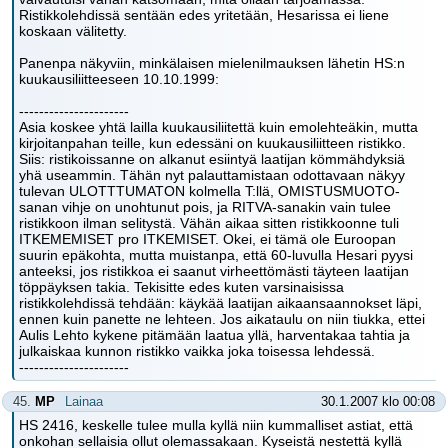
Ristikkolehdissä sentään edes yritetään, Hesarissa ei liene
koskaan välitetty.
Panenpa näkyviin, minkälaisen mielenilmauksen lähetin HS:n
kuukausiliitteeseen 10.10.1999:
----------------------
Asia koskee yhtä lailla kuukausiliitettä kuin emolehteäkin, mutta
kirjoitanpahan teille, kun edessäni on kuukausiliitteen ristikko.
Siis: ristikoissanne on alkanut esiintyä laatijan kömmähdyksiä
yhä useammin. Tähän nyt palauttamistaan odottavaan näkyy
tulevan ULOTTTUMATON kolmella T:llä, OMISTUSMUOTO-
sanan vihje on unohtunut pois, ja RITVA-sanakin vain tulee
ristikkoon ilman selitystä. Vähän aikaa sitten ristikkoonne tuli
ITKEMEMISET pro ITKEMISET. Okei, ei tämä ole Euroopan
suurin epäkohta, mutta muistanpa, että 60-luvulla Hesari pyysi
anteeksi, jos ristikkoa ei saanut virheettömästi täyteen laatijan
töppäyksen takia. Tekisitte edes kuten varsinaisissa
ristikkolehdissä tehdään: käykää laatijan aikaansaannokset läpi,
ennen kuin panette ne lehteen. Jos aikataulu on niin tiukka, ettei
Aulis Lehto kykene pitämään laatua yllä, harventakaa tahtia ja
julkaiskaa kunnon ristikko vaikka joka toisessa lehdessä.
----------------------
45.
MP
Lainaa
30.1.2007 klo 00:08
HS 2416, keskelle tulee mulla kyllä niin kummalliset astiat, että
onkohan sellaisia ollut olemassakaan. Kyseistä nestettä kyllä