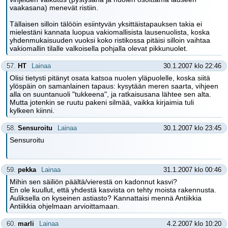
vaakasana) menevät ristiin.
Tällaisen silloin tälööin esiintyvän yksittäistapauksen takia ei
mielestäni kannata luopua vakiomallisista lausenuolista, koska
yhdenmukaisuuden vuoksi koko ristikossa pitäisi silloin vaihtaa
vakiomallin tilalle valkoisella pohjalla olevat pikkunuolet.
57.
HT
Lainaa
30.1.2007 klo 22:46
Olisi tietysti pitänyt osata katsoa nuolen yläpuolelle, koska siitä
ylöspäin on samanlainen tapaus: kysytään meren saarta, vihjeen
alla on suuntanuoli "tukkeena", ja ratkaisusana lähtee sen alta.
Mutta jotenkin se ruutu pakeni silmää, vaikka kirjaimia tuli
kylkeen kiinni.
58.
Sensuroitu
Lainaa
30.1.2007 klo 23:45
Sensuroitu
59.
pekka
Lainaa
31.1.2007 klo 00:46
Mihin sen säiliön päältä/vierestä on kadonnut kasvi?
En ole kuullut, että yhdestä kasvista on tehty moista rakennusta.
Auliksella on kyseinen astiasto? Kannattaisi mennä Antiikkia
Antiikkia ohjelmaan arvioittamaan.
60.
marli
Lainaa
4.2.2007 klo 10:20